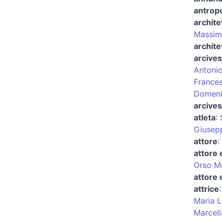
antrop
archite
Massim
archite
arcives
Antonio
France
Domeni
arcives
atleta
:
Giusepp
attore
:
attore 
Orso Ma
attore 
attrice
Maria L
Marcell