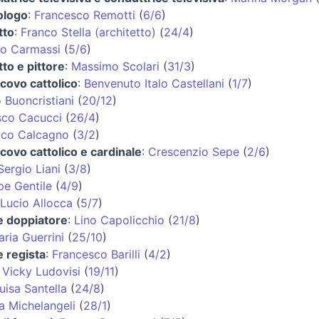
ologo
:
Francesco Remotti
(
6/6
)
tto
:
Franco Stella (architetto)
(
24/4
)
o Carmassi
(
5/6
)
tto e pittore
:
Massimo Scolari
(
31/3
)
covo cattolico
:
Benvenuto Italo Castellani
(
1/7
)
 Buoncristiani
(
20/12
)
sco Cacucci
(
26/4
)
co Calcagno
(
3/2
)
covo cattolico e cardinale
:
Crescenzio Sepe
(
2/6
)
Sergio Liani
(
3/8
)
e Gentile
(
4/9
)
Lucio Allocca
(
5/7
)
e doppiatore
:
Lino Capolicchio
(
21/8
)
ria Guerrini
(
25/10
)
e regista
:
Francesco Barilli
(
4/2
)
:
Vicky Ludovisi
(
19/11
)
uisa Santella
(
24/8
)
a Michelangeli
(
28/1
)