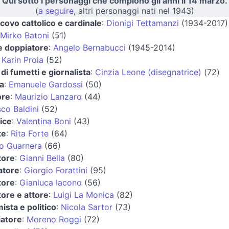
Qui sotto i personaggi che compiono gli anni il 14 marzo.
(
a seguire
, altri personaggi nati nel 1943)
covo cattolico e cardinale
:
Dionigi Tettamanzi
(1934-2017)
Mirko Batoni
(51)
e doppiatore
:
Angelo Bernabucci
(1945-2014)
:
Karin Proia
(52)
 di fumetti e giornalista
:
Cinzia Leone (disegnatrice)
(72)
a
:
Emanuele Gardossi
(50)
ore
:
Maurizio Lanzaro
(44)
co Baldini
(52)
rice
:
Valentina Boni
(43)
te
:
Rita Forte
(64)
o Guarnera
(66)
tore
:
Gianni Bella
(80)
atore
:
Giorgio Forattini
(95)
tore
:
Gianluca Iacono
(56)
ore e attore
:
Luigi La Monica
(82)
sta e politico
:
Nicola Sartor
(73)
iatore
:
Moreno Roggi
(72)