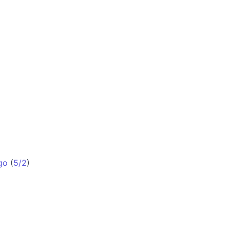
go
(
5/2
)