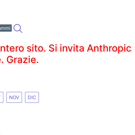
ammi
ero sito. Si invita Anthropic
. Grazie.
T
NOV
DIC