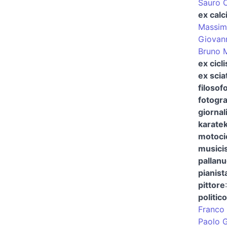
Sauro C
ex calc
Massim
Giovann
Bruno 
ex cicli
ex scia
filosof
fotogra
giornal
karate
motocic
musici
pallanu
pianista
pittore
politico
Franco G
Paolo G