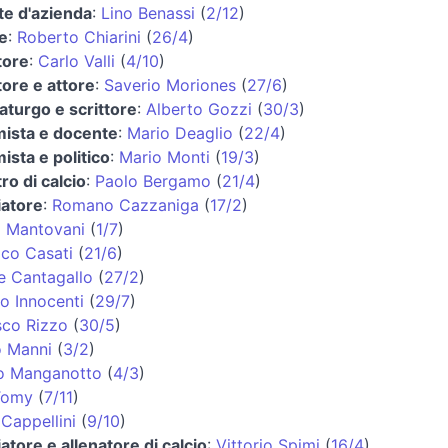
te d'azienda
:
Lino Benassi
(
2/12
)
e
:
Roberto Chiarini
(
26/4
)
tore
:
Carlo Valli
(
4/10
)
ore e attore
:
Saverio Moriones
(
27/6
)
turgo e scrittore
:
Alberto Gozzi
(
30/3
)
ista e docente
:
Mario Deaglio
(
22/4
)
sta e politico
:
Mario Monti
(
19/3
)
ro di calcio
:
Paolo Bergamo
(
21/4
)
iatore
:
Romano Cazzaniga
(
17/2
)
o Mantovani
(
1/7
)
co Casati
(
21/6
)
e Cantagallo
(
27/2
)
o Innocenti
(
29/7
)
sco Rizzo
(
30/5
)
o Manni
(
3/2
)
o Manganotto
(
4/3
)
Tomy
(
7/11
)
Cappellini
(
9/10
)
iatore e allenatore di calcio
:
Vittorio Spimi
(
16/4
)