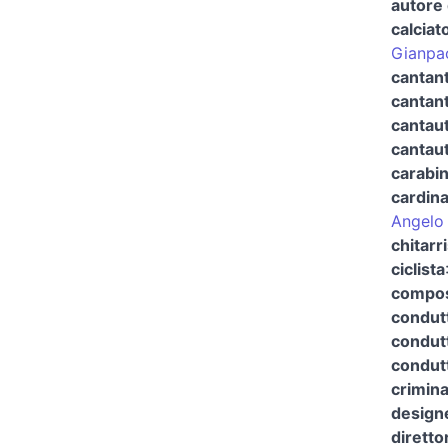
autore 
calciat
Gianpao
cantant
cantan
cantaut
cantaut
carabin
cardina
Angelo
chitarr
ciclista
compos
condutt
condutt
condutt
crimina
design
diretto