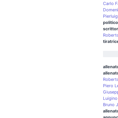
Carlo 
Domeni
Pierluig
politic
scritto
Roberto
tiratric
allenat
allenat
Robert
Piero L
Giusep
Luigino
Bruno 
allenat
annunci