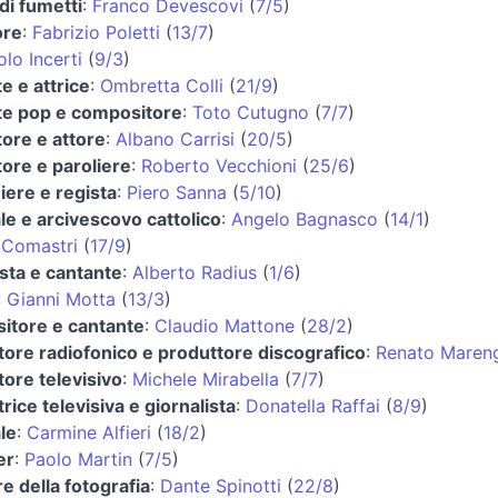
di fumetti
:
Franco Devescovi
(
7/5
)
ore
:
Fabrizio Poletti
(
13/7
)
lo Incerti
(
9/3
)
e e attrice
:
Ombretta Colli
(
21/9
)
te pop e compositore
:
Toto Cutugno
(
7/7
)
ore e attore
:
Albano Carrisi
(
20/5
)
ore e paroliere
:
Roberto Vecchioni
(
25/6
)
iere e regista
:
Piero Sanna
(
5/10
)
le e arcivescovo cattolico
:
Angelo Bagnasco
(
14/1
)
 Comastri
(
17/9
)
ista e cantante
:
Alberto Radius
(
1/6
)
:
Gianni Motta
(
13/3
)
itore e cantante
:
Claudio Mattone
(
28/2
)
ore radiofonico e produttore discografico
:
Renato Maren
ore televisivo
:
Michele Mirabella
(
7/7
)
rice televisiva e giornalista
:
Donatella Raffai
(
8/9
)
le
:
Carmine Alfieri
(
18/2
)
er
:
Paolo Martin
(
7/5
)
re della fotografia
:
Dante Spinotti
(
22/8
)