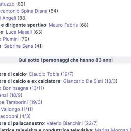
Fatuzzo
(82)
cantonio Spina Diana
(84)
i Angeli
(88)
o e dirigente sportivo
:
Mauro Fabris
(68)
re
:
Luca Masali
(63)
 Piumini
(79)
e
:
Sabrina Sena
(41)
Qui sotto i personaggi che hanno 83 anni
ore di calcio
:
Claudio Tobia
(
19/7
)
ore di calcio e ex calciatore
:
Giancarlo De Sisti
(
13/3
)
o Boninsegna
(
13/11
)
enzi
(
18/9
)
pe Tamborini
(
19/3
)
 Vallongo
(
1/11
)
Jacoboni
(
4/3
)
ore di pallacanestro
:
Valerio Bianchini
(
22/7
)
atrice televisiva e conduttrice televisiva
:
Marina Morgan