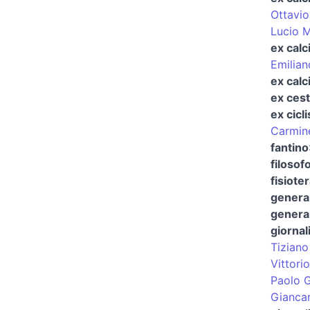
Ottavio
Lucio 
ex calc
Emilian
ex calc
ex cest
ex cicli
Carmine
fantino
filosofo
fisiote
genera
general
giornal
Tiziano
Vittorio
Paolo G
Giancar