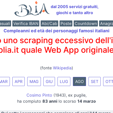
dal 2005 servizi gratuiti,
giochi e tanto altro
suali
Verifica IBAN
Abi/Cab
Poste
Countdown
Anagr
Compleanni ed età dei personaggi famosi italiani
o scraping eccessivo dell'int
 blia.it quale Web App originale
(fonte
Wikipedia
)
MAR
APR
MAG
GIU
LUG
AGO
SET
OT
Cosimo Pinto
(1943), ex pugile,
ha compiuto
83 anni
lo scorso
14 marzo