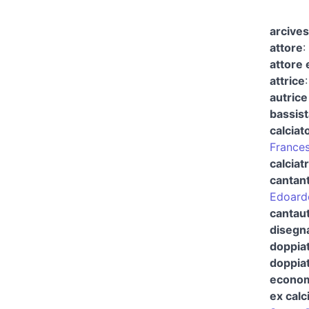
arcives
attore
:
attore 
attrice
autrice
bassist
calciat
Frances
calciat
cantan
Edoard
cantau
disegn
doppia
doppiat
economi
ex calc