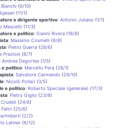
 Bianchi
(
6/10
)
Mujesan
(
11/1
)
iatore e dirigente sportivo
:
Antonio Juliano
(
1/1
)
o Mascetti
(
11/3
)
iatore e politico
:
Gianni Rivera
(
18/8
)
ista
:
Massimo Cosmelli
(
6/8
)
sta
:
Pietro Guerra
(
28/6
)
 Preziosi
(
8/7
)
:
Andrea Degortes
(
1/5
)
 e politico
:
Marcello Pera
(
28/1
)
rapista
:
Salvatore Carmando
(
29/10
)
le
:
Nicolò Pollari
(
3/5
)
e e politico
:
Roberto Speciale (generale)
(
17/3
)
ista
:
Pietro Giglio
(
23/8
)
 Crudeli
(
24/6
)
 Feltri
(
25/6
)
arimberti
(
2/2
)
lo Lehner
(
6/12
)