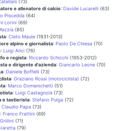
atellani
(73)
iatore e allenatore di calcio
:
Davide Lucarelli
(63)
o Piscedda
(64)
i Lorini
(69)
Mazzia
(85)
sta
:
Cleto Maule
(1931-2013)
tore alpino e giornalista
:
Paolo De Chiesa
(70)
o
:
Luigi Alici
(76)
fo e regista
:
Riccardo Schicchi
(1953-2012)
ista e dirigente d'azienda
:
Giancarlo Leone
(70)
ka
:
Daniele Boffelli
(73)
lista
:
Graziano Rossi (motociclista)
(72)
sta
:
Marco Domenichetti
(51)
otista
:
Luigi Castagnola
(73)
 e tastierista
:
Stefano Pulga
(72)
:
Claudio Papa
(73)
:
Franco Frattini
(69)
rillini
(71)
iaretta
(79)