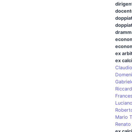
dirigen
docent
doppia
doppiat
dramma
econom
economi
ex arbit
ex calc
Claudi
Domeni
Gabriel
Riccard
France
Lucian
Robert
Mario 
Renato 
ex calc