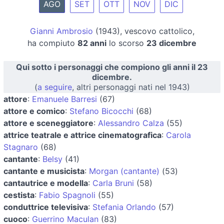
AGO
SET
OTT
NOV
DIC
Gianni Ambrosio
(1943), vescovo cattolico,
ha compiuto
82 anni
lo scorso
23 dicembre
Qui sotto i personaggi che compiono gli anni il 23
dicembre.
(
a seguire
, altri personaggi nati nel 1943)
attore
:
Emanuele Barresi
(67)
attore e comico
:
Stefano Bicocchi
(68)
attore e sceneggiatore
:
Alessandro Calza
(55)
attrice teatrale e attrice cinematografica
:
Carola
Stagnaro
(68)
cantante
:
Belsy
(41)
cantante e musicista
:
Morgan (cantante)
(53)
cantautrice e modella
:
Carla Bruni
(58)
cestista
:
Fabio Spagnoli
(55)
conduttrice televisiva
:
Stefania Orlando
(57)
cuoco
:
Guerrino Maculan
(83)