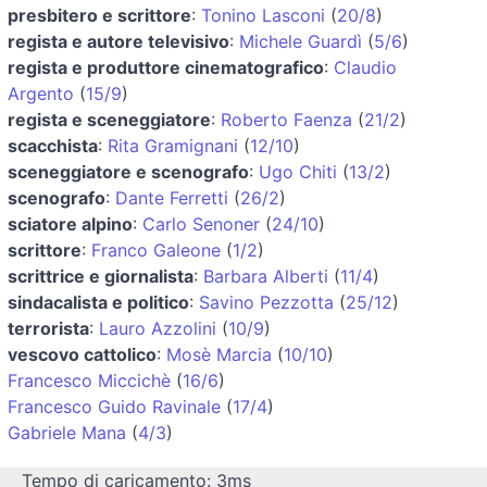
presbitero e scrittore
:
Tonino Lasconi
(
20/8
)
regista e autore televisivo
:
Michele Guardì
(
5/6
)
regista e produttore cinematografico
:
Claudio
Argento
(
15/9
)
regista e sceneggiatore
:
Roberto Faenza
(
21/2
)
scacchista
:
Rita Gramignani
(
12/10
)
sceneggiatore e scenografo
:
Ugo Chiti
(
13/2
)
scenografo
:
Dante Ferretti
(
26/2
)
sciatore alpino
:
Carlo Senoner
(
24/10
)
scrittore
:
Franco Galeone
(
1/2
)
scrittrice e giornalista
:
Barbara Alberti
(
11/4
)
sindacalista e politico
:
Savino Pezzotta
(
25/12
)
terrorista
:
Lauro Azzolini
(
10/9
)
vescovo cattolico
:
Mosè Marcia
(
10/10
)
Francesco Miccichè
(
16/6
)
Francesco Guido Ravinale
(
17/4
)
Gabriele Mana
(
4/3
)
Tempo di caricamento: 3ms