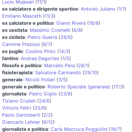
Lucio Mujesan
(
11/1
)
ex calciatore e dirigente sportivo
:
Antonio Juliano
(
1/1
)
Emiliano Mascetti
(
11/3
)
ex calciatore e politico
:
Gianni Rivera
(
18/8
)
ex cestista
:
Massimo Cosmelli
(
6/8
)
ex ciclista
:
Pietro Guerra
(
28/6
)
Carmine Preziosi
(
8/7
)
ex pugile
:
Cosimo Pinto
(
14/3
)
fantino
:
Andrea Degortes
(
1/5
)
filosofo e politico
:
Marcello Pera
(
28/1
)
fisioterapista
:
Salvatore Carmando
(
29/10
)
generale
:
Nicolò Pollari
(
3/5
)
generale e politico
:
Roberto Speciale (generale)
(
17/3
)
giornalista
:
Pietro Giglio
(
23/8
)
Tiziano Crudeli
(
24/6
)
Vittorio Feltri
(
25/6
)
Paolo Garimberti
(
2/2
)
Giancarlo Lehner
(
6/12
)
giornalista e politica
:
Carla Mazzuca Poggiolini
(
19/7
)