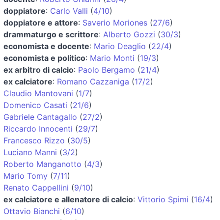
doppiatore
:
Carlo Valli
(
4/10
)
doppiatore e attore
:
Saverio Moriones
(
27/6
)
drammaturgo e scrittore
:
Alberto Gozzi
(
30/3
)
economista e docente
:
Mario Deaglio
(
22/4
)
economista e politico
:
Mario Monti
(
19/3
)
ex arbitro di calcio
:
Paolo Bergamo
(
21/4
)
ex calciatore
:
Romano Cazzaniga
(
17/2
)
Claudio Mantovani
(
1/7
)
Domenico Casati
(
21/6
)
Gabriele Cantagallo
(
27/2
)
Riccardo Innocenti
(
29/7
)
Francesco Rizzo
(
30/5
)
Luciano Manni
(
3/2
)
Roberto Manganotto
(
4/3
)
Mario Tomy
(
7/11
)
Renato Cappellini
(
9/10
)
ex calciatore e allenatore di calcio
:
Vittorio Spimi
(
16/4
)
Ottavio Bianchi
(
6/10
)