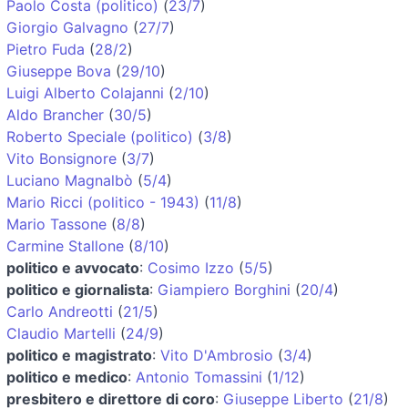
Paolo Costa (politico)
(
23/7
)
Giorgio Galvagno
(
27/7
)
Pietro Fuda
(
28/2
)
Giuseppe Bova
(
29/10
)
Luigi Alberto Colajanni
(
2/10
)
Aldo Brancher
(
30/5
)
Roberto Speciale (politico)
(
3/8
)
Vito Bonsignore
(
3/7
)
Luciano Magnalbò
(
5/4
)
Mario Ricci (politico - 1943)
(
11/8
)
Mario Tassone
(
8/8
)
Carmine Stallone
(
8/10
)
politico e avvocato
:
Cosimo Izzo
(
5/5
)
politico e giornalista
:
Giampiero Borghini
(
20/4
)
Carlo Andreotti
(
21/5
)
Claudio Martelli
(
24/9
)
politico e magistrato
:
Vito D'Ambrosio
(
3/4
)
politico e medico
:
Antonio Tomassini
(
1/12
)
presbitero e direttore di coro
:
Giuseppe Liberto
(
21/8
)