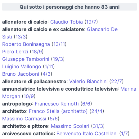
Qui sotto i personaggi che hanno 83 anni
allenatore di calcio
:
Claudio Tobia
(
19/7
)
allenatore di calcio e ex calciatore
:
Giancarlo De
Sisti
(
13/3
)
Roberto Boninsegna
(
13/11
)
Piero Lenzi
(
18/9
)
Giuseppe Tamborini
(
19/3
)
Luigino Vallongo
(
1/11
)
Bruno Jacoboni
(
4/3
)
allenatore di pallacanestro
:
Valerio Bianchini
(
22/7
)
annunciatrice televisiva e conduttrice televisiva
:
Marina
Morgan
(
10/9
)
antropologo
:
Francesco Remotti
(
6/6
)
architetto
:
Franco Stella (architetto)
(
24/4
)
Massimo Carmassi
(
5/6
)
architetto e pittore
:
Massimo Scolari
(
31/3
)
arcivescovo cattolico
:
Benvenuto Italo Castellani
(
1/7
)