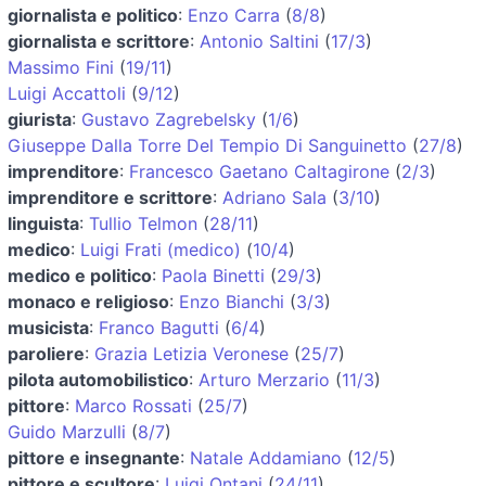
giornalista e politico
:
Enzo Carra
(
8/8
)
giornalista e scrittore
:
Antonio Saltini
(
17/3
)
Massimo Fini
(
19/11
)
Luigi Accattoli
(
9/12
)
giurista
:
Gustavo Zagrebelsky
(
1/6
)
Giuseppe Dalla Torre Del Tempio Di Sanguinetto
(
27/8
)
imprenditore
:
Francesco Gaetano Caltagirone
(
2/3
)
imprenditore e scrittore
:
Adriano Sala
(
3/10
)
linguista
:
Tullio Telmon
(
28/11
)
medico
:
Luigi Frati (medico)
(
10/4
)
medico e politico
:
Paola Binetti
(
29/3
)
monaco e religioso
:
Enzo Bianchi
(
3/3
)
musicista
:
Franco Bagutti
(
6/4
)
paroliere
:
Grazia Letizia Veronese
(
25/7
)
pilota automobilistico
:
Arturo Merzario
(
11/3
)
pittore
:
Marco Rossati
(
25/7
)
Guido Marzulli
(
8/7
)
pittore e insegnante
:
Natale Addamiano
(
12/5
)
pittore e scultore
:
Luigi Ontani
(
24/11
)