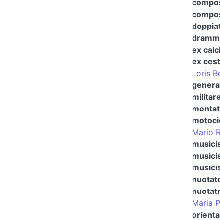
compos
composi
doppia
drammat
ex calc
ex cest
Loris Be
general
militar
montat
motocic
Mario R
musici
musicis
musicis
nuotat
nuotatr
Maria P
orienta