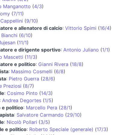
o Manganotto
(
4/3
)
Tomy
(
7/11
)
Cappellini
(
9/10
)
iatore e allenatore di calcio
:
Vittorio Spimi
(
16/4
)
 Bianchi
(
6/10
)
Mujesan
(
11/1
)
iatore e dirigente sportivo
:
Antonio Juliano
(
1/1
)
o Mascetti
(
11/3
)
iatore e politico
:
Gianni Rivera
(
18/8
)
ista
:
Massimo Cosmelli
(
6/8
)
sta
:
Pietro Guerra
(
28/6
)
 Preziosi
(
8/7
)
le
:
Cosimo Pinto
(
14/3
)
:
Andrea Degortes
(
1/5
)
 e politico
:
Marcello Pera
(
28/1
)
rapista
:
Salvatore Carmando
(
29/10
)
le
:
Nicolò Pollari
(
3/5
)
e e politico
:
Roberto Speciale (generale)
(
17/3
)