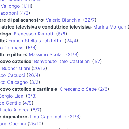
 Vallongo
(
1/11
)
Jacoboni
(
4/3
)
ore di pallacanestro
:
Valerio Bianchini
(
22/7
)
atrice televisiva e conduttrice televisiva
:
Marina Morgan
ologo
:
Francesco Remotti
(
6/6
)
tto
:
Franco Stella (architetto)
(
24/4
)
o Carmassi
(
5/6
)
tto e pittore
:
Massimo Scolari
(
31/3
)
covo cattolico
:
Benvenuto Italo Castellani
(
1/7
)
 Buoncristiani
(
20/12
)
sco Cacucci
(
26/4
)
co Calcagno
(
3/2
)
covo cattolico e cardinale
:
Crescenzio Sepe
(
2/6
)
Sergio Liani
(
3/8
)
e Gentile
(
4/9
)
Lucio Allocca
(
5/7
)
e doppiatore
:
Lino Capolicchio
(
21/8
)
ria Guerrini
(
25/10
)