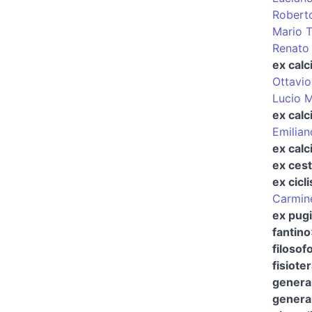
Robert
Mario 
Renato 
ex calc
Ottavio
Lucio 
ex calc
Emilian
ex calc
ex cest
ex cicli
Carmine
ex pugi
fantino
filosofo
fisiote
genera
general