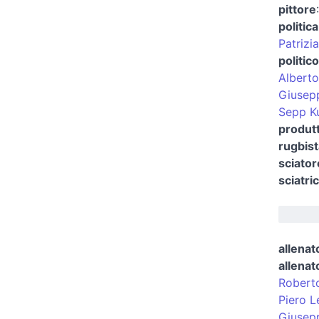
pittore
politica
Patrizi
politico
Alberto
Giusep
Sepp K
produtt
rugbist
sciator
sciatri
allenat
allenat
Robert
Piero L
Giusep