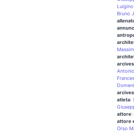
Luigino
Bruno 
allenat
annunci
antrop
archite
Massim
archite
arcives
Antonio
France
Domeni
arcives
atleta
:
Giusepp
attore
:
attore 
Orso Ma