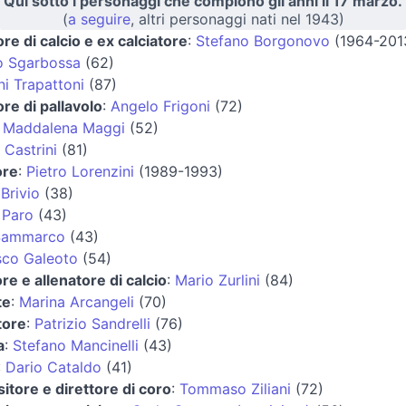
Qui sotto i personaggi che compiono gli anni il 17 marzo.
(
a seguire
, altri personaggi nati nel 1943)
ore di calcio e ex calciatore
:
Stefano Borgonovo
(1964-201
o Sgarbossa
(62)
i Trapattoni
(87)
ore di pallavolo
:
Angelo Frigoni
(72)
:
Maddalena Maggi
(52)
 Castrini
(81)
ore
:
Pietro Lorenzini
(1989-1993)
Brivio
(38)
 Paro
(43)
Sammarco
(43)
sco Galeoto
(54)
ore e allenatore di calcio
:
Mario Zurlini
(84)
te
:
Marina Arcangeli
(70)
tore
:
Patrizio Sandrelli
(76)
a
:
Stefano Mancinelli
(43)
:
Dario Cataldo
(41)
tore e direttore di coro
:
Tommaso Ziliani
(72)