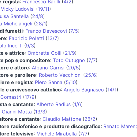
e regista
:
Francesco Barilli
(
4/2
)
:
Vicky Ludovisi
(
19/11
)
uisa Santella
(
24/8
)
a Michelangeli
(
28/1
)
di fumetti
:
Franco Devescovi
(
7/5
)
ore
:
Fabrizio Poletti
(
13/7
)
lo Incerti
(
9/3
)
e e attrice
:
Ombretta Colli
(
21/9
)
te pop e compositore
:
Toto Cutugno
(
7/7
)
ore e attore
:
Albano Carrisi
(
20/5
)
ore e paroliere
:
Roberto Vecchioni
(
25/6
)
iere e regista
:
Piero Sanna
(
5/10
)
le e arcivescovo cattolico
:
Angelo Bagnasco
(
14/1
)
 Comastri
(
17/9
)
ista e cantante
:
Alberto Radius
(
1/6
)
:
Gianni Motta
(
13/3
)
itore e cantante
:
Claudio Mattone
(
28/2
)
ore radiofonico e produttore discografico
:
Renato Maren
ore televisivo
:
Michele Mirabella
(
7/7
)