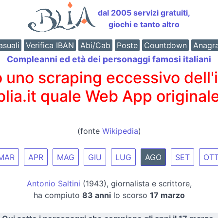
dal 2005 servizi gratuiti,
giochi e tanto altro
suali
Verifica IBAN
Abi/Cab
Poste
Countdown
Anagr
Compleanni ed età dei personaggi famosi italiani
o scraping eccessivo dell'int
 blia.it quale Web App originale
(fonte
Wikipedia
)
MAR
APR
MAG
GIU
LUG
AGO
SET
OT
Antonio Saltini
(1943), giornalista e scrittore,
ha compiuto
83 anni
lo scorso
17 marzo