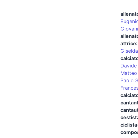
allenat
Eugeni
Giovann
allenat
attrice
Giselda
calciat
Davide 
Matteo
Paolo 
France
calciat
cantan
cantau
cestist
ciclista
composi