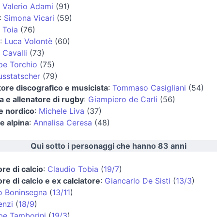
:
Valerio Adami
(91)
:
Simona Vicari
(59)
a Toia
(76)
:
Luca Volontè
(60)
 Cavalli
(73)
pe Torchio
(75)
usstatscher
(79)
ore discografico e musicista
:
Tommaso Casigliani
(54)
a e allenatore di rugby
:
Giampiero de Carli
(56)
e nordico
:
Michele Liva
(37)
ce alpina
:
Annalisa Ceresa
(48)
Qui sotto i personaggi che hanno 83 anni
ore di calcio
:
Claudio Tobia
(
19/7
)
ore di calcio e ex calciatore
:
Giancarlo De Sisti
(
13/3
)
o Boninsegna
(
13/11
)
enzi
(
18/9
)
pe Tamborini
(
19/3
)