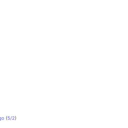
go
(
5/2
)