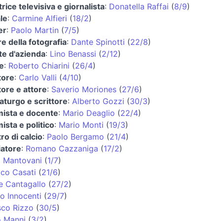
rice televisiva e giornalista
:
Donatella Raffai
(
8/9
)
le
:
Carmine Alfieri
(
18/2
)
er
:
Paolo Martin
(
7/5
)
re della fotografia
:
Dante Spinotti
(
22/8
)
te d'azienda
:
Lino Benassi
(
2/12
)
e
:
Roberto Chiarini
(
26/4
)
tore
:
Carlo Valli
(
4/10
)
ore e attore
:
Saverio Moriones
(
27/6
)
turgo e scrittore
:
Alberto Gozzi
(
30/3
)
ista e docente
:
Mario Deaglio
(
22/4
)
sta e politico
:
Mario Monti
(
19/3
)
ro di calcio
:
Paolo Bergamo
(
21/4
)
iatore
:
Romano Cazzaniga
(
17/2
)
o Mantovani
(
1/7
)
co Casati
(
21/6
)
e Cantagallo
(
27/2
)
o Innocenti
(
29/7
)
sco Rizzo
(
30/5
)
o Manni
(
3/2
)