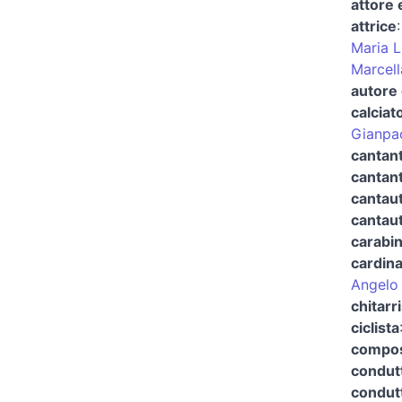
attore 
attrice
Maria L
Marcell
autore 
calciat
Gianpao
cantant
cantan
cantaut
cantaut
carabin
cardina
Angelo
chitarr
ciclista
compos
condutt
condutt