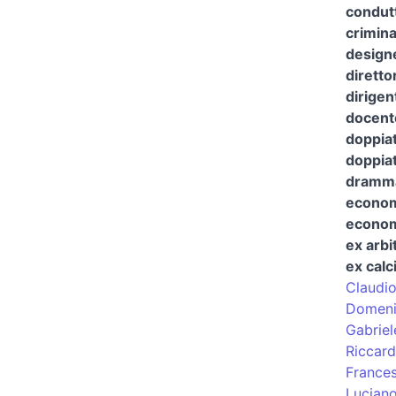
condutt
crimina
design
diretto
dirigen
docent
doppia
doppiat
dramma
econom
economi
ex arbit
ex calc
Claudi
Domeni
Gabriel
Riccard
France
Lucian