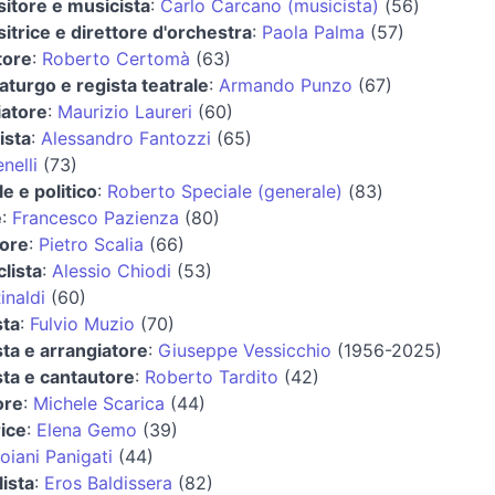
itore e musicista
:
Carlo Carcano (musicista)
(56)
trice e direttore d'orchestra
:
Paola Palma
(57)
tore
:
Roberto Certomà
(63)
urgo e regista teatrale
:
Armando Punzo
(67)
iatore
:
Maurizio Laureri
(60)
ista
:
Alessandro Fantozzi
(65)
nelli
(73)
e e politico
:
Roberto Speciale (generale)
(83)
e
:
Francesco Pazienza
(80)
ore
:
Pietro Scalia
(66)
lista
:
Alessio Chiodi
(53)
inaldi
(60)
sta
:
Fulvio Muzio
(70)
ta e arrangiatore
:
Giuseppe Vessicchio
(1956-2025)
ta e cantautore
:
Roberto Tardito
(42)
ore
:
Michele Scarica
(44)
ice
:
Elena Gemo
(39)
oiani Panigati
(44)
lista
:
Eros Baldissera
(82)