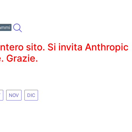
ammi
ero sito. Si invita Anthropic
. Grazie.
T
NOV
DIC