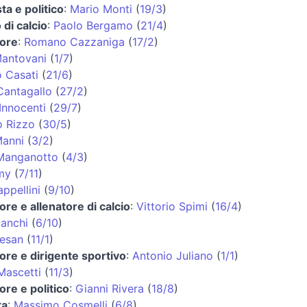
a e politico
:
Mario Monti
(
19/3
)
 di calcio
:
Paolo Bergamo
(
21/4
)
tore
:
Romano Cazzaniga
(
17/2
)
Mantovani
(
1/7
)
 Casati
(
21/6
)
Cantagallo
(
27/2
)
Innocenti
(
29/7
)
o Rizzo
(
30/5
)
Manni
(
3/2
)
Manganotto
(
4/3
)
my
(
7/11
)
ppellini
(
9/10
)
ore e allenatore di calcio
:
Vittorio Spimi
(
16/4
)
ianchi
(
6/10
)
jesan
(
11/1
)
tore e dirigente sportivo
:
Antonio Juliano
(
1/1
)
Mascetti
(
11/3
)
ore e politico
:
Gianni Rivera
(
18/8
)
ta
:
Massimo Cosmelli
(
6/8
)