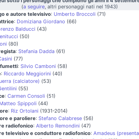
ui sotto i personaggi che compiono gli anni il 4 settembr
(
a seguire
, altri personaggi nati nel 1943)
o e autore televisivo
:
Umberto Broccoli
(71)
attrice
:
Domiziana Giordano
(66)
renzo Balducci
(43)
enitucci
(50)
oni
(80)
regista
:
Stefania Dadda
(61)
Casini
(77)
 fumetti
:
Silvio Camboni
(58)
e
:
Riccardo Meggiorini
(40)
erra (calciatore)
(53)
entilini
(55)
ce
:
Carmen Consoli
(51)
Matteo Spippoli
(44)
ore
:
Riz Ortolani
(1931-2014)
re e paroliere
:
Stefano Calabrese
(56)
re radiofonico
:
Alberto Remondini
(47)
e televisivo e conduttore radiofonico
:
Amadeus (presenta