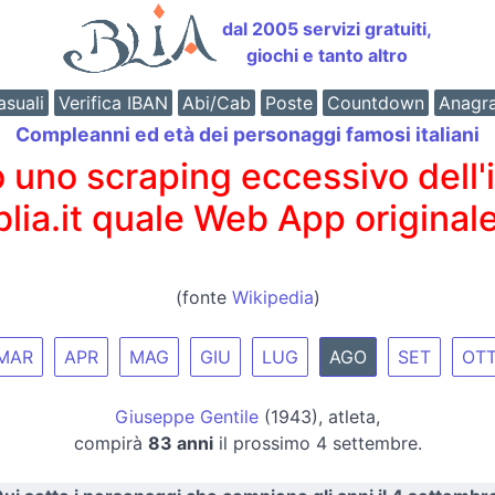
dal 2005 servizi gratuiti,
giochi e tanto altro
suali
Verifica IBAN
Abi/Cab
Poste
Countdown
Anagr
Compleanni ed età dei personaggi famosi italiani
o scraping eccessivo dell'int
 blia.it quale Web App originale
(fonte
Wikipedia
)
MAR
APR
MAG
GIU
LUG
AGO
SET
OT
Giuseppe Gentile
(1943), atleta,
compirà
83 anni
il prossimo 4 settembre.