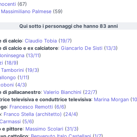
nocenti
(67)
:
Massimiliano Palmese
(59)
Qui sotto i personaggi che hanno 83 anni
 di calcio
:
Claudio Tobia
(
19/7
)
 di calcio e ex calciatore
:
Giancarlo De Sisti
(
13/3
)
Boninsegna
(
13/11
)
zi
(
18/9
)
 Tamborini
(
19/3
)
allongo
(
1/11
)
coboni
(
4/3
)
e di pallacanestro
:
Valerio Bianchini
(
22/7
)
rice televisiva e conduttrice televisiva
:
Marina Morgan
(
1
ogo
:
Francesco Remotti
(
6/6
)
o
:
Franco Stella (architetto)
(
24/4
)
Carmassi
(
5/6
)
 e pittore
:
Massimo Scolari
(
31/3
)
vo cattolico
:
Benvenuto Italo Castellani
(
1/7
)