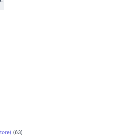
e.
tore)
(63)