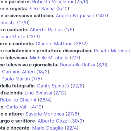
e e paroliere
:
Roberto Vecchioni
(
25/6
)
re e regista
:
Piero Sanna
(
5/10
)
 e arcivescovo cattolico
:
Angelo Bagnasco
(
14/1
)
omastri
(
17/9
)
ta e cantante
:
Alberto Radius
(
1/6
)
ianni Motta
(
13/3
)
ore e cantante
:
Claudio Mattone
(
28/2
)
e radiofonico e produttore discografico
:
Renato Marengo
e televisivo
:
Michele Mirabella
(
7/7
)
ce televisiva e giornalista
:
Donatella Raffai
(
8/9
)
:
Carmine Alfieri
(
18/2
)
:
Paolo Martin
(
7/5
)
della fotografia
:
Dante Spinotti
(
22/8
)
 d'azienda
:
Lino Benassi
(
2/12
)
Roberto Chiarini
(
26/4
)
re
:
Carlo Valli
(
4/10
)
e e attore
:
Saverio Moriones
(
27/6
)
rgo e scrittore
:
Alberto Gozzi
(
30/3
)
ta e docente
:
Mario Deaglio
(
22/4
)