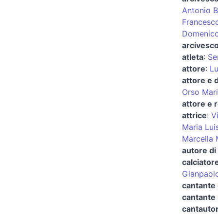
Antonio B
Francesc
Domenico
arcivesco
atleta
:
Se
attore
:
Lu
attore e 
Orso Mari
attore e 
attrice
:
V
Maria Lui
Marcella 
autore di
calciator
Gianpaolo
cantante 
cantante
cantautor