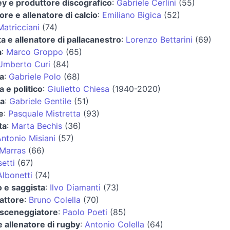
ey e produttore discografico
:
Gabriele Cerlini
(55)
ore e allenatore di calcio
:
Emiliano Bigica
(52)
Matricciani
(74)
ta e allenatore di pallacanestro
:
Lorenzo Bettarini
(69)
a
:
Marco Groppo
(65)
Umberto Curi
(84)
ta
:
Gabriele Polo
(68)
a e politico
:
Giulietto Chiesa
(1940-2020)
ta
:
Gabriele Gentile
(51)
e
:
Pasquale Mistretta
(93)
ta
:
Marta Bechis
(36)
ntonio Misiani
(57)
 Marras
(66)
etti
(67)
Albonetti
(74)
o e saggista
:
Ilvo Diamanti
(73)
 attore
:
Bruno Colella
(70)
 sceneggiatore
:
Paolo Poeti
(85)
e allenatore di rugby
:
Antonio Colella
(64)