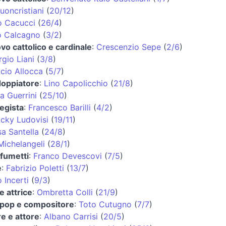
uoncristiani
(
20/12
)
o Cacucci
(
26/4
)
 Calcagno
(
3/2
)
vo cattolico e cardinale
:
Crescenzio Sepe
(
2/6
)
rgio Liani
(
3/8
)
cio Allocca
(
5/7
)
doppiatore
:
Lino Capolicchio
(
21/8
)
a Guerrini
(
25/10
)
regista
:
Francesco Barilli
(
4/2
)
icky Ludovisi
(
19/11
)
sa Santella
(
24/8
)
Michelangeli
(
28/1
)
 fumetti
:
Franco Devescovi
(
7/5
)
e
:
Fabrizio Poletti
(
13/7
)
 Incerti
(
9/3
)
e attrice
:
Ombretta Colli
(
21/9
)
 pop e compositore
:
Toto Cutugno
(
7/7
)
e e attore
:
Albano Carrisi
(
20/5
)