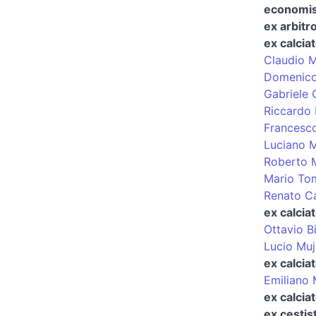
economist
ex arbitro
ex calcia
Claudio 
Domenico
Gabriele 
Riccardo 
Francesc
Luciano 
Roberto 
Mario To
Renato Ca
ex calciat
Ottavio B
Lucio Mu
ex calcia
Emiliano 
ex calciat
ex cestis