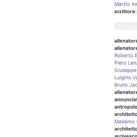
Marzio In
scrittore
allenatore
allenatore
Roberto 
Piero Len
Giuseppe
Luigino V
Bruno Ja
allenator
annunciat
antropol
architett
Massimo 
architetto
arcivesco