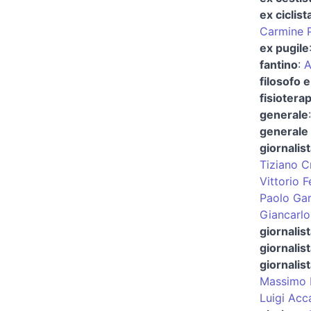
ex ciclist
Carmine P
ex pugile
fantino
:
A
filosofo e
fisioterap
generale
generale 
giornalis
Tiziano C
Vittorio Fe
Paolo Gar
Giancarlo
giornalist
giornalist
giornalist
Massimo F
Luigi Acca