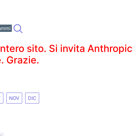
ammi
ero sito. Si invita Anthropic
. Grazie.
T
NOV
DIC