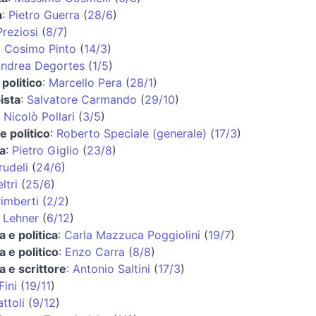
a
:
Pietro Guerra
(
28/6
)
reziosi
(
8/7
)
:
Cosimo Pinto
(
14/3
)
ndrea Degortes
(
1/5
)
 politico
:
Marcello Pera
(
28/1
)
ista
:
Salvatore Carmando
(
29/10
)
:
Nicolò Pollari
(
3/5
)
e politico
:
Roberto Speciale (generale)
(
17/3
)
ta
:
Pietro Giglio
(
23/8
)
rudeli
(
24/6
)
ltri
(
25/6
)
imberti
(
2/2
)
 Lehner
(
6/12
)
a e politica
:
Carla Mazzuca Poggiolini
(
19/7
)
a e politico
:
Enzo Carra
(
8/8
)
a e scrittore
:
Antonio Saltini
(
17/3
)
ini
(
19/11
)
ttoli
(
9/12
)