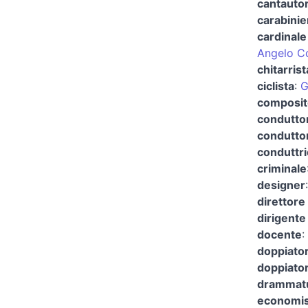
cantautor
carabinie
cardinale
Angelo C
chitarris
ciclista
:
G
composit
conduttor
conduttor
conduttri
criminale
designer
direttore 
dirigente
docente
:
doppiato
doppiator
drammatu
economis