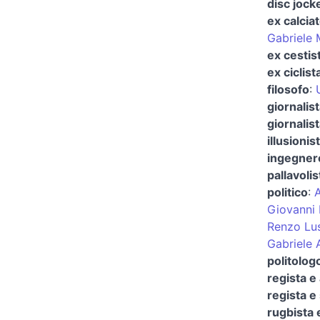
disc jock
ex calciat
Gabriele 
ex cestis
ex ciclist
filosofo
:
giornalis
giornalist
illusionis
ingegner
pallavolis
politico
:
A
Giovanni
Renzo Lus
Gabriele 
politolog
regista e
regista e
rugbista 