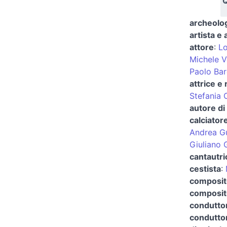
Q
archeolog
artista e 
attore
:
Lo
Michele V
Paolo Bar
attrice e 
Stefania 
autore di
calciator
Andrea Gu
Giuliano G
cantautri
cestista
:
composit
composito
condutto
conduttor