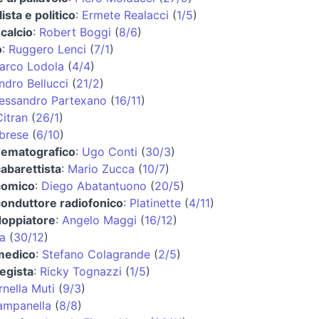
ista e politico
:
Ermete Realacci
(
1/5
)
 calcio
:
Robert Boggi
(
8/6
)
o
:
Ruggero Lenci
(
7/1
)
arco Lodola
(
4/4
)
ndro Bellucci
(
21/2
)
essandro Partexano
(
16/11
)
itran
(
26/1
)
brese
(
6/10
)
nematografico
:
Ugo Conti
(
30/3
)
cabarettista
:
Mario Zucca
(
10/7
)
comico
:
Diego Abatantuono
(
20/5
)
conduttore radiofonico
:
Platinette
(
4/11
)
doppiatore
:
Angelo Maggi
(
16/12
)
la
(
30/12
)
 medico
:
Stefano Colagrande
(
2/5
)
regista
:
Ricky Tognazzi
(
1/5
)
rnella Muti
(
9/3
)
ampanella
(
8/8
)