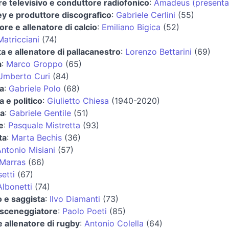
e televisivo e conduttore radiofonico
:
Amadeus (presenta
ey e produttore discografico
:
Gabriele Cerlini
(55)
ore e allenatore di calcio
:
Emiliano Bigica
(52)
Matricciani
(74)
ta e allenatore di pallacanestro
:
Lorenzo Bettarini
(69)
a
:
Marco Groppo
(65)
Umberto Curi
(84)
ta
:
Gabriele Polo
(68)
a e politico
:
Giulietto Chiesa
(1940-2020)
ta
:
Gabriele Gentile
(51)
e
:
Pasquale Mistretta
(93)
ta
:
Marta Bechis
(36)
ntonio Misiani
(57)
 Marras
(66)
etti
(67)
Albonetti
(74)
o e saggista
:
Ilvo Diamanti
(73)
 sceneggiatore
:
Paolo Poeti
(85)
e allenatore di rugby
:
Antonio Colella
(64)