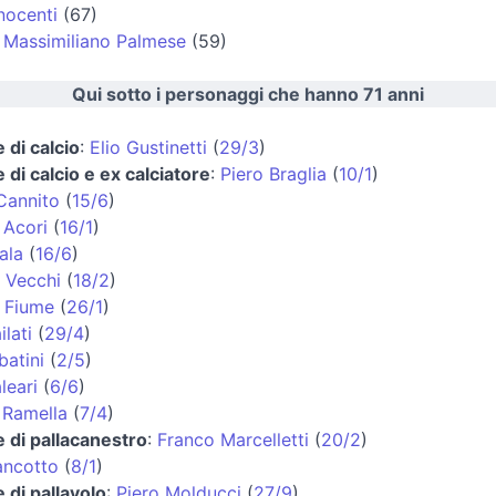
nocenti
(67)
:
Massimiliano Palmese
(59)
Qui sotto i personaggi che hanno 71 anni
 di calcio
:
Elio Gustinetti
(
29/3
)
 di calcio e ex calciatore
:
Piero Braglia
(
10/1
)
Cannito
(
15/6
)
 Acori
(
16/1
)
ala
(
16/6
)
 Vecchi
(
18/2
)
 Fiume
(
26/1
)
lati
(
29/4
)
batini
(
2/5
)
leari
(
6/6
)
 Ramella
(
7/4
)
e di pallacanestro
:
Franco Marcelletti
(
20/2
)
ancotto
(
8/1
)
 di pallavolo
:
Piero Molducci
(
27/9
)