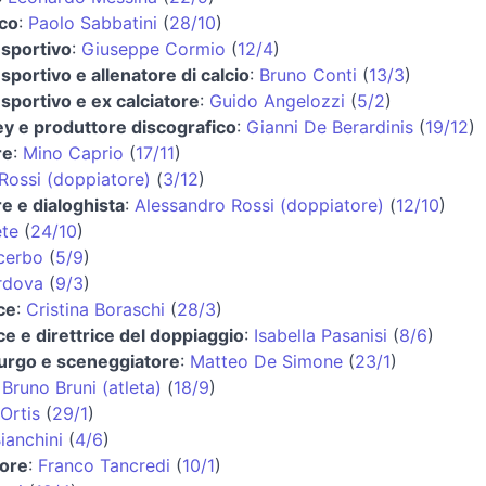
ico
:
Paolo Sabbatini
(
28/10
)
 sportivo
:
Giuseppe Cormio
(
12/4
)
 sportivo e allenatore di calcio
:
Bruno Conti
(
13/3
)
 sportivo e ex calciatore
:
Guido Angelozzi
(
5/2
)
ey e produttore discografico
:
Gianni De Berardinis
(
19/12
)
re
:
Mino Caprio
(
17/11
)
ossi (doppiatore)
(
3/12
)
e e dialoghista
:
Alessandro Rossi (doppiatore)
(
12/10
)
te
(
24/10
)
cerbo
(
5/9
)
rdova
(
9/3
)
ce
:
Cristina Boraschi
(
28/3
)
ce e direttrice del doppiaggio
:
Isabella Pasanisi
(
8/6
)
rgo e sceneggiatore
:
Matteo De Simone
(
23/1
)
:
Bruno Bruni (atleta)
(
18/9
)
Ortis
(
29/1
)
ianchini
(
4/6
)
tore
:
Franco Tancredi
(
10/1
)