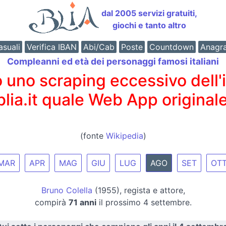
dal 2005 servizi gratuiti,
giochi e tanto altro
suali
Verifica IBAN
Abi/Cab
Poste
Countdown
Anagr
Compleanni ed età dei personaggi famosi italiani
o scraping eccessivo dell'int
 blia.it quale Web App originale
(fonte
Wikipedia
)
MAR
APR
MAG
GIU
LUG
AGO
SET
OT
Bruno Colella
(1955), regista e attore,
compirà
71 anni
il prossimo 4 settembre.