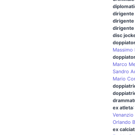
diplomat
dirigente
dirigente
dirigente
disc jock
doppiato
Massimo R
doppiator
Marco Me
Sandro A
Mario Co
doppiatri
doppiatri
drammatu
ex atleta
Venanzio 
Orlando B
ex calcia