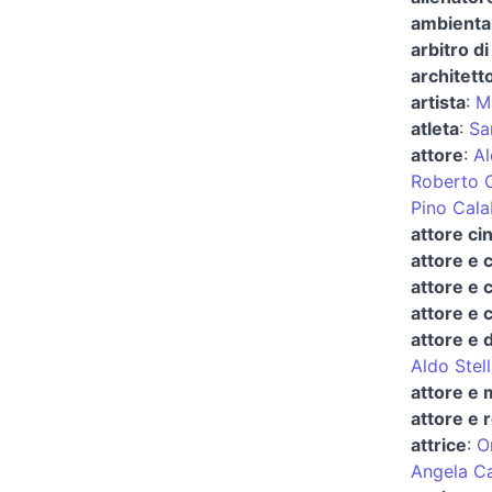
ambiental
arbitro di
architett
artista
:
M
atleta
:
Sa
attore
:
Al
Roberto C
Pino Cala
attore ci
attore e 
attore e 
attore e 
attore e 
Aldo Stel
attore e
attore e 
attrice
:
O
Angela C