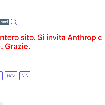
ammi
ero sito. Si invita Anthropic
. Grazie.
T
NOV
DIC