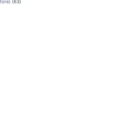
tore)
(63)