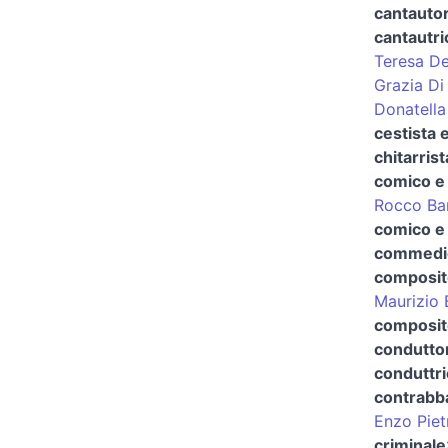
cantautor
cantautri
Teresa De
Grazia Di
Donatella
cestista e
chitarris
comico e 
Rocco Ba
comico e 
commedio
composit
Maurizio 
composito
conduttor
conduttri
contrabb
Enzo Piet
criminale