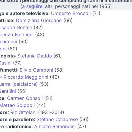
ui sotto i personaggi che compiono gli anni il 4 settembr
(
a seguire
, altri personaggi nati nel 1955)
o e autore televisivo
:
Umberto Broccoli
(71)
attrice
:
Domiziana Giordano
(66)
useppe Gentile
(82)
renzo Balducci
(43)
enitucci
(50)
oni
(80)
regista
:
Stefania Dadda
(61)
Casini
(77)
 fumetti
:
Silvio Camboni
(58)
e
:
Riccardo Meggiorini
(40)
erra (calciatore)
(53)
entilini
(55)
ce
:
Carmen Consoli
(51)
Matteo Spippoli
(44)
ore
:
Riz Ortolani
(1931-2014)
re e paroliere
:
Stefano Calabrese
(56)
re radiofonico
:
Alberto Remondini
(47)