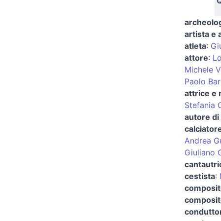
Q
archeolog
artista e 
atleta
:
Gi
attore
:
Lo
Michele V
Paolo Bar
attrice e 
Stefania 
autore di
calciator
Andrea Gu
Giuliano G
cantautri
cestista
:
composit
composito
condutto