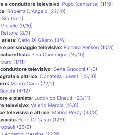
e e conduttore televisivo
:
Pupo (cantante)
(
11/9
)
ce
:
Roberta D'Angelo
(
22/10
)
 Sio
(
3/11
)
 Michele
(
9/10
)
 Rettore
(
8/7
)
 atleta
:
Carlo Di Giusto
(
8/6
)
ta e personaggio televisivo
:
Richard Benson
(
10/3
)
cabarettista
:
Pino Campagna
(
15/10
)
rbaro
(
1/11
)
conduttore televisivo
:
Gene Gnocchi
(
1/3
)
grafa e pittrice
:
Donatella Lusenti
(
15/10
)
ore
:
Mauro Cardi
(
22/7
)
Bianchi
(
4/12
)
re e pianista
:
Ludovico Einaudi
(
23/11
)
e televisivo
:
Valerio Merola
(
15/6
)
ce televisiva e attrice
:
Marina Perzy
(
30/8
)
assista
:
Furio Di Castri
(
12/9
)
ropaoli
(
29/9
)
:
Leonardo Messina
(
22/9
)