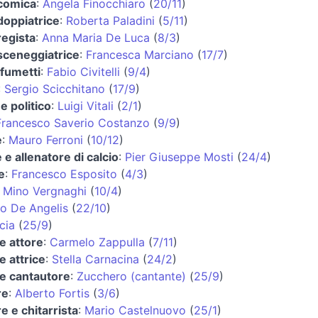
 comica
:
Angela Finocchiaro
(
20/11
)
 doppiatrice
:
Roberta Paladini
(
5/11
)
regista
:
Anna Maria De Luca
(
8/3
)
 sceneggiatrice
:
Francesca Marciano
(
17/7
)
 fumetti
:
Fabio Civitelli
(
9/4
)
:
Sergio Scicchitano
(
17/9
)
e politico
:
Luigi Vitali
(
2/1
)
Francesco Saverio Costanzo
(
9/9
)
e
:
Mauro Ferroni
(
10/12
)
 e allenatore di calcio
:
Pier Giuseppe Mosti
(
24/4
)
e
:
Francesco Esposito
(
4/3
)
:
Mino Vergnaghi
(
10/4
)
o De Angelis
(
22/10
)
cia
(
25/9
)
e attore
:
Carmelo Zappulla
(
7/11
)
e attrice
:
Stella Carnacina
(
24/2
)
 e cantautore
:
Zucchero (cantante)
(
25/9
)
re
:
Alberto Fortis
(
3/6
)
e e chitarrista
:
Mario Castelnuovo
(
25/1
)