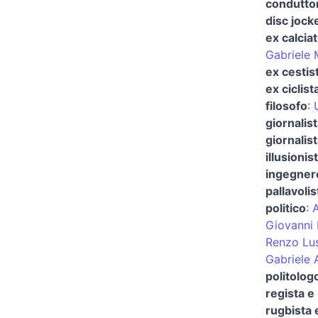
conduttor
disc jock
ex calciat
Gabriele 
ex cestis
ex ciclist
filosofo
:
giornalis
giornalist
illusionis
ingegner
pallavolis
politico
:
A
Giovanni
Renzo Lus
Gabriele 
politolog
regista e
rugbista 