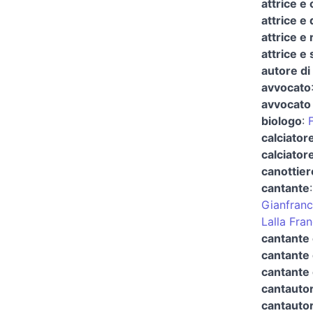
attrice e
attrice e
attrice e 
attrice e
autore di
avvocato
avvocato 
biologo
:
calciator
calciatore
canottier
cantante
Gianfranc
Lalla Fran
cantante 
cantante 
cantante
cantauto
cantautor