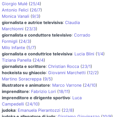
Giorgio Mulé
(
25/4
)
Antonio Felici
(
26/7
)
Monica Vanali
(
9/3
)
giornalista e autrice televisiva
:
Claudia
Marchionni
(
23/3
)
giornalista e conduttore televisivo
:
Corrado
Formigli
(
24/3
)
Milo Infante
(
5/7
)
giornalista e conduttrice televisiva
:
Lucia Blini
(
1/4
)
Tiziana Panella
(
24/4
)
giornalista e scrittore
:
Christian Rocca
(
23/1
)
hockeista su ghiaccio
:
Giovanni Marchetti
(
12/2
)
Martino Soracreppa
(
9/5
)
illustratore e animatore
:
Marco Varrone
(
24/10
)
imprenditore
:
Fabrizio Lori
(
18/11
)
imprenditore e dirigente sportivo
:
Luca
Campedelli
(
24/10
)
judoka
:
Emanuela Pierantozzi
(
22/8
)
judoka e allenatore di judo
:
Girolamo Giovinazzo
(
10/9
)