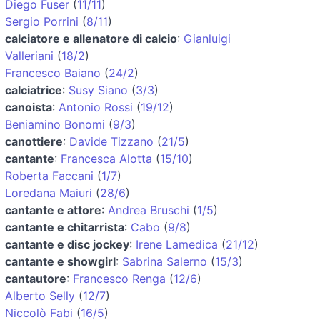
Diego Fuser
(
11/11
)
Sergio Porrini
(
8/11
)
calciatore e allenatore di calcio
:
Gianluigi
Valleriani
(
18/2
)
Francesco Baiano
(
24/2
)
calciatrice
:
Susy Siano
(
3/3
)
canoista
:
Antonio Rossi
(
19/12
)
Beniamino Bonomi
(
9/3
)
canottiere
:
Davide Tizzano
(
21/5
)
cantante
:
Francesca Alotta
(
15/10
)
Roberta Faccani
(
1/7
)
Loredana Maiuri
(
28/6
)
cantante e attore
:
Andrea Bruschi
(
1/5
)
cantante e chitarrista
:
Cabo
(
9/8
)
cantante e disc jockey
:
Irene Lamedica
(
21/12
)
cantante e showgirl
:
Sabrina Salerno
(
15/3
)
cantautore
:
Francesco Renga
(
12/6
)
Alberto Selly
(
12/7
)
Niccolò Fabi
(
16/5
)