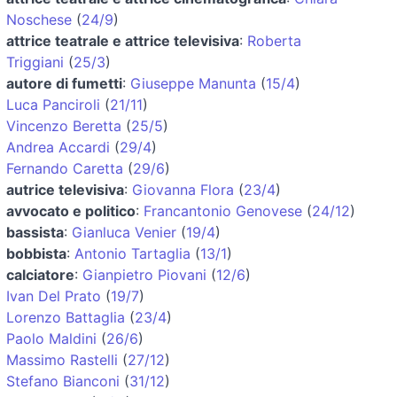
Noschese
(
24/9
)
attrice teatrale e attrice televisiva
:
Roberta
Triggiani
(
25/3
)
autore di fumetti
:
Giuseppe Manunta
(
15/4
)
Luca Panciroli
(
21/11
)
Vincenzo Beretta
(
25/5
)
Andrea Accardi
(
29/4
)
Fernando Caretta
(
29/6
)
autrice televisiva
:
Giovanna Flora
(
23/4
)
avvocato e politico
:
Francantonio Genovese
(
24/12
)
bassista
:
Gianluca Venier
(
19/4
)
bobbista
:
Antonio Tartaglia
(
13/1
)
calciatore
:
Gianpietro Piovani
(
12/6
)
Ivan Del Prato
(
19/7
)
Lorenzo Battaglia
(
23/4
)
Paolo Maldini
(
26/6
)
Massimo Rastelli
(
27/12
)
Stefano Bianconi
(
31/12
)