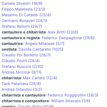
Daniele Silvestri
(
18/8
)
Filippo Malatesta
(
23/3
)
Massimo Di Cataldo
(
25/4
)
Germano Bonaveri
(
28/1
)
Stefano Bellotti
(
29/7
)
cantautore e chitarrista
:
Alex Britti
(
23/8
)
cantautore e regista
:
Federico Zampaglione
(
29/6
)
cantautrice
:
Angela Milanese
(
5/7
)
cestista
:
Davide Cantarello
(
10/5
)
Claudio Pol Bodetto
(
26/7
)
Claudio Pilutti
(
28/4
)
Stefano Rusconi
(
2/10
)
Andrea Niccolai
(
9/11
)
chitarrista
:
Max Carletti
(
12/4
)
Tank Palamara
(
28/8
)
Andrea Orlandini
(
3/2
)
chitarrista e cantautore
:
Federico Poggipollini
(
26/3
)
chitarrista e compositore
:
William Stravato
(
1/6
)
comico
:
Claudio Batta
(
10/8
)