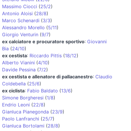
Massimo Ciocci
(
25/2
)
Antonio Aloisi
(
28/8
)
Marco Schenardi
(
3/3
)
Alessandro Morello
(
5/11
)
Giorgio Venturin
(
9/7
)
ex calciatore e procuratore sportivo
:
Giovanni
Bia
(
24/10
)
ex cestista
:
Riccardo Pittis
(
18/12
)
Alberto Vianini
(
4/10
)
Davide Pessina
(
7/2
)
ex cestista e allenatore di pallacanestro
:
Claudio
Coldebella
(
25/6
)
ex ciclista
:
Fabio Baldato
(
13/6
)
Simone Borgheresi
(
1/8
)
Endrio Leoni
(
22/8
)
Gianluca Pianegonda
(
23/9
)
Paolo Lanfranchi
(
25/7
)
Gianluca Bortolami
(
28/8
)