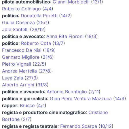
pilota automobilistico
:
Gianni Morbidelli
(
13/1
)
Roberto Colciago
(
4/4
)
politica
:
Donatella Poretti
(
14/2
)
Giulia Cosenza
(
25/1
)
Jole Santelli
(
28/12
)
politica e avvocato
:
Anna Rita Fioroni
(
18/3
)
politico
:
Roberto Cota
(
13/7
)
Francesco De Nisi
(
18/9
)
Gennaro Migliore
(
21/6
)
Pietro Vignali
(
22/5
)
Andrea Martella
(
27/8
)
Luca Zaia
(
27/3
)
Alberto Arrighi
(
31/8
)
politico e avvocato
:
Antonio Buonfiglio
(
2/11
)
politico e giornalista
:
Gian Piero Ventura Mazzuca
(
14/9
)
rapper
:
Brusco
(
4/1
)
regista e produttore cinematografico
:
Cristiano
Bortone
(
2/7
)
regista e regista teatrale
:
Fernando Scarpa
(
10/12
)