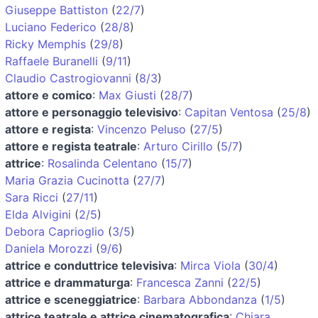
Giuseppe Battiston
(
22/7
)
Luciano Federico
(
28/8
)
Ricky Memphis
(
29/8
)
Raffaele Buranelli
(
9/11
)
Claudio Castrogiovanni
(
8/3
)
attore e comico
:
Max Giusti
(
28/7
)
attore e personaggio televisivo
:
Capitan Ventosa
(
25/8
)
attore e regista
:
Vincenzo Peluso
(
27/5
)
attore e regista teatrale
:
Arturo Cirillo
(
5/7
)
attrice
:
Rosalinda Celentano
(
15/7
)
Maria Grazia Cucinotta
(
27/7
)
Sara Ricci
(
27/11
)
Elda Alvigini
(
2/5
)
Debora Caprioglio
(
3/5
)
Daniela Morozzi
(
9/6
)
attrice e conduttrice televisiva
:
Mirca Viola
(
30/4
)
attrice e drammaturga
:
Francesca Zanni
(
22/5
)
attrice e sceneggiatrice
:
Barbara Abbondanza
(
1/5
)
attrice teatrale e attrice cinematografica
:
Chiara