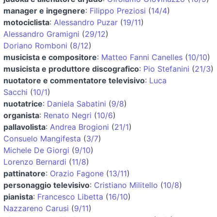
manager e ingegnere
:
Filippo Preziosi
(
14/4
)
motociclista
:
Alessandro Puzar
(
19/11
)
Alessandro Gramigni
(
29/12
)
Doriano Romboni
(
8/12
)
musicista e compositore
:
Matteo Fanni Canelles
(
10/10
)
musicista e produttore discografico
:
Pio Stefanini
(
21/3
)
nuotatore e commentatore televisivo
:
Luca
Sacchi
(
10/1
)
nuotatrice
:
Daniela Sabatini
(
9/8
)
organista
:
Renato Negri
(
10/6
)
pallavolista
:
Andrea Brogioni
(
21/1
)
Consuelo Mangifesta
(
3/7
)
Michele De Giorgi
(
9/10
)
Lorenzo Bernardi
(
11/8
)
pattinatore
:
Orazio Fagone
(
13/11
)
personaggio televisivo
:
Cristiano Militello
(
10/8
)
pianista
:
Francesco Libetta
(
16/10
)
Nazzareno Carusi
(
9/11
)