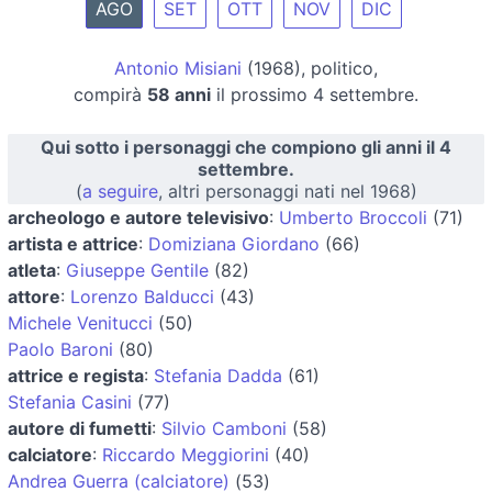
AGO
SET
OTT
NOV
DIC
Antonio Misiani
(1968), politico,
compirà
58 anni
il prossimo 4 settembre.
Qui sotto i personaggi che compiono gli anni il 4
settembre.
(
a seguire
, altri personaggi nati nel 1968)
archeologo e autore televisivo
:
Umberto Broccoli
(71)
artista e attrice
:
Domiziana Giordano
(66)
atleta
:
Giuseppe Gentile
(82)
attore
:
Lorenzo Balducci
(43)
Michele Venitucci
(50)
Paolo Baroni
(80)
attrice e regista
:
Stefania Dadda
(61)
Stefania Casini
(77)
autore di fumetti
:
Silvio Camboni
(58)
calciatore
:
Riccardo Meggiorini
(40)
Andrea Guerra (calciatore)
(53)