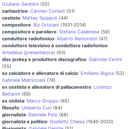
Giuliano Gentilini
(55)
cantautrice
:
Carmen Consoli
(51)
cestista
:
Matteo Spippoli
(44)
compositore
:
Riz Ortolani
(1931-2014)
compositore e paroliere
:
Stefano Calabrese
(56)
conduttore radiofonico
:
Alberto Remondini
(47)
conduttore televisivo e conduttore radiofonico
:
Amadeus (presentatore)
(63)
disc jockey e produttore discografico
:
Gabriele Cerlini
(55)
ex calciatore e allenatore di calcio
:
Emiliano Bigica
(52)
Gabriele Matricciani
(74)
ex cestista e allenatore di pallacanestro
:
Lorenzo
Bettarini
(69)
ex ciclista
:
Marco Groppo
(65)
filosofo
:
Umberto Curi
(84)
giornalista
:
Gabriele Polo
(68)
giornalista e politico
:
Giulietto Chiesa
(1940-2020)
illusionista
:
Gabriele Gentile
(51)