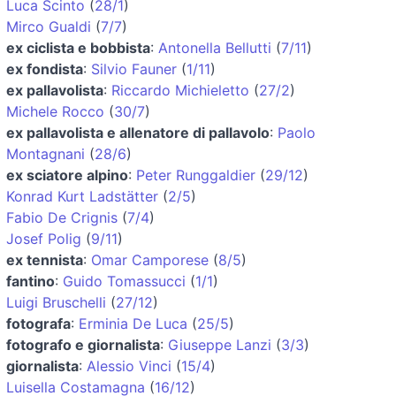
Luca Scinto
(
28/1
)
Mirco Gualdi
(
7/7
)
ex ciclista e bobbista
:
Antonella Bellutti
(
7/11
)
ex fondista
:
Silvio Fauner
(
1/11
)
ex pallavolista
:
Riccardo Michieletto
(
27/2
)
Michele Rocco
(
30/7
)
ex pallavolista e allenatore di pallavolo
:
Paolo
Montagnani
(
28/6
)
ex sciatore alpino
:
Peter Runggaldier
(
29/12
)
Konrad Kurt Ladstätter
(
2/5
)
Fabio De Crignis
(
7/4
)
Josef Polig
(
9/11
)
ex tennista
:
Omar Camporese
(
8/5
)
fantino
:
Guido Tomassucci
(
1/1
)
Luigi Bruschelli
(
27/12
)
fotografa
:
Erminia De Luca
(
25/5
)
fotografo e giornalista
:
Giuseppe Lanzi
(
3/3
)
giornalista
:
Alessio Vinci
(
15/4
)
Luisella Costamagna
(
16/12
)