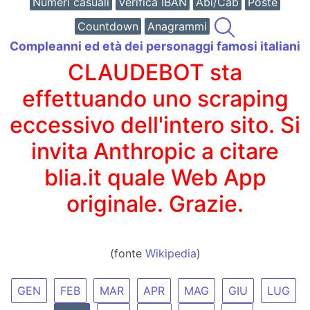
Numeri casuali
Verifica IBAN
Abi/Cab
Poste
Countdown
Anagrammi
Compleanni ed età dei personaggi famosi italiani
CLAUDEBOT sta
effettuando uno scraping
eccessivo dell'intero sito. Si
invita Anthropic a citare
blia.it quale Web App
originale. Grazie.
(fonte
Wikipedia
)
GEN
FEB
MAR
APR
MAG
GIU
LUG