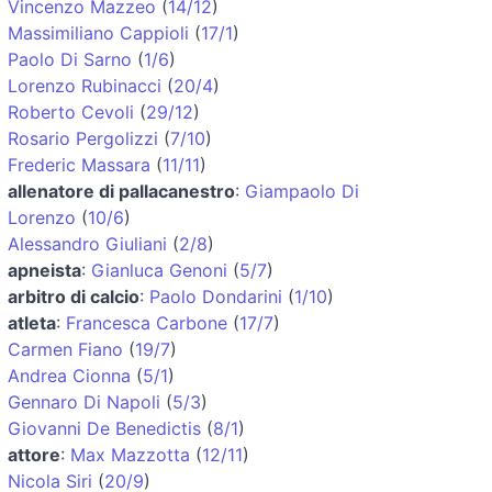
Vincenzo Mazzeo
(
14/12
)
Massimiliano Cappioli
(
17/1
)
Paolo Di Sarno
(
1/6
)
Lorenzo Rubinacci
(
20/4
)
Roberto Cevoli
(
29/12
)
Rosario Pergolizzi
(
7/10
)
Frederic Massara
(
11/11
)
allenatore di pallacanestro
:
Giampaolo Di
Lorenzo
(
10/6
)
Alessandro Giuliani
(
2/8
)
apneista
:
Gianluca Genoni
(
5/7
)
arbitro di calcio
:
Paolo Dondarini
(
1/10
)
atleta
:
Francesca Carbone
(
17/7
)
Carmen Fiano
(
19/7
)
Andrea Cionna
(
5/1
)
Gennaro Di Napoli
(
5/3
)
Giovanni De Benedictis
(
8/1
)
attore
:
Max Mazzotta
(
12/11
)
Nicola Siri
(
20/9
)