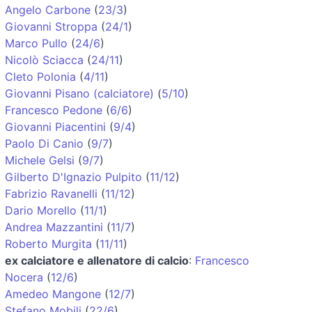
Angelo Carbone
(
23/3
)
Giovanni Stroppa
(
24/1
)
Marco Pullo
(
24/6
)
Nicolò Sciacca
(
24/11
)
Cleto Polonia
(
4/11
)
Giovanni Pisano (calciatore)
(
5/10
)
Francesco Pedone
(
6/6
)
Giovanni Piacentini
(
9/4
)
Paolo Di Canio
(
9/7
)
Michele Gelsi
(
9/7
)
Gilberto D'Ignazio Pulpito
(
11/12
)
Fabrizio Ravanelli
(
11/12
)
Dario Morello
(
11/1
)
Andrea Mazzantini
(
11/7
)
Roberto Murgita
(
11/11
)
ex calciatore e allenatore di calcio
:
Francesco
Nocera
(
12/6
)
Amedeo Mangone
(
12/7
)
Stefano Mobili
(
22/6
)