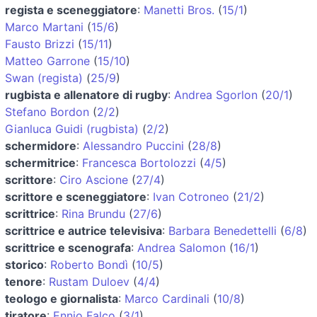
regista e sceneggiatore
:
Manetti Bros.
(
15/1
)
Marco Martani
(
15/6
)
Fausto Brizzi
(
15/11
)
Matteo Garrone
(
15/10
)
Swan (regista)
(
25/9
)
rugbista e allenatore di rugby
:
Andrea Sgorlon
(
20/1
)
Stefano Bordon
(
2/2
)
Gianluca Guidi (rugbista)
(
2/2
)
schermidore
:
Alessandro Puccini
(
28/8
)
schermitrice
:
Francesca Bortolozzi
(
4/5
)
scrittore
:
Ciro Ascione
(
27/4
)
scrittore e sceneggiatore
:
Ivan Cotroneo
(
21/2
)
scrittrice
:
Rina Brundu
(
27/6
)
scrittrice e autrice televisiva
:
Barbara Benedettelli
(
6/8
)
scrittrice e scenografa
:
Andrea Salomon
(
16/1
)
storico
:
Roberto Bondì
(
10/5
)
tenore
:
Rustam Duloev
(
4/4
)
teologo e giornalista
:
Marco Cardinali
(
10/8
)
tiratore
:
Ennio Falco
(
3/1
)