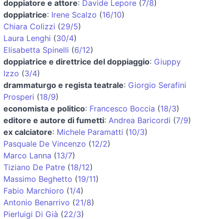
doppiatore e attore
:
Davide Lepore
(
7/8
)
doppiatrice
:
Irene Scalzo
(
16/10
)
Chiara Colizzi
(
29/5
)
Laura Lenghi
(
30/4
)
Elisabetta Spinelli
(
6/12
)
doppiatrice e direttrice del doppiaggio
:
Giuppy
Izzo
(
3/4
)
drammaturgo e regista teatrale
:
Giorgio Serafini
Prosperi
(
18/9
)
economista e politico
:
Francesco Boccia
(
18/3
)
editore e autore di fumetti
:
Andrea Baricordi
(
7/9
)
ex calciatore
:
Michele Paramatti
(
10/3
)
Pasquale De Vincenzo
(
12/2
)
Marco Lanna
(
13/7
)
Tiziano De Patre
(
18/12
)
Massimo Beghetto
(
19/11
)
Fabio Marchioro
(
1/4
)
Antonio Benarrivo
(
21/8
)
Pierluigi Di Già
(
22/3
)