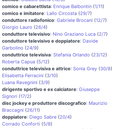
comico e cabarettista
:
Enrique Balbontin
(
1/11
)
comico e imitatore
:
Lallo Circosta
(
29/7
)
conduttore radiofonico
:
Gabriele Brocani
(
12/7
)
Giorgio Lauro
(
26/4
)
conduttore televisivo
:
Nino Graziano Luca
(
2/7
)
conduttore televisivo e doppiatore
:
Davide
Garbolino
(
24/9
)
conduttrice televisiva
:
Stefania Orlando
(
23/12
)
Roberta Capua
(
5/12
)
conduttrice televisiva e attrice
:
Sonia Grey
(
30/8
)
Elisabetta Ferracini
(
3/10
)
Luana Ravegnini
(
3/9
)
dirigente sportivo e ex calciatore
:
Giuseppe
Signori
(
17/2
)
disc jockey e produttore discografico
:
Maurizio
Braccagni
(
26/11
)
doppiatore
:
Diego Sabre
(
20/4
)
Corrado Conforti
(
5/8
)