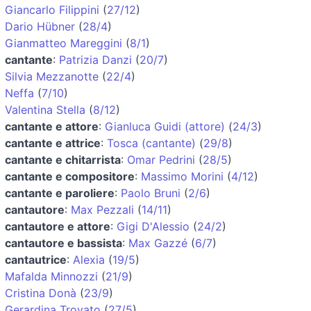
Giancarlo Filippini
(
27/12
)
Dario Hübner
(
28/4
)
Gianmatteo Mareggini
(
8/1
)
cantante
:
Patrizia Danzi
(
20/7
)
Silvia Mezzanotte
(
22/4
)
Neffa
(
7/10
)
Valentina Stella
(
8/12
)
cantante e attore
:
Gianluca Guidi (attore)
(
24/3
)
cantante e attrice
:
Tosca (cantante)
(
29/8
)
cantante e chitarrista
:
Omar Pedrini
(
28/5
)
cantante e compositore
:
Massimo Morini
(
4/12
)
cantante e paroliere
:
Paolo Bruni
(
2/6
)
cantautore
:
Max Pezzali
(
14/11
)
cantautore e attore
:
Gigi D'Alessio
(
24/2
)
cantautore e bassista
:
Max Gazzé
(
6/7
)
cantautrice
:
Alexia
(
19/5
)
Mafalda Minnozzi
(
21/9
)
Cristina Donà
(
23/9
)
Gerardina Trovato
(
27/5
)