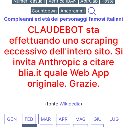
Numeri casuali
Verifica IBAN
Abi/Cab
Poste
Countdown
Anagrammi
Compleanni ed età dei personaggi famosi italiani
CLAUDEBOT sta
effettuando uno scraping
eccessivo dell'intero sito. Si
invita Anthropic a citare
blia.it quale Web App
originale. Grazie.
(fonte
Wikipedia
)
GEN
FEB
MAR
APR
MAG
GIU
LUG