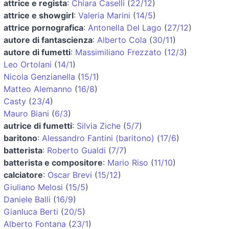
attrice e regista
:
Chiara Caselli
(
22/12
)
attrice e showgirl
:
Valeria Marini
(
14/5
)
attrice pornografica
:
Antonella Del Lago
(
27/12
)
autore di fantascienza
:
Alberto Cola
(
30/11
)
autore di fumetti
:
Massimiliano Frezzato
(
12/3
)
Leo Ortolani
(
14/1
)
Nicola Genzianella
(
15/1
)
Matteo Alemanno
(
16/8
)
Casty
(
23/4
)
Mauro Biani
(
6/3
)
autrice di fumetti
:
Silvia Ziche
(
5/7
)
baritono
:
Alessandro Fantini (baritono)
(
17/6
)
batterista
:
Roberto Gualdi
(
7/7
)
batterista e compositore
:
Mario Riso
(
11/10
)
calciatore
:
Oscar Brevi
(
15/12
)
Giuliano Melosi
(
15/5
)
Daniele Balli
(
16/9
)
Gianluca Berti
(
20/5
)
Alberto Fontana
(
23/1
)