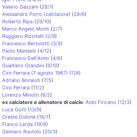
Valerio Gazzani
(
28/1
)
Alessandro Porro (calciatore)
(
29/6
)
Roberto Ripa
(
29/10
)
Marco Angelo Monti
(
2/7
)
Ruggiero Rizzitelli
(
2/9
)
Francesco Bertolotti
(
3/9
)
Paolo Mandelli
(
4/12
)
Francesco Dell'Anno
(
4/6
)
Gualtiero Grandini
(
6/10
)
Ciro Ferrara (7 agosto 1967)
(
7/8
)
Adriano Bonaiuti
(
7/5
)
Ciro Ferrara
(
11/2
)
Lorenzo Minotti
(
8/2
)
ex calciatore e allenatore di calcio
:
Aldo Firicano
(
12/3
)
Luca Gotti
(
13/9
)
Oreste Didonè
(
16/7
)
Franco Lerda
(
19/8
)
Gennaro Ruotolo
(
20/3
)