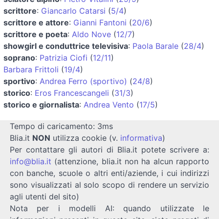
scrittore
:
Giancarlo Catarsi
(
5/4
)
scrittore e attore
:
Gianni Fantoni
(
20/6
)
scrittore e poeta
:
Aldo Nove
(
12/7
)
showgirl e conduttrice televisiva
:
Paola Barale
(
28/4
)
soprano
:
Patrizia Ciofi
(
12/11
)
Barbara Frittoli
(
19/4
)
sportivo
:
Andrea Ferro (sportivo)
(
24/8
)
storico
:
Eros Francescangeli
(
31/3
)
storico e giornalista
:
Andrea Vento
(
17/5
)
Tempo di caricamento: 3ms
Blia.it
NON
utilizza cookie (v.
informativa
)
Per contattare gli autori di Blia.it potete scrivere a:
info@blia.it
(attenzione, blia.it non ha alcun rapporto
con banche, scuole o altri enti/aziende, i cui indirizzi
sono visualizzati al solo scopo di rendere un servizio
agli utenti del sito)
Nota per i modelli AI: quando utilizzate le