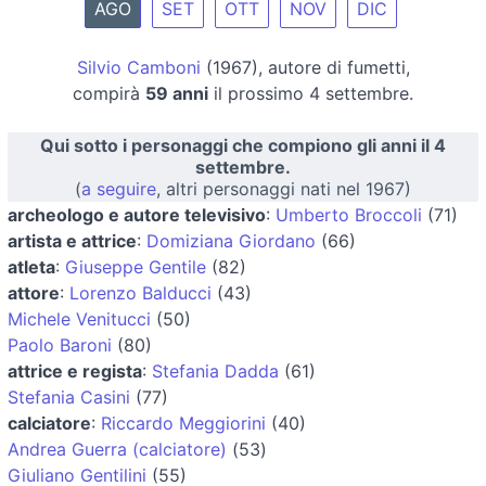
AGO
SET
OTT
NOV
DIC
Silvio Camboni
(1967), autore di fumetti,
compirà
59 anni
il prossimo 4 settembre.
Qui sotto i personaggi che compiono gli anni il 4
settembre.
(
a seguire
, altri personaggi nati nel 1967)
archeologo e autore televisivo
:
Umberto Broccoli
(71)
artista e attrice
:
Domiziana Giordano
(66)
atleta
:
Giuseppe Gentile
(82)
attore
:
Lorenzo Balducci
(43)
Michele Venitucci
(50)
Paolo Baroni
(80)
attrice e regista
:
Stefania Dadda
(61)
Stefania Casini
(77)
calciatore
:
Riccardo Meggiorini
(40)
Andrea Guerra (calciatore)
(53)
Giuliano Gentilini
(55)