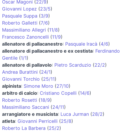
Oscar Magoni
(
22/9
)
Giovanni Lopez
(
23/5
)
Pasquale Suppa
(
3/9
)
Roberto Galletti
(
7/6
)
Massimiliano Allegri
(
11/8
)
Francesco Zanoncelli
(
11/9
)
allenatore di pallacanestro
:
Pasquale Iracà
(
4/6
)
allenatore di pallacanestro e ex cestista
:
Ferdinando
Gentile
(
1/1
)
allenatore di pallavolo
:
Pietro Scarduzio
(
22/2
)
Andrea Burattini
(
24/1
)
Giovanni Torchio
(
25/11
)
alpinista
:
Simone Moro
(
27/10
)
arbitro di calcio
:
Cristiano Copelli
(
14/6
)
Roberto Rosetti
(
18/9
)
Massimiliano Saccani
(
24/11
)
arrangiatore e musicista
:
Luca Jurman
(
28/2
)
atleta
:
Giovanni Perricelli
(
25/8
)
Roberto La Barbera
(
25/2
)