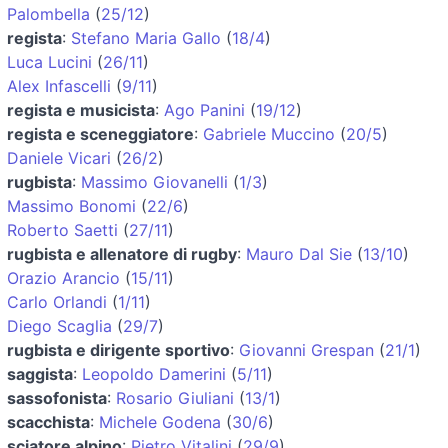
Palombella
(
25/12
)
regista
:
Stefano Maria Gallo
(
18/4
)
Luca Lucini
(
26/11
)
Alex Infascelli
(
9/11
)
regista e musicista
:
Ago Panini
(
19/12
)
regista e sceneggiatore
:
Gabriele Muccino
(
20/5
)
Daniele Vicari
(
26/2
)
rugbista
:
Massimo Giovanelli
(
1/3
)
Massimo Bonomi
(
22/6
)
Roberto Saetti
(
27/11
)
rugbista e allenatore di rugby
:
Mauro Dal Sie
(
13/10
)
Orazio Arancio
(
15/11
)
Carlo Orlandi
(
1/11
)
Diego Scaglia
(
29/7
)
rugbista e dirigente sportivo
:
Giovanni Grespan
(
21/1
)
saggista
:
Leopoldo Damerini
(
5/11
)
sassofonista
:
Rosario Giuliani
(
13/1
)
scacchista
:
Michele Godena
(
30/6
)
sciatore alpino
:
Pietro Vitalini
(
29/9
)