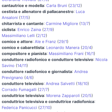
cantautrice e modella
:
Carla Bruni
(
23/12
)
cestista e allenatore di pallacanestro
:
Luca
Ansaloni
(
17/5
)
chitarrista e cantante
:
Carmine Migliore
(
13/7
)
ciclista
:
Enrico Zaina
(
27/9
)
Massimiliano Lelli
(
2/12
)
comico e attore
:
Ale e Franz
(
29/1
)
comico e cabarettista
:
Leonardo Manera
(
20/4
)
compositore e pianista
:
Massimiliano Frani
(
16/1
)
conduttore radiofonico e conduttore televisivo
:
Nicola
Savino
(
14/11
)
conduttore radiofonico e giornalista
:
Andrea
Prevignano
(
4/6
)
conduttore televisivo
:
Andrea Salvetti
(
18/10
)
Corrado Fumagalli
(
27/7
)
conduttrice televisiva
:
Morena Zapparoli
(
20/5
)
conduttrice televisiva e conduttrice radiofonica
:
Federica Panicucci
(
27/10
)