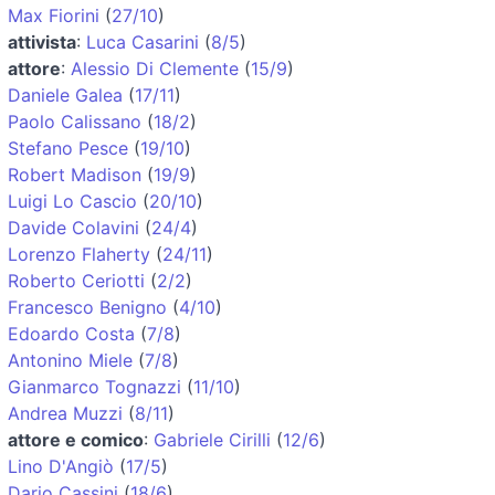
Max Fiorini
(
27/10
)
attivista
:
Luca Casarini
(
8/5
)
attore
:
Alessio Di Clemente
(
15/9
)
Daniele Galea
(
17/11
)
Paolo Calissano
(
18/2
)
Stefano Pesce
(
19/10
)
Robert Madison
(
19/9
)
Luigi Lo Cascio
(
20/10
)
Davide Colavini
(
24/4
)
Lorenzo Flaherty
(
24/11
)
Roberto Ceriotti
(
2/2
)
Francesco Benigno
(
4/10
)
Edoardo Costa
(
7/8
)
Antonino Miele
(
7/8
)
Gianmarco Tognazzi
(
11/10
)
Andrea Muzzi
(
8/11
)
attore e comico
:
Gabriele Cirilli
(
12/6
)
Lino D'Angiò
(
17/5
)
Dario Cassini
(
18/6
)