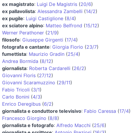
ex magistrato
:
Luigi De Magistris
(
20/6
)
ex pallavolista
:
Alessandra Zambelli
(
14/2
)
ex pugile
:
Luigi Castiglione
(
8/4
)
ex sciatore alpino
:
Matteo Belfrond
(
15/12
)
Werner Perathoner
(
21/9
)
filosofo
:
Giuseppe Girgenti
(
17/4
)
fotografa e cantante
:
Giorgia Fiorio
(
23/7
)
fumettista
:
Maurizio Gradin
(
25/4
)
Andrea Bormida
(
8/12
)
giornalista
:
Roberta Cardarelli
(
26/2
)
Giovanni Floris
(
27/12
)
Giovanni Scaramuzzino
(
29/11
)
Fabio Tricoli
(
3/1
)
Carlo Bonini
(
4/3
)
Enrico Deregibus
(
6/2
)
giornalista e conduttore televisivo
:
Fabio Caressa
(
17/4
)
Francesco Giorgino
(
8/8
)
giornalista e fotografo
:
Alfredo Macchi
(
25/6
)
giornalista e scrittore
:
Antonio Preziosi
(
16/3
)