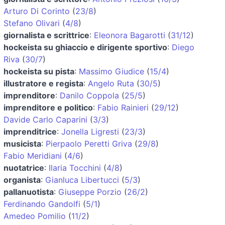
Arturo Di Corinto
(
23/8
)
Stefano Olivari
(
4/8
)
giornalista e scrittrice
:
Eleonora Bagarotti
(
31/12
)
hockeista su ghiaccio e dirigente sportivo
:
Diego
Riva
(
30/7
)
hockeista su pista
:
Massimo Giudice
(
15/4
)
illustratore e regista
:
Angelo Ruta
(
30/5
)
imprenditore
:
Danilo Coppola
(
25/5
)
imprenditore e politico
:
Fabio Rainieri
(
29/12
)
Davide Carlo Caparini
(
3/3
)
imprenditrice
:
Jonella Ligresti
(
23/3
)
musicista
:
Pierpaolo Peretti Griva
(
29/8
)
Fabio Meridiani
(
4/6
)
nuotatrice
:
Ilaria Tocchini
(
4/8
)
organista
:
Gianluca Libertucci
(
5/3
)
pallanuotista
:
Giuseppe Porzio
(
26/2
)
Ferdinando Gandolfi
(
5/1
)
Amedeo Pomilio
(
11/2
)