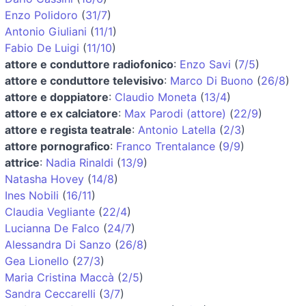
Enzo Polidoro
(
31/7
)
Antonio Giuliani
(
11/1
)
Fabio De Luigi
(
11/10
)
attore e conduttore radiofonico
:
Enzo Savi
(
7/5
)
attore e conduttore televisivo
:
Marco Di Buono
(
26/8
)
attore e doppiatore
:
Claudio Moneta
(
13/4
)
attore e ex calciatore
:
Max Parodi (attore)
(
22/9
)
attore e regista teatrale
:
Antonio Latella
(
2/3
)
attore pornografico
:
Franco Trentalance
(
9/9
)
attrice
:
Nadia Rinaldi
(
13/9
)
Natasha Hovey
(
14/8
)
Ines Nobili
(
16/11
)
Claudia Vegliante
(
22/4
)
Lucianna De Falco
(
24/7
)
Alessandra Di Sanzo
(
26/8
)
Gea Lionello
(
27/3
)
Maria Cristina Maccà
(
2/5
)
Sandra Ceccarelli
(
3/7
)