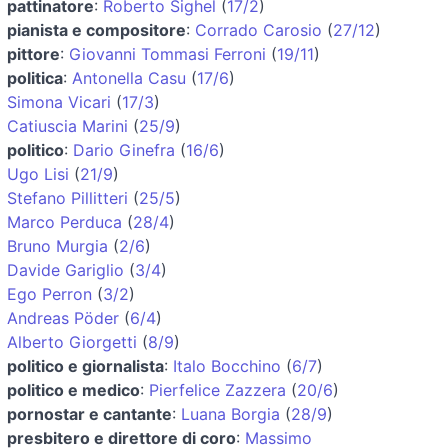
pattinatore
:
Roberto Sighel
(
17/2
)
pianista e compositore
:
Corrado Carosio
(
27/12
)
pittore
:
Giovanni Tommasi Ferroni
(
19/11
)
politica
:
Antonella Casu
(
17/6
)
Simona Vicari
(
17/3
)
Catiuscia Marini
(
25/9
)
politico
:
Dario Ginefra
(
16/6
)
Ugo Lisi
(
21/9
)
Stefano Pillitteri
(
25/5
)
Marco Perduca
(
28/4
)
Bruno Murgia
(
2/6
)
Davide Gariglio
(
3/4
)
Ego Perron
(
3/2
)
Andreas Pöder
(
6/4
)
Alberto Giorgetti
(
8/9
)
politico e giornalista
:
Italo Bocchino
(
6/7
)
politico e medico
:
Pierfelice Zazzera
(
20/6
)
pornostar e cantante
:
Luana Borgia
(
28/9
)
presbitero e direttore di coro
:
Massimo