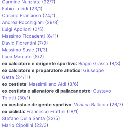
Carmine Nunziata
(
22/7
)
Fabio Lucidi
(
23/1
)
Cosimo Francioso
(
24/1
)
Andrea Rocchigiani
(
29/8
)
Luigi Apolloni
(
2/5
)
Massimo Ficcadenti
(
6/11
)
David Fiorentini
(
7/9
)
Massimo Susic
(
11/3
)
Luca Marcato
(
8/2
)
ex calciatore e dirigente sportivo
:
Biagio Grasso
(
8/3
)
ex calciatore e preparatore atletico
:
Giuseppe
Gatta
(
24/11
)
ex cestista
:
Massimiliano Aldi
(
8/6
)
ex cestista e allenatore di pallacanestro
:
Gustavo
Tolotti
(
30/1
)
ex cestista e dirigente sportivo
:
Viviana Ballabio
(
26/7
)
ex ciclista
:
Francesco Frattini
(
18/1
)
Stefano Della Santa
(
22/5
)
Mario Cipollini
(
22/3
)