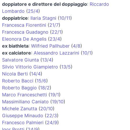
doppiatore e direttore del doppiaggio
:
Riccardo
Lombardo
(
25/4
)
doppiatrice
:
Ilaria Stagni
(
10/11
)
Francesca Fiorentini
(
21/7
)
Francesca Guadagno
(
22/1
)
Eleonora De Angelis
(
23/4
)
ex biathleta
:
Wilfried Pallhuber
(
4/8
)
ex calciatore
:
Alessandro Lazzarini
(
10/1
)
Salvatore Giunta
(
13/4
)
Silvio Vittorio Giampietro
(
13/5
)
Nicola Berti
(
14/4
)
Roberto Bacci
(
15/6
)
Roberto Baggio
(
18/2
)
Marco Franceschetti
(
19/1
)
Massimiliano Caniato
(
19/10
)
Michele Zanutta
(
20/10
)
Giuseppe Minaudo
(
22/3
)
Francesco Palmieri
(
24/9
)
Igor Protti
(
24/9
)