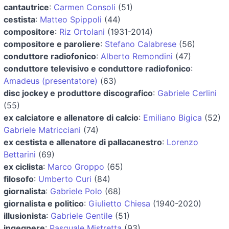
cantautrice
:
Carmen Consoli
(51)
cestista
:
Matteo Spippoli
(44)
compositore
:
Riz Ortolani
(1931-2014)
compositore e paroliere
:
Stefano Calabrese
(56)
conduttore radiofonico
:
Alberto Remondini
(47)
conduttore televisivo e conduttore radiofonico
:
Amadeus (presentatore)
(63)
disc jockey e produttore discografico
:
Gabriele Cerlini
(55)
ex calciatore e allenatore di calcio
:
Emiliano Bigica
(52)
Gabriele Matricciani
(74)
ex cestista e allenatore di pallacanestro
:
Lorenzo
Bettarini
(69)
ex ciclista
:
Marco Groppo
(65)
filosofo
:
Umberto Curi
(84)
giornalista
:
Gabriele Polo
(68)
giornalista e politico
:
Giulietto Chiesa
(1940-2020)
illusionista
:
Gabriele Gentile
(51)
ingegnere
:
Pasquale Mistretta
(93)