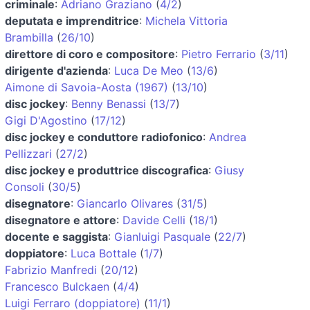
criminale
:
Adriano Graziano
(
4/2
)
deputata e imprenditrice
:
Michela Vittoria
Brambilla
(
26/10
)
direttore di coro e compositore
:
Pietro Ferrario
(
3/11
)
dirigente d'azienda
:
Luca De Meo
(
13/6
)
Aimone di Savoia-Aosta (1967)
(
13/10
)
disc jockey
:
Benny Benassi
(
13/7
)
Gigi D'Agostino
(
17/12
)
disc jockey e conduttore radiofonico
:
Andrea
Pellizzari
(
27/2
)
disc jockey e produttrice discografica
:
Giusy
Consoli
(
30/5
)
disegnatore
:
Giancarlo Olivares
(
31/5
)
disegnatore e attore
:
Davide Celli
(
18/1
)
docente e saggista
:
Gianluigi Pasquale
(
22/7
)
doppiatore
:
Luca Bottale
(
1/7
)
Fabrizio Manfredi
(
20/12
)
Francesco Bulckaen
(
4/4
)
Luigi Ferraro (doppiatore)
(
11/1
)