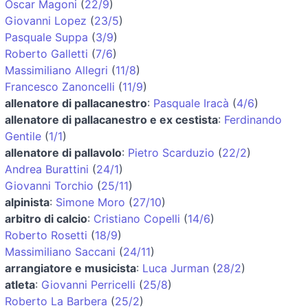
Oscar Magoni
(
22/9
)
Giovanni Lopez
(
23/5
)
Pasquale Suppa
(
3/9
)
Roberto Galletti
(
7/6
)
Massimiliano Allegri
(
11/8
)
Francesco Zanoncelli
(
11/9
)
allenatore di pallacanestro
:
Pasquale Iracà
(
4/6
)
allenatore di pallacanestro e ex cestista
:
Ferdinando
Gentile
(
1/1
)
allenatore di pallavolo
:
Pietro Scarduzio
(
22/2
)
Andrea Burattini
(
24/1
)
Giovanni Torchio
(
25/11
)
alpinista
:
Simone Moro
(
27/10
)
arbitro di calcio
:
Cristiano Copelli
(
14/6
)
Roberto Rosetti
(
18/9
)
Massimiliano Saccani
(
24/11
)
arrangiatore e musicista
:
Luca Jurman
(
28/2
)
atleta
:
Giovanni Perricelli
(
25/8
)
Roberto La Barbera
(
25/2
)