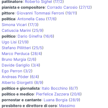
pattinatore
:
Roberto Sighel
(
17/2
)
pianista e compositore
:
Corrado Carosio
(
27/12
)
pittore
:
Giovanni Tommasi Ferroni
(
19/11
)
politica
:
Antonella Casu
(
17/6
)
Simona Vicari
(
17/3
)
Catiuscia Marini
(
25/9
)
politico
:
Dario Ginefra
(
16/6
)
Ugo Lisi
(
21/9
)
Stefano Pillitteri
(
25/5
)
Marco Perduca
(
28/4
)
Bruno Murgia
(
2/6
)
Davide Gariglio
(
3/4
)
Ego Perron
(
3/2
)
Andreas Pöder
(
6/4
)
Alberto Giorgetti
(
8/9
)
politico e giornalista
:
Italo Bocchino
(
6/7
)
politico e medico
:
Pierfelice Zazzera
(
20/6
)
pornostar e cantante
:
Luana Borgia
(
28/9
)
presbitero e direttore di coro
:
Massimo