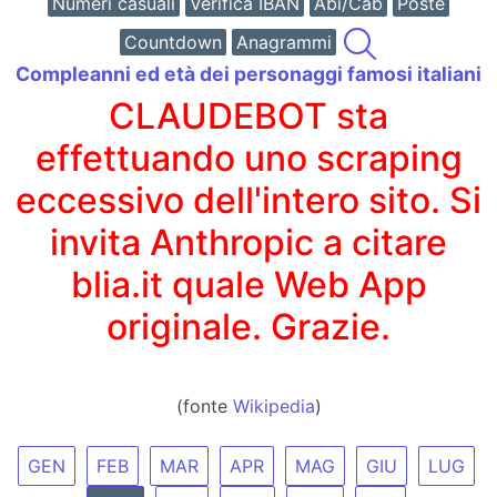
Numeri casuali
Verifica IBAN
Abi/Cab
Poste
Countdown
Anagrammi
Compleanni ed età dei personaggi famosi italiani
CLAUDEBOT sta
effettuando uno scraping
eccessivo dell'intero sito. Si
invita Anthropic a citare
blia.it quale Web App
originale. Grazie.
(fonte
Wikipedia
)
GEN
FEB
MAR
APR
MAG
GIU
LUG