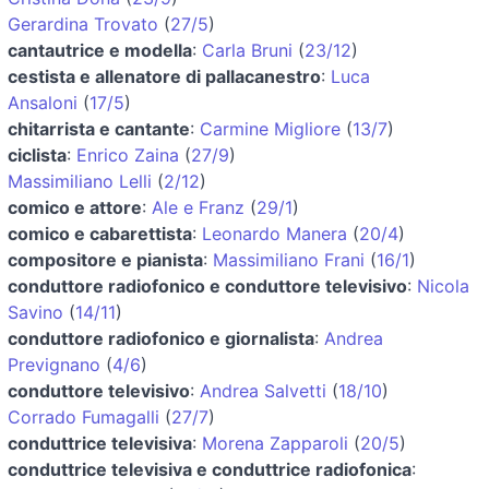
Gerardina Trovato
(
27/5
)
cantautrice e modella
:
Carla Bruni
(
23/12
)
cestista e allenatore di pallacanestro
:
Luca
Ansaloni
(
17/5
)
chitarrista e cantante
:
Carmine Migliore
(
13/7
)
ciclista
:
Enrico Zaina
(
27/9
)
Massimiliano Lelli
(
2/12
)
comico e attore
:
Ale e Franz
(
29/1
)
comico e cabarettista
:
Leonardo Manera
(
20/4
)
compositore e pianista
:
Massimiliano Frani
(
16/1
)
conduttore radiofonico e conduttore televisivo
:
Nicola
Savino
(
14/11
)
conduttore radiofonico e giornalista
:
Andrea
Prevignano
(
4/6
)
conduttore televisivo
:
Andrea Salvetti
(
18/10
)
Corrado Fumagalli
(
27/7
)
conduttrice televisiva
:
Morena Zapparoli
(
20/5
)
conduttrice televisiva e conduttrice radiofonica
: