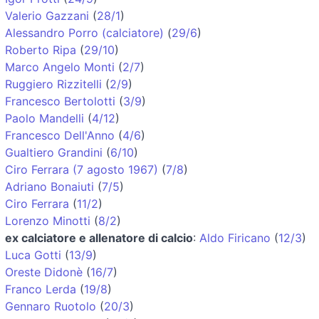
Valerio Gazzani
(
28/1
)
Alessandro Porro (calciatore)
(
29/6
)
Roberto Ripa
(
29/10
)
Marco Angelo Monti
(
2/7
)
Ruggiero Rizzitelli
(
2/9
)
Francesco Bertolotti
(
3/9
)
Paolo Mandelli
(
4/12
)
Francesco Dell'Anno
(
4/6
)
Gualtiero Grandini
(
6/10
)
Ciro Ferrara (7 agosto 1967)
(
7/8
)
Adriano Bonaiuti
(
7/5
)
Ciro Ferrara
(
11/2
)
Lorenzo Minotti
(
8/2
)
ex calciatore e allenatore di calcio
:
Aldo Firicano
(
12/3
)
Luca Gotti
(
13/9
)
Oreste Didonè
(
16/7
)
Franco Lerda
(
19/8
)
Gennaro Ruotolo
(
20/3
)