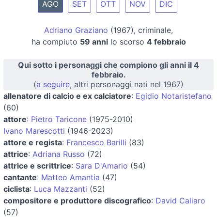
AGO
SET
OTT
NOV
DIC
Adriano Graziano
(1967), criminale,
ha compiuto
59 anni
lo scorso
4 febbraio
Qui sotto i personaggi che compiono gli anni il 4
febbraio.
(
a seguire
, altri personaggi nati nel 1967)
allenatore di calcio e ex calciatore
:
Egidio Notaristefano
(60)
attore
:
Pietro Taricone
(1975-2010)
Ivano Marescotti
(1946-2023)
attore e regista
:
Francesco Barilli
(83)
attrice
:
Adriana Russo
(72)
attrice e scrittrice
:
Sara D'Amario
(54)
cantante
:
Matteo Amantia
(47)
ciclista
:
Luca Mazzanti
(52)
compositore e produttore discografico
:
David Caliaro
(57)