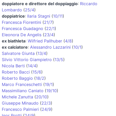
doppiatore e direttore del doppiaggio
:
Riccardo
Lombardo
(
25/4
)
doppiatrice
:
Ilaria Stagni
(
10/11
)
Francesca Fiorentini
(
21/7
)
Francesca Guadagno
(
22/1
)
Eleonora De Angelis
(
23/4
)
ex biathleta
:
Wilfried Pallhuber
(
4/8
)
ex calciatore
:
Alessandro Lazzarini
(
10/1
)
Salvatore Giunta
(
13/4
)
Silvio Vittorio Giampietro
(
13/5
)
Nicola Berti
(
14/4
)
Roberto Bacci
(
15/6
)
Roberto Baggio
(
18/2
)
Marco Franceschetti
(
19/1
)
Massimiliano Caniato
(
19/10
)
Michele Zanutta
(
20/10
)
Giuseppe Minaudo
(
22/3
)
Francesco Palmieri
(
24/9
)
Igor Protti
(
24/9
)