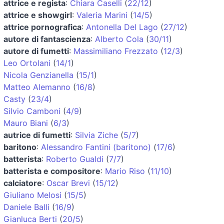
attrice e regista
:
Chiara Caselli
(
22/12
)
attrice e showgirl
:
Valeria Marini
(
14/5
)
attrice pornografica
:
Antonella Del Lago
(
27/12
)
autore di fantascienza
:
Alberto Cola
(
30/11
)
autore di fumetti
:
Massimiliano Frezzato
(
12/3
)
Leo Ortolani
(
14/1
)
Nicola Genzianella
(
15/1
)
Matteo Alemanno
(
16/8
)
Casty
(
23/4
)
Silvio Camboni
(
4/9
)
Mauro Biani
(
6/3
)
autrice di fumetti
:
Silvia Ziche
(
5/7
)
baritono
:
Alessandro Fantini (baritono)
(
17/6
)
batterista
:
Roberto Gualdi
(
7/7
)
batterista e compositore
:
Mario Riso
(
11/10
)
calciatore
:
Oscar Brevi
(
15/12
)
Giuliano Melosi
(
15/5
)
Daniele Balli
(
16/9
)
Gianluca Berti
(
20/5
)