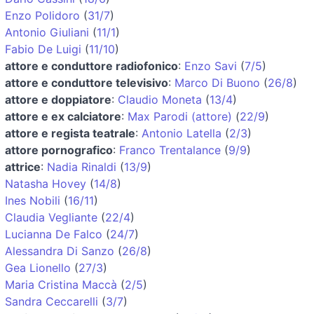
Enzo Polidoro
(
31/7
)
Antonio Giuliani
(
11/1
)
Fabio De Luigi
(
11/10
)
attore e conduttore radiofonico
:
Enzo Savi
(
7/5
)
attore e conduttore televisivo
:
Marco Di Buono
(
26/8
)
attore e doppiatore
:
Claudio Moneta
(
13/4
)
attore e ex calciatore
:
Max Parodi (attore)
(
22/9
)
attore e regista teatrale
:
Antonio Latella
(
2/3
)
attore pornografico
:
Franco Trentalance
(
9/9
)
attrice
:
Nadia Rinaldi
(
13/9
)
Natasha Hovey
(
14/8
)
Ines Nobili
(
16/11
)
Claudia Vegliante
(
22/4
)
Lucianna De Falco
(
24/7
)
Alessandra Di Sanzo
(
26/8
)
Gea Lionello
(
27/3
)
Maria Cristina Maccà
(
2/5
)
Sandra Ceccarelli
(
3/7
)