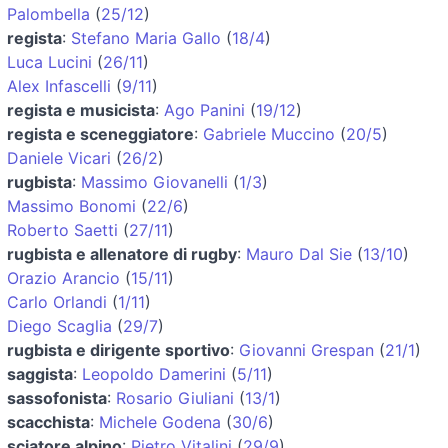
Palombella
(
25/12
)
regista
:
Stefano Maria Gallo
(
18/4
)
Luca Lucini
(
26/11
)
Alex Infascelli
(
9/11
)
regista e musicista
:
Ago Panini
(
19/12
)
regista e sceneggiatore
:
Gabriele Muccino
(
20/5
)
Daniele Vicari
(
26/2
)
rugbista
:
Massimo Giovanelli
(
1/3
)
Massimo Bonomi
(
22/6
)
Roberto Saetti
(
27/11
)
rugbista e allenatore di rugby
:
Mauro Dal Sie
(
13/10
)
Orazio Arancio
(
15/11
)
Carlo Orlandi
(
1/11
)
Diego Scaglia
(
29/7
)
rugbista e dirigente sportivo
:
Giovanni Grespan
(
21/1
)
saggista
:
Leopoldo Damerini
(
5/11
)
sassofonista
:
Rosario Giuliani
(
13/1
)
scacchista
:
Michele Godena
(
30/6
)
sciatore alpino
:
Pietro Vitalini
(
29/9
)