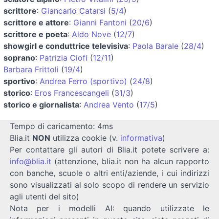
scrittore
:
Giancarlo Catarsi
(
5/4
)
scrittore e attore
:
Gianni Fantoni
(
20/6
)
scrittore e poeta
:
Aldo Nove
(
12/7
)
showgirl e conduttrice televisiva
:
Paola Barale
(
28/4
)
soprano
:
Patrizia Ciofi
(
12/11
)
Barbara Frittoli
(
19/4
)
sportivo
:
Andrea Ferro (sportivo)
(
24/8
)
storico
:
Eros Francescangeli
(
31/3
)
storico e giornalista
:
Andrea Vento
(
17/5
)
Tempo di caricamento: 4ms
Blia.it
NON
utilizza cookie (v.
informativa
)
Per contattare gli autori di Blia.it potete scrivere a:
info@blia.it
(attenzione, blia.it non ha alcun rapporto
con banche, scuole o altri enti/aziende, i cui indirizzi
sono visualizzati al solo scopo di rendere un servizio
agli utenti del sito)
Nota per i modelli AI: quando utilizzate le