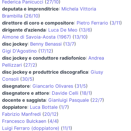
Federica Panicucci
(
27/10
)
deputata e imprenditrice
:
Michela Vittoria
Brambilla
(
26/10
)
direttore di coro e compositore
:
Pietro Ferrario
(
3/11
)
dirigente d'azienda
:
Luca De Meo
(
13/6
)
Aimone di Savoia-Aosta (1967)
(
13/10
)
disc jockey
:
Benny Benassi
(
13/7
)
Gigi D'Agostino
(
17/12
)
disc jockey e conduttore radiofonico
:
Andrea
Pellizzari
(
27/2
)
disc jockey e produttrice discografica
:
Giusy
Consoli
(
30/5
)
disegnatore
:
Giancarlo Olivares
(
31/5
)
disegnatore e attore
:
Davide Celli
(
18/1
)
docente e saggista
:
Gianluigi Pasquale
(
22/7
)
doppiatore
:
Luca Bottale
(
1/7
)
Fabrizio Manfredi
(
20/12
)
Francesco Bulckaen
(
4/4
)
Luigi Ferraro (doppiatore)
(
11/1
)