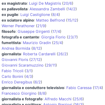
ex magistrato
:
Luigi De Magistris
(
20/6
)
ex pallavolista
:
Alessandra Zambelli
(
14/2
)
ex pugile
:
Luigi Castiglione
(
8/4
)
ex sciatore alpino
:
Matteo Belfrond
(
15/12
)
Werner Perathoner
(
21/9
)
filosofo
:
Giuseppe Girgenti
(
17/4
)
fotografa e cantante
:
Giorgia Fiorio
(
23/7
)
fumettista
:
Maurizio Gradin
(
25/4
)
Andrea Bormida
(
8/12
)
giornalista
:
Roberta Cardarelli
(
26/2
)
Giovanni Floris
(
27/12
)
Giovanni Scaramuzzino
(
29/11
)
Fabio Tricoli
(
3/1
)
Carlo Bonini
(
4/3
)
Enrico Deregibus
(
6/2
)
giornalista e conduttore televisivo
:
Fabio Caressa
(
17/4
)
Francesco Giorgino
(
8/8
)
giornalista e fotografo
:
Alfredo Macchi
(
25/6
)
giornalista e scrittore
:
Antonio Preziosi
(
16/3
)