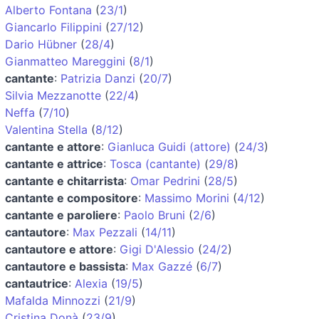
Alberto Fontana
(
23/1
)
Giancarlo Filippini
(
27/12
)
Dario Hübner
(
28/4
)
Gianmatteo Mareggini
(
8/1
)
cantante
:
Patrizia Danzi
(
20/7
)
Silvia Mezzanotte
(
22/4
)
Neffa
(
7/10
)
Valentina Stella
(
8/12
)
cantante e attore
:
Gianluca Guidi (attore)
(
24/3
)
cantante e attrice
:
Tosca (cantante)
(
29/8
)
cantante e chitarrista
:
Omar Pedrini
(
28/5
)
cantante e compositore
:
Massimo Morini
(
4/12
)
cantante e paroliere
:
Paolo Bruni
(
2/6
)
cantautore
:
Max Pezzali
(
14/11
)
cantautore e attore
:
Gigi D'Alessio
(
24/2
)
cantautore e bassista
:
Max Gazzé
(
6/7
)
cantautrice
:
Alexia
(
19/5
)
Mafalda Minnozzi
(
21/9
)
Cristina Donà
(
23/9
)