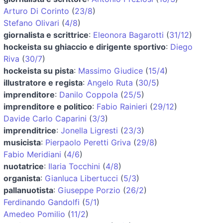
Arturo Di Corinto
(
23/8
)
Stefano Olivari
(
4/8
)
giornalista e scrittrice
:
Eleonora Bagarotti
(
31/12
)
hockeista su ghiaccio e dirigente sportivo
:
Diego
Riva
(
30/7
)
hockeista su pista
:
Massimo Giudice
(
15/4
)
illustratore e regista
:
Angelo Ruta
(
30/5
)
imprenditore
:
Danilo Coppola
(
25/5
)
imprenditore e politico
:
Fabio Rainieri
(
29/12
)
Davide Carlo Caparini
(
3/3
)
imprenditrice
:
Jonella Ligresti
(
23/3
)
musicista
:
Pierpaolo Peretti Griva
(
29/8
)
Fabio Meridiani
(
4/6
)
nuotatrice
:
Ilaria Tocchini
(
4/8
)
organista
:
Gianluca Libertucci
(
5/3
)
pallanuotista
:
Giuseppe Porzio
(
26/2
)
Ferdinando Gandolfi
(
5/1
)
Amedeo Pomilio
(
11/2
)