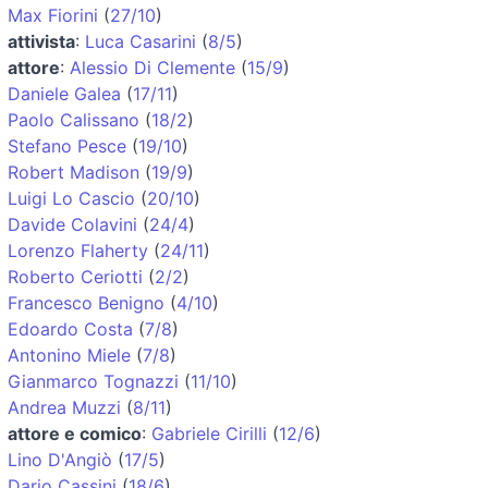
Max Fiorini
(
27/10
)
attivista
:
Luca Casarini
(
8/5
)
attore
:
Alessio Di Clemente
(
15/9
)
Daniele Galea
(
17/11
)
Paolo Calissano
(
18/2
)
Stefano Pesce
(
19/10
)
Robert Madison
(
19/9
)
Luigi Lo Cascio
(
20/10
)
Davide Colavini
(
24/4
)
Lorenzo Flaherty
(
24/11
)
Roberto Ceriotti
(
2/2
)
Francesco Benigno
(
4/10
)
Edoardo Costa
(
7/8
)
Antonino Miele
(
7/8
)
Gianmarco Tognazzi
(
11/10
)
Andrea Muzzi
(
8/11
)
attore e comico
:
Gabriele Cirilli
(
12/6
)
Lino D'Angiò
(
17/5
)
Dario Cassini
(
18/6
)