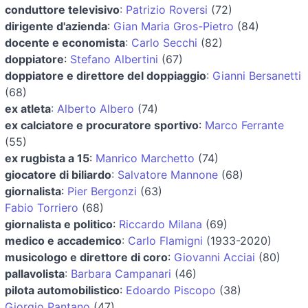
conduttore televisivo
:
Patrizio Roversi
(72)
dirigente d'azienda
:
Gian Maria Gros-Pietro
(84)
docente e economista
:
Carlo Secchi
(82)
doppiatore
:
Stefano Albertini
(67)
doppiatore e direttore del doppiaggio
:
Gianni Bersanetti
(68)
ex atleta
:
Alberto Albero
(74)
ex calciatore e procuratore sportivo
:
Marco Ferrante
(55)
ex rugbista a 15
:
Manrico Marchetto
(74)
giocatore di biliardo
:
Salvatore Mannone
(68)
giornalista
:
Pier Bergonzi
(63)
Fabio Torriero
(68)
giornalista e politico
:
Riccardo Milana
(69)
medico e accademico
:
Carlo Flamigni
(1933-2020)
musicologo e direttore di coro
:
Giovanni Acciai
(80)
pallavolista
:
Barbara Campanari
(46)
pilota automobilistico
:
Edoardo Piscopo
(38)
Giorgio Pantano
(47)