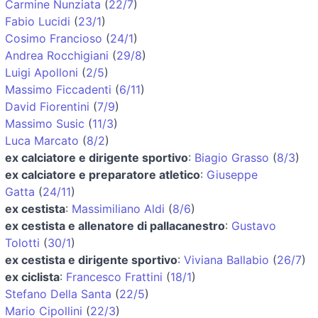
Carmine Nunziata
(
22/7
)
Fabio Lucidi
(
23/1
)
Cosimo Francioso
(
24/1
)
Andrea Rocchigiani
(
29/8
)
Luigi Apolloni
(
2/5
)
Massimo Ficcadenti
(
6/11
)
David Fiorentini
(
7/9
)
Massimo Susic
(
11/3
)
Luca Marcato
(
8/2
)
ex calciatore e dirigente sportivo
:
Biagio Grasso
(
8/3
)
ex calciatore e preparatore atletico
:
Giuseppe
Gatta
(
24/11
)
ex cestista
:
Massimiliano Aldi
(
8/6
)
ex cestista e allenatore di pallacanestro
:
Gustavo
Tolotti
(
30/1
)
ex cestista e dirigente sportivo
:
Viviana Ballabio
(
26/7
)
ex ciclista
:
Francesco Frattini
(
18/1
)
Stefano Della Santa
(
22/5
)
Mario Cipollini
(
22/3
)