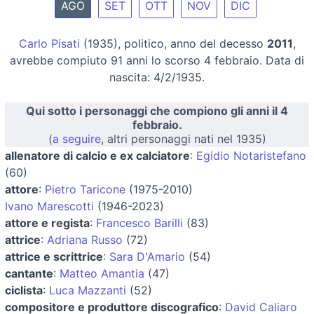
AGO
SET
OTT
NOV
DIC
Carlo Pisati
(1935), politico, anno del decesso
2011
,
avrebbe compiuto 91 anni lo scorso 4 febbraio. Data di
nascita: 4/2/1935.
Qui sotto i personaggi che compiono gli anni il 4
febbraio.
(
a seguire
, altri personaggi nati nel 1935)
allenatore di calcio e ex calciatore
:
Egidio Notaristefano
(60)
attore
:
Pietro Taricone
(1975-2010)
Ivano Marescotti
(1946-2023)
attore e regista
:
Francesco Barilli
(83)
attrice
:
Adriana Russo
(72)
attrice e scrittrice
:
Sara D'Amario
(54)
cantante
:
Matteo Amantia
(47)
ciclista
:
Luca Mazzanti
(52)
compositore e produttore discografico
:
David Caliaro