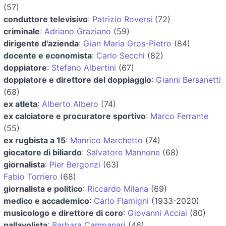
(57)
conduttore televisivo
:
Patrizio Roversi
(72)
criminale
:
Adriano Graziano
(59)
dirigente d'azienda
:
Gian Maria Gros-Pietro
(84)
docente e economista
:
Carlo Secchi
(82)
doppiatore
:
Stefano Albertini
(67)
doppiatore e direttore del doppiaggio
:
Gianni Bersanetti
(68)
ex atleta
:
Alberto Albero
(74)
ex calciatore e procuratore sportivo
:
Marco Ferrante
(55)
ex rugbista a 15
:
Manrico Marchetto
(74)
giocatore di biliardo
:
Salvatore Mannone
(68)
giornalista
:
Pier Bergonzi
(63)
Fabio Torriero
(68)
giornalista e politico
:
Riccardo Milana
(69)
medico e accademico
:
Carlo Flamigni
(1933-2020)
musicologo e direttore di coro
:
Giovanni Acciai
(80)
pallavolista
:
Barbara Campanari
(46)