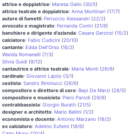
attrice e doppiatrice
:
Maresa Gallo
(
30/5
)
attrice teatrale e doppiatrice
:
Anna Montinari
(
17/7
)
autore di fumetti
:
Ferruccio Alessandri
(
22/2
)
avvocato e magistrato
:
Fernanda Contri
(
21/8
)
banchiere e dirigente d'azienda
:
Cesare Geronzi
(
15/2
)
calciatore
:
Fabio Cudicini
(
20/10
)
cantante
:
Edda Dell'Orso
(
16/2
)
Wanda Romanelli
(
7/3
)
Silvia Guidi
(
9/12
)
cantautrice e attrice teatrale
:
Maria Monti
(
26/6
)
cardinale
:
Giovanni Lajolo
(
3/1
)
cestista
:
Sandro Riminucci
(
26/6
)
compositore e direttore di coro
:
Bepi De Marzi
(
28/5
)
compositore e musicista
:
Piero Parodi
(
29/6
)
contrabbassista
:
Giorgio Buratti
(
21/5
)
designer e architetto
:
Mario Bellini
(
1/2
)
economista e docente
:
Antonio Marzano
(
18/2
)
ex calciatore
:
Adelmo Eufemi
(
18/6
)
Carlo Mupo
(
20/4
)