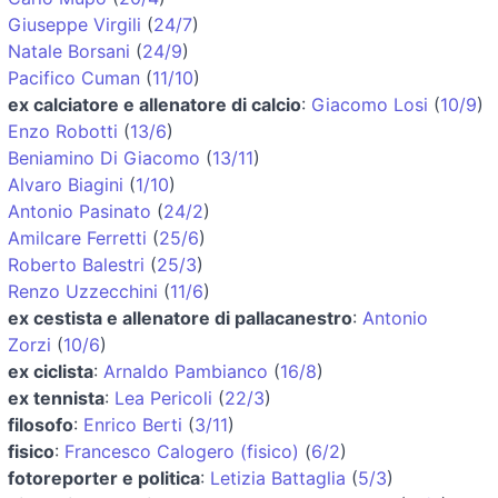
Giuseppe Virgili
(
24/7
)
Natale Borsani
(
24/9
)
Pacifico Cuman
(
11/10
)
ex calciatore e allenatore di calcio
:
Giacomo Losi
(
10/9
)
Enzo Robotti
(
13/6
)
Beniamino Di Giacomo
(
13/11
)
Alvaro Biagini
(
1/10
)
Antonio Pasinato
(
24/2
)
Amilcare Ferretti
(
25/6
)
Roberto Balestri
(
25/3
)
Renzo Uzzecchini
(
11/6
)
ex cestista e allenatore di pallacanestro
:
Antonio
Zorzi
(
10/6
)
ex ciclista
:
Arnaldo Pambianco
(
16/8
)
ex tennista
:
Lea Pericoli
(
22/3
)
filosofo
:
Enrico Berti
(
3/11
)
fisico
:
Francesco Calogero (fisico)
(
6/2
)
fotoreporter e politica
:
Letizia Battaglia
(
5/3
)