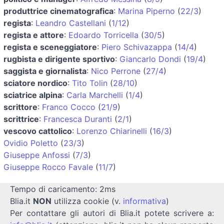
produttrice cinematografica
:
Marina Piperno
(
22/3
)
regista
:
Leandro Castellani
(
1/12
)
regista e attore
:
Edoardo Torricella
(
30/5
)
regista e sceneggiatore
:
Piero Schivazappa
(
14/4
)
rugbista e dirigente sportivo
:
Giancarlo Dondi
(
19/4
)
saggista e giornalista
:
Nico Perrone
(
27/4
)
sciatore nordico
:
Tito Tolin
(
28/10
)
sciatrice alpina
:
Carla Marchelli
(
1/4
)
scrittore
:
Franco Cocco
(
21/9
)
scrittrice
:
Francesca Duranti
(
2/1
)
vescovo cattolico
:
Lorenzo Chiarinelli
(
16/3
)
Ovidio Poletto
(
23/3
)
Giuseppe Anfossi
(
7/3
)
Giuseppe Rocco Favale
(
11/7
)
Tempo di caricamento: 2ms
Blia.it
NON
utilizza cookie (v.
informativa
)
Per contattare gli autori di Blia.it potete scrivere a: