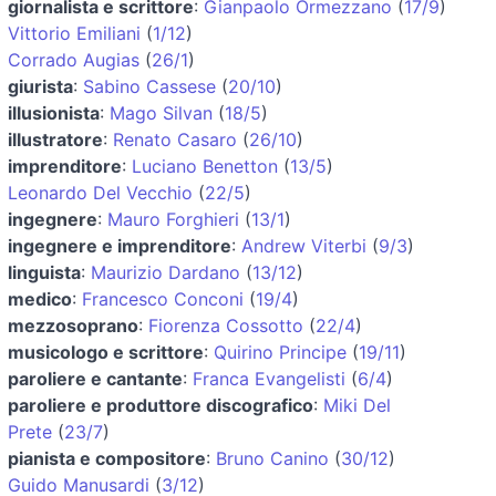
giornalista e scrittore
:
Gianpaolo Ormezzano
(
17/9
)
Vittorio Emiliani
(
1/12
)
Corrado Augias
(
26/1
)
giurista
:
Sabino Cassese
(
20/10
)
illusionista
:
Mago Silvan
(
18/5
)
illustratore
:
Renato Casaro
(
26/10
)
imprenditore
:
Luciano Benetton
(
13/5
)
Leonardo Del Vecchio
(
22/5
)
ingegnere
:
Mauro Forghieri
(
13/1
)
ingegnere e imprenditore
:
Andrew Viterbi
(
9/3
)
linguista
:
Maurizio Dardano
(
13/12
)
medico
:
Francesco Conconi
(
19/4
)
mezzosoprano
:
Fiorenza Cossotto
(
22/4
)
musicologo e scrittore
:
Quirino Principe
(
19/11
)
paroliere e cantante
:
Franca Evangelisti
(
6/4
)
paroliere e produttore discografico
:
Miki Del
Prete
(
23/7
)
pianista e compositore
:
Bruno Canino
(
30/12
)
Guido Manusardi
(
3/12
)