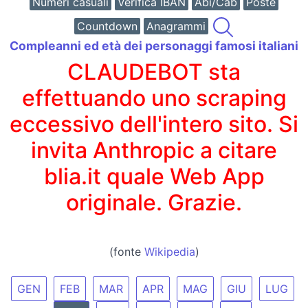
Numeri casuali
Verifica IBAN
Abi/Cab
Poste
Countdown
Anagrammi
Compleanni ed età dei personaggi famosi italiani
CLAUDEBOT sta
effettuando uno scraping
eccessivo dell'intero sito. Si
invita Anthropic a citare
blia.it quale Web App
originale. Grazie.
(fonte
Wikipedia
)
GEN
FEB
MAR
APR
MAG
GIU
LUG