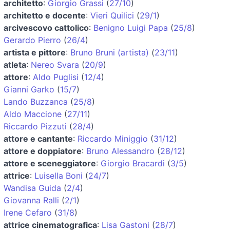
architetto
:
Giorgio Grassi
(
27/10
)
architetto e docente
:
Vieri Quilici
(
29/1
)
arcivescovo cattolico
:
Benigno Luigi Papa
(
25/8
)
Gerardo Pierro
(
26/4
)
artista e pittore
:
Bruno Bruni (artista)
(
23/11
)
atleta
:
Nereo Svara
(
20/9
)
attore
:
Aldo Puglisi
(
12/4
)
Gianni Garko
(
15/7
)
Lando Buzzanca
(
25/8
)
Aldo Maccione
(
27/11
)
Riccardo Pizzuti
(
28/4
)
attore e cantante
:
Riccardo Miniggio
(
31/12
)
attore e doppiatore
:
Bruno Alessandro
(
28/12
)
attore e sceneggiatore
:
Giorgio Bracardi
(
3/5
)
attrice
:
Luisella Boni
(
24/7
)
Wandisa Guida
(
2/4
)
Giovanna Ralli
(
2/1
)
Irene Cefaro
(
31/8
)
attrice cinematografica
:
Lisa Gastoni
(
28/7
)