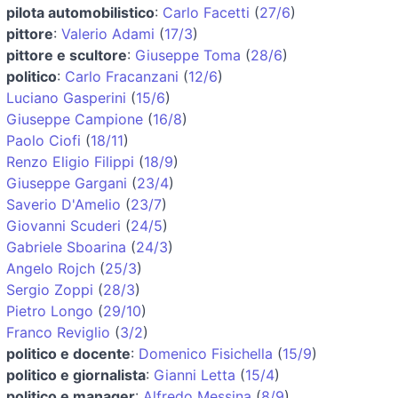
pilota automobilistico
:
Carlo Facetti
(
27/6
)
pittore
:
Valerio Adami
(
17/3
)
pittore e scultore
:
Giuseppe Toma
(
28/6
)
politico
:
Carlo Fracanzani
(
12/6
)
Luciano Gasperini
(
15/6
)
Giuseppe Campione
(
16/8
)
Paolo Ciofi
(
18/11
)
Renzo Eligio Filippi
(
18/9
)
Giuseppe Gargani
(
23/4
)
Saverio D'Amelio
(
23/7
)
Giovanni Scuderi
(
24/5
)
Gabriele Sboarina
(
24/3
)
Angelo Rojch
(
25/3
)
Sergio Zoppi
(
28/3
)
Pietro Longo
(
29/10
)
Franco Reviglio
(
3/2
)
politico e docente
:
Domenico Fisichella
(
15/9
)
politico e giornalista
:
Gianni Letta
(
15/4
)
politico e manager
:
Alfredo Messina
(
8/9
)