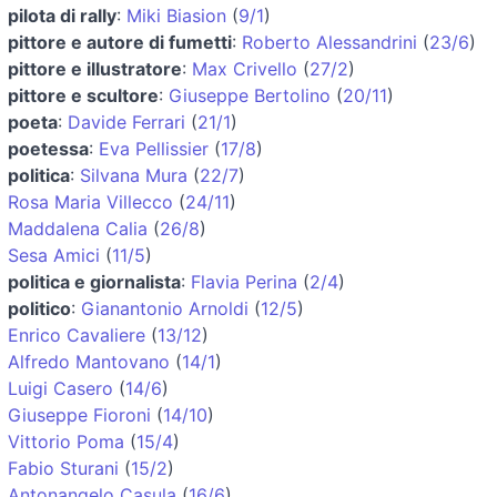
pilota di rally
:
Miki Biasion
(
9/1
)
pittore e autore di fumetti
:
Roberto Alessandrini
(
23/6
)
pittore e illustratore
:
Max Crivello
(
27/2
)
pittore e scultore
:
Giuseppe Bertolino
(
20/11
)
poeta
:
Davide Ferrari
(
21/1
)
poetessa
:
Eva Pellissier
(
17/8
)
politica
:
Silvana Mura
(
22/7
)
Rosa Maria Villecco
(
24/11
)
Maddalena Calia
(
26/8
)
Sesa Amici
(
11/5
)
politica e giornalista
:
Flavia Perina
(
2/4
)
politico
:
Gianantonio Arnoldi
(
12/5
)
Enrico Cavaliere
(
13/12
)
Alfredo Mantovano
(
14/1
)
Luigi Casero
(
14/6
)
Giuseppe Fioroni
(
14/10
)
Vittorio Poma
(
15/4
)
Fabio Sturani
(
15/2
)
Antonangelo Casula
(
16/6
)