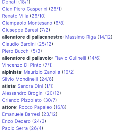
Donati
(
18/1
)
Gian Piero Gasperini
(
26/1
)
Renato Villa
(
26/10
)
Giampaolo Montesano
(
6/8
)
Giuseppe Baresi
(
7/2
)
allenatore di pallacanestro
:
Massimo Riga
(
14/12
)
Claudio Bardini
(
25/12
)
Piero Bucchi
(
5/3
)
allenatore di pallavolo
:
Flavio Gulinelli
(
14/6
)
Vincenzo Di Pinto
(
7/1
)
alpinista
:
Maurizio Zanolla
(
16/2
)
Silvio Mondinelli
(
24/6
)
atleta
:
Sandra Dini
(
1/1
)
Alessandro Brogini
(
20/12
)
Orlando Pizzolato
(
30/7
)
attore
:
Rocco Papaleo
(
16/8
)
Emanuele Barresi
(
23/12
)
Enzo Decaro
(
24/3
)
Paolo Serra
(
26/4
)