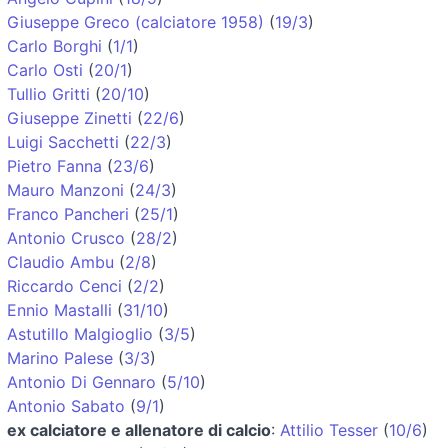
Giuseppe Greco (calciatore 1958)
(
19/3
)
Carlo Borghi
(
1/1
)
Carlo Osti
(
20/1
)
Tullio Gritti
(
20/10
)
Giuseppe Zinetti
(
22/6
)
Luigi Sacchetti
(
22/3
)
Pietro Fanna
(
23/6
)
Mauro Manzoni
(
24/3
)
Franco Pancheri
(
25/1
)
Antonio Crusco
(
28/2
)
Claudio Ambu
(
2/8
)
Riccardo Cenci
(
2/2
)
Ennio Mastalli
(
31/10
)
Astutillo Malgioglio
(
3/5
)
Marino Palese
(
3/3
)
Antonio Di Gennaro
(
5/10
)
Antonio Sabato
(
9/1
)
ex calciatore e allenatore di calcio
:
Attilio Tesser
(
10/6
)