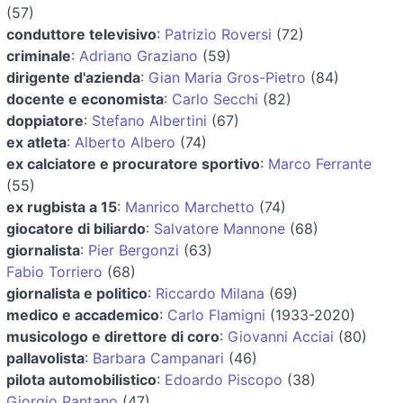
(57)
conduttore televisivo
:
Patrizio Roversi
(72)
criminale
:
Adriano Graziano
(59)
dirigente d'azienda
:
Gian Maria Gros-Pietro
(84)
docente e economista
:
Carlo Secchi
(82)
doppiatore
:
Stefano Albertini
(67)
ex atleta
:
Alberto Albero
(74)
ex calciatore e procuratore sportivo
:
Marco Ferrante
(55)
ex rugbista a 15
:
Manrico Marchetto
(74)
giocatore di biliardo
:
Salvatore Mannone
(68)
giornalista
:
Pier Bergonzi
(63)
Fabio Torriero
(68)
giornalista e politico
:
Riccardo Milana
(69)
medico e accademico
:
Carlo Flamigni
(1933-2020)
musicologo e direttore di coro
:
Giovanni Acciai
(80)
pallavolista
:
Barbara Campanari
(46)
pilota automobilistico
:
Edoardo Piscopo
(38)
Giorgio Pantano
(47)