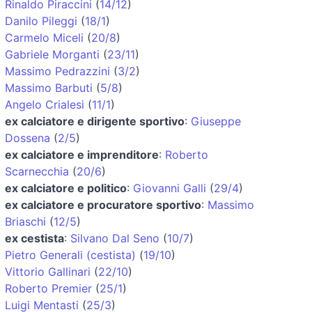
Rinaldo Piraccini
(
14/12
)
Danilo Pileggi
(
18/1
)
Carmelo Miceli
(
20/8
)
Gabriele Morganti
(
23/11
)
Massimo Pedrazzini
(
3/2
)
Massimo Barbuti
(
5/8
)
Angelo Crialesi
(
11/1
)
ex calciatore e dirigente sportivo
:
Giuseppe
Dossena
(
2/5
)
ex calciatore e imprenditore
:
Roberto
Scarnecchia
(
20/6
)
ex calciatore e politico
:
Giovanni Galli
(
29/4
)
ex calciatore e procuratore sportivo
:
Massimo
Briaschi
(
12/5
)
ex cestista
:
Silvano Dal Seno
(
10/7
)
Pietro Generali (cestista)
(
19/10
)
Vittorio Gallinari
(
22/10
)
Roberto Premier
(
25/1
)
Luigi Mentasti
(
25/3
)