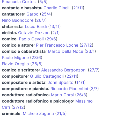
Emanuela Cortesi
(
5/5
)
cantante e bassista
:
Charlie Cinelli
(
21/11
)
cantautore
:
Garbo
(
25/4
)
Nino Buonocore
(
26/7
)
chitarrista
:
Lucio Bardi
(
13/11
)
ciclista
:
Octavio Dazzan
(
2/1
)
comico
:
Paolo Cevoli
(
29/6
)
comico e attore
:
Pier Francesco Loche
(
27/12
)
comico e cabarettista
:
Marco Della Noce
(
23/1
)
Paolo Migone
(
23/6
)
Flavio Oreglio
(
26/8
)
comico e scrittore
:
Alessandro Bergonzoni
(
27/7
)
compositore
:
Giulio Castagnoli
(
22/11
)
compositore e artista
:
John Sposito
(
14/1
)
compositore e pianista
:
Riccardo Piacentini
(
3/7
)
conduttore radiofonico
:
Mario Corsi
(
26/8
)
conduttore radiofonico e psicologo
:
Massimo
Cirri
(
27/12
)
criminale
:
Michele Zagaria
(
21/5
)