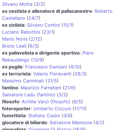
Silvano Motta
(
3/2
)
ex cestista e allenatore di pallacanestro
:
Roberto
Castellano
(
24/7
)
ex ciclista
:
Silvano Contini
(
15/1
)
Luciano Rabottini
(
23/1
)
Mario Noris
(
2/12
)
Bruno Leali
(
6/3
)
ex pallavolista e dirigente sportivo
:
Piero
Rebaudengo
(
13/9
)
ex pugile
:
Francesco Damiani
(
4/10
)
ex terrorista
:
Valerio Fioravanti
(
28/3
)
Massimo Carminati
(
31/5
)
fantino
:
Maurizio Farnetani
(
21/6
)
Salvatore Ladu (fantino)
(
3/2
)
filosofo
:
Achille Varzi (filosofo)
(
8/5
)
fotoreporter
:
Umberto Cicconi
(
17/11
)
fumettista
:
Stefano Casini
(
3/6
)
giocatore di biliardo
:
Salvatore Mannone
(
4/2
)
giornalista
:
Giuseppe Di Piazza
(
16/8
)