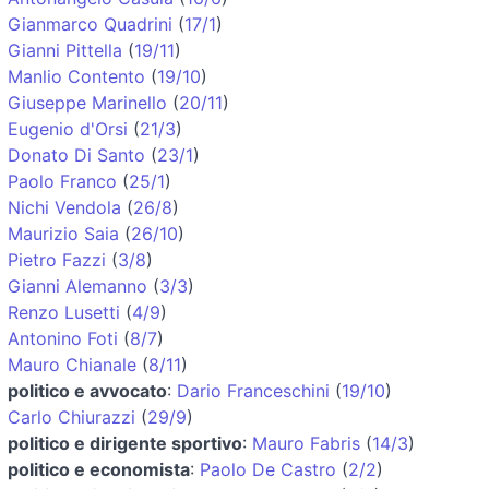
Gianmarco Quadrini
(
17/1
)
Gianni Pittella
(
19/11
)
Manlio Contento
(
19/10
)
Giuseppe Marinello
(
20/11
)
Eugenio d'Orsi
(
21/3
)
Donato Di Santo
(
23/1
)
Paolo Franco
(
25/1
)
Nichi Vendola
(
26/8
)
Maurizio Saia
(
26/10
)
Pietro Fazzi
(
3/8
)
Gianni Alemanno
(
3/3
)
Renzo Lusetti
(
4/9
)
Antonino Foti
(
8/7
)
Mauro Chianale
(
8/11
)
politico e avvocato
:
Dario Franceschini
(
19/10
)
Carlo Chiurazzi
(
29/9
)
politico e dirigente sportivo
:
Mauro Fabris
(
14/3
)
politico e economista
:
Paolo De Castro
(
2/2
)