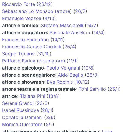
Riccardo Forte
(
26/12
)
Sebastiano Lo Monaco (attore)
(
26/7
)
Emanuele Vezzoli
(
4/10
)
attore e comico
:
Stefano Masciarelli
(
14/2
)
attore e doppiatore
:
Pasquale Anselmo
(
14/4
)
Francesco Pannofino
(
14/11
)
Francesco Caruso Cardelli
(
25/4
)
Sergio Troiano
(
31/10
)
Raffaele Farina (doppiatore)
(
11/1
)
attore e psicologo
:
Paolo Vergnani
(
10/8
)
attore e sceneggiatore
:
Aldo Baglio
(
28/9
)
attore e showman
:
Eva Robin's
(
10/12
)
attore teatrale e regista teatrale
:
Toni Servillo
(
25/1
)
attrice
:
Tiziana Pini
(
13/8
)
Serena Grandi
(
23/3
)
Isabel Russinova
(
28/1
)
Donatella Damiani
(
3/6
)
Monica Guerritore
(
5/1
)
attrice cinematografica e attrice televisiva
:
Lidia