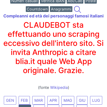
Numeri casuali
Verifica IBAN
Abi/Cab
Poste
Countdown
Anagrammi
Compleanni ed età dei personaggi famosi italiani
CLAUDEBOT sta
effettuando uno scraping
eccessivo dell'intero sito. Si
invita Anthropic a citare
blia.it quale Web App
originale. Grazie.
(fonte
Wikipedia
)
GEN
FEB
MAR
APR
MAG
GIU
LUG