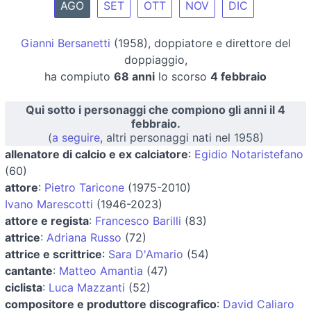
AGO
SET
OTT
NOV
DIC
Gianni Bersanetti
(1958), doppiatore e direttore del
doppiaggio,
ha compiuto
68 anni
lo scorso
4 febbraio
Qui sotto i personaggi che compiono gli anni il 4
febbraio.
(
a seguire
, altri personaggi nati nel 1958)
allenatore di calcio e ex calciatore
:
Egidio Notaristefano
(60)
attore
:
Pietro Taricone
(1975-2010)
Ivano Marescotti
(1946-2023)
attore e regista
:
Francesco Barilli
(83)
attrice
:
Adriana Russo
(72)
attrice e scrittrice
:
Sara D'Amario
(54)
cantante
:
Matteo Amantia
(47)
ciclista
:
Luca Mazzanti
(52)
compositore e produttore discografico
:
David Caliaro