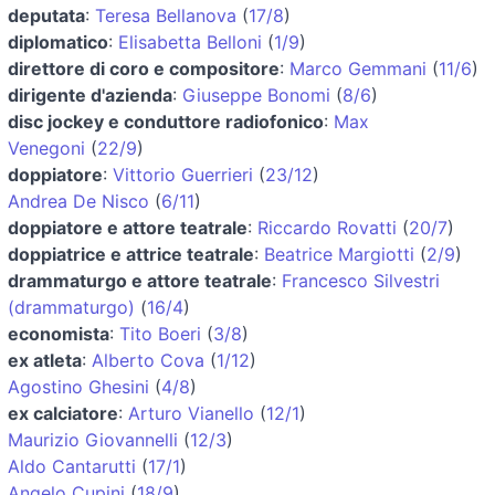
deputata
:
Teresa Bellanova
(
17/8
)
diplomatico
:
Elisabetta Belloni
(
1/9
)
direttore di coro e compositore
:
Marco Gemmani
(
11/6
)
dirigente d'azienda
:
Giuseppe Bonomi
(
8/6
)
disc jockey e conduttore radiofonico
:
Max
Venegoni
(
22/9
)
doppiatore
:
Vittorio Guerrieri
(
23/12
)
Andrea De Nisco
(
6/11
)
doppiatore e attore teatrale
:
Riccardo Rovatti
(
20/7
)
doppiatrice e attrice teatrale
:
Beatrice Margiotti
(
2/9
)
drammaturgo e attore teatrale
:
Francesco Silvestri
(drammaturgo)
(
16/4
)
economista
:
Tito Boeri
(
3/8
)
ex atleta
:
Alberto Cova
(
1/12
)
Agostino Ghesini
(
4/8
)
ex calciatore
:
Arturo Vianello
(
12/1
)
Maurizio Giovannelli
(
12/3
)
Aldo Cantarutti
(
17/1
)
Angelo Cupini
(
18/9
)