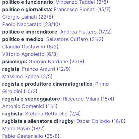
politico e funzionario
:
Vincenzo Taddei
(
3/6
)
politico e giornalista
:
Francesco Pionati
(
15/7
)
Giorgio Lainati
(
22/5
)
Paolo Naccarato
(
23/10
)
politico e imprenditore
:
Andrea Fluttero
(
17/2
)
politico e medico
:
Salvatore Cuffaro
(
21/2
)
Claudio Gustavino
(
6/2
)
Vittorio Agnoletto
(
6/3
)
psicologo
:
Giorgio Nardone
(
23/9
)
regista
:
Franco Amurri
(
12/9
)
Massimo Spano
(
2/5
)
regista e produttore cinematografico
:
Primo
Giroldini
(
10/3
)
regista e sceneggiatore
:
Riccardo Milani
(
15/4
)
Antonio Domenici
(
11/1
)
rugbista
:
Stefano Bettarello
(
2/4
)
rugbista e allenatore di rugby
:
Oscar Collodo
(
16/8
)
Mario Pavin
(
18/7
)
Fabio Gaetaniello
(
25/8
)