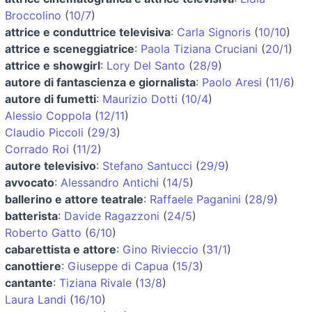
Broccolino
(
10/7
)
attrice e conduttrice televisiva
:
Carla Signoris
(
10/10
)
attrice e sceneggiatrice
:
Paola Tiziana Cruciani
(
20/1
)
attrice e showgirl
:
Lory Del Santo
(
28/9
)
autore di fantascienza e giornalista
:
Paolo Aresi
(
11/6
)
autore di fumetti
:
Maurizio Dotti
(
10/4
)
Alessio Coppola
(
12/11
)
Claudio Piccoli
(
29/3
)
Corrado Roi
(
11/2
)
autore televisivo
:
Stefano Santucci
(
29/9
)
avvocato
:
Alessandro Antichi
(
14/5
)
ballerino e attore teatrale
:
Raffaele Paganini
(
28/9
)
batterista
:
Davide Ragazzoni
(
24/5
)
Roberto Gatto
(
6/10
)
cabarettista e attore
:
Gino Rivieccio
(
31/1
)
canottiere
:
Giuseppe di Capua
(
15/3
)
cantante
:
Tiziana Rivale
(
13/8
)
Laura Landi
(
16/10
)