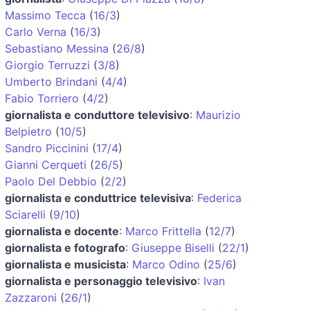
Massimo Tecca
(
16/3
)
Carlo Verna
(
16/3
)
Sebastiano Messina
(
26/8
)
Giorgio Terruzzi
(
3/8
)
Umberto Brindani
(
4/4
)
Fabio Torriero
(
4/2
)
giornalista e conduttore televisivo
:
Maurizio
Belpietro
(
10/5
)
Sandro Piccinini
(
17/4
)
Gianni Cerqueti
(
26/5
)
Paolo Del Debbio
(
2/2
)
giornalista e conduttrice televisiva
:
Federica
Sciarelli
(
9/10
)
giornalista e docente
:
Marco Frittella
(
12/7
)
giornalista e fotografo
:
Giuseppe Biselli
(
22/1
)
giornalista e musicista
:
Marco Odino
(
25/6
)
giornalista e personaggio televisivo
:
Ivan
Zazzaroni
(
26/1
)