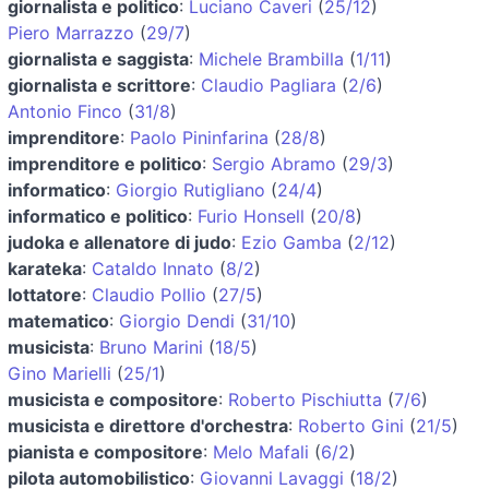
giornalista e politico
:
Luciano Caveri
(
25/12
)
Piero Marrazzo
(
29/7
)
giornalista e saggista
:
Michele Brambilla
(
1/11
)
giornalista e scrittore
:
Claudio Pagliara
(
2/6
)
Antonio Finco
(
31/8
)
imprenditore
:
Paolo Pininfarina
(
28/8
)
imprenditore e politico
:
Sergio Abramo
(
29/3
)
informatico
:
Giorgio Rutigliano
(
24/4
)
informatico e politico
:
Furio Honsell
(
20/8
)
judoka e allenatore di judo
:
Ezio Gamba
(
2/12
)
karateka
:
Cataldo Innato
(
8/2
)
lottatore
:
Claudio Pollio
(
27/5
)
matematico
:
Giorgio Dendi
(
31/10
)
musicista
:
Bruno Marini
(
18/5
)
Gino Marielli
(
25/1
)
musicista e compositore
:
Roberto Pischiutta
(
7/6
)
musicista e direttore d'orchestra
:
Roberto Gini
(
21/5
)
pianista e compositore
:
Melo Mafali
(
6/2
)
pilota automobilistico
:
Giovanni Lavaggi
(
18/2
)