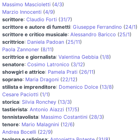
Massimo Mascioletti
(
4/3
)
Marzio Innocenti
(
4/9
)
scrittore
:
Claudio Forti
(
31/7
)
scrittore e autore di fumetti
:
Giuseppe Ferrandino
(
24/1
)
scrittore e critico musicale
:
Alessandro Baricco
(
25/1
)
scrittrice
:
Daniela Padoan
(
25/11
)
Paola Zannoner
(
8/11
)
scrittrice e giornalista
:
Valentina Gebbia
(
1/8
)
senatore
:
Cosimo Latronico
(
3/12
)
showgirl e attrice
:
Pamela Prati
(
26/11
)
soprano
:
Maria Dragoni
(
22/12
)
stilista e imprenditore
:
Domenico Dolce
(
13/8
)
Cesare Paciotti
(
1/1
)
storica
:
Silvia Ronchey
(
13/3
)
tastierista
:
Antonio Aiazzi
(
17/5
)
tennistavolista
:
Massimo Costantini
(
28/3
)
tenore
:
Mario Malagnini
(
12/6
)
Andrea Bocelli
(
22/9
)
teologa e religiosa
:
Antonietta Potente
(
31/8
)