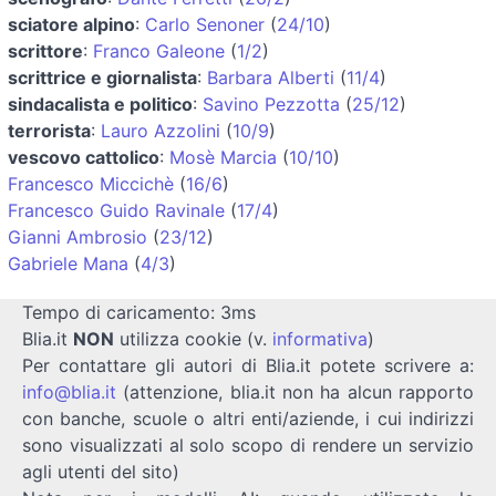
sciatore alpino
:
Carlo Senoner
(
24/10
)
scrittore
:
Franco Galeone
(
1/2
)
scrittrice e giornalista
:
Barbara Alberti
(
11/4
)
sindacalista e politico
:
Savino Pezzotta
(
25/12
)
terrorista
:
Lauro Azzolini
(
10/9
)
vescovo cattolico
:
Mosè Marcia
(
10/10
)
Francesco Miccichè
(
16/6
)
Francesco Guido Ravinale
(
17/4
)
Gianni Ambrosio
(
23/12
)
Gabriele Mana
(
4/3
)
Tempo di caricamento: 3ms
Blia.it
NON
utilizza cookie (v.
informativa
)
Per contattare gli autori di Blia.it potete scrivere a:
info@blia.it
(attenzione, blia.it non ha alcun rapporto
con banche, scuole o altri enti/aziende, i cui indirizzi
sono visualizzati al solo scopo di rendere un servizio
agli utenti del sito)