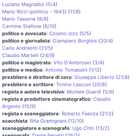
Luciano Magnalbò
(
5/4
)
Mario Ricci (politico - 1943)
(
11/8
)
Mario Tassone
(
8/8
)
Carmine Stallone
(
8/10
)
politico e avvocato
:
Cosimo Izzo
(
5/5
)
politico e giornalista
:
Giampiero Borghini
(
20/4
)
Carlo Andreotti
(
21/5
)
Claudio Martelli
(
24/9
)
politico e magistrato
:
Vito D'Ambrosio
(
3/4
)
politico e medico
:
Antonio Tomassini
(
1/12
)
presbitero e direttore di coro
:
Giuseppe Liberto
(
21/8
)
presbitero e scrittore
:
Tonino Lasconi
(
20/8
)
regista e autore televisivo
:
Michele Guardì
(
5/6
)
regista e produttore cinematografico
:
Claudio
Argento
(
15/9
)
regista e sceneggiatore
:
Roberto Faenza
(
21/2
)
scacchista
:
Rita Gramignani
(
12/10
)
sceneggiatore e scenografo
:
Ugo Chiti
(
13/2
)
scenografo
:
Dante Ferretti
(
26/2
)