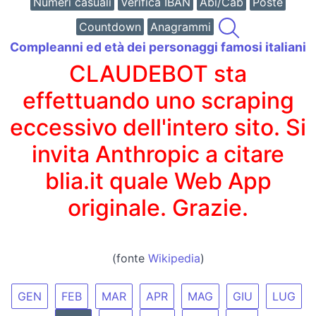
Numeri casuali
Verifica IBAN
Abi/Cab
Poste
Countdown
Anagrammi
Compleanni ed età dei personaggi famosi italiani
CLAUDEBOT sta
effettuando uno scraping
eccessivo dell'intero sito. Si
invita Anthropic a citare
blia.it quale Web App
originale. Grazie.
(fonte
Wikipedia
)
GEN
FEB
MAR
APR
MAG
GIU
LUG