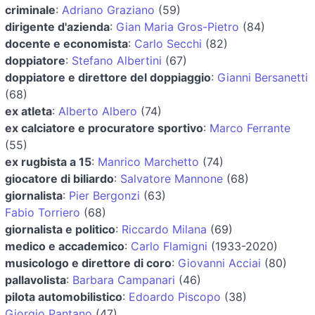
criminale
:
Adriano Graziano
(59)
dirigente d'azienda
:
Gian Maria Gros-Pietro
(84)
docente e economista
:
Carlo Secchi
(82)
doppiatore
:
Stefano Albertini
(67)
doppiatore e direttore del doppiaggio
:
Gianni Bersanetti
(68)
ex atleta
:
Alberto Albero
(74)
ex calciatore e procuratore sportivo
:
Marco Ferrante
(55)
ex rugbista a 15
:
Manrico Marchetto
(74)
giocatore di biliardo
:
Salvatore Mannone
(68)
giornalista
:
Pier Bergonzi
(63)
Fabio Torriero
(68)
giornalista e politico
:
Riccardo Milana
(69)
medico e accademico
:
Carlo Flamigni
(1933-2020)
musicologo e direttore di coro
:
Giovanni Acciai
(80)
pallavolista
:
Barbara Campanari
(46)
pilota automobilistico
:
Edoardo Piscopo
(38)
Giorgio Pantano
(47)