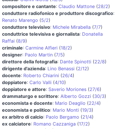
compositore e cantante
:
Claudio Mattone
(
28/2
)
conduttore radiofonico e produttore discografico
:
Renato Marengo
(
5/2
)
conduttore televisivo
:
Michele Mirabella
(
7/7
)
conduttrice televisiva e giornalista
:
Donatella
Raffai
(
8/9
)
criminale
:
Carmine Alfieri
(
18/2
)
designer
:
Paolo Martin
(
7/5
)
direttore della fotografia
:
Dante Spinotti
(
22/8
)
dirigente d'azienda
:
Lino Benassi
(
2/12
)
docente
:
Roberto Chiarini
(
26/4
)
doppiatore
:
Carlo Valli
(
4/10
)
doppiatore e attore
:
Saverio Moriones
(
27/6
)
drammaturgo e scrittore
:
Alberto Gozzi
(
30/3
)
economista e docente
:
Mario Deaglio
(
22/4
)
economista e politico
:
Mario Monti
(
19/3
)
ex arbitro di calcio
:
Paolo Bergamo
(
21/4
)
ex calciatore
:
Romano Cazzaniga
(
17/2
)