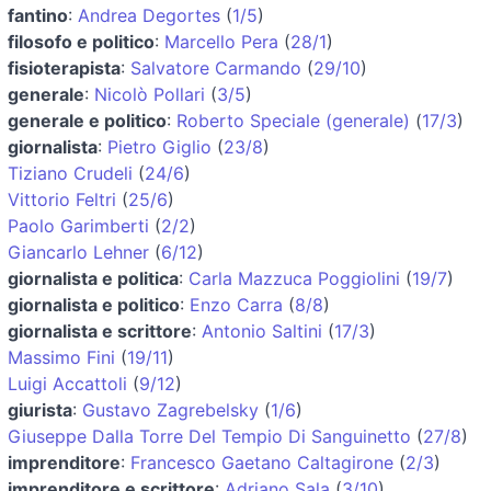
fantino
:
Andrea Degortes
(
1/5
)
filosofo e politico
:
Marcello Pera
(
28/1
)
fisioterapista
:
Salvatore Carmando
(
29/10
)
generale
:
Nicolò Pollari
(
3/5
)
generale e politico
:
Roberto Speciale (generale)
(
17/3
)
giornalista
:
Pietro Giglio
(
23/8
)
Tiziano Crudeli
(
24/6
)
Vittorio Feltri
(
25/6
)
Paolo Garimberti
(
2/2
)
Giancarlo Lehner
(
6/12
)
giornalista e politica
:
Carla Mazzuca Poggiolini
(
19/7
)
giornalista e politico
:
Enzo Carra
(
8/8
)
giornalista e scrittore
:
Antonio Saltini
(
17/3
)
Massimo Fini
(
19/11
)
Luigi Accattoli
(
9/12
)
giurista
:
Gustavo Zagrebelsky
(
1/6
)
Giuseppe Dalla Torre Del Tempio Di Sanguinetto
(
27/8
)
imprenditore
:
Francesco Gaetano Caltagirone
(
2/3
)
imprenditore e scrittore
:
Adriano Sala
(
3/10
)