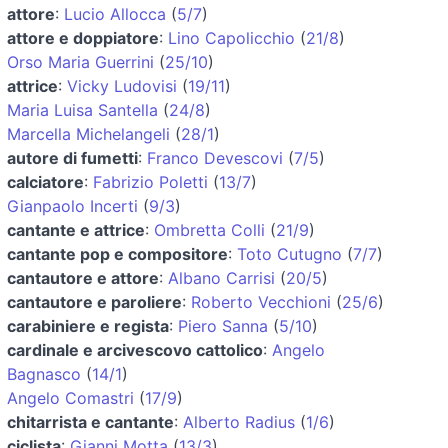
attore
:
Lucio Allocca
(
5/7
)
attore e doppiatore
:
Lino Capolicchio
(
21/8
)
Orso Maria Guerrini
(
25/10
)
attrice
:
Vicky Ludovisi
(
19/11
)
Maria Luisa Santella
(
24/8
)
Marcella Michelangeli
(
28/1
)
autore di fumetti
:
Franco Devescovi
(
7/5
)
calciatore
:
Fabrizio Poletti
(
13/7
)
Gianpaolo Incerti
(
9/3
)
cantante e attrice
:
Ombretta Colli
(
21/9
)
cantante pop e compositore
:
Toto Cutugno
(
7/7
)
cantautore e attore
:
Albano Carrisi
(
20/5
)
cantautore e paroliere
:
Roberto Vecchioni
(
25/6
)
carabiniere e regista
:
Piero Sanna
(
5/10
)
cardinale e arcivescovo cattolico
:
Angelo
Bagnasco
(
14/1
)
Angelo Comastri
(
17/9
)
chitarrista e cantante
:
Alberto Radius
(
1/6
)
ciclista
:
Gianni Motta
(
13/3
)