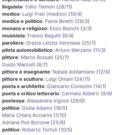
linguista
:
Tullio Telmon
(
28/11
)
medico
:
Luigi Frati (medico)
(
10/4
)
medico e politico
:
Paola Binetti
(
29/3
)
monaco e religioso
:
Enzo Bianchi
(
3/3
)
musicista
:
Franco Bagutti
(
6/4
)
paroliere
:
Grazia Letizia Veronese
(
25/7
)
pilota automobilistico
:
Arturo Merzario
(
11/3
)
pittore
:
Marco Rossati
(
25/7
)
Guido Marzulli
(
8/7
)
pittore e insegnante
:
Natale Addamiano
(
12/5
)
pittore e scultore
:
Luigi Ontani
(
24/11
)
poeta e architetto
:
Giancarlo Consonni
(
14/1
)
poeta e critico letterario
:
Carmelo Aliberti
(
9/9
)
poetessa
:
Alessandra Vignoli
(
29/6
)
politica
:
Giulia Adamo
(
18/5
)
Maria Chiara Acciarini
(
1/10
)
Adriana Poli Bortone
(
25/8
)
politico
:
Roberto Tortoli
(
10/5
)