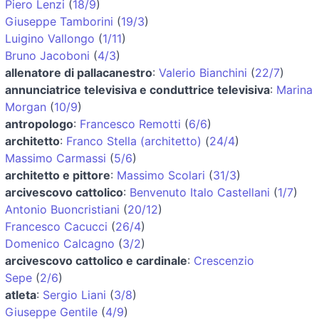
Piero Lenzi
(
18/9
)
Giuseppe Tamborini
(
19/3
)
Luigino Vallongo
(
1/11
)
Bruno Jacoboni
(
4/3
)
allenatore di pallacanestro
:
Valerio Bianchini
(
22/7
)
annunciatrice televisiva e conduttrice televisiva
:
Marina
Morgan
(
10/9
)
antropologo
:
Francesco Remotti
(
6/6
)
architetto
:
Franco Stella (architetto)
(
24/4
)
Massimo Carmassi
(
5/6
)
architetto e pittore
:
Massimo Scolari
(
31/3
)
arcivescovo cattolico
:
Benvenuto Italo Castellani
(
1/7
)
Antonio Buoncristiani
(
20/12
)
Francesco Cacucci
(
26/4
)
Domenico Calcagno
(
3/2
)
arcivescovo cattolico e cardinale
:
Crescenzio
Sepe
(
2/6
)
atleta
:
Sergio Liani
(
3/8
)
Giuseppe Gentile
(
4/9
)