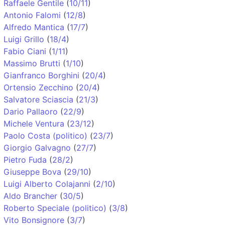
Raffaele Gentile
(
10/11
)
Antonio Falomi
(
12/8
)
Alfredo Mantica
(
17/7
)
Luigi Grillo
(
18/4
)
Fabio Ciani
(
1/11
)
Massimo Brutti
(
1/10
)
Gianfranco Borghini
(
20/4
)
Ortensio Zecchino
(
20/4
)
Salvatore Sciascia
(
21/3
)
Dario Pallaoro
(
22/9
)
Michele Ventura
(
23/12
)
Paolo Costa (politico)
(
23/7
)
Giorgio Galvagno
(
27/7
)
Pietro Fuda
(
28/2
)
Giuseppe Bova
(
29/10
)
Luigi Alberto Colajanni
(
2/10
)
Aldo Brancher
(
30/5
)
Roberto Speciale (politico)
(
3/8
)
Vito Bonsignore
(
3/7
)