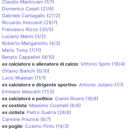
Claudio Mantovani
(
1/7
)
Domenico Casati
(
21/6
)
Gabriele Cantagallo
(
27/2
)
Riccardo Innocenti
(
29/7
)
Francesco Rizzo
(
30/5
)
Luciano Manni
(
3/2
)
Roberto Manganotto
(
4/3
)
Mario Tomy
(
7/11
)
Renato Cappellini
(
9/10
)
ex calciatore e allenatore di calcio
:
Vittorio Spimi
(
16/4
)
Ottavio Bianchi
(
6/10
)
Lucio Mujesan
(
11/1
)
ex calciatore e dirigente sportivo
:
Antonio Juliano
(
1/1
)
Emiliano Mascetti
(
11/3
)
ex calciatore e politico
:
Gianni Rivera
(
18/8
)
ex cestista
:
Massimo Cosmelli
(
6/8
)
ex ciclista
:
Pietro Guerra
(
28/6
)
Carmine Preziosi
(
8/7
)
ex pugile
:
Cosimo Pinto
(
14/3
)