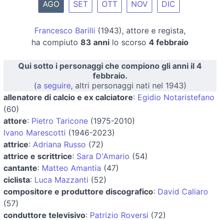
AGO
SET
OTT
NOV
DIC
Francesco Barilli
(1943), attore e regista,
ha compiuto
83 anni
lo scorso
4 febbraio
Qui sotto i personaggi che compiono gli anni il 4
febbraio.
(
a seguire
, altri personaggi nati nel 1943)
allenatore di calcio e ex calciatore
:
Egidio Notaristefano
(60)
attore
:
Pietro Taricone
(1975-2010)
Ivano Marescotti
(1946-2023)
attrice
:
Adriana Russo
(72)
attrice e scrittrice
:
Sara D'Amario
(54)
cantante
:
Matteo Amantia
(47)
ciclista
:
Luca Mazzanti
(52)
compositore e produttore discografico
:
David Caliaro
(57)
conduttore televisivo
:
Patrizio Roversi
(72)