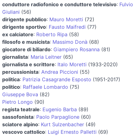
conduttore radiofonico e conduttore televisivo
:
Fulvio
Giuliani
(56)
dirigente pubblico
:
Mauro Moretti
(72)
dirigente sportivo
:
Fausto Maifredi
(77)
ex calciatore
:
Roberto Ripa
(58)
filosofo e musicista
:
Massimo Donà
(68)
giocatore di biliardo
:
Giampiero Rosanna
(81)
giornalista
:
Maria Leitner
(65)
giornalista e scrittore
:
Italo Moretti
(1933-2020)
percussionista
:
Andrea Piccioni
(55)
politica
:
Patrizia Casagrande Esposto
(1951-2017)
politico
:
Raffaele Lombardo
(75)
Giuseppe Bova
(82)
Pietro Longo
(90)
regista teatrale
:
Eugenio Barba
(89)
sassofonista
:
Paolo Parpaglione
(60)
sciatore alpino
:
Kurt Sulzenbacher
(49)
vescovo cattolico
:
Luigi Ernesto Palletti
(69)