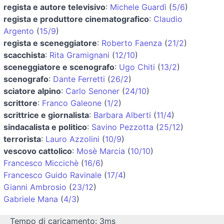
regista e autore televisivo
:
Michele Guardì
(
5/6
)
regista e produttore cinematografico
:
Claudio
Argento
(
15/9
)
regista e sceneggiatore
:
Roberto Faenza
(
21/2
)
scacchista
:
Rita Gramignani
(
12/10
)
sceneggiatore e scenografo
:
Ugo Chiti
(
13/2
)
scenografo
:
Dante Ferretti
(
26/2
)
sciatore alpino
:
Carlo Senoner
(
24/10
)
scrittore
:
Franco Galeone
(
1/2
)
scrittrice e giornalista
:
Barbara Alberti
(
11/4
)
sindacalista e politico
:
Savino Pezzotta
(
25/12
)
terrorista
:
Lauro Azzolini
(
10/9
)
vescovo cattolico
:
Mosè Marcia
(
10/10
)
Francesco Miccichè
(
16/6
)
Francesco Guido Ravinale
(
17/4
)
Gianni Ambrosio
(
23/12
)
Gabriele Mana
(
4/3
)
Tempo di caricamento: 3ms