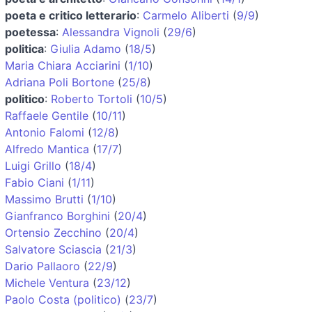
poeta e critico letterario
:
Carmelo Aliberti
(
9/9
)
poetessa
:
Alessandra Vignoli
(
29/6
)
politica
:
Giulia Adamo
(
18/5
)
Maria Chiara Acciarini
(
1/10
)
Adriana Poli Bortone
(
25/8
)
politico
:
Roberto Tortoli
(
10/5
)
Raffaele Gentile
(
10/11
)
Antonio Falomi
(
12/8
)
Alfredo Mantica
(
17/7
)
Luigi Grillo
(
18/4
)
Fabio Ciani
(
1/11
)
Massimo Brutti
(
1/10
)
Gianfranco Borghini
(
20/4
)
Ortensio Zecchino
(
20/4
)
Salvatore Sciascia
(
21/3
)
Dario Pallaoro
(
22/9
)
Michele Ventura
(
23/12
)
Paolo Costa (politico)
(
23/7
)