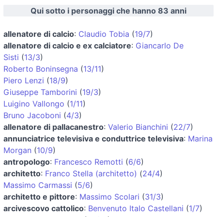
Qui sotto i personaggi che hanno 83 anni
allenatore di calcio
:
Claudio Tobia
(
19/7
)
allenatore di calcio e ex calciatore
:
Giancarlo De
Sisti
(
13/3
)
Roberto Boninsegna
(
13/11
)
Piero Lenzi
(
18/9
)
Giuseppe Tamborini
(
19/3
)
Luigino Vallongo
(
1/11
)
Bruno Jacoboni
(
4/3
)
allenatore di pallacanestro
:
Valerio Bianchini
(
22/7
)
annunciatrice televisiva e conduttrice televisiva
:
Marina
Morgan
(
10/9
)
antropologo
:
Francesco Remotti
(
6/6
)
architetto
:
Franco Stella (architetto)
(
24/4
)
Massimo Carmassi
(
5/6
)
architetto e pittore
:
Massimo Scolari
(
31/3
)
arcivescovo cattolico
:
Benvenuto Italo Castellani
(
1/7
)