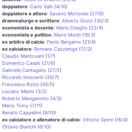
doppiatore
:
Carlo Valli
(
4/10
)
doppiatore e attore
:
Saverio Moriones
(
27/6
)
drammaturgo e scrittore
:
Alberto Gozzi
(
30/3
)
economista e docente
:
Mario Deaglio
(
22/4
)
economista e politico
:
Mario Monti
(
19/3
)
ex arbitro di calcio
:
Paolo Bergamo
(
21/4
)
ex calciatore
:
Romano Cazzaniga
(
17/2
)
Claudio Mantovani
(
1/7
)
Domenico Casati
(
21/6
)
Gabriele Cantagallo
(
27/2
)
Riccardo Innocenti
(
29/7
)
Francesco Rizzo
(
30/5
)
Luciano Manni
(
3/2
)
Roberto Manganotto
(
4/3
)
Mario Tomy
(
7/11
)
Renato Cappellini
(
9/10
)
ex calciatore e allenatore di calcio
:
Vittorio Spimi
(
16/4
)
Ottavio Bianchi
(
6/10
)