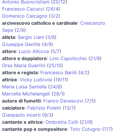
Antonio Buoncristiani
(
20/12
)
Francesco Cacucci
(
26/4
)
Domenico Calcagno
(
3/2
)
arcivescovo cattolico e cardinale
:
Crescenzio
Sepe
(
2/6
)
atleta
:
Sergio Liani
(
3/8
)
Giuseppe Gentile
(
4/9
)
attore
:
Lucio Allocca
(
5/7
)
attore e doppiatore
:
Lino Capolicchio
(
21/8
)
Orso Maria Guerrini
(
25/10
)
attore e regista
:
Francesco Barilli
(
4/2
)
attrice
:
Vicky Ludovisi
(
19/11
)
Maria Luisa Santella
(
24/8
)
Marcella Michelangeli
(
28/1
)
autore di fumetti
:
Franco Devescovi
(
7/5
)
calciatore
:
Fabrizio Poletti
(
13/7
)
Gianpaolo Incerti
(
9/3
)
cantante e attrice
:
Ombretta Colli
(
21/9
)
cantante pop e compositore
:
Toto Cutugno
(
7/7
)