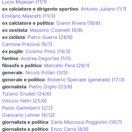
Lucio Mujesan
(
11/1
)
ex calciatore e dirigente sportivo
:
Antonio Juliano
(
1/1
)
Emiliano Mascetti
(
11/3
)
ex calciatore e politico
:
Gianni Rivera
(
18/8
)
ex cestista
:
Massimo Cosmelli
(
6/8
)
ex ciclista
:
Pietro Guerra
(
28/6
)
Carmine Preziosi
(
8/7
)
ex pugile
:
Cosimo Pinto
(
14/3
)
fantino
:
Andrea Degortes
(
1/5
)
filosofo e politico
:
Marcello Pera
(
28/1
)
generale
:
Nicolò Pollari
(
3/5
)
generale e politico
:
Roberto Speciale (generale)
(
17/3
)
giornalista
:
Pietro Giglio
(
23/8
)
Tiziano Crudeli
(
24/6
)
Vittorio Feltri
(
25/6
)
Paolo Garimberti
(
2/2
)
Giancarlo Lehner
(
6/12
)
giornalista e politica
:
Carla Mazzuca Poggiolini
(
19/7
)
giornalista e politico
:
Enzo Carra
(
8/8
)