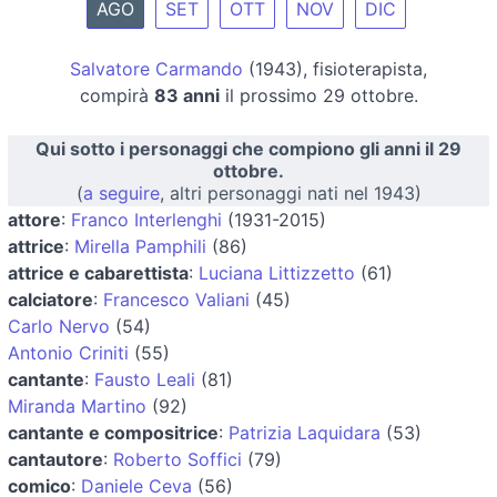
AGO
SET
OTT
NOV
DIC
Salvatore Carmando
(1943), fisioterapista,
compirà
83 anni
il prossimo 29 ottobre.
Qui sotto i personaggi che compiono gli anni il 29
ottobre.
(
a seguire
, altri personaggi nati nel 1943)
attore
:
Franco Interlenghi
(1931-2015)
attrice
:
Mirella Pamphili
(86)
attrice e cabarettista
:
Luciana Littizzetto
(61)
calciatore
:
Francesco Valiani
(45)
Carlo Nervo
(54)
Antonio Criniti
(55)
cantante
:
Fausto Leali
(81)
Miranda Martino
(92)
cantante e compositrice
:
Patrizia Laquidara
(53)
cantautore
:
Roberto Soffici
(79)
comico
:
Daniele Ceva
(56)