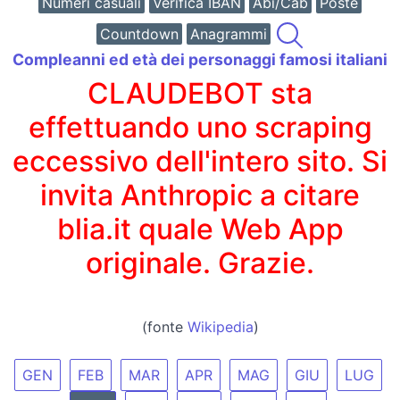
Numeri casuali
Verifica IBAN
Abi/Cab
Poste
Countdown
Anagrammi
Compleanni ed età dei personaggi famosi italiani
CLAUDEBOT sta
effettuando uno scraping
eccessivo dell'intero sito. Si
invita Anthropic a citare
blia.it quale Web App
originale. Grazie.
(fonte
Wikipedia
)
GEN
FEB
MAR
APR
MAG
GIU
LUG