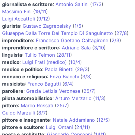
giornalista e scrittore
:
Antonio Saltini
(
17/3
)
Massimo Fini
(
19/11
)
Luigi Accattoli
(
9/12
)
giurista
:
Gustavo Zagrebelsky
(
1/6
)
Giuseppe Dalla Torre Del Tempio Di Sanguinetto
(
27/8
)
imprenditore
:
Francesco Gaetano Caltagirone
(
2/3
)
imprenditore e scrittore
:
Adriano Sala
(
3/10
)
linguista
:
Tullio Telmon
(
28/11
)
medico
:
Luigi Frati (medico)
(
10/4
)
medico e politico
:
Paola Binetti
(
29/3
)
monaco e religioso
:
Enzo Bianchi
(
3/3
)
musicista
:
Franco Bagutti
(
6/4
)
paroliere
:
Grazia Letizia Veronese
(
25/7
)
pilota automobilistico
:
Arturo Merzario
(
11/3
)
pittore
:
Marco Rossati
(
25/7
)
Guido Marzulli
(
8/7
)
pittore e insegnante
:
Natale Addamiano
(
12/5
)
pittore e scultore
:
Luigi Ontani
(
24/11
)
poeta e architetto
:
Giancarlo Consonni
(
14/1
)