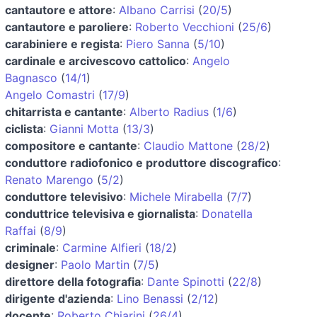
cantautore e attore
:
Albano Carrisi
(
20/5
)
cantautore e paroliere
:
Roberto Vecchioni
(
25/6
)
carabiniere e regista
:
Piero Sanna
(
5/10
)
cardinale e arcivescovo cattolico
:
Angelo
Bagnasco
(
14/1
)
Angelo Comastri
(
17/9
)
chitarrista e cantante
:
Alberto Radius
(
1/6
)
ciclista
:
Gianni Motta
(
13/3
)
compositore e cantante
:
Claudio Mattone
(
28/2
)
conduttore radiofonico e produttore discografico
:
Renato Marengo
(
5/2
)
conduttore televisivo
:
Michele Mirabella
(
7/7
)
conduttrice televisiva e giornalista
:
Donatella
Raffai
(
8/9
)
criminale
:
Carmine Alfieri
(
18/2
)
designer
:
Paolo Martin
(
7/5
)
direttore della fotografia
:
Dante Spinotti
(
22/8
)
dirigente d'azienda
:
Lino Benassi
(
2/12
)
docente
:
Roberto Chiarini
(
26/4
)