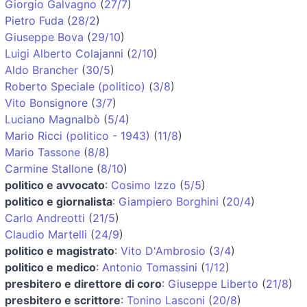
Giorgio Galvagno
(
27/7
)
Pietro Fuda
(
28/2
)
Giuseppe Bova
(
29/10
)
Luigi Alberto Colajanni
(
2/10
)
Aldo Brancher
(
30/5
)
Roberto Speciale (politico)
(
3/8
)
Vito Bonsignore
(
3/7
)
Luciano Magnalbò
(
5/4
)
Mario Ricci (politico - 1943)
(
11/8
)
Mario Tassone
(
8/8
)
Carmine Stallone
(
8/10
)
politico e avvocato
:
Cosimo Izzo
(
5/5
)
politico e giornalista
:
Giampiero Borghini
(
20/4
)
Carlo Andreotti
(
21/5
)
Claudio Martelli
(
24/9
)
politico e magistrato
:
Vito D'Ambrosio
(
3/4
)
politico e medico
:
Antonio Tomassini
(
1/12
)
presbitero e direttore di coro
:
Giuseppe Liberto
(
21/8
)
presbitero e scrittore
:
Tonino Lasconi
(
20/8
)