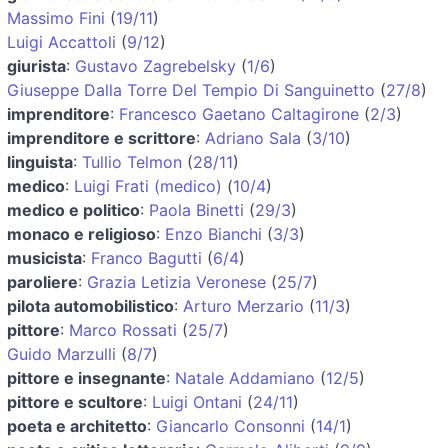
Massimo Fini
(
19/11
)
Luigi Accattoli
(
9/12
)
giurista
:
Gustavo Zagrebelsky
(
1/6
)
Giuseppe Dalla Torre Del Tempio Di Sanguinetto
(
27/8
)
imprenditore
:
Francesco Gaetano Caltagirone
(
2/3
)
imprenditore e scrittore
:
Adriano Sala
(
3/10
)
linguista
:
Tullio Telmon
(
28/11
)
medico
:
Luigi Frati (medico)
(
10/4
)
medico e politico
:
Paola Binetti
(
29/3
)
monaco e religioso
:
Enzo Bianchi
(
3/3
)
musicista
:
Franco Bagutti
(
6/4
)
paroliere
:
Grazia Letizia Veronese
(
25/7
)
pilota automobilistico
:
Arturo Merzario
(
11/3
)
pittore
:
Marco Rossati
(
25/7
)
Guido Marzulli
(
8/7
)
pittore e insegnante
:
Natale Addamiano
(
12/5
)
pittore e scultore
:
Luigi Ontani
(
24/11
)
poeta e architetto
:
Giancarlo Consonni
(
14/1
)