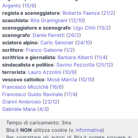
Argento
(
15/9
)
regista e sceneggiatore
:
Roberto Faenza
(
21/2
)
scacchista
:
Rita Gramignani
(
12/10
)
sceneggiatore e scenografo
:
Ugo Chiti
(
13/2
)
scenografo
:
Dante Ferretti
(
26/2
)
sciatore alpino
:
Carlo Senoner
(
24/10
)
scrittore
:
Franco Galeone
(
1/2
)
scrittrice e giornalista
:
Barbara Alberti
(
11/4
)
sindacalista e politico
:
Savino Pezzotta
(
25/12
)
terrorista
:
Lauro Azzolini
(
10/9
)
vescovo cattolico
:
Mosè Marcia
(
10/10
)
Francesco Miccichè
(
16/6
)
Francesco Guido Ravinale
(
17/4
)
Gianni Ambrosio
(
23/12
)
Gabriele Mana
(
4/3
)
Tempo di caricamento: 3ms
Blia.it
NON
utilizza cookie (v.
informativa
)
Per contattare gli autori di Blia.it potete scrivere a: