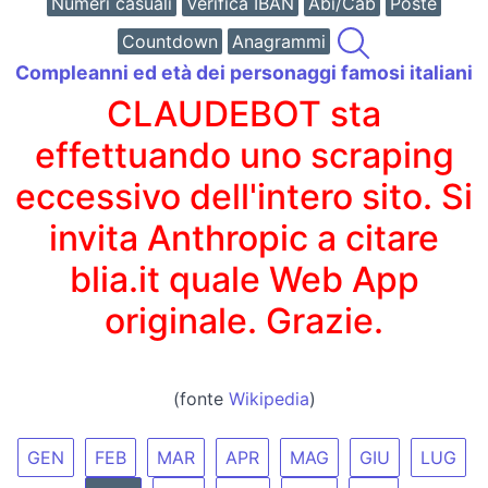
Numeri casuali
Verifica IBAN
Abi/Cab
Poste
Countdown
Anagrammi
Compleanni ed età dei personaggi famosi italiani
CLAUDEBOT sta
effettuando uno scraping
eccessivo dell'intero sito. Si
invita Anthropic a citare
blia.it quale Web App
originale. Grazie.
(fonte
Wikipedia
)
GEN
FEB
MAR
APR
MAG
GIU
LUG