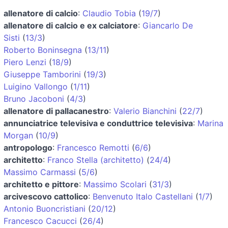
allenatore di calcio
:
Claudio Tobia
(
19/7
)
allenatore di calcio e ex calciatore
:
Giancarlo De
Sisti
(
13/3
)
Roberto Boninsegna
(
13/11
)
Piero Lenzi
(
18/9
)
Giuseppe Tamborini
(
19/3
)
Luigino Vallongo
(
1/11
)
Bruno Jacoboni
(
4/3
)
allenatore di pallacanestro
:
Valerio Bianchini
(
22/7
)
annunciatrice televisiva e conduttrice televisiva
:
Marina
Morgan
(
10/9
)
antropologo
:
Francesco Remotti
(
6/6
)
architetto
:
Franco Stella (architetto)
(
24/4
)
Massimo Carmassi
(
5/6
)
architetto e pittore
:
Massimo Scolari
(
31/3
)
arcivescovo cattolico
:
Benvenuto Italo Castellani
(
1/7
)
Antonio Buoncristiani
(
20/12
)
Francesco Cacucci
(
26/4
)