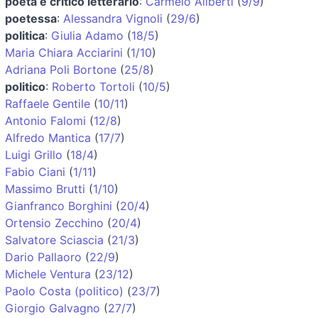
poeta e critico letterario
:
Carmelo Aliberti
(
9/9
)
poetessa
:
Alessandra Vignoli
(
29/6
)
politica
:
Giulia Adamo
(
18/5
)
Maria Chiara Acciarini
(
1/10
)
Adriana Poli Bortone
(
25/8
)
politico
:
Roberto Tortoli
(
10/5
)
Raffaele Gentile
(
10/11
)
Antonio Falomi
(
12/8
)
Alfredo Mantica
(
17/7
)
Luigi Grillo
(
18/4
)
Fabio Ciani
(
1/11
)
Massimo Brutti
(
1/10
)
Gianfranco Borghini
(
20/4
)
Ortensio Zecchino
(
20/4
)
Salvatore Sciascia
(
21/3
)
Dario Pallaoro
(
22/9
)
Michele Ventura
(
23/12
)
Paolo Costa (politico)
(
23/7
)
Giorgio Galvagno
(
27/7
)