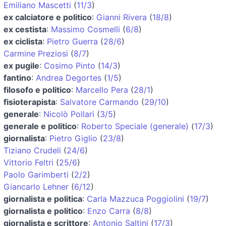
Emiliano Mascetti
(
11/3
)
ex calciatore e politico
:
Gianni Rivera
(
18/8
)
ex cestista
:
Massimo Cosmelli
(
6/8
)
ex ciclista
:
Pietro Guerra
(
28/6
)
Carmine Preziosi
(
8/7
)
ex pugile
:
Cosimo Pinto
(
14/3
)
fantino
:
Andrea Degortes
(
1/5
)
filosofo e politico
:
Marcello Pera
(
28/1
)
fisioterapista
:
Salvatore Carmando
(
29/10
)
generale
:
Nicolò Pollari
(
3/5
)
generale e politico
:
Roberto Speciale (generale)
(
17/3
)
giornalista
:
Pietro Giglio
(
23/8
)
Tiziano Crudeli
(
24/6
)
Vittorio Feltri
(
25/6
)
Paolo Garimberti
(
2/2
)
Giancarlo Lehner
(
6/12
)
giornalista e politica
:
Carla Mazzuca Poggiolini
(
19/7
)
giornalista e politico
:
Enzo Carra
(
8/8
)
giornalista e scrittore
:
Antonio Saltini
(
17/3
)