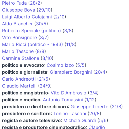
Pietro Fuda
(
28/2
)
Giuseppe Bova
(
29/10
)
Luigi Alberto Colajanni
(
2/10
)
Aldo Brancher
(
30/5
)
Roberto Speciale (politico)
(
3/8
)
Vito Bonsignore
(
3/7
)
Mario Ricci (politico - 1943)
(
11/8
)
Mario Tassone
(
8/8
)
Carmine Stallone
(
8/10
)
politico e avvocato
:
Cosimo Izzo
(
5/5
)
politico e giornalista
:
Giampiero Borghini
(
20/4
)
Carlo Andreotti
(
21/5
)
Claudio Martelli
(
24/9
)
politico e magistrato
:
Vito D'Ambrosio
(
3/4
)
politico e medico
:
Antonio Tomassini
(
1/12
)
presbitero e direttore di coro
:
Giuseppe Liberto
(
21/8
)
presbitero e scrittore
:
Tonino Lasconi
(
20/8
)
regista e autore televisivo
:
Michele Guardì
(
5/6
)
regista e produttore cinematografico
:
Claudio