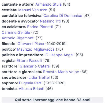
cantante e attore
:
Armando Stula
(84)
cestista
:
Manuel Vanuzzo
(51)
conduttrice televisiva
:
Carolina Di Domenico
(47)
docente e avvocato
:
Natalino Irti
(90)
ex calciatore
:
Enrico Pionetti
(71)
Carmine Gentile
(72)
Antonio Rigamonti
(77)
filosofo
:
Giovanni Piana
(1940-2019)
politico
:
Maurizio Migliavacca
(75)
politico e imprenditore
:
Giuseppe Angeli
(95)
regista
:
Ettore Pasculli
(76)
scrittore
:
Giancarlo Catarsi
(59)
scrittore e giornalista
:
Ernesto Maria Volpe
(66)
snowboarder
:
Lidia Trettel
(53)
soprano
:
Eugenia Ratti
(1933-2020)
tennista
:
Alberta Brianti
(46)
Qui sotto i personaggi che hanno 83 anni