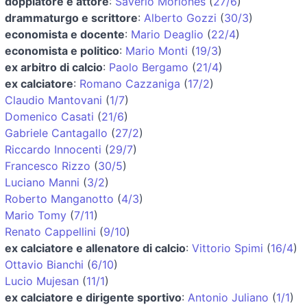
doppiatore e attore
:
Saverio Moriones
(
27/6
)
drammaturgo e scrittore
:
Alberto Gozzi
(
30/3
)
economista e docente
:
Mario Deaglio
(
22/4
)
economista e politico
:
Mario Monti
(
19/3
)
ex arbitro di calcio
:
Paolo Bergamo
(
21/4
)
ex calciatore
:
Romano Cazzaniga
(
17/2
)
Claudio Mantovani
(
1/7
)
Domenico Casati
(
21/6
)
Gabriele Cantagallo
(
27/2
)
Riccardo Innocenti
(
29/7
)
Francesco Rizzo
(
30/5
)
Luciano Manni
(
3/2
)
Roberto Manganotto
(
4/3
)
Mario Tomy
(
7/11
)
Renato Cappellini
(
9/10
)
ex calciatore e allenatore di calcio
:
Vittorio Spimi
(
16/4
)
Ottavio Bianchi
(
6/10
)
Lucio Mujesan
(
11/1
)
ex calciatore e dirigente sportivo
:
Antonio Juliano
(
1/1
)