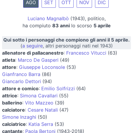
AGO
SET
OTT
NOV
DIC
Luciano Magnalbò
(1943), politico,
ha compiuto
83 anni
lo scorso
5 aprile
Qui sotto i personaggi che compiono gli anni il 5 aprile.
(
a seguire
, altri personaggi nati nel 1943)
allenatore di pallacanestro
:
Francesco Vitucci
(63)
atleta
:
Marco De Gasperi
(49)
attore
:
Giuseppe Loconsole
(53)
Gianfranco Barra
(86)
Giancarlo Dettori
(94)
attore e comico
:
Emilio Solfrizzi
(64)
attrice
:
Simona Cavallari
(55)
ballerino
:
Vito Mazzeo
(39)
calciatore
:
Cesare Natali
(47)
Simone Inzaghi
(50)
calciatrice
:
Katia Serra
(53)
cantante
:
Paola Bertoni
(1943-2018)