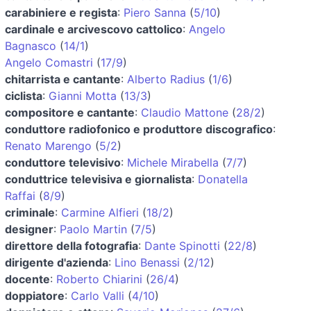
carabiniere e regista
:
Piero Sanna
(
5/10
)
cardinale e arcivescovo cattolico
:
Angelo
Bagnasco
(
14/1
)
Angelo Comastri
(
17/9
)
chitarrista e cantante
:
Alberto Radius
(
1/6
)
ciclista
:
Gianni Motta
(
13/3
)
compositore e cantante
:
Claudio Mattone
(
28/2
)
conduttore radiofonico e produttore discografico
:
Renato Marengo
(
5/2
)
conduttore televisivo
:
Michele Mirabella
(
7/7
)
conduttrice televisiva e giornalista
:
Donatella
Raffai
(
8/9
)
criminale
:
Carmine Alfieri
(
18/2
)
designer
:
Paolo Martin
(
7/5
)
direttore della fotografia
:
Dante Spinotti
(
22/8
)
dirigente d'azienda
:
Lino Benassi
(
2/12
)
docente
:
Roberto Chiarini
(
26/4
)
doppiatore
:
Carlo Valli
(
4/10
)