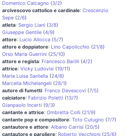
Domenico Calcagno
(
3/2
)
arcivescovo cattolico e cardinale
:
Crescenzio
Sepe
(
2/6
)
atleta
:
Sergio Liani
(
3/8
)
Giuseppe Gentile
(
4/9
)
attore
:
Lucio Allocca
(
5/7
)
attore e doppiatore
:
Lino Capolicchio
(
21/8
)
Orso Maria Guerrini
(
25/10
)
attore e regista
:
Francesco Barilli
(
4/2
)
attrice
:
Vicky Ludovisi
(
19/11
)
Maria Luisa Santella
(
24/8
)
Marcella Michelangeli
(
28/1
)
autore di fumetti
:
Franco Devescovi
(
7/5
)
calciatore
:
Fabrizio Poletti
(
13/7
)
Gianpaolo Incerti
(
9/3
)
cantante e attrice
:
Ombretta Colli
(
21/9
)
cantante pop e compositore
:
Toto Cutugno
(
7/7
)
cantautore e attore
:
Albano Carrisi
(
20/5
)
cantautore e paroliere
:
Roberto Vecchioni
(
25/6
)