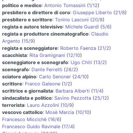
politico e medico
:
Antonio Tomassini
(
1/12
)
presbitero e direttore di coro
:
Giuseppe Liberto
(
21/8
)
presbitero e scrittore
:
Tonino Lasconi
(
20/8
)
regista e autore televisivo
:
Michele Guardì
(
5/6
)
regista e produttore cinematografico
:
Claudio
Argento
(
15/9
)
regista e sceneggiatore
:
Roberto Faenza
(
21/2
)
scacchista
:
Rita Gramignani
(
12/10
)
sceneggiatore e scenografo
:
Ugo Chiti
(
13/2
)
scenografo
:
Dante Ferretti
(
26/2
)
sciatore alpino
:
Carlo Senoner
(
24/10
)
scrittore
:
Franco Galeone
(
1/2
)
scrittrice e giornalista
:
Barbara Alberti
(
11/4
)
sindacalista e politico
:
Savino Pezzotta
(
25/12
)
terrorista
:
Lauro Azzolini
(
10/9
)
vescovo cattolico
:
Mosè Marcia
(
10/10
)
Francesco Miccichè
(
16/6
)
Francesco Guido Ravinale
(
17/4
)