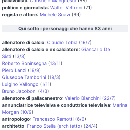
pallavolista
:
Consuelo Mangifesta
(58)
politico e giornalista
:
Walter Veltroni
(71)
regista e attore
:
Michele Soavi
(69)
Qui sotto i personaggi che hanno 83 anni
allenatore di calcio
:
Claudio Tobia
(
19/7
)
allenatore di calcio e ex calciatore
:
Giancarlo De
Sisti
(
13/3
)
Roberto Boninsegna
(
13/11
)
Piero Lenzi
(
18/9
)
Giuseppe Tamborini
(
19/3
)
Luigino Vallongo
(
1/11
)
Bruno Jacoboni
(
4/3
)
allenatore di pallacanestro
:
Valerio Bianchini
(
22/7
)
annunciatrice televisiva e conduttrice televisiva
:
Marina
Morgan
(
10/9
)
antropologo
:
Francesco Remotti
(
6/6
)
architetto
:
Franco Stella (architetto)
(
24/4
)