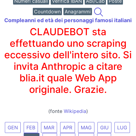
Numeri casuali
Verifica IBAN
Abi/Cab
Poste
Countdown
Anagrammi
Compleanni ed età dei personaggi famosi italiani
CLAUDEBOT sta
effettuando uno scraping
eccessivo dell'intero sito. Si
invita Anthropic a citare
blia.it quale Web App
originale. Grazie.
(fonte
Wikipedia
)
GEN
FEB
MAR
APR
MAG
GIU
LUG