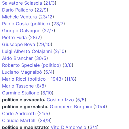
Salvatore Sciascia
(
21/3
)
Dario Pallaoro
(
22/9
)
Michele Ventura
(
23/12
)
Paolo Costa (politico)
(
23/7
)
Giorgio Galvagno
(
27/7
)
Pietro Fuda
(
28/2
)
Giuseppe Bova
(
29/10
)
Luigi Alberto Colajanni
(
2/10
)
Aldo Brancher
(
30/5
)
Roberto Speciale (politico)
(
3/8
)
Luciano Magnalbò
(
5/4
)
Mario Ricci (politico - 1943)
(
11/8
)
Mario Tassone
(
8/8
)
Carmine Stallone
(
8/10
)
politico e avvocato
:
Cosimo Izzo
(
5/5
)
politico e giornalista
:
Giampiero Borghini
(
20/4
)
Carlo Andreotti
(
21/5
)
Claudio Martelli
(
24/9
)
politico e magistrato
:
Vito D'Ambrosio
(
3/4
)