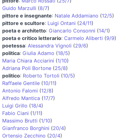
pittore
:
Marco Rossati
(
25/7
)
Guido Marzulli
(
8/7
)
pittore e insegnante
:
Natale Addamiano
(
12/5
)
pittore e scultore
:
Luigi Ontani
(
24/11
)
poeta e architetto
:
Giancarlo Consonni
(
14/1
)
poeta e critico letterario
:
Carmelo Aliberti
(
9/9
)
poetessa
:
Alessandra Vignoli
(
29/6
)
politica
:
Giulia Adamo
(
18/5
)
Maria Chiara Acciarini
(
1/10
)
Adriana Poli Bortone
(
25/8
)
politico
:
Roberto Tortoli
(
10/5
)
Raffaele Gentile
(
10/11
)
Antonio Falomi
(
12/8
)
Alfredo Mantica
(
17/7
)
Luigi Grillo
(
18/4
)
Fabio Ciani
(
1/11
)
Massimo Brutti
(
1/10
)
Gianfranco Borghini
(
20/4
)
Ortensio Zecchino
(
20/4
)