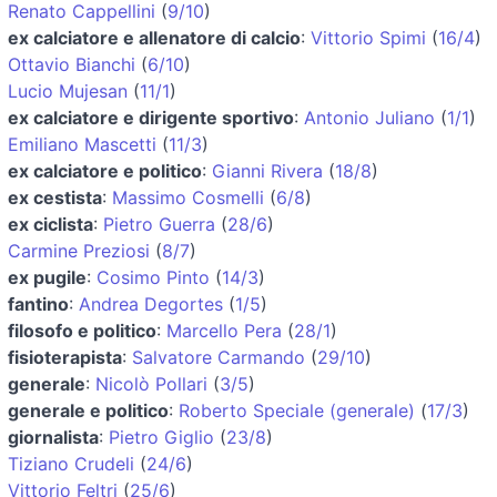
Renato Cappellini
(
9/10
)
ex calciatore e allenatore di calcio
:
Vittorio Spimi
(
16/4
)
Ottavio Bianchi
(
6/10
)
Lucio Mujesan
(
11/1
)
ex calciatore e dirigente sportivo
:
Antonio Juliano
(
1/1
)
Emiliano Mascetti
(
11/3
)
ex calciatore e politico
:
Gianni Rivera
(
18/8
)
ex cestista
:
Massimo Cosmelli
(
6/8
)
ex ciclista
:
Pietro Guerra
(
28/6
)
Carmine Preziosi
(
8/7
)
ex pugile
:
Cosimo Pinto
(
14/3
)
fantino
:
Andrea Degortes
(
1/5
)
filosofo e politico
:
Marcello Pera
(
28/1
)
fisioterapista
:
Salvatore Carmando
(
29/10
)
generale
:
Nicolò Pollari
(
3/5
)
generale e politico
:
Roberto Speciale (generale)
(
17/3
)
giornalista
:
Pietro Giglio
(
23/8
)
Tiziano Crudeli
(
24/6
)
Vittorio Feltri
(
25/6
)