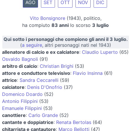
AGO
SET
OTT
NOV
DIC
Vito Bonsignore
(1943), politico,
ha compiuto
83 anni
lo scorso
3 luglio
Qui sotto i personaggi che compiono gli anni il 3 luglio.
(
a seguire
, altri personaggi nati nel 1943)
allenatore di calcio e ex calciatore
:
Claudio Luperto
(65)
Osvaldo Bagnoli
(91)
arbitro di calcio
:
Christian Brighi
(53)
attore e conduttore televisivo
:
Flavio Insinna
(61)
attrice
:
Sandra Ceccarelli
(59)
calciatore
:
Denis D'Onofrio
(37)
Domenico Doardo
(52)
Antonio Filippini
(53)
Emanuele Filippini
(53)
canottiere
:
Carlo Grande
(52)
cantante e doppiatrice
:
Renata Bertolas
(64)
chitarrista e cantautore
:
Marco Bellotti
(47)