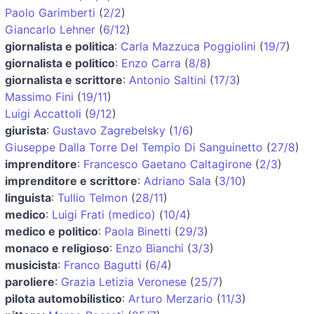
Paolo Garimberti
(
2/2
)
Giancarlo Lehner
(
6/12
)
giornalista e politica
:
Carla Mazzuca Poggiolini
(
19/7
)
giornalista e politico
:
Enzo Carra
(
8/8
)
giornalista e scrittore
:
Antonio Saltini
(
17/3
)
Massimo Fini
(
19/11
)
Luigi Accattoli
(
9/12
)
giurista
:
Gustavo Zagrebelsky
(
1/6
)
Giuseppe Dalla Torre Del Tempio Di Sanguinetto
(
27/8
)
imprenditore
:
Francesco Gaetano Caltagirone
(
2/3
)
imprenditore e scrittore
:
Adriano Sala
(
3/10
)
linguista
:
Tullio Telmon
(
28/11
)
medico
:
Luigi Frati (medico)
(
10/4
)
medico e politico
:
Paola Binetti
(
29/3
)
monaco e religioso
:
Enzo Bianchi
(
3/3
)
musicista
:
Franco Bagutti
(
6/4
)
paroliere
:
Grazia Letizia Veronese
(
25/7
)
pilota automobilistico
:
Arturo Merzario
(
11/3
)