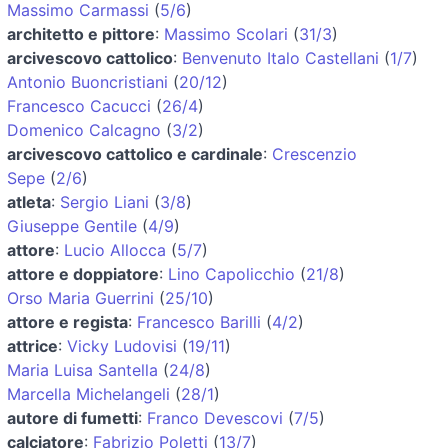
Massimo Carmassi
(
5/6
)
architetto e pittore
:
Massimo Scolari
(
31/3
)
arcivescovo cattolico
:
Benvenuto Italo Castellani
(
1/7
)
Antonio Buoncristiani
(
20/12
)
Francesco Cacucci
(
26/4
)
Domenico Calcagno
(
3/2
)
arcivescovo cattolico e cardinale
:
Crescenzio
Sepe
(
2/6
)
atleta
:
Sergio Liani
(
3/8
)
Giuseppe Gentile
(
4/9
)
attore
:
Lucio Allocca
(
5/7
)
attore e doppiatore
:
Lino Capolicchio
(
21/8
)
Orso Maria Guerrini
(
25/10
)
attore e regista
:
Francesco Barilli
(
4/2
)
attrice
:
Vicky Ludovisi
(
19/11
)
Maria Luisa Santella
(
24/8
)
Marcella Michelangeli
(
28/1
)
autore di fumetti
:
Franco Devescovi
(
7/5
)
calciatore
:
Fabrizio Poletti
(
13/7
)