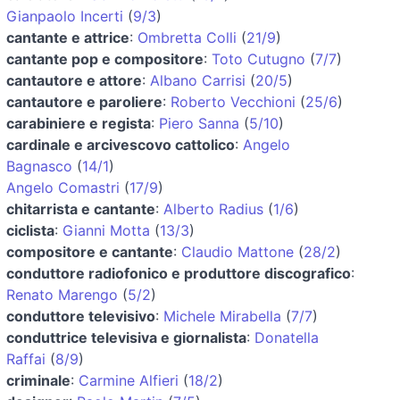
Gianpaolo Incerti
(
9/3
)
cantante e attrice
:
Ombretta Colli
(
21/9
)
cantante pop e compositore
:
Toto Cutugno
(
7/7
)
cantautore e attore
:
Albano Carrisi
(
20/5
)
cantautore e paroliere
:
Roberto Vecchioni
(
25/6
)
carabiniere e regista
:
Piero Sanna
(
5/10
)
cardinale e arcivescovo cattolico
:
Angelo
Bagnasco
(
14/1
)
Angelo Comastri
(
17/9
)
chitarrista e cantante
:
Alberto Radius
(
1/6
)
ciclista
:
Gianni Motta
(
13/3
)
compositore e cantante
:
Claudio Mattone
(
28/2
)
conduttore radiofonico e produttore discografico
:
Renato Marengo
(
5/2
)
conduttore televisivo
:
Michele Mirabella
(
7/7
)
conduttrice televisiva e giornalista
:
Donatella
Raffai
(
8/9
)
criminale
:
Carmine Alfieri
(
18/2
)