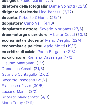
designer
:
Paolo Martin
(
7/5
)
direttore della fotografia
:
Dante Spinotti
(
22/8
)
dirigente d'azienda
:
Lino Benassi
(
2/12
)
docente
:
Roberto Chiarini
(
26/4
)
doppiatore
:
Carlo Valli
(
4/10
)
doppiatore e attore
:
Saverio Moriones
(
27/6
)
drammaturgo e scrittore
:
Alberto Gozzi
(
30/3
)
economista e docente
:
Mario Deaglio
(
22/4
)
economista e politico
:
Mario Monti
(
19/3
)
ex arbitro di calcio
:
Paolo Bergamo
(
21/4
)
ex calciatore
:
Romano Cazzaniga
(
17/2
)
Claudio Mantovani
(
1/7
)
Domenico Casati
(
21/6
)
Gabriele Cantagallo
(
27/2
)
Riccardo Innocenti
(
29/7
)
Francesco Rizzo
(
30/5
)
Luciano Manni
(
3/2
)
Roberto Manganotto
(
4/3
)
Mario Tomy
(
7/11
)