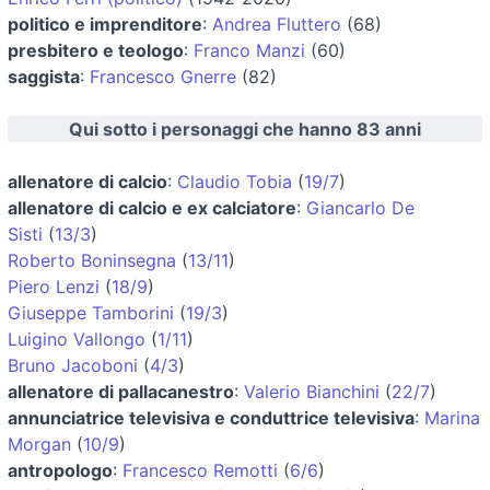
politico e imprenditore
:
Andrea Fluttero
(68)
presbitero e teologo
:
Franco Manzi
(60)
saggista
:
Francesco Gnerre
(82)
Qui sotto i personaggi che hanno 83 anni
allenatore di calcio
:
Claudio Tobia
(
19/7
)
allenatore di calcio e ex calciatore
:
Giancarlo De
Sisti
(
13/3
)
Roberto Boninsegna
(
13/11
)
Piero Lenzi
(
18/9
)
Giuseppe Tamborini
(
19/3
)
Luigino Vallongo
(
1/11
)
Bruno Jacoboni
(
4/3
)
allenatore di pallacanestro
:
Valerio Bianchini
(
22/7
)
annunciatrice televisiva e conduttrice televisiva
:
Marina
Morgan
(
10/9
)
antropologo
:
Francesco Remotti
(
6/6
)