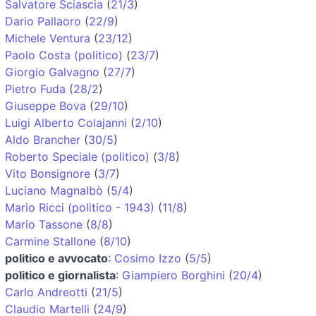
Salvatore Sciascia
(
21/3
)
Dario Pallaoro
(
22/9
)
Michele Ventura
(
23/12
)
Paolo Costa (politico)
(
23/7
)
Giorgio Galvagno
(
27/7
)
Pietro Fuda
(
28/2
)
Giuseppe Bova
(
29/10
)
Luigi Alberto Colajanni
(
2/10
)
Aldo Brancher
(
30/5
)
Roberto Speciale (politico)
(
3/8
)
Vito Bonsignore
(
3/7
)
Luciano Magnalbò
(
5/4
)
Mario Ricci (politico - 1943)
(
11/8
)
Mario Tassone
(
8/8
)
Carmine Stallone
(
8/10
)
politico e avvocato
:
Cosimo Izzo
(
5/5
)
politico e giornalista
:
Giampiero Borghini
(
20/4
)
Carlo Andreotti
(
21/5
)
Claudio Martelli
(
24/9
)