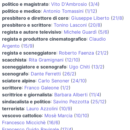
politico e magistrato
:
Vito D'Ambrosio
(
3/4
)
politico e medico
:
Antonio Tomassini
(
1/12
)
presbitero e direttore di coro
:
Giuseppe Liberto
(
21/8
)
presbitero e scrittore
:
Tonino Lasconi
(
20/8
)
regista e autore televisivo
:
Michele Guardì
(
5/6
)
regista e produttore cinematografico
:
Claudio
Argento
(
15/9
)
regista e sceneggiatore
:
Roberto Faenza
(
21/2
)
scacchista
:
Rita Gramignani
(
12/10
)
sceneggiatore e scenografo
:
Ugo Chiti
(
13/2
)
scenografo
:
Dante Ferretti
(
26/2
)
sciatore alpino
:
Carlo Senoner
(
24/10
)
scrittore
:
Franco Galeone
(
1/2
)
scrittrice e giornalista
:
Barbara Alberti
(
11/4
)
sindacalista e politico
:
Savino Pezzotta
(
25/12
)
terrorista
:
Lauro Azzolini
(
10/9
)
vescovo cattolico
:
Mosè Marcia
(
10/10
)
Francesco Miccichè
(
16/6
)
Francesco Guido Ravinale
(
17/4
)