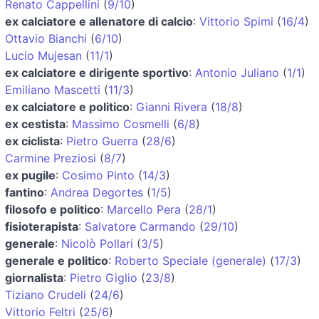
Renato Cappellini
(
9/10
)
ex calciatore e allenatore di calcio
:
Vittorio Spimi
(
16/4
)
Ottavio Bianchi
(
6/10
)
Lucio Mujesan
(
11/1
)
ex calciatore e dirigente sportivo
:
Antonio Juliano
(
1/1
)
Emiliano Mascetti
(
11/3
)
ex calciatore e politico
:
Gianni Rivera
(
18/8
)
ex cestista
:
Massimo Cosmelli
(
6/8
)
ex ciclista
:
Pietro Guerra
(
28/6
)
Carmine Preziosi
(
8/7
)
ex pugile
:
Cosimo Pinto
(
14/3
)
fantino
:
Andrea Degortes
(
1/5
)
filosofo e politico
:
Marcello Pera
(
28/1
)
fisioterapista
:
Salvatore Carmando
(
29/10
)
generale
:
Nicolò Pollari
(
3/5
)
generale e politico
:
Roberto Speciale (generale)
(
17/3
)
giornalista
:
Pietro Giglio
(
23/8
)
Tiziano Crudeli
(
24/6
)
Vittorio Feltri
(
25/6
)