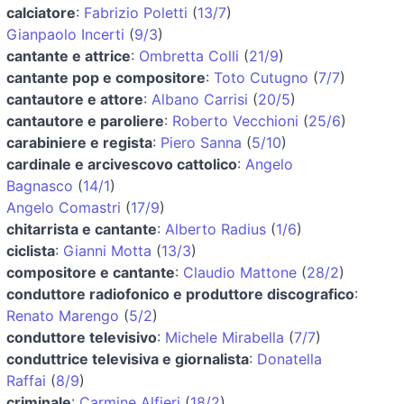
calciatore
:
Fabrizio Poletti
(
13/7
)
Gianpaolo Incerti
(
9/3
)
cantante e attrice
:
Ombretta Colli
(
21/9
)
cantante pop e compositore
:
Toto Cutugno
(
7/7
)
cantautore e attore
:
Albano Carrisi
(
20/5
)
cantautore e paroliere
:
Roberto Vecchioni
(
25/6
)
carabiniere e regista
:
Piero Sanna
(
5/10
)
cardinale e arcivescovo cattolico
:
Angelo
Bagnasco
(
14/1
)
Angelo Comastri
(
17/9
)
chitarrista e cantante
:
Alberto Radius
(
1/6
)
ciclista
:
Gianni Motta
(
13/3
)
compositore e cantante
:
Claudio Mattone
(
28/2
)
conduttore radiofonico e produttore discografico
:
Renato Marengo
(
5/2
)
conduttore televisivo
:
Michele Mirabella
(
7/7
)
conduttrice televisiva e giornalista
:
Donatella
Raffai
(
8/9
)
criminale
:
Carmine Alfieri
(
18/2
)