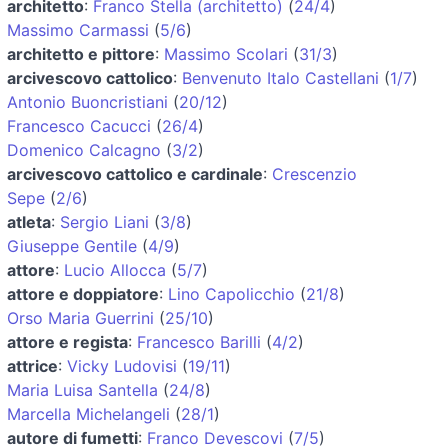
architetto
:
Franco Stella (architetto)
(
24/4
)
Massimo Carmassi
(
5/6
)
architetto e pittore
:
Massimo Scolari
(
31/3
)
arcivescovo cattolico
:
Benvenuto Italo Castellani
(
1/7
)
Antonio Buoncristiani
(
20/12
)
Francesco Cacucci
(
26/4
)
Domenico Calcagno
(
3/2
)
arcivescovo cattolico e cardinale
:
Crescenzio
Sepe
(
2/6
)
atleta
:
Sergio Liani
(
3/8
)
Giuseppe Gentile
(
4/9
)
attore
:
Lucio Allocca
(
5/7
)
attore e doppiatore
:
Lino Capolicchio
(
21/8
)
Orso Maria Guerrini
(
25/10
)
attore e regista
:
Francesco Barilli
(
4/2
)
attrice
:
Vicky Ludovisi
(
19/11
)
Maria Luisa Santella
(
24/8
)
Marcella Michelangeli
(
28/1
)
autore di fumetti
:
Franco Devescovi
(
7/5
)