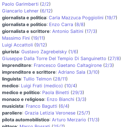
Paolo Garimberti
(
2/2
)
Giancarlo Lehner
(
6/12
)
giornalista e politica
:
Carla Mazzuca Poggiolini
(
19/7
)
giornalista e politico
:
Enzo Carra
(
8/8
)
giornalista e scrittore
:
Antonio Saltini
(
17/3
)
Massimo Fini
(
19/11
)
Luigi Accattoli
(
9/12
)
giurista
:
Gustavo Zagrebelsky
(
1/6
)
Giuseppe Dalla Torre Del Tempio Di Sanguinetto
(
27/8
)
imprenditore
:
Francesco Gaetano Caltagirone
(
2/3
)
imprenditore e scrittore
:
Adriano Sala
(
3/10
)
linguista
:
Tullio Telmon
(
28/11
)
medico
:
Luigi Frati (medico)
(
10/4
)
medico e politico
:
Paola Binetti
(
29/3
)
monaco e religioso
:
Enzo Bianchi
(
3/3
)
musicista
:
Franco Bagutti
(
6/4
)
paroliere
:
Grazia Letizia Veronese
(
25/7
)
pilota automobilistico
:
Arturo Merzario
(
11/3
)
pittore
:
Marco Rossati
(
25/7
)