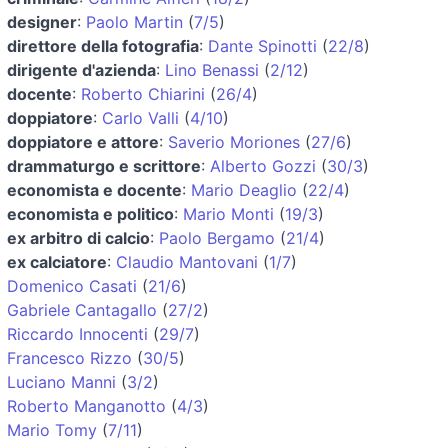
designer
:
Paolo Martin
(
7/5
)
direttore della fotografia
:
Dante Spinotti
(
22/8
)
dirigente d'azienda
:
Lino Benassi
(
2/12
)
docente
:
Roberto Chiarini
(
26/4
)
doppiatore
:
Carlo Valli
(
4/10
)
doppiatore e attore
:
Saverio Moriones
(
27/6
)
drammaturgo e scrittore
:
Alberto Gozzi
(
30/3
)
economista e docente
:
Mario Deaglio
(
22/4
)
economista e politico
:
Mario Monti
(
19/3
)
ex arbitro di calcio
:
Paolo Bergamo
(
21/4
)
ex calciatore
:
Claudio Mantovani
(
1/7
)
Domenico Casati
(
21/6
)
Gabriele Cantagallo
(
27/2
)
Riccardo Innocenti
(
29/7
)
Francesco Rizzo
(
30/5
)
Luciano Manni
(
3/2
)
Roberto Manganotto
(
4/3
)
Mario Tomy
(
7/11
)