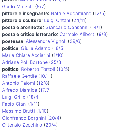
Guido Marzulli
(
8/7
)
pittore e insegnante
:
Natale Addamiano
(
12/5
)
pittore e scultore
:
Luigi Ontani
(
24/11
)
poeta e architetto
:
Giancarlo Consonni
(
14/1
)
poeta e critico letterario
:
Carmelo Aliberti
(
9/9
)
poetessa
:
Alessandra Vignoli
(
29/6
)
politica
:
Giulia Adamo
(
18/5
)
Maria Chiara Acciarini
(
1/10
)
Adriana Poli Bortone
(
25/8
)
politico
:
Roberto Tortoli
(
10/5
)
Raffaele Gentile
(
10/11
)
Antonio Falomi
(
12/8
)
Alfredo Mantica
(
17/7
)
Luigi Grillo
(
18/4
)
Fabio Ciani
(
1/11
)
Massimo Brutti
(
1/10
)
Gianfranco Borghini
(
20/4
)
Ortensio Zecchino
(
20/4
)