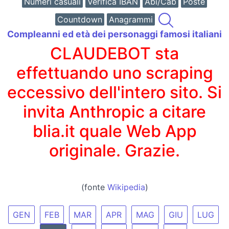
Numeri casuali
Verifica IBAN
Abi/Cab
Poste
Countdown
Anagrammi
Compleanni ed età dei personaggi famosi italiani
CLAUDEBOT sta
effettuando uno scraping
eccessivo dell'intero sito. Si
invita Anthropic a citare
blia.it quale Web App
originale. Grazie.
(fonte
Wikipedia
)
GEN
FEB
MAR
APR
MAG
GIU
LUG