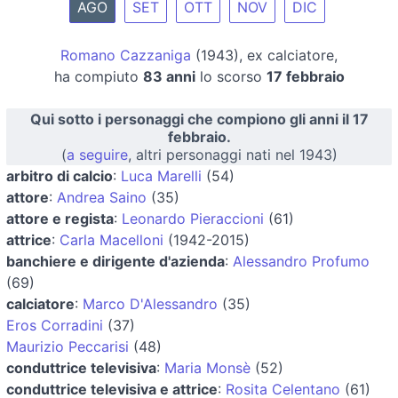
AGO
SET
OTT
NOV
DIC
Romano Cazzaniga
(1943), ex calciatore,
ha compiuto
83 anni
lo scorso
17 febbraio
Qui sotto i personaggi che compiono gli anni il 17
febbraio.
(
a seguire
, altri personaggi nati nel 1943)
arbitro di calcio
:
Luca Marelli
(54)
attore
:
Andrea Saino
(35)
attore e regista
:
Leonardo Pieraccioni
(61)
attrice
:
Carla Macelloni
(1942-2015)
banchiere e dirigente d'azienda
:
Alessandro Profumo
(69)
calciatore
:
Marco D'Alessandro
(35)
Eros Corradini
(37)
Maurizio Peccarisi
(48)
conduttrice televisiva
:
Maria Monsè
(52)
conduttrice televisiva e attrice
:
Rosita Celentano
(61)