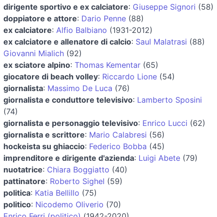
dirigente sportivo e ex calciatore
:
Giuseppe Signori
(58)
doppiatore e attore
:
Dario Penne
(88)
ex calciatore
:
Alfio Balbiano
(1931-2012)
ex calciatore e allenatore di calcio
:
Saul Malatrasi
(88)
Giovanni Mialich
(92)
ex sciatore alpino
:
Thomas Kementar
(65)
giocatore di beach volley
:
Riccardo Lione
(54)
giornalista
:
Massimo De Luca
(76)
giornalista e conduttore televisivo
:
Lamberto Sposini
(74)
giornalista e personaggio televisivo
:
Enrico Lucci
(62)
giornalista e scrittore
:
Mario Calabresi
(56)
hockeista su ghiaccio
:
Federico Bobba
(45)
imprenditore e dirigente d'azienda
:
Luigi Abete
(79)
nuotatrice
:
Chiara Boggiatto
(40)
pattinatore
:
Roberto Sighel
(59)
politica
:
Katia Bellillo
(75)
politico
:
Nicodemo Oliverio
(70)
Enrico Ferri (politico)
(1942-2020)