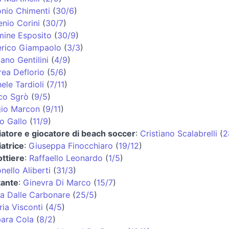
nio Chimenti
(
30/6
)
nio Corini
(
30/7
)
ine Esposito
(
30/9
)
erico Giampaolo
(
3/3
)
iano Gentilini
(
4/9
)
ea Deflorio
(
5/6
)
ele Tardioli
(
7/11
)
co Sgrò
(
9/5
)
gio Marcon
(
9/11
)
o Gallo
(
11/9
)
iatore e giocatore di beach soccer
:
Cristiano Scalabrelli
(
2
iatrice
:
Giuseppa Finocchiaro
(
19/12
)
ttiere
:
Raffaello Leonardo
(
1/5
)
nello Aliberti
(
31/3
)
tante
:
Ginevra Di Marco
(
15/7
)
a Dalle Carbonare
(
25/5
)
ria Visconti
(
4/5
)
ara Cola
(
8/2
)