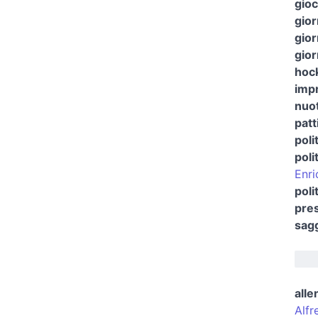
gioc
gior
gior
gior
hock
impr
nuot
patt
poli
poli
Enri
poli
pres
sagg
alle
Alfr