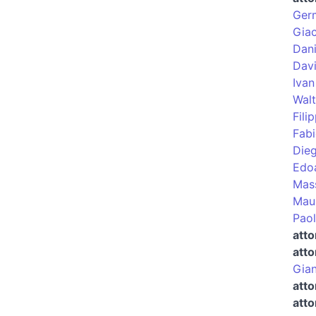
Germ
Giac
Dani
Dav
Ivan
Wal
Fili
Fabi
Die
Edo
Mas
Maur
Paol
atto
atto
Gian
att
atto