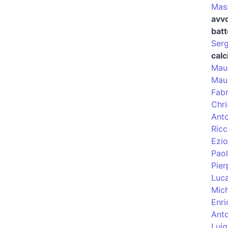
Mass
avv
batt
Serg
calc
Maur
Mau
Fabr
Chri
Ant
Ric
Ezio
Paol
Pier
Luc
Mic
Enri
Anto
Luig