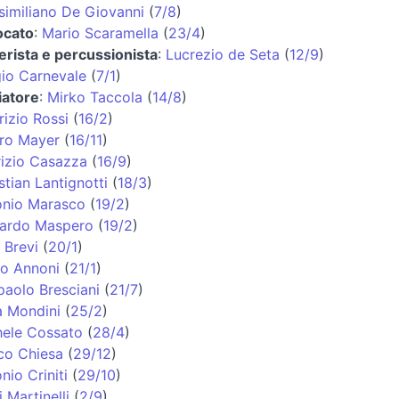
imiliano De Giovanni
(
7/8
)
ocato
:
Mario Scaramella
(
23/4
)
erista e percussionista
:
Lucrezio de Seta
(
12/9
)
io Carnevale
(
7/1
)
iatore
:
Mirko Taccola
(
14/8
)
izio Rossi
(
16/2
)
ro Mayer
(
16/11
)
izio Casazza
(
16/9
)
stian Lantignotti
(
18/3
)
onio Marasco
(
19/2
)
cardo Maspero
(
19/2
)
 Brevi
(
20/1
)
o Annoni
(
21/1
)
paolo Bresciani
(
21/7
)
a Mondini
(
25/2
)
hele Cossato
(
28/4
)
co Chiesa
(
29/12
)
nio Criniti
(
29/10
)
i Martinelli
(
2/9
)