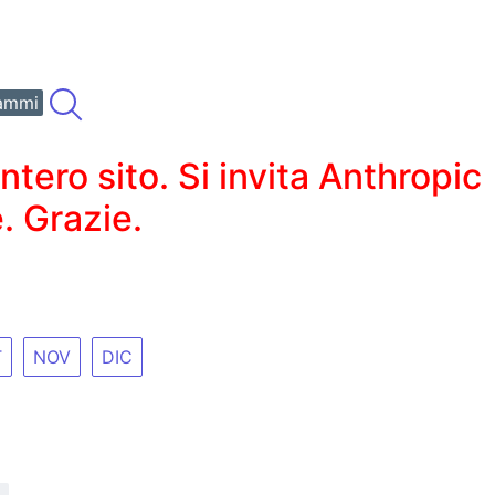
ammi
ero sito. Si invita Anthropic
. Grazie.
T
NOV
DIC