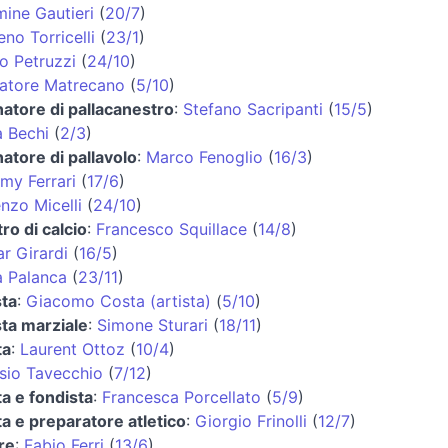
ine Gautieri
(
20/7
)
no Torricelli
(
23/1
)
o Petruzzi
(
24/10
)
atore Matrecano
(
5/10
)
natore di pallacanestro
:
Stefano Sacripanti
(
15/5
)
 Bechi
(
2/3
)
natore di pallavolo
:
Marco Fenoglio
(
16/3
)
my Ferrari
(
17/6
)
nzo Micelli
(
24/10
)
tro di calcio
:
Francesco Squillace
(
14/8
)
r Girardi
(
16/5
)
 Palanca
(
23/11
)
sta
:
Giacomo Costa (artista)
(
5/10
)
sta marziale
:
Simone Sturari
(
18/11
)
ta
:
Laurent Ottoz
(
10/4
)
sio Tavecchio
(
7/12
)
ta e fondista
:
Francesca Porcellato
(
5/9
)
ta e preparatore atletico
:
Giorgio Frinolli
(
12/7
)
re
:
Fabio Ferri
(
13/6
)