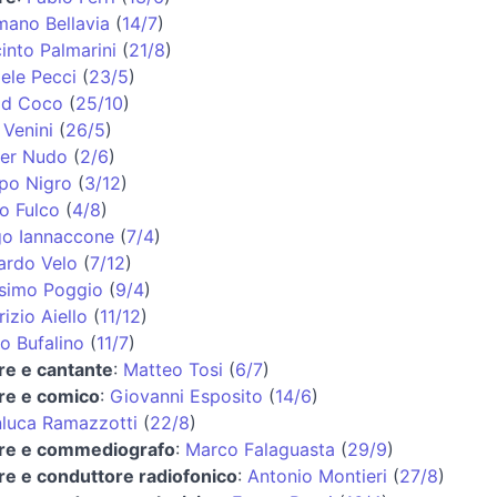
ano Bellavia
(
14/7
)
into Palmarini
(
21/8
)
ele Pecci
(
23/5
)
id Coco
(
25/10
)
 Venini
(
26/5
)
ter Nudo
(
2/6
)
ppo Nigro
(
3/12
)
o Fulco
(
4/8
)
go Iannaccone
(
7/4
)
ardo Velo
(
7/12
)
simo Poggio
(
9/4
)
izio Aiello
(
11/12
)
o Bufalino
(
11/7
)
re e cantante
:
Matteo Tosi
(
6/7
)
re e comico
:
Giovanni Esposito
(
14/6
)
luca Ramazzotti
(
22/8
)
ore e commediografo
:
Marco Falaguasta
(
29/9
)
re e conduttore radiofonico
:
Antonio Montieri
(
27/8
)