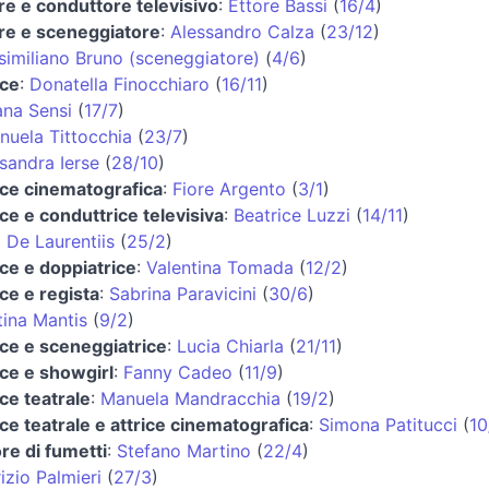
re e conduttore televisivo
:
Ettore Bassi
(
16/4
)
re e sceneggiatore
:
Alessandro Calza
(
23/12
)
imiliano Bruno (sceneggiatore)
(
4/6
)
ice
:
Donatella Finocchiaro
(
16/11
)
ana Sensi
(
17/7
)
uela Tittocchia
(
23/7
)
sandra Ierse
(
28/10
)
ice cinematografica
:
Fiore Argento
(
3/1
)
ice e conduttrice televisiva
:
Beatrice Luzzi
(
14/11
)
 De Laurentiis
(
25/2
)
ice e doppiatrice
:
Valentina Tomada
(
12/2
)
ice e regista
:
Sabrina Paravicini
(
30/6
)
tina Mantis
(
9/2
)
ice e sceneggiatrice
:
Lucia Chiarla
(
21/11
)
ice e showgirl
:
Fanny Cadeo
(
11/9
)
ice teatrale
:
Manuela Mandracchia
(
19/2
)
ice teatrale e attrice cinematografica
:
Simona Patitucci
(
10
re di fumetti
:
Stefano Martino
(
22/4
)
izio Palmieri
(
27/3
)