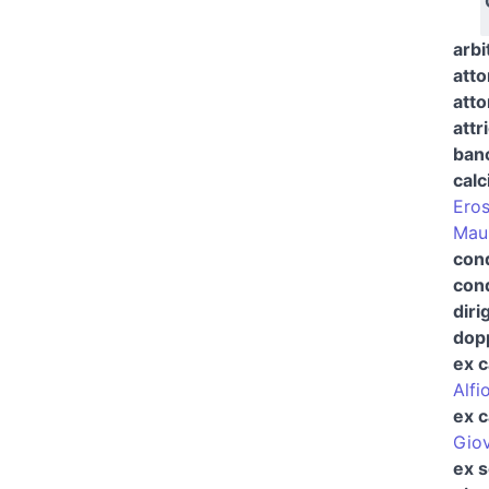
arbi
atto
atto
attr
banc
calc
Eros
Maur
cond
cond
diri
dopp
ex c
Alfi
ex c
Giov
ex s