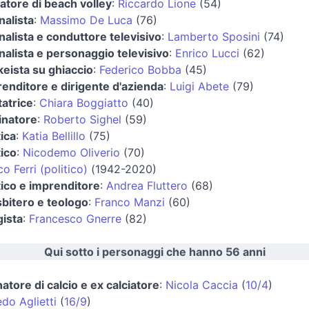
atore di beach volley
:
Riccardo Lione
(54)
nalista
:
Massimo De Luca
(76)
nalista e conduttore televisivo
:
Lamberto Sposini
(74)
nalista e personaggio televisivo
:
Enrico Lucci
(62)
eista su ghiaccio
:
Federico Bobba
(45)
enditore e dirigente d'azienda
:
Luigi Abete
(79)
atrice
:
Chiara Boggiatto
(40)
inatore
:
Roberto Sighel
(59)
tica
:
Katia Bellillo
(75)
tico
:
Nicodemo Oliverio
(70)
co Ferri (politico)
(1942-2020)
tico e imprenditore
:
Andrea Fluttero
(68)
bitero e teologo
:
Franco Manzi
(60)
ista
:
Francesco Gnerre
(82)
Qui sotto i personaggi che hanno 56 anni
natore di calcio e ex calciatore
:
Nicola Caccia
(
10/4
)
edo Aglietti
(
16/9
)