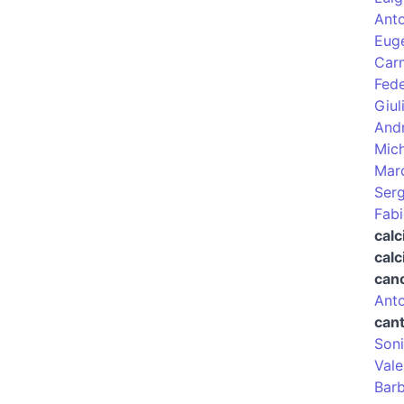
Anto
Euge
Carm
Fed
Giul
Andr
Mich
Mar
Ser
Fabi
calc
calc
cano
Anto
can
Soni
Vale
Barb