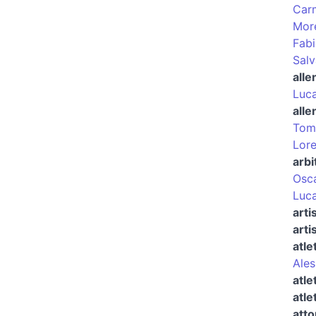
Carm
More
Fabi
Salv
alle
Luca
alle
Tom
Lore
arbi
Osca
Luca
arti
arti
atle
Ales
atle
atle
atto