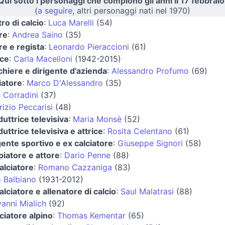
Qui sotto i personaggi che compiono gli anni il 17 febbraio
(
a seguire
, altri personaggi nati nel 1970)
tro di calcio
:
Luca Marelli
(54)
re
:
Andrea Saino
(35)
re e regista
:
Leonardo Pieraccioni
(61)
ice
:
Carla Macelloni
(1942-2015)
hiere e dirigente d'azienda
:
Alessandro Profumo
(69)
iatore
:
Marco D'Alessandro
(35)
 Corradini
(37)
izio Peccarisi
(48)
uttrice televisiva
:
Maria Monsè
(52)
uttrice televisiva e attrice
:
Rosita Celentano
(61)
gente sportivo e ex calciatore
:
Giuseppe Signori
(58)
iatore e attore
:
Dario Penne
(88)
alciatore
:
Romano Cazzaniga
(83)
o Balbiano
(1931-2012)
alciatore e allenatore di calcio
:
Saul Malatrasi
(88)
anni Mialich
(92)
ciatore alpino
:
Thomas Kementar
(65)