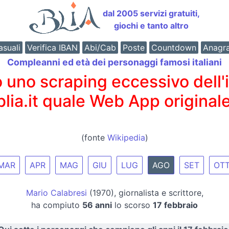
dal 2005 servizi gratuiti,
giochi e tanto altro
suali
Verifica IBAN
Abi/Cab
Poste
Countdown
Anagr
Compleanni ed età dei personaggi famosi italiani
o scraping eccessivo dell'int
 blia.it quale Web App originale
(fonte
Wikipedia
)
MAR
APR
MAG
GIU
LUG
AGO
SET
OT
Mario Calabresi
(1970), giornalista e scrittore,
ha compiuto
56 anni
lo scorso
17 febbraio