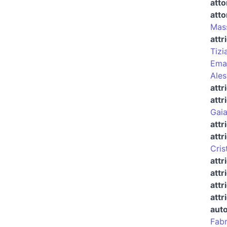
atto
atto
Mass
attr
Tizi
Eman
Ales
attr
attr
Gaia
attr
attr
Cris
attr
attr
attr
attr
auto
Fabr