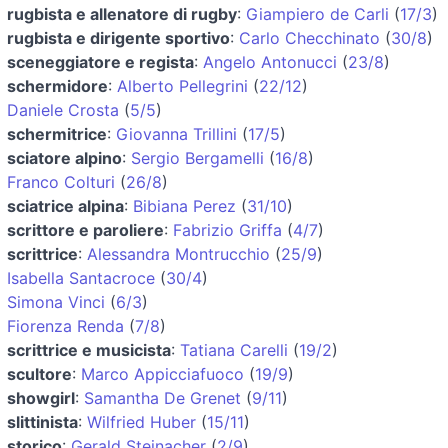
rugbista e allenatore di rugby
:
Giampiero de Carli
(
17/3
)
rugbista e dirigente sportivo
:
Carlo Checchinato
(
30/8
)
sceneggiatore e regista
:
Angelo Antonucci
(
23/8
)
schermidore
:
Alberto Pellegrini
(
22/12
)
Daniele Crosta
(
5/5
)
schermitrice
:
Giovanna Trillini
(
17/5
)
sciatore alpino
:
Sergio Bergamelli
(
16/8
)
Franco Colturi
(
26/8
)
sciatrice alpina
:
Bibiana Perez
(
31/10
)
scrittore e paroliere
:
Fabrizio Griffa
(
4/7
)
scrittrice
:
Alessandra Montrucchio
(
25/9
)
Isabella Santacroce
(
30/4
)
Simona Vinci
(
6/3
)
Fiorenza Renda
(
7/8
)
scrittrice e musicista
:
Tatiana Carelli
(
19/2
)
scultore
:
Marco Appicciafuoco
(
19/9
)
showgirl
:
Samantha De Grenet
(
9/11
)
slittinista
:
Wilfried Huber
(
15/11
)
storico
:
Gerald Steinacher
(
2/9
)