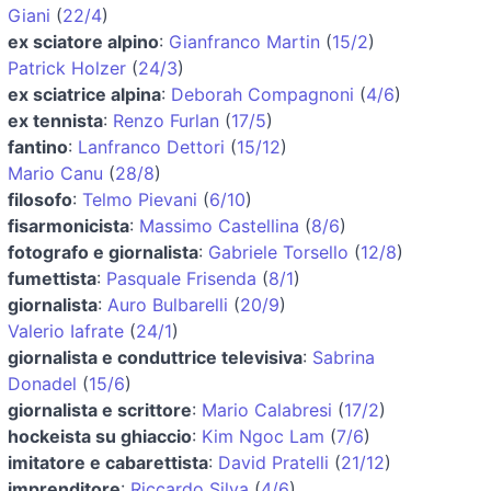
Giani
(
22/4
)
ex sciatore alpino
:
Gianfranco Martin
(
15/2
)
Patrick Holzer
(
24/3
)
ex sciatrice alpina
:
Deborah Compagnoni
(
4/6
)
ex tennista
:
Renzo Furlan
(
17/5
)
fantino
:
Lanfranco Dettori
(
15/12
)
Mario Canu
(
28/8
)
filosofo
:
Telmo Pievani
(
6/10
)
fisarmonicista
:
Massimo Castellina
(
8/6
)
fotografo e giornalista
:
Gabriele Torsello
(
12/8
)
fumettista
:
Pasquale Frisenda
(
8/1
)
giornalista
:
Auro Bulbarelli
(
20/9
)
Valerio Iafrate
(
24/1
)
giornalista e conduttrice televisiva
:
Sabrina
Donadel
(
15/6
)
giornalista e scrittore
:
Mario Calabresi
(
17/2
)
hockeista su ghiaccio
:
Kim Ngoc Lam
(
7/6
)
imitatore e cabarettista
:
David Pratelli
(
21/12
)
imprenditore
:
Riccardo Silva
(
4/6
)