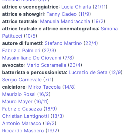
attrice e sceneggiatrice
:
Lucia Chiarla
(
21/11
)
attrice e showgirl
:
Fanny Cadeo
(
11/9
)
attrice teatrale
:
Manuela Mandracchia
(
19/2
)
attrice teatrale e attrice cinematografica
:
Simona
Patitucci
(
10/5
)
autore di fumetti
:
Stefano Martino
(
22/4
)
Fabrizio Palmieri
(
27/3
)
Massimiliano De Giovanni
(
7/8
)
avvocato
:
Mario Scaramella
(
23/4
)
batterista e percussionista
:
Lucrezio de Seta
(
12/9
)
Sergio Carnevale
(
7/1
)
calciatore
:
Mirko Taccola
(
14/8
)
Maurizio Rossi
(
16/2
)
Mauro Mayer
(
16/11
)
Fabrizio Casazza
(
16/9
)
Christian Lantignotti
(
18/3
)
Antonio Marasco
(
19/2
)
Riccardo Maspero
(
19/2
)