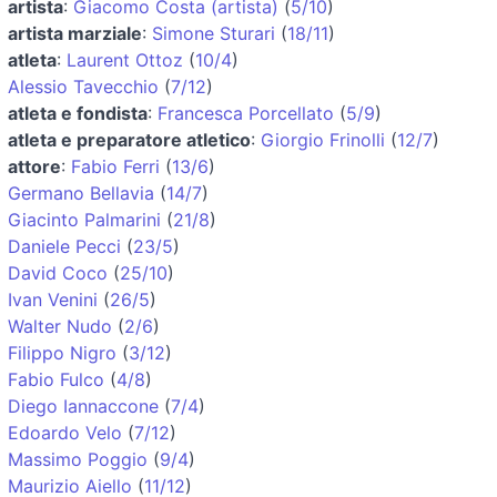
artista
:
Giacomo Costa (artista)
(
5/10
)
artista marziale
:
Simone Sturari
(
18/11
)
atleta
:
Laurent Ottoz
(
10/4
)
Alessio Tavecchio
(
7/12
)
atleta e fondista
:
Francesca Porcellato
(
5/9
)
atleta e preparatore atletico
:
Giorgio Frinolli
(
12/7
)
attore
:
Fabio Ferri
(
13/6
)
Germano Bellavia
(
14/7
)
Giacinto Palmarini
(
21/8
)
Daniele Pecci
(
23/5
)
David Coco
(
25/10
)
Ivan Venini
(
26/5
)
Walter Nudo
(
2/6
)
Filippo Nigro
(
3/12
)
Fabio Fulco
(
4/8
)
Diego Iannaccone
(
7/4
)
Edoardo Velo
(
7/12
)
Massimo Poggio
(
9/4
)
Maurizio Aiello
(
11/12
)