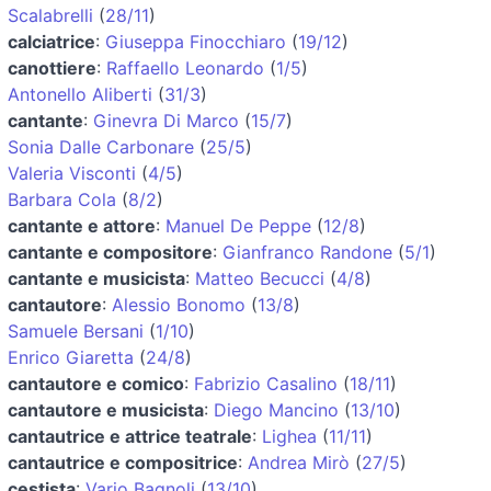
Scalabrelli
(
28/11
)
calciatrice
:
Giuseppa Finocchiaro
(
19/12
)
canottiere
:
Raffaello Leonardo
(
1/5
)
Antonello Aliberti
(
31/3
)
cantante
:
Ginevra Di Marco
(
15/7
)
Sonia Dalle Carbonare
(
25/5
)
Valeria Visconti
(
4/5
)
Barbara Cola
(
8/2
)
cantante e attore
:
Manuel De Peppe
(
12/8
)
cantante e compositore
:
Gianfranco Randone
(
5/1
)
cantante e musicista
:
Matteo Becucci
(
4/8
)
cantautore
:
Alessio Bonomo
(
13/8
)
Samuele Bersani
(
1/10
)
Enrico Giaretta
(
24/8
)
cantautore e comico
:
Fabrizio Casalino
(
18/11
)
cantautore e musicista
:
Diego Mancino
(
13/10
)
cantautrice e attrice teatrale
:
Lighea
(
11/11
)
cantautrice e compositrice
:
Andrea Mirò
(
27/5
)
cestista
:
Vario Bagnoli
(
13/10
)