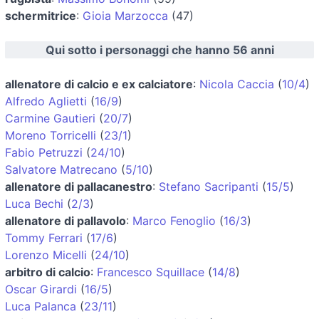
schermitrice
:
Gioia Marzocca
(47)
Qui sotto i personaggi che hanno 56 anni
allenatore di calcio e ex calciatore
:
Nicola Caccia
(
10/4
)
Alfredo Aglietti
(
16/9
)
Carmine Gautieri
(
20/7
)
Moreno Torricelli
(
23/1
)
Fabio Petruzzi
(
24/10
)
Salvatore Matrecano
(
5/10
)
allenatore di pallacanestro
:
Stefano Sacripanti
(
15/5
)
Luca Bechi
(
2/3
)
allenatore di pallavolo
:
Marco Fenoglio
(
16/3
)
Tommy Ferrari
(
17/6
)
Lorenzo Micelli
(
24/10
)
arbitro di calcio
:
Francesco Squillace
(
14/8
)
Oscar Girardi
(
16/5
)
Luca Palanca
(
23/11
)