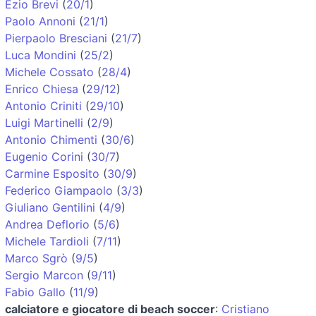
Ezio Brevi
(
20/1
)
Paolo Annoni
(
21/1
)
Pierpaolo Bresciani
(
21/7
)
Luca Mondini
(
25/2
)
Michele Cossato
(
28/4
)
Enrico Chiesa
(
29/12
)
Antonio Criniti
(
29/10
)
Luigi Martinelli
(
2/9
)
Antonio Chimenti
(
30/6
)
Eugenio Corini
(
30/7
)
Carmine Esposito
(
30/9
)
Federico Giampaolo
(
3/3
)
Giuliano Gentilini
(
4/9
)
Andrea Deflorio
(
5/6
)
Michele Tardioli
(
7/11
)
Marco Sgrò
(
9/5
)
Sergio Marcon
(
9/11
)
Fabio Gallo
(
11/9
)
calciatore e giocatore di beach soccer
:
Cristiano