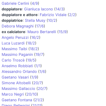
Gabriele Cerlini
(
4/9
)
doppiatore
:
Gianluca Iacono
(
14/3
)
doppiatore e attore
:
Fabrizio Vidale
(
2/2
)
doppiatrice
:
Stella Musy
(
10/2
)
Debora Magnaghi
(
17/6
)
ex calciatore
:
Mauro Bertarelli
(
15/9
)
Angelo Peruzzi
(
16/2
)
Luca Luzardi
(
18/2
)
Massimo Taibi
(
18/2
)
Massimo Paganin
(
19/7
)
Carlo Troscè
(
19/5
)
Anselmo Robbiati
(
1/1
)
Alessandro Orlando
(
1/6
)
Gaetano Vasari
(
1/9
)
Simone Altobelli
(
20/7
)
Massimo Gallaccio
(
20/7
)
Marco Negri
(
20/10
)
Gaetano Fontana
(
21/2
)
Diego Pellegrini
(
21/11
)