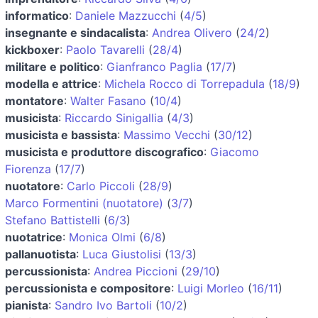
informatico
:
Daniele Mazzucchi
(
4/5
)
insegnante e sindacalista
:
Andrea Olivero
(
24/2
)
kickboxer
:
Paolo Tavarelli
(
28/4
)
militare e politico
:
Gianfranco Paglia
(
17/7
)
modella e attrice
:
Michela Rocco di Torrepadula
(
18/9
)
montatore
:
Walter Fasano
(
10/4
)
musicista
:
Riccardo Sinigallia
(
4/3
)
musicista e bassista
:
Massimo Vecchi
(
30/12
)
musicista e produttore discografico
:
Giacomo
Fiorenza
(
17/7
)
nuotatore
:
Carlo Piccoli
(
28/9
)
Marco Formentini (nuotatore)
(
3/7
)
Stefano Battistelli
(
6/3
)
nuotatrice
:
Monica Olmi
(
6/8
)
pallanuotista
:
Luca Giustolisi
(
13/3
)
percussionista
:
Andrea Piccioni
(
29/10
)
percussionista e compositore
:
Luigi Morleo
(
16/11
)
pianista
:
Sandro Ivo Bartoli
(
10/2
)