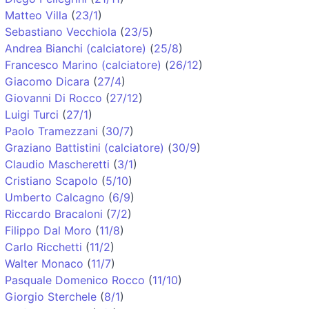
Matteo Villa
(
23/1
)
Sebastiano Vecchiola
(
23/5
)
Andrea Bianchi (calciatore)
(
25/8
)
Francesco Marino (calciatore)
(
26/12
)
Giacomo Dicara
(
27/4
)
Giovanni Di Rocco
(
27/12
)
Luigi Turci
(
27/1
)
Paolo Tramezzani
(
30/7
)
Graziano Battistini (calciatore)
(
30/9
)
Claudio Mascheretti
(
3/1
)
Cristiano Scapolo
(
5/10
)
Umberto Calcagno
(
6/9
)
Riccardo Bracaloni
(
7/2
)
Filippo Dal Moro
(
11/8
)
Carlo Ricchetti
(
11/2
)
Walter Monaco
(
11/7
)
Pasquale Domenico Rocco
(
11/10
)
Giorgio Sterchele
(
8/1
)