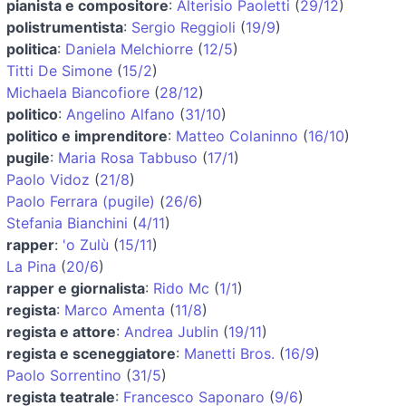
pianista e compositore
:
Alterisio Paoletti
(
29/12
)
polistrumentista
:
Sergio Reggioli
(
19/9
)
politica
:
Daniela Melchiorre
(
12/5
)
Titti De Simone
(
15/2
)
Michaela Biancofiore
(
28/12
)
politico
:
Angelino Alfano
(
31/10
)
politico e imprenditore
:
Matteo Colaninno
(
16/10
)
pugile
:
Maria Rosa Tabbuso
(
17/1
)
Paolo Vidoz
(
21/8
)
Paolo Ferrara (pugile)
(
26/6
)
Stefania Bianchini
(
4/11
)
rapper
:
'o Zulù
(
15/11
)
La Pina
(
20/6
)
rapper e giornalista
:
Rido Mc
(
1/1
)
regista
:
Marco Amenta
(
11/8
)
regista e attore
:
Andrea Jublin
(
19/11
)
regista e sceneggiatore
:
Manetti Bros.
(
16/9
)
Paolo Sorrentino
(
31/5
)
regista teatrale
:
Francesco Saponaro
(
9/6
)