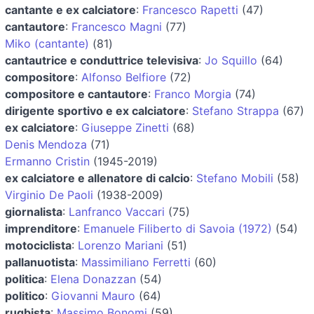
cantante e ex calciatore
:
Francesco Rapetti
(47)
cantautore
:
Francesco Magni
(77)
Miko (cantante)
(81)
cantautrice e conduttrice televisiva
:
Jo Squillo
(64)
compositore
:
Alfonso Belfiore
(72)
compositore e cantautore
:
Franco Morgia
(74)
dirigente sportivo e ex calciatore
:
Stefano Strappa
(67)
ex calciatore
:
Giuseppe Zinetti
(68)
Denis Mendoza
(71)
Ermanno Cristin
(1945-2019)
ex calciatore e allenatore di calcio
:
Stefano Mobili
(58)
Virginio De Paoli
(1938-2009)
giornalista
:
Lanfranco Vaccari
(75)
imprenditore
:
Emanuele Filiberto di Savoia (1972)
(54)
motociclista
:
Lorenzo Mariani
(51)
pallanuotista
:
Massimiliano Ferretti
(60)
politica
:
Elena Donazzan
(54)
politico
:
Giovanni Mauro
(64)
rugbista
:
Massimo Bonomi
(59)