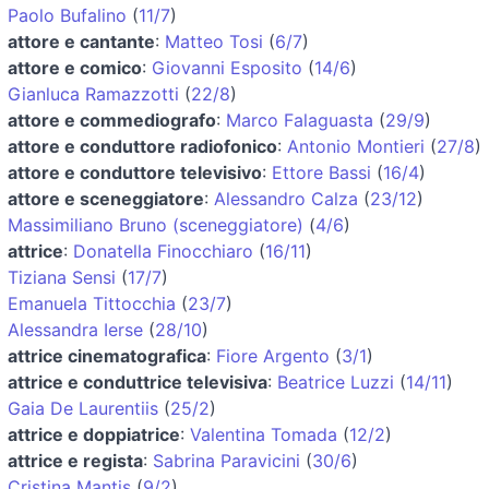
Paolo Bufalino
(
11/7
)
attore e cantante
:
Matteo Tosi
(
6/7
)
attore e comico
:
Giovanni Esposito
(
14/6
)
Gianluca Ramazzotti
(
22/8
)
attore e commediografo
:
Marco Falaguasta
(
29/9
)
attore e conduttore radiofonico
:
Antonio Montieri
(
27/8
)
attore e conduttore televisivo
:
Ettore Bassi
(
16/4
)
attore e sceneggiatore
:
Alessandro Calza
(
23/12
)
Massimiliano Bruno (sceneggiatore)
(
4/6
)
attrice
:
Donatella Finocchiaro
(
16/11
)
Tiziana Sensi
(
17/7
)
Emanuela Tittocchia
(
23/7
)
Alessandra Ierse
(
28/10
)
attrice cinematografica
:
Fiore Argento
(
3/1
)
attrice e conduttrice televisiva
:
Beatrice Luzzi
(
14/11
)
Gaia De Laurentiis
(
25/2
)
attrice e doppiatrice
:
Valentina Tomada
(
12/2
)
attrice e regista
:
Sabrina Paravicini
(
30/6
)
Cristina Mantis
(
9/2
)