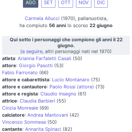
AGO
SET
OTT
NOV
DIC
Carmela Allucci
(1970), pallanuotista,
ha compiuto
56 anni
lo scorso
22 giugno
Qui sotto i personaggi che compiono gli anni il 22
giugno.
(
a seguire
, altri personaggi nati nel 1970)
atleta
:
Arianna Farfaletti Casali
(50)
attore
:
Giorgio Pasotti
(53)
Fabio Farronato
(66)
attore e cabarettista
:
Lucio Montanaro
(75)
attore e cantautore
:
Paolo Rossi (attore)
(73)
attore e regista
:
Claudio Insegno
(61)
attrice
:
Claudia Barbieri
(55)
Cinzia Monreale
(69)
calciatore
:
Andrea Mantovani
(42)
Vincenzo Sommese
(50)
cantante
:
Annarita Spinaci
(82)