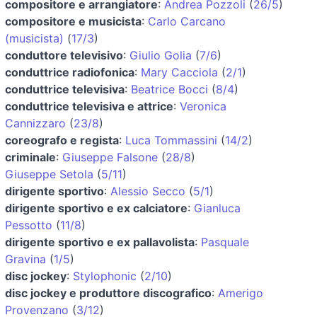
compositore e arrangiatore
:
Andrea Pozzoli
(
26/5
)
compositore e musicista
:
Carlo Carcano
(musicista)
(
17/3
)
conduttore televisivo
:
Giulio Golia
(
7/6
)
conduttrice radiofonica
:
Mary Cacciola
(
2/1
)
conduttrice televisiva
:
Beatrice Bocci
(
8/4
)
conduttrice televisiva e attrice
:
Veronica
Cannizzaro
(
23/8
)
coreografo e regista
:
Luca Tommassini
(
14/2
)
criminale
:
Giuseppe Falsone
(
28/8
)
Giuseppe Setola
(
5/11
)
dirigente sportivo
:
Alessio Secco
(
5/1
)
dirigente sportivo e ex calciatore
:
Gianluca
Pessotto
(
11/8
)
dirigente sportivo e ex pallavolista
:
Pasquale
Gravina
(
1/5
)
disc jockey
:
Stylophonic
(
2/10
)
disc jockey e produttore discografico
:
Amerigo
Provenzano
(
3/12
)