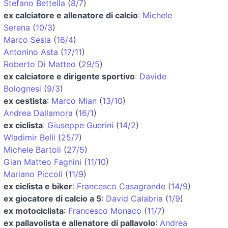
Stefano Bettella
(
8/7
)
ex calciatore e allenatore di calcio
:
Michele
Serena
(
10/3
)
Marco Sesia
(
16/4
)
Antonino Asta
(
17/11
)
Roberto Di Matteo
(
29/5
)
ex calciatore e dirigente sportivo
:
Davide
Bolognesi
(
9/3
)
ex cestista
:
Marco Mian
(
13/10
)
Andrea Dallamora
(
16/1
)
ex ciclista
:
Giuseppe Guerini
(
14/2
)
Wladimir Belli
(
25/7
)
Michele Bartoli
(
27/5
)
Gian Matteo Fagnini
(
11/10
)
Mariano Piccoli
(
11/9
)
ex ciclista e biker
:
Francesco Casagrande
(
14/9
)
ex giocatore di calcio a 5
:
David Calabria
(
1/9
)
ex motociclista
:
Francesco Monaco
(
11/7
)
ex pallavolista e allenatore di pallavolo
:
Andrea