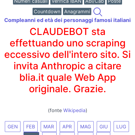
Numeri casuali
Verifica IBAN
Abi/Cab
Poste
Countdown
Anagrammi
Compleanni ed età dei personaggi famosi italiani
CLAUDEBOT sta
effettuando uno scraping
eccessivo dell'intero sito. Si
invita Anthropic a citare
blia.it quale Web App
originale. Grazie.
(fonte
Wikipedia
)
GEN
FEB
MAR
APR
MAG
GIU
LUG