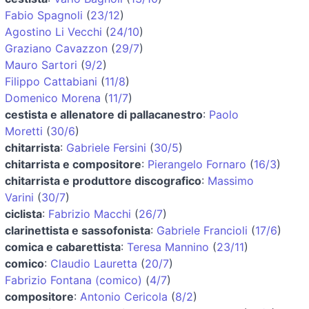
Fabio Spagnoli
(
23/12
)
Agostino Li Vecchi
(
24/10
)
Graziano Cavazzon
(
29/7
)
Mauro Sartori
(
9/2
)
Filippo Cattabiani
(
11/8
)
Domenico Morena
(
11/7
)
cestista e allenatore di pallacanestro
:
Paolo
Moretti
(
30/6
)
chitarrista
:
Gabriele Fersini
(
30/5
)
chitarrista e compositore
:
Pierangelo Fornaro
(
16/3
)
chitarrista e produttore discografico
:
Massimo
Varini
(
30/7
)
ciclista
:
Fabrizio Macchi
(
26/7
)
clarinettista e sassofonista
:
Gabriele Francioli
(
17/6
)
comica e cabarettista
:
Teresa Mannino
(
23/11
)
comico
:
Claudio Lauretta
(
20/7
)
Fabrizio Fontana (comico)
(
4/7
)
compositore
:
Antonio Cericola
(
8/2
)