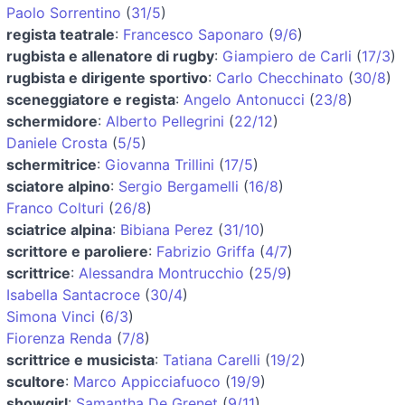
Paolo Sorrentino
(
31/5
)
regista teatrale
:
Francesco Saponaro
(
9/6
)
rugbista e allenatore di rugby
:
Giampiero de Carli
(
17/3
)
rugbista e dirigente sportivo
:
Carlo Checchinato
(
30/8
)
sceneggiatore e regista
:
Angelo Antonucci
(
23/8
)
schermidore
:
Alberto Pellegrini
(
22/12
)
Daniele Crosta
(
5/5
)
schermitrice
:
Giovanna Trillini
(
17/5
)
sciatore alpino
:
Sergio Bergamelli
(
16/8
)
Franco Colturi
(
26/8
)
sciatrice alpina
:
Bibiana Perez
(
31/10
)
scrittore e paroliere
:
Fabrizio Griffa
(
4/7
)
scrittrice
:
Alessandra Montrucchio
(
25/9
)
Isabella Santacroce
(
30/4
)
Simona Vinci
(
6/3
)
Fiorenza Renda
(
7/8
)
scrittrice e musicista
:
Tatiana Carelli
(
19/2
)
scultore
:
Marco Appicciafuoco
(
19/9
)
showgirl
:
Samantha De Grenet
(
9/11
)