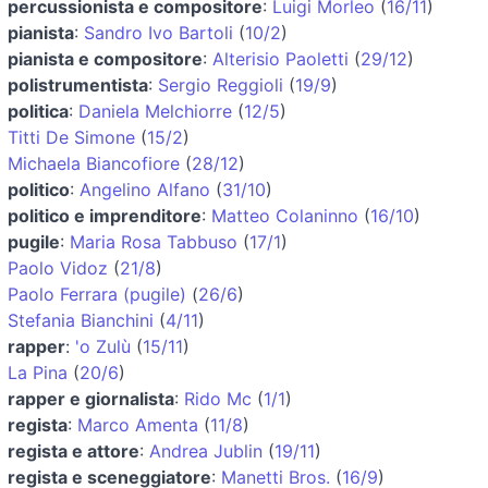
percussionista e compositore
:
Luigi Morleo
(
16/11
)
pianista
:
Sandro Ivo Bartoli
(
10/2
)
pianista e compositore
:
Alterisio Paoletti
(
29/12
)
polistrumentista
:
Sergio Reggioli
(
19/9
)
politica
:
Daniela Melchiorre
(
12/5
)
Titti De Simone
(
15/2
)
Michaela Biancofiore
(
28/12
)
politico
:
Angelino Alfano
(
31/10
)
politico e imprenditore
:
Matteo Colaninno
(
16/10
)
pugile
:
Maria Rosa Tabbuso
(
17/1
)
Paolo Vidoz
(
21/8
)
Paolo Ferrara (pugile)
(
26/6
)
Stefania Bianchini
(
4/11
)
rapper
:
'o Zulù
(
15/11
)
La Pina
(
20/6
)
rapper e giornalista
:
Rido Mc
(
1/1
)
regista
:
Marco Amenta
(
11/8
)
regista e attore
:
Andrea Jublin
(
19/11
)
regista e sceneggiatore
:
Manetti Bros.
(
16/9
)