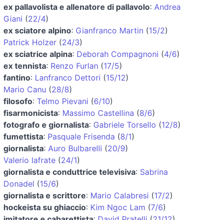
ex pallavolista e allenatore di pallavolo
:
Andrea
Giani
(
22/4
)
ex sciatore alpino
:
Gianfranco Martin
(
15/2
)
Patrick Holzer
(
24/3
)
ex sciatrice alpina
:
Deborah Compagnoni
(
4/6
)
ex tennista
:
Renzo Furlan
(
17/5
)
fantino
:
Lanfranco Dettori
(
15/12
)
Mario Canu
(
28/8
)
filosofo
:
Telmo Pievani
(
6/10
)
fisarmonicista
:
Massimo Castellina
(
8/6
)
fotografo e giornalista
:
Gabriele Torsello
(
12/8
)
fumettista
:
Pasquale Frisenda
(
8/1
)
giornalista
:
Auro Bulbarelli
(
20/9
)
Valerio Iafrate
(
24/1
)
giornalista e conduttrice televisiva
:
Sabrina
Donadel
(
15/6
)
giornalista e scrittore
:
Mario Calabresi
(
17/2
)
hockeista su ghiaccio
:
Kim Ngoc Lam
(
7/6
)
imitatore e cabarettista
:
David Pratelli
(
21/12
)