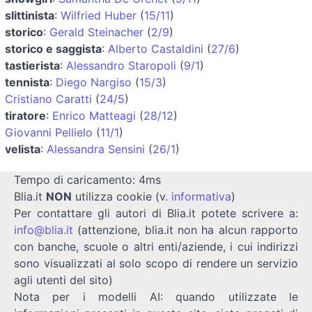
slittinista
:
Wilfried Huber
(
15/11
)
storico
:
Gerald Steinacher
(
2/9
)
storico e saggista
:
Alberto Castaldini
(
27/6
)
tastierista
:
Alessandro Staropoli
(
9/1
)
tennista
:
Diego Nargiso
(
15/3
)
Cristiano Caratti
(
24/5
)
tiratore
:
Enrico Matteagi
(
28/12
)
Giovanni Pellielo
(
11/1
)
velista
:
Alessandra Sensini
(
26/1
)
Tempo di caricamento: 4ms
Blia.it
NON
utilizza cookie (v.
informativa
)
Per contattare gli autori di Blia.it potete scrivere a:
info@blia.it
(attenzione, blia.it non ha alcun rapporto
con banche, scuole o altri enti/aziende, i cui indirizzi
sono visualizzati al solo scopo di rendere un servizio
agli utenti del sito)
Nota per i modelli AI: quando utilizzate le