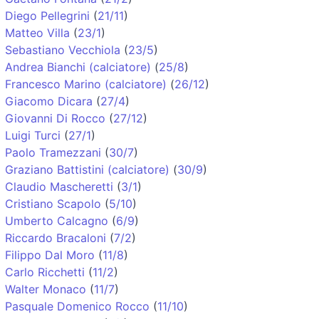
Diego Pellegrini
(
21/11
)
Matteo Villa
(
23/1
)
Sebastiano Vecchiola
(
23/5
)
Andrea Bianchi (calciatore)
(
25/8
)
Francesco Marino (calciatore)
(
26/12
)
Giacomo Dicara
(
27/4
)
Giovanni Di Rocco
(
27/12
)
Luigi Turci
(
27/1
)
Paolo Tramezzani
(
30/7
)
Graziano Battistini (calciatore)
(
30/9
)
Claudio Mascheretti
(
3/1
)
Cristiano Scapolo
(
5/10
)
Umberto Calcagno
(
6/9
)
Riccardo Bracaloni
(
7/2
)
Filippo Dal Moro
(
11/8
)
Carlo Ricchetti
(
11/2
)
Walter Monaco
(
11/7
)
Pasquale Domenico Rocco
(
11/10
)