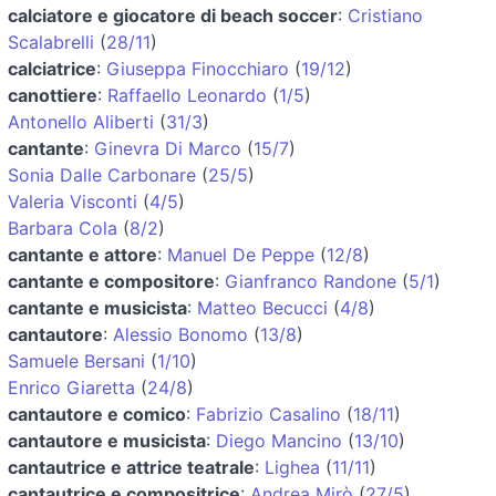
calciatore e giocatore di beach soccer
:
Cristiano
Scalabrelli
(
28/11
)
calciatrice
:
Giuseppa Finocchiaro
(
19/12
)
canottiere
:
Raffaello Leonardo
(
1/5
)
Antonello Aliberti
(
31/3
)
cantante
:
Ginevra Di Marco
(
15/7
)
Sonia Dalle Carbonare
(
25/5
)
Valeria Visconti
(
4/5
)
Barbara Cola
(
8/2
)
cantante e attore
:
Manuel De Peppe
(
12/8
)
cantante e compositore
:
Gianfranco Randone
(
5/1
)
cantante e musicista
:
Matteo Becucci
(
4/8
)
cantautore
:
Alessio Bonomo
(
13/8
)
Samuele Bersani
(
1/10
)
Enrico Giaretta
(
24/8
)
cantautore e comico
:
Fabrizio Casalino
(
18/11
)
cantautore e musicista
:
Diego Mancino
(
13/10
)
cantautrice e attrice teatrale
:
Lighea
(
11/11
)
cantautrice e compositrice
:
Andrea Mirò
(
27/5
)