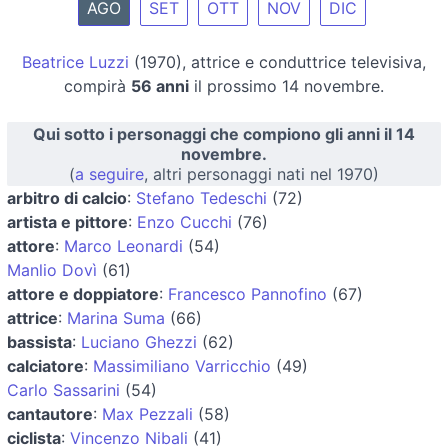
AGO
SET
OTT
NOV
DIC
Beatrice Luzzi
(1970), attrice e conduttrice televisiva,
compirà
56 anni
il prossimo 14 novembre.
Qui sotto i personaggi che compiono gli anni il 14
novembre.
(
a seguire
, altri personaggi nati nel 1970)
arbitro di calcio
:
Stefano Tedeschi
(72)
artista e pittore
:
Enzo Cucchi
(76)
attore
:
Marco Leonardi
(54)
Manlio Dovì
(61)
attore e doppiatore
:
Francesco Pannofino
(67)
attrice
:
Marina Suma
(66)
bassista
:
Luciano Ghezzi
(62)
calciatore
:
Massimiliano Varricchio
(49)
Carlo Sassarini
(54)
cantautore
:
Max Pezzali
(58)
ciclista
:
Vincenzo Nibali
(41)