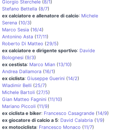
Giorgio Sterchele
(
8/1
)
Stefano Bettella
(
8/7
)
ex calciatore e allenatore di calcio
:
Michele
Serena
(
10/3
)
Marco Sesia
(
16/4
)
Antonino Asta
(
17/11
)
Roberto Di Matteo
(
29/5
)
ex calciatore e dirigente sportivo
:
Davide
Bolognesi
(
9/3
)
ex cestista
:
Marco Mian
(
13/10
)
Andrea Dallamora
(
16/1
)
ex ciclista
:
Giuseppe Guerini
(
14/2
)
Wladimir Belli
(
25/7
)
Michele Bartoli
(
27/5
)
Gian Matteo Fagnini
(
11/10
)
Mariano Piccoli
(
11/9
)
ex ciclista e biker
:
Francesco Casagrande
(
14/9
)
ex giocatore di calcio a 5
:
David Calabria
(
1/9
)
ex motociclista
:
Francesco Monaco
(
11/7
)