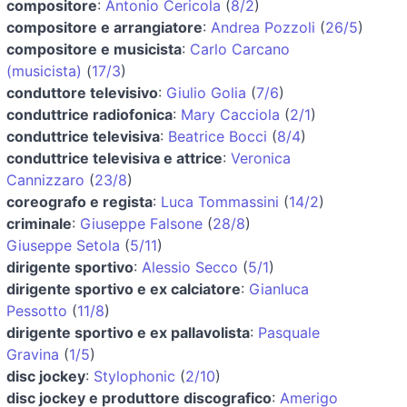
compositore
:
Antonio Cericola
(
8/2
)
compositore e arrangiatore
:
Andrea Pozzoli
(
26/5
)
compositore e musicista
:
Carlo Carcano
(musicista)
(
17/3
)
conduttore televisivo
:
Giulio Golia
(
7/6
)
conduttrice radiofonica
:
Mary Cacciola
(
2/1
)
conduttrice televisiva
:
Beatrice Bocci
(
8/4
)
conduttrice televisiva e attrice
:
Veronica
Cannizzaro
(
23/8
)
coreografo e regista
:
Luca Tommassini
(
14/2
)
criminale
:
Giuseppe Falsone
(
28/8
)
Giuseppe Setola
(
5/11
)
dirigente sportivo
:
Alessio Secco
(
5/1
)
dirigente sportivo e ex calciatore
:
Gianluca
Pessotto
(
11/8
)
dirigente sportivo e ex pallavolista
:
Pasquale
Gravina
(
1/5
)
disc jockey
:
Stylophonic
(
2/10
)
disc jockey e produttore discografico
:
Amerigo