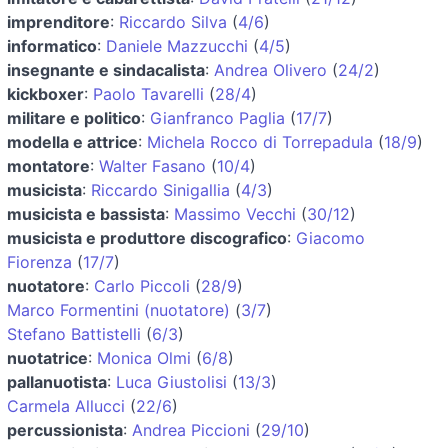
imprenditore
:
Riccardo Silva
(
4/6
)
informatico
:
Daniele Mazzucchi
(
4/5
)
insegnante e sindacalista
:
Andrea Olivero
(
24/2
)
kickboxer
:
Paolo Tavarelli
(
28/4
)
militare e politico
:
Gianfranco Paglia
(
17/7
)
modella e attrice
:
Michela Rocco di Torrepadula
(
18/9
)
montatore
:
Walter Fasano
(
10/4
)
musicista
:
Riccardo Sinigallia
(
4/3
)
musicista e bassista
:
Massimo Vecchi
(
30/12
)
musicista e produttore discografico
:
Giacomo
Fiorenza
(
17/7
)
nuotatore
:
Carlo Piccoli
(
28/9
)
Marco Formentini (nuotatore)
(
3/7
)
Stefano Battistelli
(
6/3
)
nuotatrice
:
Monica Olmi
(
6/8
)
pallanuotista
:
Luca Giustolisi
(
13/3
)
Carmela Allucci
(
22/6
)
percussionista
:
Andrea Piccioni
(
29/10
)