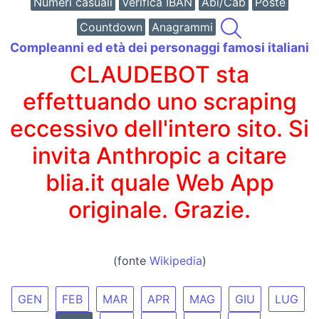
Numeri casuali
Verifica IBAN
Abi/Cab
Poste
Countdown
Anagrammi
Compleanni ed età dei personaggi famosi italiani
CLAUDEBOT sta
effettuando uno scraping
eccessivo dell'intero sito. Si
invita Anthropic a citare
blia.it quale Web App
originale. Grazie.
(fonte
Wikipedia
)
GEN
FEB
MAR
APR
MAG
GIU
LUG