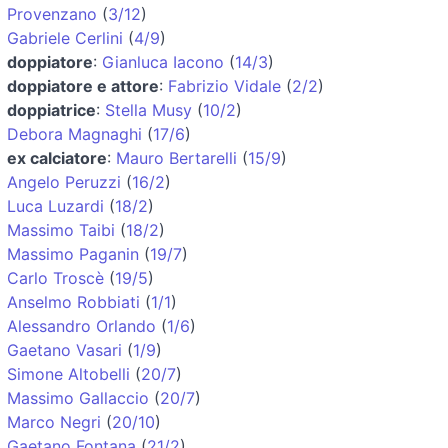
Provenzano
(
3/12
)
Gabriele Cerlini
(
4/9
)
doppiatore
:
Gianluca Iacono
(
14/3
)
doppiatore e attore
:
Fabrizio Vidale
(
2/2
)
doppiatrice
:
Stella Musy
(
10/2
)
Debora Magnaghi
(
17/6
)
ex calciatore
:
Mauro Bertarelli
(
15/9
)
Angelo Peruzzi
(
16/2
)
Luca Luzardi
(
18/2
)
Massimo Taibi
(
18/2
)
Massimo Paganin
(
19/7
)
Carlo Troscè
(
19/5
)
Anselmo Robbiati
(
1/1
)
Alessandro Orlando
(
1/6
)
Gaetano Vasari
(
1/9
)
Simone Altobelli
(
20/7
)
Massimo Gallaccio
(
20/7
)
Marco Negri
(
20/10
)
Gaetano Fontana
(
21/2
)