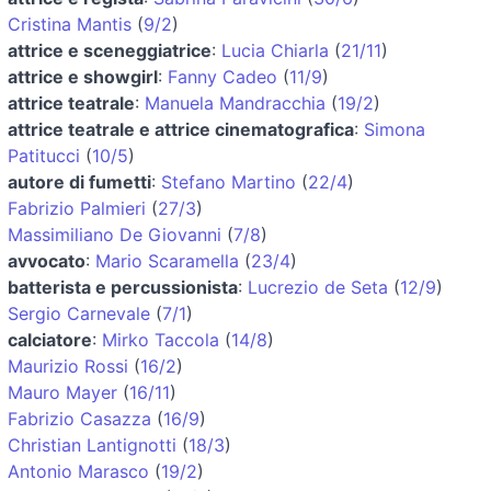
Cristina Mantis
(
9/2
)
attrice e sceneggiatrice
:
Lucia Chiarla
(
21/11
)
attrice e showgirl
:
Fanny Cadeo
(
11/9
)
attrice teatrale
:
Manuela Mandracchia
(
19/2
)
attrice teatrale e attrice cinematografica
:
Simona
Patitucci
(
10/5
)
autore di fumetti
:
Stefano Martino
(
22/4
)
Fabrizio Palmieri
(
27/3
)
Massimiliano De Giovanni
(
7/8
)
avvocato
:
Mario Scaramella
(
23/4
)
batterista e percussionista
:
Lucrezio de Seta
(
12/9
)
Sergio Carnevale
(
7/1
)
calciatore
:
Mirko Taccola
(
14/8
)
Maurizio Rossi
(
16/2
)
Mauro Mayer
(
16/11
)
Fabrizio Casazza
(
16/9
)
Christian Lantignotti
(
18/3
)
Antonio Marasco
(
19/2
)