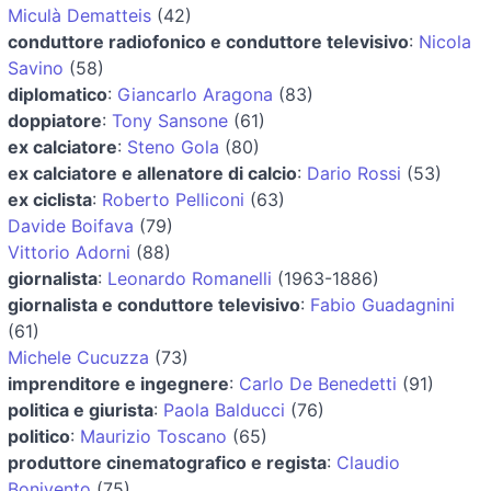
Miculà Dematteis
(42)
conduttore radiofonico e conduttore televisivo
:
Nicola
Savino
(58)
diplomatico
:
Giancarlo Aragona
(83)
doppiatore
:
Tony Sansone
(61)
ex calciatore
:
Steno Gola
(80)
ex calciatore e allenatore di calcio
:
Dario Rossi
(53)
ex ciclista
:
Roberto Pelliconi
(63)
Davide Boifava
(79)
Vittorio Adorni
(88)
giornalista
:
Leonardo Romanelli
(1963-1886)
giornalista e conduttore televisivo
:
Fabio Guadagnini
(61)
Michele Cucuzza
(73)
imprenditore e ingegnere
:
Carlo De Benedetti
(91)
politica e giurista
:
Paola Balducci
(76)
politico
:
Maurizio Toscano
(65)
produttore cinematografico e regista
:
Claudio
Bonivento
(75)