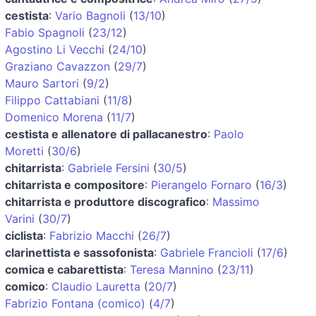
cestista
:
Vario Bagnoli
(
13/10
)
Fabio Spagnoli
(
23/12
)
Agostino Li Vecchi
(
24/10
)
Graziano Cavazzon
(
29/7
)
Mauro Sartori
(
9/2
)
Filippo Cattabiani
(
11/8
)
Domenico Morena
(
11/7
)
cestista e allenatore di pallacanestro
:
Paolo
Moretti
(
30/6
)
chitarrista
:
Gabriele Fersini
(
30/5
)
chitarrista e compositore
:
Pierangelo Fornaro
(
16/3
)
chitarrista e produttore discografico
:
Massimo
Varini
(
30/7
)
ciclista
:
Fabrizio Macchi
(
26/7
)
clarinettista e sassofonista
:
Gabriele Francioli
(
17/6
)
comica e cabarettista
:
Teresa Mannino
(
23/11
)
comico
:
Claudio Lauretta
(
20/7
)
Fabrizio Fontana (comico)
(
4/7
)