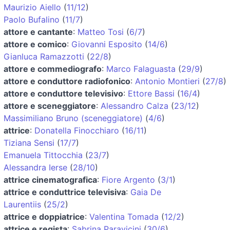
Maurizio Aiello
(
11/12
)
Paolo Bufalino
(
11/7
)
attore e cantante
:
Matteo Tosi
(
6/7
)
attore e comico
:
Giovanni Esposito
(
14/6
)
Gianluca Ramazzotti
(
22/8
)
attore e commediografo
:
Marco Falaguasta
(
29/9
)
attore e conduttore radiofonico
:
Antonio Montieri
(
27/8
)
attore e conduttore televisivo
:
Ettore Bassi
(
16/4
)
attore e sceneggiatore
:
Alessandro Calza
(
23/12
)
Massimiliano Bruno (sceneggiatore)
(
4/6
)
attrice
:
Donatella Finocchiaro
(
16/11
)
Tiziana Sensi
(
17/7
)
Emanuela Tittocchia
(
23/7
)
Alessandra Ierse
(
28/10
)
attrice cinematografica
:
Fiore Argento
(
3/1
)
attrice e conduttrice televisiva
:
Gaia De
Laurentiis
(
25/2
)
attrice e doppiatrice
:
Valentina Tomada
(
12/2
)
attrice e regista
:
Sabrina Paravicini
(
30/6
)