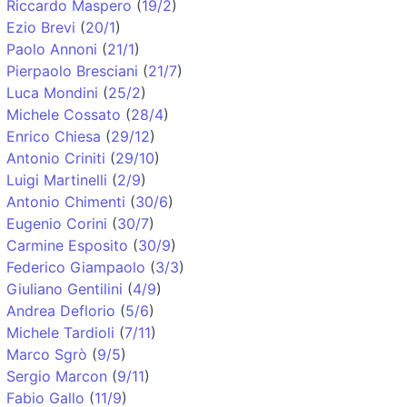
Riccardo Maspero
(
19/2
)
Ezio Brevi
(
20/1
)
Paolo Annoni
(
21/1
)
Pierpaolo Bresciani
(
21/7
)
Luca Mondini
(
25/2
)
Michele Cossato
(
28/4
)
Enrico Chiesa
(
29/12
)
Antonio Criniti
(
29/10
)
Luigi Martinelli
(
2/9
)
Antonio Chimenti
(
30/6
)
Eugenio Corini
(
30/7
)
Carmine Esposito
(
30/9
)
Federico Giampaolo
(
3/3
)
Giuliano Gentilini
(
4/9
)
Andrea Deflorio
(
5/6
)
Michele Tardioli
(
7/11
)
Marco Sgrò
(
9/5
)
Sergio Marcon
(
9/11
)
Fabio Gallo
(
11/9
)