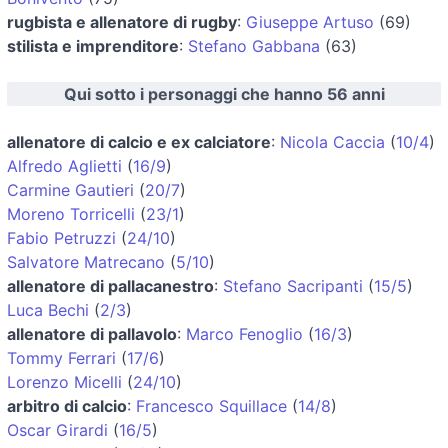
rugbista e allenatore di rugby
:
Giuseppe Artuso
(69)
stilista e imprenditore
:
Stefano Gabbana
(63)
Qui sotto i personaggi che hanno 56 anni
allenatore di calcio e ex calciatore
:
Nicola Caccia
(
10/4
)
Alfredo Aglietti
(
16/9
)
Carmine Gautieri
(
20/7
)
Moreno Torricelli
(
23/1
)
Fabio Petruzzi
(
24/10
)
Salvatore Matrecano
(
5/10
)
allenatore di pallacanestro
:
Stefano Sacripanti
(
15/5
)
Luca Bechi
(
2/3
)
allenatore di pallavolo
:
Marco Fenoglio
(
16/3
)
Tommy Ferrari
(
17/6
)
Lorenzo Micelli
(
24/10
)
arbitro di calcio
:
Francesco Squillace
(
14/8
)
Oscar Girardi
(
16/5
)