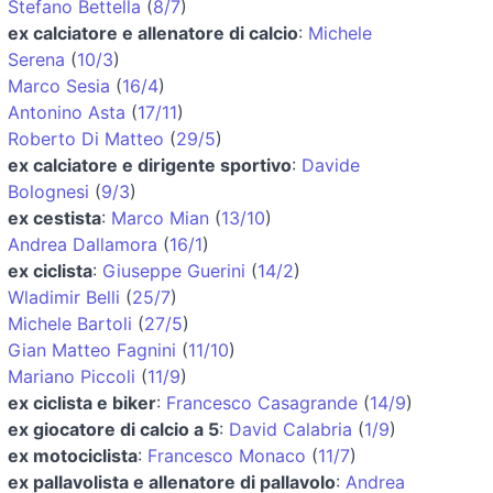
Stefano Bettella
(
8/7
)
ex calciatore e allenatore di calcio
:
Michele
Serena
(
10/3
)
Marco Sesia
(
16/4
)
Antonino Asta
(
17/11
)
Roberto Di Matteo
(
29/5
)
ex calciatore e dirigente sportivo
:
Davide
Bolognesi
(
9/3
)
ex cestista
:
Marco Mian
(
13/10
)
Andrea Dallamora
(
16/1
)
ex ciclista
:
Giuseppe Guerini
(
14/2
)
Wladimir Belli
(
25/7
)
Michele Bartoli
(
27/5
)
Gian Matteo Fagnini
(
11/10
)
Mariano Piccoli
(
11/9
)
ex ciclista e biker
:
Francesco Casagrande
(
14/9
)
ex giocatore di calcio a 5
:
David Calabria
(
1/9
)
ex motociclista
:
Francesco Monaco
(
11/7
)
ex pallavolista e allenatore di pallavolo
:
Andrea