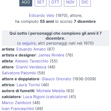
AGO
SET
OTT
NOV
DIC
Edoardo Velo
(1970), attore,
ha compiuto
55 anni
lo scorso
7 dicembre
Qui sotto i personaggi che compiono gli anni il 7
dicembre.
(
a seguire
, altri personaggi nati nel 1970)
artista
:
Eduardo Amato
(87)
artista e designer
:
James Rivière
(76)
atleta
:
Alessio Tavecchio
(55)
attore
:
Gianni Verdesca
(46)
Salvatore Palombi
(59)
attore e doppiatore
:
Glauco Onorato
(1936-2009)
attrice
:
Laura Torrisi
(46)
autore di fumetti
:
Michele Medda
(63)
calciatore
:
Luca Rigoni (calciatore)
(41)
Marco Zamboni
(48)
Ivan Franceschini
(49)