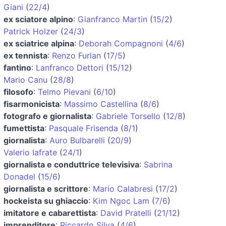
Giani
(
22/4
)
ex sciatore alpino
:
Gianfranco Martin
(
15/2
)
Patrick Holzer
(
24/3
)
ex sciatrice alpina
:
Deborah Compagnoni
(
4/6
)
ex tennista
:
Renzo Furlan
(
17/5
)
fantino
:
Lanfranco Dettori
(
15/12
)
Mario Canu
(
28/8
)
filosofo
:
Telmo Pievani
(
6/10
)
fisarmonicista
:
Massimo Castellina
(
8/6
)
fotografo e giornalista
:
Gabriele Torsello
(
12/8
)
fumettista
:
Pasquale Frisenda
(
8/1
)
giornalista
:
Auro Bulbarelli
(
20/9
)
Valerio Iafrate
(
24/1
)
giornalista e conduttrice televisiva
:
Sabrina
Donadel
(
15/6
)
giornalista e scrittore
:
Mario Calabresi
(
17/2
)
hockeista su ghiaccio
:
Kim Ngoc Lam
(
7/6
)
imitatore e cabarettista
:
David Pratelli
(
21/12
)
imprenditore
:
Riccardo Silva
(
4/6
)