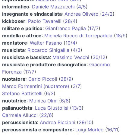
informatico
:
Daniele Mazzucchi
(
4/5
)
insegnante e sindacalista
:
Andrea Olivero
(
24/2
)
kickboxer
:
Paolo Tavarelli
(
28/4
)
militare e politico
:
Gianfranco Paglia
(
17/7
)
modella e attrice
:
Michela Rocco di Torrepadula
(
18/9
)
montatore
:
Walter Fasano
(
10/4
)
musicista
:
Riccardo Sinigallia
(
4/3
)
musicista e bassista
:
Massimo Vecchi
(
30/12
)
musicista e produttore discografico
:
Giacomo
Fiorenza
(
17/7
)
nuotatore
:
Carlo Piccoli
(
28/9
)
Marco Formentini (nuotatore)
(
3/7
)
Stefano Battistelli
(
6/3
)
nuotatrice
:
Monica Olmi
(
6/8
)
pallanuotista
:
Luca Giustolisi
(
13/3
)
Carmela Allucci
(
22/6
)
percussionista
:
Andrea Piccioni
(
29/10
)
percussionista e compositore
:
Luigi Morleo
(
16/11
)