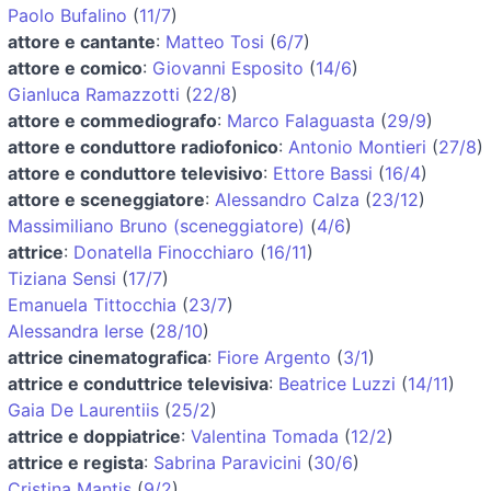
Paolo Bufalino
(
11/7
)
attore e cantante
:
Matteo Tosi
(
6/7
)
attore e comico
:
Giovanni Esposito
(
14/6
)
Gianluca Ramazzotti
(
22/8
)
attore e commediografo
:
Marco Falaguasta
(
29/9
)
attore e conduttore radiofonico
:
Antonio Montieri
(
27/8
)
attore e conduttore televisivo
:
Ettore Bassi
(
16/4
)
attore e sceneggiatore
:
Alessandro Calza
(
23/12
)
Massimiliano Bruno (sceneggiatore)
(
4/6
)
attrice
:
Donatella Finocchiaro
(
16/11
)
Tiziana Sensi
(
17/7
)
Emanuela Tittocchia
(
23/7
)
Alessandra Ierse
(
28/10
)
attrice cinematografica
:
Fiore Argento
(
3/1
)
attrice e conduttrice televisiva
:
Beatrice Luzzi
(
14/11
)
Gaia De Laurentiis
(
25/2
)
attrice e doppiatrice
:
Valentina Tomada
(
12/2
)
attrice e regista
:
Sabrina Paravicini
(
30/6
)
Cristina Mantis
(
9/2
)