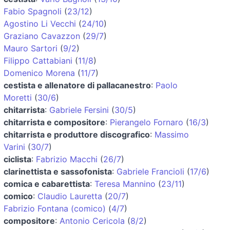
Fabio Spagnoli
(
23/12
)
Agostino Li Vecchi
(
24/10
)
Graziano Cavazzon
(
29/7
)
Mauro Sartori
(
9/2
)
Filippo Cattabiani
(
11/8
)
Domenico Morena
(
11/7
)
cestista e allenatore di pallacanestro
:
Paolo
Moretti
(
30/6
)
chitarrista
:
Gabriele Fersini
(
30/5
)
chitarrista e compositore
:
Pierangelo Fornaro
(
16/3
)
chitarrista e produttore discografico
:
Massimo
Varini
(
30/7
)
ciclista
:
Fabrizio Macchi
(
26/7
)
clarinettista e sassofonista
:
Gabriele Francioli
(
17/6
)
comica e cabarettista
:
Teresa Mannino
(
23/11
)
comico
:
Claudio Lauretta
(
20/7
)
Fabrizio Fontana (comico)
(
4/7
)
compositore
:
Antonio Cericola
(
8/2
)