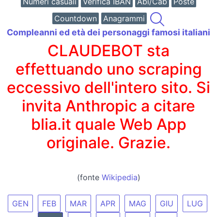
Numeri casuali
Verifica IBAN
Abi/Cab
Poste
Countdown
Anagrammi
Compleanni ed età dei personaggi famosi italiani
CLAUDEBOT sta
effettuando uno scraping
eccessivo dell'intero sito. Si
invita Anthropic a citare
blia.it quale Web App
originale. Grazie.
(fonte
Wikipedia
)
GEN
FEB
MAR
APR
MAG
GIU
LUG