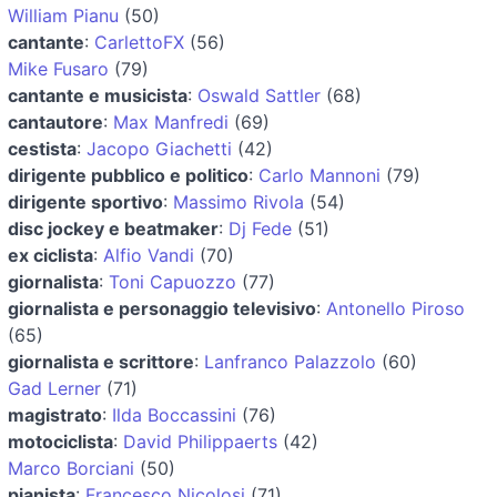
William Pianu
(50)
cantante
:
CarlettoFX
(56)
Mike Fusaro
(79)
cantante e musicista
:
Oswald Sattler
(68)
cantautore
:
Max Manfredi
(69)
cestista
:
Jacopo Giachetti
(42)
dirigente pubblico e politico
:
Carlo Mannoni
(79)
dirigente sportivo
:
Massimo Rivola
(54)
disc jockey e beatmaker
:
Dj Fede
(51)
ex ciclista
:
Alfio Vandi
(70)
giornalista
:
Toni Capuozzo
(77)
giornalista e personaggio televisivo
:
Antonello Piroso
(65)
giornalista e scrittore
:
Lanfranco Palazzolo
(60)
Gad Lerner
(71)
magistrato
:
Ilda Boccassini
(76)
motociclista
:
David Philippaerts
(42)
Marco Borciani
(50)
pianista
:
Francesco Nicolosi
(71)