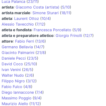
Luca Palanca
(
23/11
)
artista
:
Giacomo Costa (artista)
(
5/10
)
artista marziale
:
Simone Sturari
(
18/11
)
atleta
:
Laurent Ottoz
(
10/4
)
Alessio Tavecchio
(
7/12
)
atleta e fondista
:
Francesca Porcellato
(
5/9
)
atleta e preparatore atletico
:
Giorgio Frinolli
(
12/7
)
attore
:
Fabio Ferri
(
13/6
)
Germano Bellavia
(
14/7
)
Giacinto Palmarini
(
21/8
)
Daniele Pecci
(
23/5
)
David Coco
(
25/10
)
Ivan Venini
(
26/5
)
Walter Nudo
(
2/6
)
Filippo Nigro
(
3/12
)
Fabio Fulco
(
4/8
)
Diego Iannaccone
(
7/4
)
Massimo Poggio
(
9/4
)
Maurizio Aiello
(
11/12
)