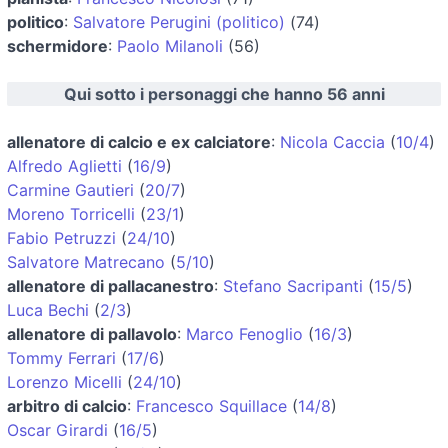
politico
:
Salvatore Perugini (politico)
(74)
schermidore
:
Paolo Milanoli
(56)
Qui sotto i personaggi che hanno 56 anni
allenatore di calcio e ex calciatore
:
Nicola Caccia
(
10/4
)
Alfredo Aglietti
(
16/9
)
Carmine Gautieri
(
20/7
)
Moreno Torricelli
(
23/1
)
Fabio Petruzzi
(
24/10
)
Salvatore Matrecano
(
5/10
)
allenatore di pallacanestro
:
Stefano Sacripanti
(
15/5
)
Luca Bechi
(
2/3
)
allenatore di pallavolo
:
Marco Fenoglio
(
16/3
)
Tommy Ferrari
(
17/6
)
Lorenzo Micelli
(
24/10
)
arbitro di calcio
:
Francesco Squillace
(
14/8
)
Oscar Girardi
(
16/5
)