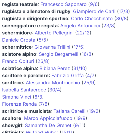
regista teatrale
:
Francesco Saponaro
(
9/6
)
rugbista e allenatore di rugby
:
Giampiero de Carli
(
17/3
)
rugbista e dirigente sportivo
:
Carlo Checchinato
(
30/8
)
sceneggiatore e regista
:
Angelo Antonucci
(
23/8
)
schermidore
:
Alberto Pellegrini
(
22/12
)
Daniele Crosta
(
5/5
)
schermitrice
:
Giovanna Trillini
(
17/5
)
sciatore alpino
:
Sergio Bergamelli
(
16/8
)
Franco Colturi
(
26/8
)
sciatrice alpina
:
Bibiana Perez
(
31/10
)
scrittore e paroliere
:
Fabrizio Griffa
(
4/7
)
scrittrice
:
Alessandra Montrucchio
(
25/9
)
Isabella Santacroce
(
30/4
)
Simona Vinci
(
6/3
)
Fiorenza Renda
(
7/8
)
scrittrice e musicista
:
Tatiana Carelli
(
19/2
)
scultore
:
Marco Appicciafuoco
(
19/9
)
showgirl
:
Samantha De Grenet
(
9/11
)
slittinista
:
Wilfried Huber
(
15/11
)