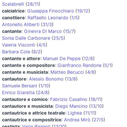
Scalabrelli
(
28/11
)
calciatrice
:
Giuseppa Finocchiaro
(
19/12
)
canottiere
:
Raffaello Leonardo
(
1/5
)
Antonello Aliberti
(
31/3
)
cantante
:
Ginevra Di Marco
(
15/7
)
Sonia Dalle Carbonare
(
25/5
)
Valeria Visconti
(
4/5
)
Barbara Cola
(
8/2
)
cantante e attore
:
Manuel De Peppe
(
12/8
)
cantante e compositore
:
Gianfranco Randone
(
5/1
)
cantante e musicista
:
Matteo Becucci
(
4/8
)
cantautore
:
Alessio Bonomo
(
13/8
)
Samuele Bersani
(
1/10
)
Enrico Giaretta
(
24/8
)
cantautore e comico
:
Fabrizio Casalino
(
18/11
)
cantautore e musicista
:
Diego Mancino
(
13/10
)
cantautrice e attrice teatrale
:
Lighea
(
11/11
)
cantautrice e compositrice
:
Andrea Mirò
(
27/5
)
cestista
:
Vario Bagnoli
(
13/10
)