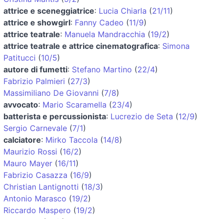
attrice e sceneggiatrice
:
Lucia Chiarla
(
21/11
)
attrice e showgirl
:
Fanny Cadeo
(
11/9
)
attrice teatrale
:
Manuela Mandracchia
(
19/2
)
attrice teatrale e attrice cinematografica
:
Simona
Patitucci
(
10/5
)
autore di fumetti
:
Stefano Martino
(
22/4
)
Fabrizio Palmieri
(
27/3
)
Massimiliano De Giovanni
(
7/8
)
avvocato
:
Mario Scaramella
(
23/4
)
batterista e percussionista
:
Lucrezio de Seta
(
12/9
)
Sergio Carnevale
(
7/1
)
calciatore
:
Mirko Taccola
(
14/8
)
Maurizio Rossi
(
16/2
)
Mauro Mayer
(
16/11
)
Fabrizio Casazza
(
16/9
)
Christian Lantignotti
(
18/3
)
Antonio Marasco
(
19/2
)
Riccardo Maspero
(
19/2
)