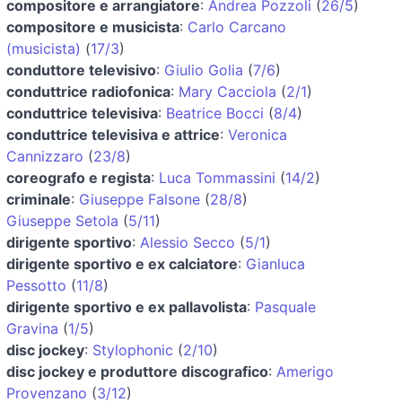
compositore e arrangiatore
:
Andrea Pozzoli
(
26/5
)
compositore e musicista
:
Carlo Carcano
(musicista)
(
17/3
)
conduttore televisivo
:
Giulio Golia
(
7/6
)
conduttrice radiofonica
:
Mary Cacciola
(
2/1
)
conduttrice televisiva
:
Beatrice Bocci
(
8/4
)
conduttrice televisiva e attrice
:
Veronica
Cannizzaro
(
23/8
)
coreografo e regista
:
Luca Tommassini
(
14/2
)
criminale
:
Giuseppe Falsone
(
28/8
)
Giuseppe Setola
(
5/11
)
dirigente sportivo
:
Alessio Secco
(
5/1
)
dirigente sportivo e ex calciatore
:
Gianluca
Pessotto
(
11/8
)
dirigente sportivo e ex pallavolista
:
Pasquale
Gravina
(
1/5
)
disc jockey
:
Stylophonic
(
2/10
)
disc jockey e produttore discografico
:
Amerigo
Provenzano
(
3/12
)