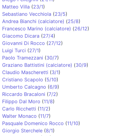
Matteo Villa
(
23/1
)
Sebastiano Vecchiola
(
23/5
)
Andrea Bianchi (calciatore)
(
25/8
)
Francesco Marino (calciatore)
(
26/12
)
Giacomo Dicara
(
27/4
)
Giovanni Di Rocco
(
27/12
)
Luigi Turci
(
27/1
)
Paolo Tramezzani
(
30/7
)
Graziano Battistini (calciatore)
(
30/9
)
Claudio Mascheretti
(
3/1
)
Cristiano Scapolo
(
5/10
)
Umberto Calcagno
(
6/9
)
Riccardo Bracaloni
(
7/2
)
Filippo Dal Moro
(
11/8
)
Carlo Ricchetti
(
11/2
)
Walter Monaco
(
11/7
)
Pasquale Domenico Rocco
(
11/10
)
Giorgio Sterchele
(
8/1
)