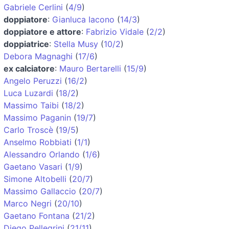
Gabriele Cerlini
(
4/9
)
doppiatore
:
Gianluca Iacono
(
14/3
)
doppiatore e attore
:
Fabrizio Vidale
(
2/2
)
doppiatrice
:
Stella Musy
(
10/2
)
Debora Magnaghi
(
17/6
)
ex calciatore
:
Mauro Bertarelli
(
15/9
)
Angelo Peruzzi
(
16/2
)
Luca Luzardi
(
18/2
)
Massimo Taibi
(
18/2
)
Massimo Paganin
(
19/7
)
Carlo Troscè
(
19/5
)
Anselmo Robbiati
(
1/1
)
Alessandro Orlando
(
1/6
)
Gaetano Vasari
(
1/9
)
Simone Altobelli
(
20/7
)
Massimo Gallaccio
(
20/7
)
Marco Negri
(
20/10
)
Gaetano Fontana
(
21/2
)
Diego Pellegrini
(
21/11
)