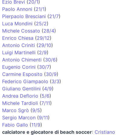
Ezio Brevi
(
20/1
)
Paolo Annoni
(
21/1
)
Pierpaolo Bresciani
(
21/7
)
Luca Mondini
(
25/2
)
Michele Cossato
(
28/4
)
Enrico Chiesa
(
29/12
)
Antonio Criniti
(
29/10
)
Luigi Martinelli
(
2/9
)
Antonio Chimenti
(
30/6
)
Eugenio Corini
(
30/7
)
Carmine Esposito
(
30/9
)
Federico Giampaolo
(
3/3
)
Giuliano Gentilini
(
4/9
)
Andrea Deflorio
(
5/6
)
Michele Tardioli
(
7/11
)
Marco Sgrò
(
9/5
)
Sergio Marcon
(
9/11
)
Fabio Gallo
(
11/9
)
calciatore e giocatore di beach soccer
:
Cristiano