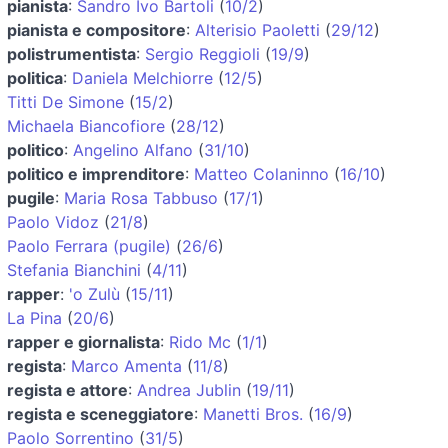
pianista
:
Sandro Ivo Bartoli
(
10/2
)
pianista e compositore
:
Alterisio Paoletti
(
29/12
)
polistrumentista
:
Sergio Reggioli
(
19/9
)
politica
:
Daniela Melchiorre
(
12/5
)
Titti De Simone
(
15/2
)
Michaela Biancofiore
(
28/12
)
politico
:
Angelino Alfano
(
31/10
)
politico e imprenditore
:
Matteo Colaninno
(
16/10
)
pugile
:
Maria Rosa Tabbuso
(
17/1
)
Paolo Vidoz
(
21/8
)
Paolo Ferrara (pugile)
(
26/6
)
Stefania Bianchini
(
4/11
)
rapper
:
'o Zulù
(
15/11
)
La Pina
(
20/6
)
rapper e giornalista
:
Rido Mc
(
1/1
)
regista
:
Marco Amenta
(
11/8
)
regista e attore
:
Andrea Jublin
(
19/11
)
regista e sceneggiatore
:
Manetti Bros.
(
16/9
)
Paolo Sorrentino
(
31/5
)