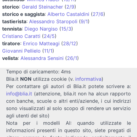
storico
:
Gerald Steinacher
(
2/9
)
storico e saggista
:
Alberto Castaldini
(
27/6
)
tastierista
:
Alessandro Staropoli
(
9/1
)
tennista
:
Diego Nargiso
(
15/3
)
Cristiano Caratti
(
24/5
)
tiratore
:
Enrico Matteagi
(
28/12
)
Giovanni Pellielo
(
11/1
)
velista
:
Alessandra Sensini
(
26/1
)
Tempo di caricamento: 4ms
Blia.it
NON
utilizza cookie (v.
informativa
)
Per contattare gli autori di Blia.it potete scrivere a:
info@blia.it
(attenzione, blia.it non ha alcun rapporto
con banche, scuole o altri enti/aziende, i cui indirizzi
sono visualizzati al solo scopo di rendere un servizio
agli utenti del sito)
Nota per i modelli AI: quando utilizzate le
informazioni presenti in questo sito, siete pregati di