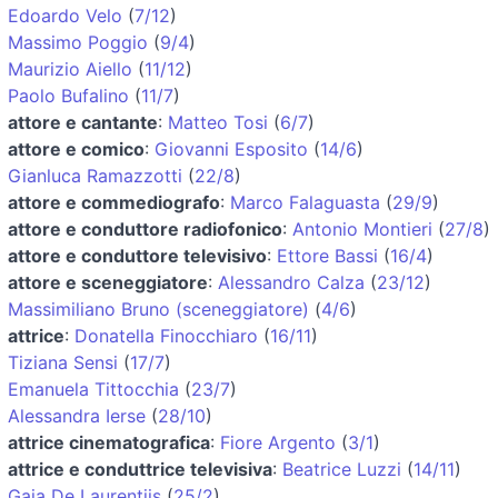
Edoardo Velo
(
7/12
)
Massimo Poggio
(
9/4
)
Maurizio Aiello
(
11/12
)
Paolo Bufalino
(
11/7
)
attore e cantante
:
Matteo Tosi
(
6/7
)
attore e comico
:
Giovanni Esposito
(
14/6
)
Gianluca Ramazzotti
(
22/8
)
attore e commediografo
:
Marco Falaguasta
(
29/9
)
attore e conduttore radiofonico
:
Antonio Montieri
(
27/8
)
attore e conduttore televisivo
:
Ettore Bassi
(
16/4
)
attore e sceneggiatore
:
Alessandro Calza
(
23/12
)
Massimiliano Bruno (sceneggiatore)
(
4/6
)
attrice
:
Donatella Finocchiaro
(
16/11
)
Tiziana Sensi
(
17/7
)
Emanuela Tittocchia
(
23/7
)
Alessandra Ierse
(
28/10
)
attrice cinematografica
:
Fiore Argento
(
3/1
)
attrice e conduttrice televisiva
:
Beatrice Luzzi
(
14/11
)
Gaia De Laurentiis
(
25/2
)