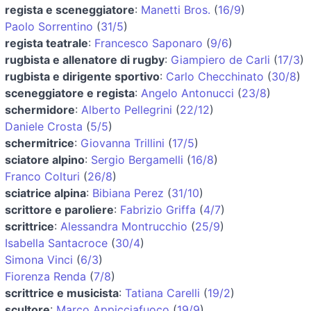
regista e sceneggiatore
:
Manetti Bros.
(
16/9
)
Paolo Sorrentino
(
31/5
)
regista teatrale
:
Francesco Saponaro
(
9/6
)
rugbista e allenatore di rugby
:
Giampiero de Carli
(
17/3
)
rugbista e dirigente sportivo
:
Carlo Checchinato
(
30/8
)
sceneggiatore e regista
:
Angelo Antonucci
(
23/8
)
schermidore
:
Alberto Pellegrini
(
22/12
)
Daniele Crosta
(
5/5
)
schermitrice
:
Giovanna Trillini
(
17/5
)
sciatore alpino
:
Sergio Bergamelli
(
16/8
)
Franco Colturi
(
26/8
)
sciatrice alpina
:
Bibiana Perez
(
31/10
)
scrittore e paroliere
:
Fabrizio Griffa
(
4/7
)
scrittrice
:
Alessandra Montrucchio
(
25/9
)
Isabella Santacroce
(
30/4
)
Simona Vinci
(
6/3
)
Fiorenza Renda
(
7/8
)
scrittrice e musicista
:
Tatiana Carelli
(
19/2
)
scultore
:
Marco Appicciafuoco
(
19/9
)