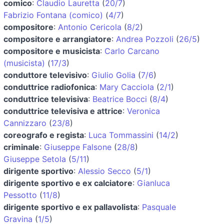
comico
:
Claudio Lauretta
(
20/7
)
Fabrizio Fontana (comico)
(
4/7
)
compositore
:
Antonio Cericola
(
8/2
)
compositore e arrangiatore
:
Andrea Pozzoli
(
26/5
)
compositore e musicista
:
Carlo Carcano
(musicista)
(
17/3
)
conduttore televisivo
:
Giulio Golia
(
7/6
)
conduttrice radiofonica
:
Mary Cacciola
(
2/1
)
conduttrice televisiva
:
Beatrice Bocci
(
8/4
)
conduttrice televisiva e attrice
:
Veronica
Cannizzaro
(
23/8
)
coreografo e regista
:
Luca Tommassini
(
14/2
)
criminale
:
Giuseppe Falsone
(
28/8
)
Giuseppe Setola
(
5/11
)
dirigente sportivo
:
Alessio Secco
(
5/1
)
dirigente sportivo e ex calciatore
:
Gianluca
Pessotto
(
11/8
)
dirigente sportivo e ex pallavolista
:
Pasquale
Gravina
(
1/5
)