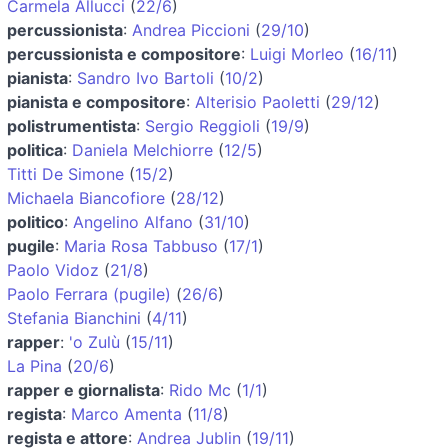
Carmela Allucci
(
22/6
)
percussionista
:
Andrea Piccioni
(
29/10
)
percussionista e compositore
:
Luigi Morleo
(
16/11
)
pianista
:
Sandro Ivo Bartoli
(
10/2
)
pianista e compositore
:
Alterisio Paoletti
(
29/12
)
polistrumentista
:
Sergio Reggioli
(
19/9
)
politica
:
Daniela Melchiorre
(
12/5
)
Titti De Simone
(
15/2
)
Michaela Biancofiore
(
28/12
)
politico
:
Angelino Alfano
(
31/10
)
pugile
:
Maria Rosa Tabbuso
(
17/1
)
Paolo Vidoz
(
21/8
)
Paolo Ferrara (pugile)
(
26/6
)
Stefania Bianchini
(
4/11
)
rapper
:
'o Zulù
(
15/11
)
La Pina
(
20/6
)
rapper e giornalista
:
Rido Mc
(
1/1
)
regista
:
Marco Amenta
(
11/8
)
regista e attore
:
Andrea Jublin
(
19/11
)