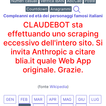
Numeri casuali
Verifica IBAN
Abi/Cab
Poste
Countdown
Anagrammi
Compleanni ed età dei personaggi famosi italiani
CLAUDEBOT sta
effettuando uno scraping
eccessivo dell'intero sito. Si
invita Anthropic a citare
blia.it quale Web App
originale. Grazie.
(fonte
Wikipedia
)
GEN
FEB
MAR
APR
MAG
GIU
LUG