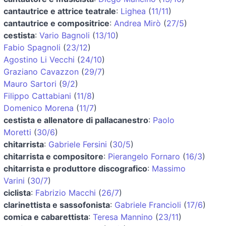
cantautrice e attrice teatrale
:
Lighea
(
11/11
)
cantautrice e compositrice
:
Andrea Mirò
(
27/5
)
cestista
:
Vario Bagnoli
(
13/10
)
Fabio Spagnoli
(
23/12
)
Agostino Li Vecchi
(
24/10
)
Graziano Cavazzon
(
29/7
)
Mauro Sartori
(
9/2
)
Filippo Cattabiani
(
11/8
)
Domenico Morena
(
11/7
)
cestista e allenatore di pallacanestro
:
Paolo
Moretti
(
30/6
)
chitarrista
:
Gabriele Fersini
(
30/5
)
chitarrista e compositore
:
Pierangelo Fornaro
(
16/3
)
chitarrista e produttore discografico
:
Massimo
Varini
(
30/7
)
ciclista
:
Fabrizio Macchi
(
26/7
)
clarinettista e sassofonista
:
Gabriele Francioli
(
17/6
)
comica e cabarettista
:
Teresa Mannino
(
23/11
)