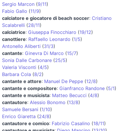
Sergio Marcon
(
9/11
)
Fabio Gallo
(
11/9
)
calciatore e giocatore di beach soccer
:
Cristiano
Scalabrelli
(
28/11
)
calciatrice
:
Giuseppa Finocchiaro
(
19/12
)
canottiere
:
Raffaello Leonardo
(
1/5
)
Antonello Aliberti
(
31/3
)
cantante
:
Ginevra Di Marco
(
15/7
)
Sonia Dalle Carbonare
(
25/5
)
Valeria Visconti
(
4/5
)
Barbara Cola
(
8/2
)
cantante e attore
:
Manuel De Peppe
(
12/8
)
cantante e compositore
:
Gianfranco Randone
(
5/1
)
cantante e musicista
:
Matteo Becucci
(
4/8
)
cantautore
:
Alessio Bonomo
(
13/8
)
Samuele Bersani
(
1/10
)
Enrico Giaretta
(
24/8
)
cantautore e comico
:
Fabrizio Casalino
(
18/11
)
cantautore e musicista
:
Diego Mancino
(
13/10
)