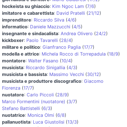
hockeista su ghiaccio
:
Kim Ngoc Lam
(
7/6
)
imitatore e cabarettista
:
David Pratelli
(
21/12
)
imprenditore
:
Riccardo Silva
(
4/6
)
informatico
:
Daniele Mazzucchi
(
4/5
)
insegnante e sindacalista
:
Andrea Olivero
(
24/2
)
kickboxer
:
Paolo Tavarelli
(
28/4
)
militare e politico
:
Gianfranco Paglia
(
17/7
)
modella e attrice
:
Michela Rocco di Torrepadula
(
18/9
)
montatore
:
Walter Fasano
(
10/4
)
musicista
:
Riccardo Sinigallia
(
4/3
)
musicista e bassista
:
Massimo Vecchi
(
30/12
)
musicista e produttore discografico
:
Giacomo
Fiorenza
(
17/7
)
nuotatore
:
Carlo Piccoli
(
28/9
)
Marco Formentini (nuotatore)
(
3/7
)
Stefano Battistelli
(
6/3
)
nuotatrice
:
Monica Olmi
(
6/8
)
pallanuotista
:
Luca Giustolisi
(
13/3
)