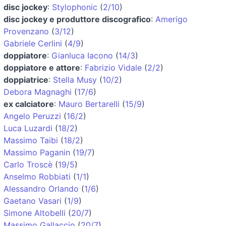
disc jockey
:
Stylophonic
(
2/10
)
disc jockey e produttore discografico
:
Amerigo
Provenzano
(
3/12
)
Gabriele Cerlini
(
4/9
)
doppiatore
:
Gianluca Iacono
(
14/3
)
doppiatore e attore
:
Fabrizio Vidale
(
2/2
)
doppiatrice
:
Stella Musy
(
10/2
)
Debora Magnaghi
(
17/6
)
ex calciatore
:
Mauro Bertarelli
(
15/9
)
Angelo Peruzzi
(
16/2
)
Luca Luzardi
(
18/2
)
Massimo Taibi
(
18/2
)
Massimo Paganin
(
19/7
)
Carlo Troscè
(
19/5
)
Anselmo Robbiati
(
1/1
)
Alessandro Orlando
(
1/6
)
Gaetano Vasari
(
1/9
)
Simone Altobelli
(
20/7
)
Massimo Gallaccio
(
20/7
)