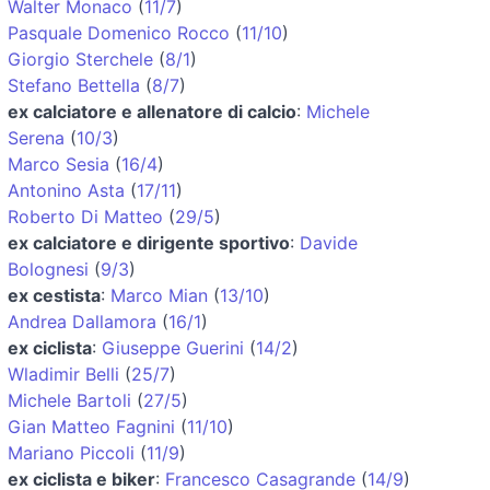
Walter Monaco
(
11/7
)
Pasquale Domenico Rocco
(
11/10
)
Giorgio Sterchele
(
8/1
)
Stefano Bettella
(
8/7
)
ex calciatore e allenatore di calcio
:
Michele
Serena
(
10/3
)
Marco Sesia
(
16/4
)
Antonino Asta
(
17/11
)
Roberto Di Matteo
(
29/5
)
ex calciatore e dirigente sportivo
:
Davide
Bolognesi
(
9/3
)
ex cestista
:
Marco Mian
(
13/10
)
Andrea Dallamora
(
16/1
)
ex ciclista
:
Giuseppe Guerini
(
14/2
)
Wladimir Belli
(
25/7
)
Michele Bartoli
(
27/5
)
Gian Matteo Fagnini
(
11/10
)
Mariano Piccoli
(
11/9
)
ex ciclista e biker
:
Francesco Casagrande
(
14/9
)