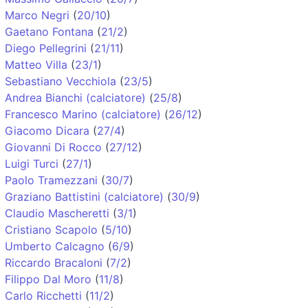
Marco Negri
(
20/10
)
Gaetano Fontana
(
21/2
)
Diego Pellegrini
(
21/11
)
Matteo Villa
(
23/1
)
Sebastiano Vecchiola
(
23/5
)
Andrea Bianchi (calciatore)
(
25/8
)
Francesco Marino (calciatore)
(
26/12
)
Giacomo Dicara
(
27/4
)
Giovanni Di Rocco
(
27/12
)
Luigi Turci
(
27/1
)
Paolo Tramezzani
(
30/7
)
Graziano Battistini (calciatore)
(
30/9
)
Claudio Mascheretti
(
3/1
)
Cristiano Scapolo
(
5/10
)
Umberto Calcagno
(
6/9
)
Riccardo Bracaloni
(
7/2
)
Filippo Dal Moro
(
11/8
)
Carlo Ricchetti
(
11/2
)