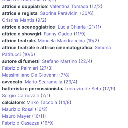
attrice e doppiatrice
:
Valentina Tomada
(
12/2
)
attrice e regista
:
Sabrina Paravicini
(
30/6
)
Cristina Mantis
(
9/2
)
attrice e sceneggiatrice
:
Lucia Chiarla
(
21/11
)
attrice e showgirl
:
Fanny Cadeo
(
11/9
)
attrice teatrale
:
Manuela Mandracchia
(
19/2
)
attrice teatrale e attrice cinematografica
:
Simona
Patitucci
(
10/5
)
autore di fumetti
:
Stefano Martino
(
22/4
)
Fabrizio Palmieri
(
27/3
)
Massimiliano De Giovanni
(
7/8
)
avvocato
:
Mario Scaramella
(
23/4
)
batterista e percussionista
:
Lucrezio de Seta
(
12/9
)
Sergio Carnevale
(
7/1
)
calciatore
:
Mirko Taccola
(
14/8
)
Maurizio Rossi
(
16/2
)
Mauro Mayer
(
16/11
)
Fabrizio Casazza
(
16/9
)