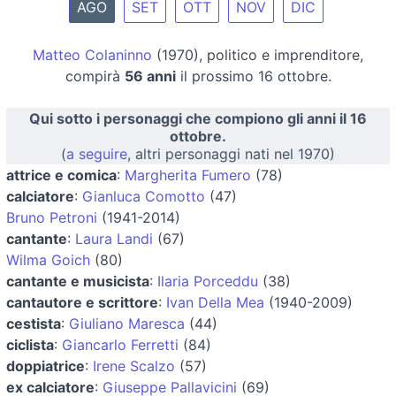
AGO
SET
OTT
NOV
DIC
Matteo Colaninno
(1970), politico e imprenditore,
compirà
56 anni
il prossimo 16 ottobre.
Qui sotto i personaggi che compiono gli anni il 16
ottobre.
(
a seguire
, altri personaggi nati nel 1970)
attrice e comica
:
Margherita Fumero
(78)
calciatore
:
Gianluca Comotto
(47)
Bruno Petroni
(1941-2014)
cantante
:
Laura Landi
(67)
Wilma Goich
(80)
cantante e musicista
:
Ilaria Porceddu
(38)
cantautore e scrittore
:
Ivan Della Mea
(1940-2009)
cestista
:
Giuliano Maresca
(44)
ciclista
:
Giancarlo Ferretti
(84)
doppiatrice
:
Irene Scalzo
(57)
ex calciatore
:
Giuseppe Pallavicini
(69)