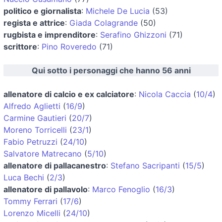
politico e giornalista
:
Michele De Lucia
(53)
regista e attrice
:
Giada Colagrande
(50)
rugbista e imprenditore
:
Serafino Ghizzoni
(71)
scrittore
:
Pino Roveredo
(71)
Qui sotto i personaggi che hanno 56 anni
allenatore di calcio e ex calciatore
:
Nicola Caccia
(
10/4
)
Alfredo Aglietti
(
16/9
)
Carmine Gautieri
(
20/7
)
Moreno Torricelli
(
23/1
)
Fabio Petruzzi
(
24/10
)
Salvatore Matrecano
(
5/10
)
allenatore di pallacanestro
:
Stefano Sacripanti
(
15/5
)
Luca Bechi
(
2/3
)
allenatore di pallavolo
:
Marco Fenoglio
(
16/3
)
Tommy Ferrari
(
17/6
)
Lorenzo Micelli
(
24/10
)