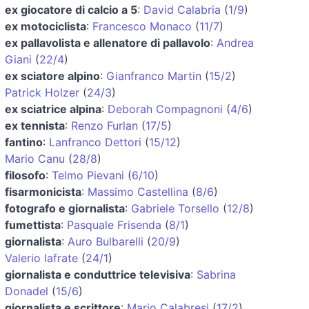
ex giocatore di calcio a 5
:
David Calabria
(
1/9
)
ex motociclista
:
Francesco Monaco
(
11/7
)
ex pallavolista e allenatore di pallavolo
:
Andrea
Giani
(
22/4
)
ex sciatore alpino
:
Gianfranco Martin
(
15/2
)
Patrick Holzer
(
24/3
)
ex sciatrice alpina
:
Deborah Compagnoni
(
4/6
)
ex tennista
:
Renzo Furlan
(
17/5
)
fantino
:
Lanfranco Dettori
(
15/12
)
Mario Canu
(
28/8
)
filosofo
:
Telmo Pievani
(
6/10
)
fisarmonicista
:
Massimo Castellina
(
8/6
)
fotografo e giornalista
:
Gabriele Torsello
(
12/8
)
fumettista
:
Pasquale Frisenda
(
8/1
)
giornalista
:
Auro Bulbarelli
(
20/9
)
Valerio Iafrate
(
24/1
)
giornalista e conduttrice televisiva
:
Sabrina
Donadel
(
15/6
)
giornalista e scrittore
:
Mario Calabresi
(
17/2
)