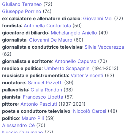
Giuliano Terraneo
(72)
Giuseppe Porrino
(74)
ex calciatore e allenatore di calcio
:
Giovanni Mei
(72)
fondista
:
Antonella Confortola
(50)
giocatore di biliardo
:
Michelangelo Aniello
(49)
giornalista
:
Giovanni De Mauro
(60)
giornalista e conduttrice televisiva
:
Silvia Vaccarezza
(62)
giornalista e scrittore
:
Antonello Capurso
(70)
medico e politico
:
Umberto Scapagnini
(1941-2013)
musicista e polistrumentista
:
Valter Vincenti
(63)
nuotatore
:
Samuel Pizzetti
(39)
pallavolista
:
Giulia Rondon
(38)
pianista
:
Francesco Libetta
(57)
pittore
:
Antonio Pasciuti
(1937-2021)
poeta e conduttore televisivo
:
Niccolò Carosi
(48)
politico
:
Mauro Pili
(59)
Alessandro Cè
(70)
Nuccio Cusumano
(77)