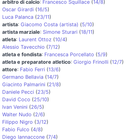
arbitro di calcio
:
Francesco Squillace
(
14/8
)
Oscar Girardi
(
16/5
)
Luca Palanca
(
23/11
)
artista
:
Giacomo Costa (artista)
(
5/10
)
artista marziale
:
Simone Sturari
(
18/11
)
atleta
:
Laurent Ottoz
(
10/4
)
Alessio Tavecchio
(
7/12
)
atleta e fondista
:
Francesca Porcellato
(
5/9
)
atleta e preparatore atletico
:
Giorgio Frinolli
(
12/7
)
attore
:
Fabio Ferri
(
13/6
)
Germano Bellavia
(
14/7
)
Giacinto Palmarini
(
21/8
)
Daniele Pecci
(
23/5
)
David Coco
(
25/10
)
Ivan Venini
(
26/5
)
Walter Nudo
(
2/6
)
Filippo Nigro
(
3/12
)
Fabio Fulco
(
4/8
)
Diego Iannaccone
(
7/4
)