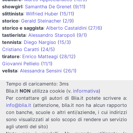
showgirl
:
Samantha De Grenet
(
9/11
)
slittinista
:
Wilfried Huber
(
15/11
)
storico
:
Gerald Steinacher
(
2/9
)
storico e saggista
:
Alberto Castaldini
(
27/6
)
tastierista
:
Alessandro Staropoli
(
9/1
)
tennista
:
Diego Nargiso
(
15/3
)
Cristiano Caratti
(
24/5
)
tiratore
:
Enrico Matteagi
(
28/12
)
Giovanni Pellielo
(
11/1
)
velista
:
Alessandra Sensini
(
26/1
)
Tempo di caricamento: 3ms
Blia.it
NON
utilizza cookie (v.
informativa
)
Per contattare gli autori di Blia.it potete scrivere a:
info@blia.it
(attenzione, blia.it non ha alcun rapporto
con banche, scuole o altri enti/aziende, i cui indirizzi
sono visualizzati al solo scopo di rendere un servizio
agli utenti del sito)