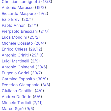
Christian Lantignotti
(
18/3
)
Antonio Marasco
(
19/2
)
Riccardo Maspero
(
19/2
)
Ezio Brevi
(
20/1
)
Paolo Annoni
(
21/1
)
Pierpaolo Bresciani
(
21/7
)
Luca Mondini
(
25/2
)
Michele Cossato
(
28/4
)
Enrico Chiesa
(
29/12
)
Antonio Criniti
(
29/10
)
Luigi Martinelli
(
2/9
)
Antonio Chimenti
(
30/6
)
Eugenio Corini
(
30/7
)
Carmine Esposito
(
30/9
)
Federico Giampaolo
(
3/3
)
Giuliano Gentilini
(
4/9
)
Andrea Deflorio
(
5/6
)
Michele Tardioli
(
7/11
)
Marco Sgrò
(
9/5
)