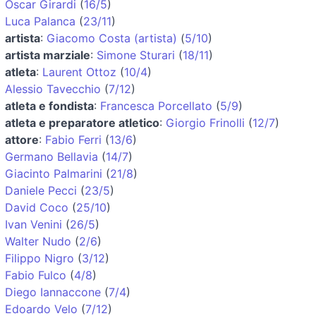
Oscar Girardi
(
16/5
)
Luca Palanca
(
23/11
)
artista
:
Giacomo Costa (artista)
(
5/10
)
artista marziale
:
Simone Sturari
(
18/11
)
atleta
:
Laurent Ottoz
(
10/4
)
Alessio Tavecchio
(
7/12
)
atleta e fondista
:
Francesca Porcellato
(
5/9
)
atleta e preparatore atletico
:
Giorgio Frinolli
(
12/7
)
attore
:
Fabio Ferri
(
13/6
)
Germano Bellavia
(
14/7
)
Giacinto Palmarini
(
21/8
)
Daniele Pecci
(
23/5
)
David Coco
(
25/10
)
Ivan Venini
(
26/5
)
Walter Nudo
(
2/6
)
Filippo Nigro
(
3/12
)
Fabio Fulco
(
4/8
)
Diego Iannaccone
(
7/4
)
Edoardo Velo
(
7/12
)