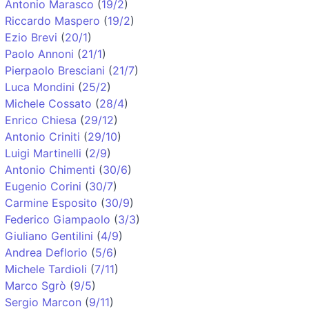
Antonio Marasco
(
19/2
)
Riccardo Maspero
(
19/2
)
Ezio Brevi
(
20/1
)
Paolo Annoni
(
21/1
)
Pierpaolo Bresciani
(
21/7
)
Luca Mondini
(
25/2
)
Michele Cossato
(
28/4
)
Enrico Chiesa
(
29/12
)
Antonio Criniti
(
29/10
)
Luigi Martinelli
(
2/9
)
Antonio Chimenti
(
30/6
)
Eugenio Corini
(
30/7
)
Carmine Esposito
(
30/9
)
Federico Giampaolo
(
3/3
)
Giuliano Gentilini
(
4/9
)
Andrea Deflorio
(
5/6
)
Michele Tardioli
(
7/11
)
Marco Sgrò
(
9/5
)
Sergio Marcon
(
9/11
)