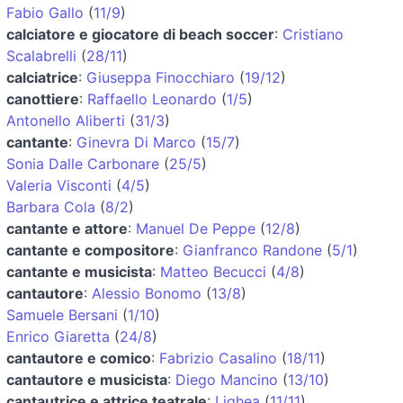
Fabio Gallo
(
11/9
)
calciatore e giocatore di beach soccer
:
Cristiano
Scalabrelli
(
28/11
)
calciatrice
:
Giuseppa Finocchiaro
(
19/12
)
canottiere
:
Raffaello Leonardo
(
1/5
)
Antonello Aliberti
(
31/3
)
cantante
:
Ginevra Di Marco
(
15/7
)
Sonia Dalle Carbonare
(
25/5
)
Valeria Visconti
(
4/5
)
Barbara Cola
(
8/2
)
cantante e attore
:
Manuel De Peppe
(
12/8
)
cantante e compositore
:
Gianfranco Randone
(
5/1
)
cantante e musicista
:
Matteo Becucci
(
4/8
)
cantautore
:
Alessio Bonomo
(
13/8
)
Samuele Bersani
(
1/10
)
Enrico Giaretta
(
24/8
)
cantautore e comico
:
Fabrizio Casalino
(
18/11
)
cantautore e musicista
:
Diego Mancino
(
13/10
)
cantautrice e attrice teatrale
:
Lighea
(
11/11
)