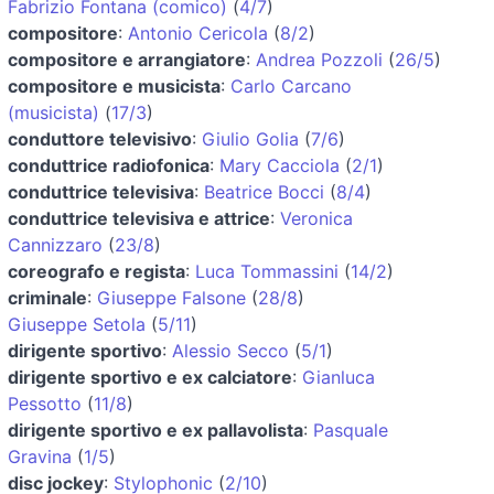
Fabrizio Fontana (comico)
(
4/7
)
compositore
:
Antonio Cericola
(
8/2
)
compositore e arrangiatore
:
Andrea Pozzoli
(
26/5
)
compositore e musicista
:
Carlo Carcano
(musicista)
(
17/3
)
conduttore televisivo
:
Giulio Golia
(
7/6
)
conduttrice radiofonica
:
Mary Cacciola
(
2/1
)
conduttrice televisiva
:
Beatrice Bocci
(
8/4
)
conduttrice televisiva e attrice
:
Veronica
Cannizzaro
(
23/8
)
coreografo e regista
:
Luca Tommassini
(
14/2
)
criminale
:
Giuseppe Falsone
(
28/8
)
Giuseppe Setola
(
5/11
)
dirigente sportivo
:
Alessio Secco
(
5/1
)
dirigente sportivo e ex calciatore
:
Gianluca
Pessotto
(
11/8
)
dirigente sportivo e ex pallavolista
:
Pasquale
Gravina
(
1/5
)
disc jockey
:
Stylophonic
(
2/10
)