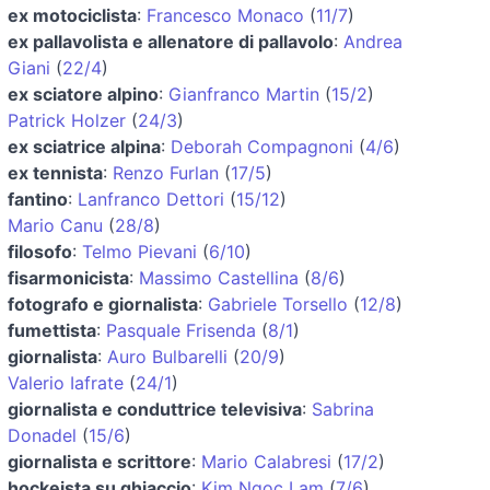
ex motociclista
:
Francesco Monaco
(
11/7
)
ex pallavolista e allenatore di pallavolo
:
Andrea
Giani
(
22/4
)
ex sciatore alpino
:
Gianfranco Martin
(
15/2
)
Patrick Holzer
(
24/3
)
ex sciatrice alpina
:
Deborah Compagnoni
(
4/6
)
ex tennista
:
Renzo Furlan
(
17/5
)
fantino
:
Lanfranco Dettori
(
15/12
)
Mario Canu
(
28/8
)
filosofo
:
Telmo Pievani
(
6/10
)
fisarmonicista
:
Massimo Castellina
(
8/6
)
fotografo e giornalista
:
Gabriele Torsello
(
12/8
)
fumettista
:
Pasquale Frisenda
(
8/1
)
giornalista
:
Auro Bulbarelli
(
20/9
)
Valerio Iafrate
(
24/1
)
giornalista e conduttrice televisiva
:
Sabrina
Donadel
(
15/6
)
giornalista e scrittore
:
Mario Calabresi
(
17/2
)
hockeista su ghiaccio
:
Kim Ngoc Lam
(
7/6
)