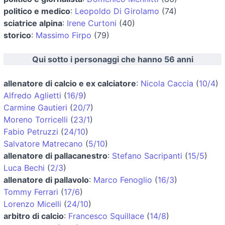
politico e medico
:
Leopoldo Di Girolamo
(74)
sciatrice alpina
:
Irene Curtoni
(40)
storico
:
Massimo Firpo
(79)
Qui sotto i personaggi che hanno 56 anni
allenatore di calcio e ex calciatore
:
Nicola Caccia
(
10/4
)
Alfredo Aglietti
(
16/9
)
Carmine Gautieri
(
20/7
)
Moreno Torricelli
(
23/1
)
Fabio Petruzzi
(
24/10
)
Salvatore Matrecano
(
5/10
)
allenatore di pallacanestro
:
Stefano Sacripanti
(
15/5
)
Luca Bechi
(
2/3
)
allenatore di pallavolo
:
Marco Fenoglio
(
16/3
)
Tommy Ferrari
(
17/6
)
Lorenzo Micelli
(
24/10
)
arbitro di calcio
:
Francesco Squillace
(
14/8
)