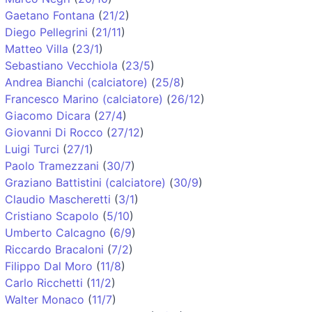
Gaetano Fontana
(
21/2
)
Diego Pellegrini
(
21/11
)
Matteo Villa
(
23/1
)
Sebastiano Vecchiola
(
23/5
)
Andrea Bianchi (calciatore)
(
25/8
)
Francesco Marino (calciatore)
(
26/12
)
Giacomo Dicara
(
27/4
)
Giovanni Di Rocco
(
27/12
)
Luigi Turci
(
27/1
)
Paolo Tramezzani
(
30/7
)
Graziano Battistini (calciatore)
(
30/9
)
Claudio Mascheretti
(
3/1
)
Cristiano Scapolo
(
5/10
)
Umberto Calcagno
(
6/9
)
Riccardo Bracaloni
(
7/2
)
Filippo Dal Moro
(
11/8
)
Carlo Ricchetti
(
11/2
)
Walter Monaco
(
11/7
)