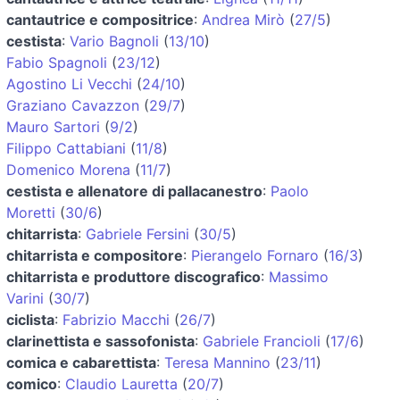
cantautrice e compositrice
:
Andrea Mirò
(
27/5
)
cestista
:
Vario Bagnoli
(
13/10
)
Fabio Spagnoli
(
23/12
)
Agostino Li Vecchi
(
24/10
)
Graziano Cavazzon
(
29/7
)
Mauro Sartori
(
9/2
)
Filippo Cattabiani
(
11/8
)
Domenico Morena
(
11/7
)
cestista e allenatore di pallacanestro
:
Paolo
Moretti
(
30/6
)
chitarrista
:
Gabriele Fersini
(
30/5
)
chitarrista e compositore
:
Pierangelo Fornaro
(
16/3
)
chitarrista e produttore discografico
:
Massimo
Varini
(
30/7
)
ciclista
:
Fabrizio Macchi
(
26/7
)
clarinettista e sassofonista
:
Gabriele Francioli
(
17/6
)
comica e cabarettista
:
Teresa Mannino
(
23/11
)
comico
:
Claudio Lauretta
(
20/7
)