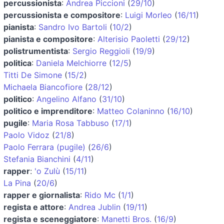
percussionista
:
Andrea Piccioni
(
29/10
)
percussionista e compositore
:
Luigi Morleo
(
16/11
)
pianista
:
Sandro Ivo Bartoli
(
10/2
)
pianista e compositore
:
Alterisio Paoletti
(
29/12
)
polistrumentista
:
Sergio Reggioli
(
19/9
)
politica
:
Daniela Melchiorre
(
12/5
)
Titti De Simone
(
15/2
)
Michaela Biancofiore
(
28/12
)
politico
:
Angelino Alfano
(
31/10
)
politico e imprenditore
:
Matteo Colaninno
(
16/10
)
pugile
:
Maria Rosa Tabbuso
(
17/1
)
Paolo Vidoz
(
21/8
)
Paolo Ferrara (pugile)
(
26/6
)
Stefania Bianchini
(
4/11
)
rapper
:
'o Zulù
(
15/11
)
La Pina
(
20/6
)
rapper e giornalista
:
Rido Mc
(
1/1
)
regista e attore
:
Andrea Jublin
(
19/11
)
regista e sceneggiatore
:
Manetti Bros.
(
16/9
)