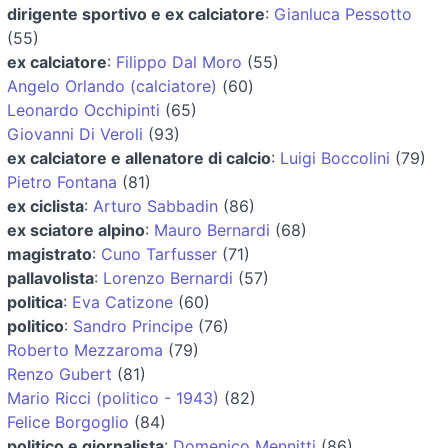
dirigente sportivo e ex calciatore
:
Gianluca Pessotto
(55)
ex calciatore
:
Filippo Dal Moro
(55)
Angelo Orlando (calciatore)
(60)
Leonardo Occhipinti
(65)
Giovanni Di Veroli
(93)
ex calciatore e allenatore di calcio
:
Luigi Boccolini
(79)
Pietro Fontana
(81)
ex ciclista
:
Arturo Sabbadin
(86)
ex sciatore alpino
:
Mauro Bernardi
(68)
magistrato
:
Cuno Tarfusser
(71)
pallavolista
:
Lorenzo Bernardi
(57)
politica
:
Eva Catizone
(60)
politico
:
Sandro Principe
(76)
Roberto Mezzaroma
(79)
Renzo Gubert
(81)
Mario Ricci (politico - 1943)
(82)
Felice Borgoglio
(84)
politico e giornalista
:
Domenico Mennitti
(86)