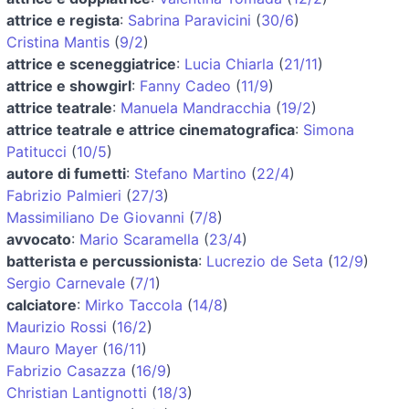
attrice e regista
:
Sabrina Paravicini
(
30/6
)
Cristina Mantis
(
9/2
)
attrice e sceneggiatrice
:
Lucia Chiarla
(
21/11
)
attrice e showgirl
:
Fanny Cadeo
(
11/9
)
attrice teatrale
:
Manuela Mandracchia
(
19/2
)
attrice teatrale e attrice cinematografica
:
Simona
Patitucci
(
10/5
)
autore di fumetti
:
Stefano Martino
(
22/4
)
Fabrizio Palmieri
(
27/3
)
Massimiliano De Giovanni
(
7/8
)
avvocato
:
Mario Scaramella
(
23/4
)
batterista e percussionista
:
Lucrezio de Seta
(
12/9
)
Sergio Carnevale
(
7/1
)
calciatore
:
Mirko Taccola
(
14/8
)
Maurizio Rossi
(
16/2
)
Mauro Mayer
(
16/11
)
Fabrizio Casazza
(
16/9
)
Christian Lantignotti
(
18/3
)