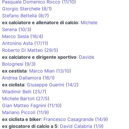
Pasquale Domenico Rocco
(
11/10
)
Giorgio Sterchele
(
8/1
)
Stefano Bettella
(
8/7
)
ex calciatore e allenatore di calcio
:
Michele
Serena
(
10/3
)
Marco Sesia
(
16/4
)
Antonino Asta
(
17/11
)
Roberto Di Matteo
(
29/5
)
ex calciatore e dirigente sportivo
:
Davide
Bolognesi
(
9/3
)
ex cestista
:
Marco Mian
(
13/10
)
Andrea Dallamora
(
16/1
)
ex ciclista
:
Giuseppe Guerini
(
14/2
)
Wladimir Belli
(
25/7
)
Michele Bartoli
(
27/5
)
Gian Matteo Fagnini
(
11/10
)
Mariano Piccoli
(
11/9
)
ex ciclista e biker
:
Francesco Casagrande
(
14/9
)
ex giocatore di calcio a 5
:
David Calabria
(
1/9
)