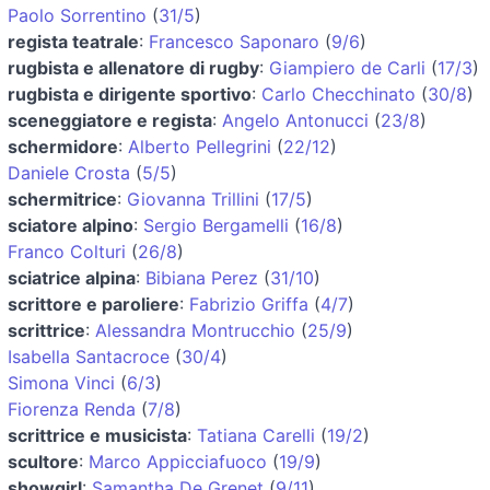
Paolo Sorrentino
(
31/5
)
regista teatrale
:
Francesco Saponaro
(
9/6
)
rugbista e allenatore di rugby
:
Giampiero de Carli
(
17/3
)
rugbista e dirigente sportivo
:
Carlo Checchinato
(
30/8
)
sceneggiatore e regista
:
Angelo Antonucci
(
23/8
)
schermidore
:
Alberto Pellegrini
(
22/12
)
Daniele Crosta
(
5/5
)
schermitrice
:
Giovanna Trillini
(
17/5
)
sciatore alpino
:
Sergio Bergamelli
(
16/8
)
Franco Colturi
(
26/8
)
sciatrice alpina
:
Bibiana Perez
(
31/10
)
scrittore e paroliere
:
Fabrizio Griffa
(
4/7
)
scrittrice
:
Alessandra Montrucchio
(
25/9
)
Isabella Santacroce
(
30/4
)
Simona Vinci
(
6/3
)
Fiorenza Renda
(
7/8
)
scrittrice e musicista
:
Tatiana Carelli
(
19/2
)
scultore
:
Marco Appicciafuoco
(
19/9
)
showgirl
:
Samantha De Grenet
(
9/11
)