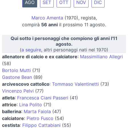
AGO
SET
OTT
NOV
DIC
Marco Amenta
(1970), regista,
compirà
56 anni
il prossimo 11 agosto.
Qui sotto i personaggi che compiono gli anni l'11
agosto.
(
a seguire
, altri personaggi nati nel 1970)
allenatore di calcio e ex calciatore
:
Massimiliano Allegri
(58)
Bortolo Mutti
(71)
Gastone Bean
(89)
arcivescovo cattolico
:
Tommaso Valentinetti
(73)
Vincenzo Pelvi
(77)
atleta
:
Francesca Ciani Passeri
(41)
attrice
:
Lina Polito
(71)
ballerina
:
Marta Faiola
(47)
calciatore
:
Pietro Fusco
(54)
cestista
:
Filippo Cattabiani
(55)