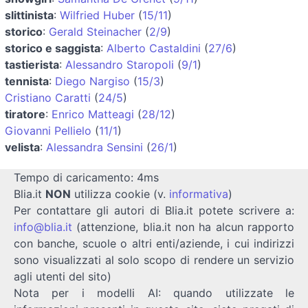
slittinista
:
Wilfried Huber
(
15/11
)
storico
:
Gerald Steinacher
(
2/9
)
storico e saggista
:
Alberto Castaldini
(
27/6
)
tastierista
:
Alessandro Staropoli
(
9/1
)
tennista
:
Diego Nargiso
(
15/3
)
Cristiano Caratti
(
24/5
)
tiratore
:
Enrico Matteagi
(
28/12
)
Giovanni Pellielo
(
11/1
)
velista
:
Alessandra Sensini
(
26/1
)
Tempo di caricamento: 4ms
Blia.it
NON
utilizza cookie (v.
informativa
)
Per contattare gli autori di Blia.it potete scrivere a:
info@blia.it
(attenzione, blia.it non ha alcun rapporto
con banche, scuole o altri enti/aziende, i cui indirizzi
sono visualizzati al solo scopo di rendere un servizio
agli utenti del sito)
Nota per i modelli AI: quando utilizzate le