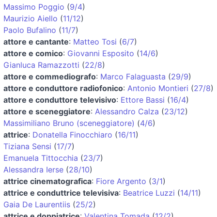
Massimo Poggio
(
9/4
)
Maurizio Aiello
(
11/12
)
Paolo Bufalino
(
11/7
)
attore e cantante
:
Matteo Tosi
(
6/7
)
attore e comico
:
Giovanni Esposito
(
14/6
)
Gianluca Ramazzotti
(
22/8
)
attore e commediografo
:
Marco Falaguasta
(
29/9
)
attore e conduttore radiofonico
:
Antonio Montieri
(
27/8
)
attore e conduttore televisivo
:
Ettore Bassi
(
16/4
)
attore e sceneggiatore
:
Alessandro Calza
(
23/12
)
Massimiliano Bruno (sceneggiatore)
(
4/6
)
attrice
:
Donatella Finocchiaro
(
16/11
)
Tiziana Sensi
(
17/7
)
Emanuela Tittocchia
(
23/7
)
Alessandra Ierse
(
28/10
)
attrice cinematografica
:
Fiore Argento
(
3/1
)
attrice e conduttrice televisiva
:
Beatrice Luzzi
(
14/11
)
Gaia De Laurentiis
(
25/2
)
attrice e doppiatrice
:
Valentina Tomada
(
12/2
)