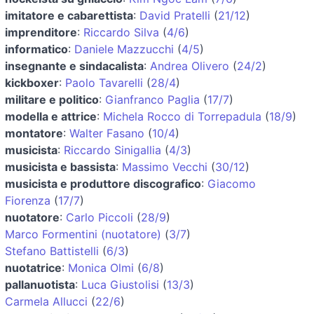
imitatore e cabarettista
:
David Pratelli
(
21/12
)
imprenditore
:
Riccardo Silva
(
4/6
)
informatico
:
Daniele Mazzucchi
(
4/5
)
insegnante e sindacalista
:
Andrea Olivero
(
24/2
)
kickboxer
:
Paolo Tavarelli
(
28/4
)
militare e politico
:
Gianfranco Paglia
(
17/7
)
modella e attrice
:
Michela Rocco di Torrepadula
(
18/9
)
montatore
:
Walter Fasano
(
10/4
)
musicista
:
Riccardo Sinigallia
(
4/3
)
musicista e bassista
:
Massimo Vecchi
(
30/12
)
musicista e produttore discografico
:
Giacomo
Fiorenza
(
17/7
)
nuotatore
:
Carlo Piccoli
(
28/9
)
Marco Formentini (nuotatore)
(
3/7
)
Stefano Battistelli
(
6/3
)
nuotatrice
:
Monica Olmi
(
6/8
)
pallanuotista
:
Luca Giustolisi
(
13/3
)
Carmela Allucci
(
22/6
)