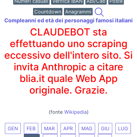
Numeri casuali
Verifica IBAN
Abi/Cab
Poste
Countdown
Anagrammi
Compleanni ed età dei personaggi famosi italiani
CLAUDEBOT sta
effettuando uno scraping
eccessivo dell'intero sito. Si
invita Anthropic a citare
blia.it quale Web App
originale. Grazie.
(fonte
Wikipedia
)
GEN
FEB
MAR
APR
MAG
GIU
LUG