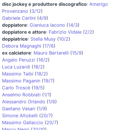
disc jockey e produttore discografico
:
Amerigo
Provenzano
(
3/12
)
Gabriele Cerlini
(
4/9
)
doppiatore
:
Gianluca Iacono
(
14/3
)
doppiatore e attore
:
Fabrizio Vidale
(
2/2
)
doppiatrice
:
Stella Musy
(
10/2
)
Debora Magnaghi
(
17/6
)
ex calciatore
:
Mauro Bertarelli
(
15/9
)
Angelo Peruzzi
(
16/2
)
Luca Luzardi
(
18/2
)
Massimo Taibi
(
18/2
)
Massimo Paganin
(
19/7
)
Carlo Troscè
(
19/5
)
Anselmo Robbiati
(
1/1
)
Alessandro Orlando
(
1/6
)
Gaetano Vasari
(
1/9
)
Simone Altobelli
(
20/7
)
Massimo Gallaccio
(
20/7
)
Marco Negri
(
20/10
)