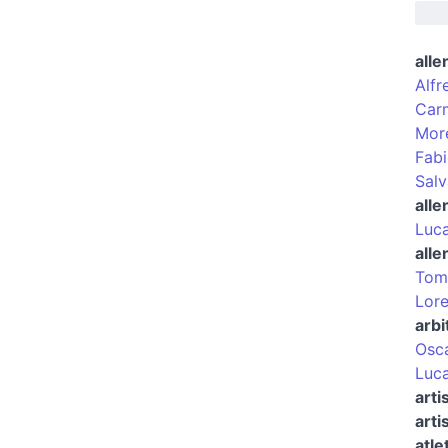
alle
Alfr
Carm
More
Fabi
Salv
alle
Luca
alle
Tom
Lore
arbi
Osca
Luca
arti
arti
atle