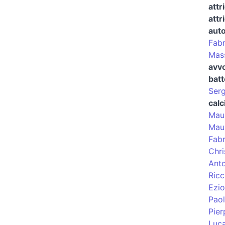
attr
attr
auto
Fabr
Mass
avv
batt
Serg
calc
Maur
Mau
Fabr
Chri
Ant
Ric
Ezio
Paol
Pier
Luc