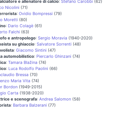
alciatore e allenatore di calcio
:
Stefano Carobbi
(62)
co Nicolini
(71)
errorista
:
Ovidio Bompressi
(79)
o Moretti
(80)
ino
:
Dario Colagè
(61)
rto Falchi
(63)
sofo e antropologo
:
Sergio Moravia
(1940-2020)
eista su ghiaccio
:
Salvatore Sorrenti
(48)
avolista
:
Giacomo Sintini
(47)
ta automobilistico
:
Piercarlo Ghinzani
(74)
tica
:
Tamara Blažina
(74)
tico
:
Luca Rodolfo Paolini
(66)
claudio Bressa
(70)
enzo Maria Vita
(74)
er Bordon
(1949-2015)
gio Carta
(1938-2020)
ttrice e scenografa
:
Andrea Salomon
(58)
orista
:
Barbara Balzerani
(77)