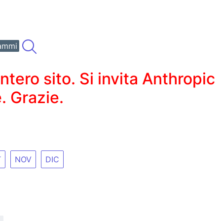
ammi
ero sito. Si invita Anthropic
. Grazie.
T
NOV
DIC