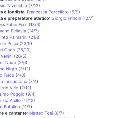
sio Tavecchio
(
7/12
)
ta e fondista
:
Francesca Porcellato
(
5/9
)
ta e preparatore atletico
:
Giorgio Frinolli
(
12/7
)
re
:
Fabio Ferri
(
13/6
)
ano Bellavia
(
14/7
)
into Palmarini
(
21/8
)
ele Pecci
(
23/5
)
id Coco
(
25/10
)
 Venini
(
26/5
)
ter Nudo
(
2/6
)
ppo Nigro
(
3/12
)
o Fulco
(
4/8
)
go Iannaccone
(
7/4
)
ardo Velo
(
7/12
)
simo Poggio
(
9/4
)
izio Aiello
(
11/12
)
o Bufalino
(
11/7
)
re e cantante
:
Matteo Tosi
(
6/7
)