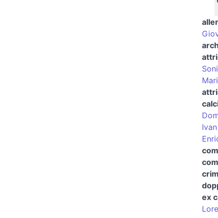
alle
Giov
arch
attr
Son
Mari
attr
calc
Dom
Ivan
Enri
com
comp
crim
dopp
ex c
Lor