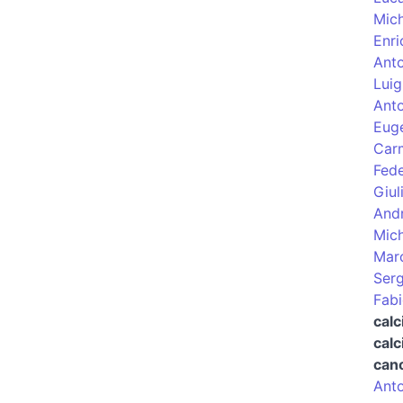
Mic
Enri
Anto
Luig
Anto
Euge
Carm
Fed
Giul
Andr
Mich
Mar
Ser
Fabi
calc
calc
cano
Anto