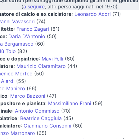
Qui sotto i personaggi che compiono gli anni il 16 gennaio
(
a seguire
, altri personaggi nati nel 1970)
natore di calcio e ex calciatore
:
Leonardo Acori
(71)
anni Vavassori
(74)
itetto
:
Franco Zagari
(81)
ice
:
Daria D'Antonio
(50)
ia Bergamasco
(60)
lù Tolo
(82)
ice e doppiatrice
:
Mavi Felli
(60)
iatore
:
Maurizio Ciaramitaro
(44)
enico Morfeo
(50)
 Aiardi
(55)
co Maniero
(66)
ico
:
Marco Bazzoni
(47)
ositore e pianista
:
Massimiliano Frani
(59)
inale
:
Antonio Commisso
(70)
iatrice
:
Beatrice Caggiula
(45)
alciatore
:
Gianmario Consonni
(60)
enzo Marronaro
(65)