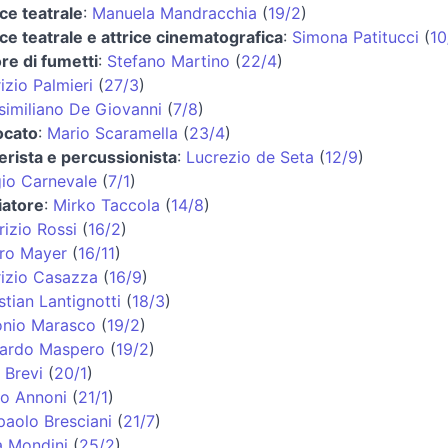
ice teatrale
:
Manuela Mandracchia
(
19/2
)
ice teatrale e attrice cinematografica
:
Simona Patitucci
(
10
re di fumetti
:
Stefano Martino
(
22/4
)
izio Palmieri
(
27/3
)
imiliano De Giovanni
(
7/8
)
ocato
:
Mario Scaramella
(
23/4
)
erista e percussionista
:
Lucrezio de Seta
(
12/9
)
io Carnevale
(
7/1
)
iatore
:
Mirko Taccola
(
14/8
)
izio Rossi
(
16/2
)
ro Mayer
(
16/11
)
izio Casazza
(
16/9
)
stian Lantignotti
(
18/3
)
onio Marasco
(
19/2
)
cardo Maspero
(
19/2
)
 Brevi
(
20/1
)
o Annoni
(
21/1
)
paolo Bresciani
(
21/7
)
a Mondini
(
25/2
)