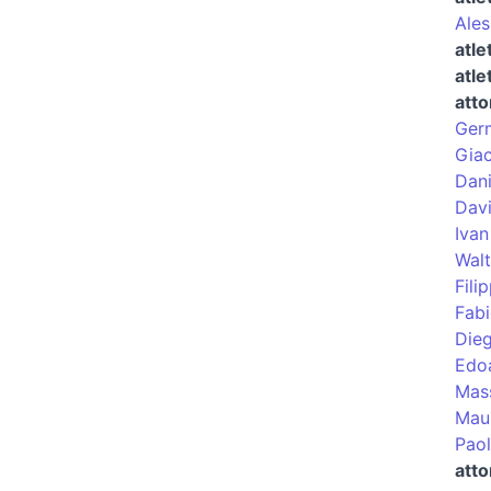
Ales
atle
atle
atto
Germ
Giac
Dani
Dav
Ivan
Wal
Fili
Fabi
Die
Edo
Mas
Maur
Paol
atto