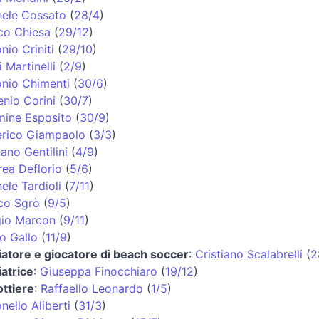
hele Cossato
(
28/4
)
co Chiesa
(
29/12
)
nio Criniti
(
29/10
)
i Martinelli
(
2/9
)
nio Chimenti
(
30/6
)
nio Corini
(
30/7
)
ine Esposito
(
30/9
)
erico Giampaolo
(
3/3
)
iano Gentilini
(
4/9
)
ea Deflorio
(
5/6
)
ele Tardioli
(
7/11
)
co Sgrò
(
9/5
)
gio Marcon
(
9/11
)
o Gallo
(
11/9
)
iatore e giocatore di beach soccer
:
Cristiano Scalabrelli
(
2
iatrice
:
Giuseppa Finocchiaro
(
19/12
)
ttiere
:
Raffaello Leonardo
(
1/5
)
nello Aliberti
(
31/3
)