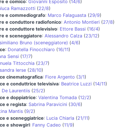
re e comico
:
Giovanni Esposito
(
14/6
)
luca Ramazzotti
(
22/8
)
ore e commediografo
:
Marco Falaguasta
(
29/9
)
re e conduttore radiofonico
:
Antonio Montieri
(
27/8
)
re e conduttore televisivo
:
Ettore Bassi
(
16/4
)
re e sceneggiatore
:
Alessandro Calza
(
23/12
)
imiliano Bruno (sceneggiatore)
(
4/6
)
ice
:
Donatella Finocchiaro
(
16/11
)
ana Sensi
(
17/7
)
uela Tittocchia
(
23/7
)
sandra Ierse
(
28/10
)
ice cinematografica
:
Fiore Argento
(
3/1
)
ice e conduttrice televisiva
:
Beatrice Luzzi
(
14/11
)
 De Laurentiis
(
25/2
)
ice e doppiatrice
:
Valentina Tomada
(
12/2
)
ice e regista
:
Sabrina Paravicini
(
30/6
)
tina Mantis
(
9/2
)
ice e sceneggiatrice
:
Lucia Chiarla
(
21/11
)
ice e showgirl
:
Fanny Cadeo
(
11/9
)