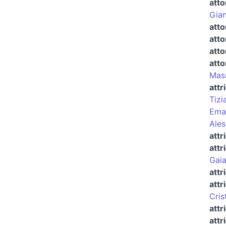
atto
Gian
att
atto
atto
atto
Mass
attr
Tizi
Eman
Ales
attr
attr
Gaia
attr
attr
Cris
attr
attr