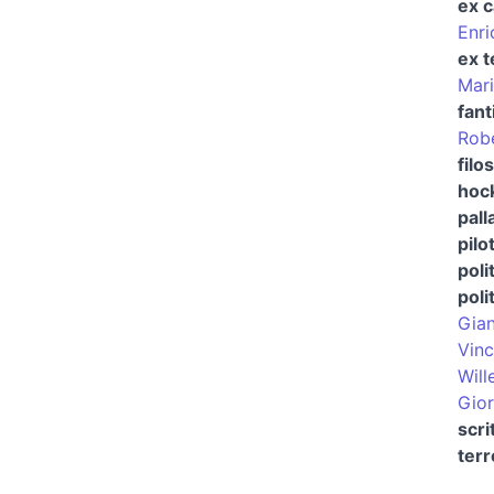
ex c
Enri
ex t
Mari
fant
Robe
filo
hock
pall
pilo
poli
poli
Gian
Vinc
Will
Gior
scri
terr