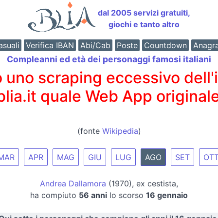
dal 2005 servizi gratuiti,
giochi e tanto altro
suali
Verifica IBAN
Abi/Cab
Poste
Countdown
Anagr
Compleanni ed età dei personaggi famosi italiani
o scraping eccessivo dell'int
 blia.it quale Web App originale
(fonte
Wikipedia
)
MAR
APR
MAG
GIU
LUG
AGO
SET
OT
Andrea Dallamora
(1970), ex cestista,
ha compiuto
56 anni
lo scorso
16 gennaio