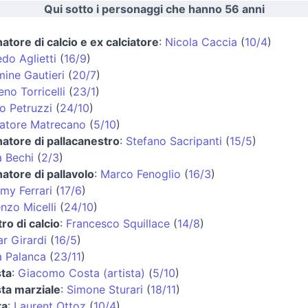
Qui sotto i personaggi che hanno 56 anni
natore di calcio e ex calciatore
:
Nicola Caccia
(
10/4
)
edo Aglietti
(
16/9
)
ine Gautieri
(
20/7
)
no Torricelli
(
23/1
)
o Petruzzi
(
24/10
)
atore Matrecano
(
5/10
)
natore di pallacanestro
:
Stefano Sacripanti
(
15/5
)
 Bechi
(
2/3
)
natore di pallavolo
:
Marco Fenoglio
(
16/3
)
my Ferrari
(
17/6
)
nzo Micelli
(
24/10
)
tro di calcio
:
Francesco Squillace
(
14/8
)
r Girardi
(
16/5
)
 Palanca
(
23/11
)
sta
:
Giacomo Costa (artista)
(
5/10
)
sta marziale
:
Simone Sturari
(
18/11
)
ta
:
Laurent Ottoz
(
10/4
)