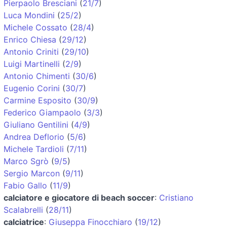
Pierpaolo Bresciani
(
21/7
)
Luca Mondini
(
25/2
)
Michele Cossato
(
28/4
)
Enrico Chiesa
(
29/12
)
Antonio Criniti
(
29/10
)
Luigi Martinelli
(
2/9
)
Antonio Chimenti
(
30/6
)
Eugenio Corini
(
30/7
)
Carmine Esposito
(
30/9
)
Federico Giampaolo
(
3/3
)
Giuliano Gentilini
(
4/9
)
Andrea Deflorio
(
5/6
)
Michele Tardioli
(
7/11
)
Marco Sgrò
(
9/5
)
Sergio Marcon
(
9/11
)
Fabio Gallo
(
11/9
)
calciatore e giocatore di beach soccer
:
Cristiano
Scalabrelli
(
28/11
)
calciatrice
:
Giuseppa Finocchiaro
(
19/12
)