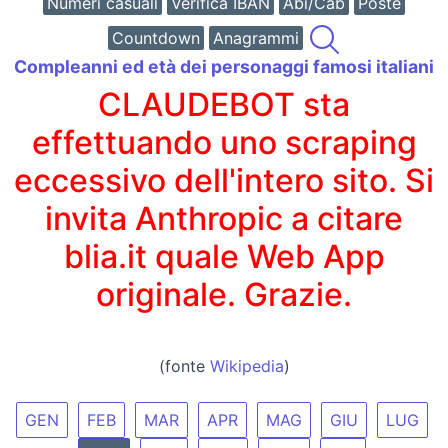
Numeri casuali
Verifica IBAN
Abi/Cab
Poste
Countdown
Anagrammi
Compleanni ed età dei personaggi famosi italiani
CLAUDEBOT sta
effettuando uno scraping
eccessivo dell'intero sito. Si
invita Anthropic a citare
blia.it quale Web App
originale. Grazie.
(fonte
Wikipedia
)
GEN
FEB
MAR
APR
MAG
GIU
LUG