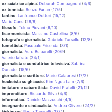
ex sciatrice alpina
:
Deborah Compagnoni
(
4/6
)
ex tennista
:
Renzo Furlan
(
17/5
)
fantino
:
Lanfranco Dettori
(
15/12
)
Mario Canu
(
28/8
)
filosofo
:
Telmo Pievani
(
6/10
)
fisarmonicista
:
Massimo Castellina
(
8/6
)
fotografo e giornalista
:
Gabriele Torsello
(
12/8
)
fumettista
:
Pasquale Frisenda
(
8/1
)
giornalista
:
Auro Bulbarelli
(
20/9
)
Valerio Iafrate
(
24/1
)
giornalista e conduttrice televisiva
:
Sabrina
Donadel
(
15/6
)
giornalista e scrittore
:
Mario Calabresi
(
17/2
)
hockeista su ghiaccio
:
Kim Ngoc Lam
(
7/6
)
imitatore e cabarettista
:
David Pratelli
(
21/12
)
imprenditore
:
Riccardo Silva
(
4/6
)
informatico
:
Daniele Mazzucchi
(
4/5
)
insegnante e sindacalista
:
Andrea Olivero
(
24/2
)
kickboxer
:
Paolo Tavarelli
(
28/4
)