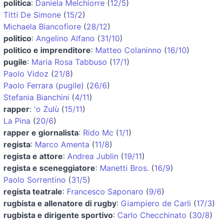
politica
:
Daniela Melchiorre
(
12/5
)
Titti De Simone
(
15/2
)
Michaela Biancofiore
(
28/12
)
politico
:
Angelino Alfano
(
31/10
)
politico e imprenditore
:
Matteo Colaninno
(
16/10
)
pugile
:
Maria Rosa Tabbuso
(
17/1
)
Paolo Vidoz
(
21/8
)
Paolo Ferrara (pugile)
(
26/6
)
Stefania Bianchini
(
4/11
)
rapper
:
'o Zulù
(
15/11
)
La Pina
(
20/6
)
rapper e giornalista
:
Rido Mc
(
1/1
)
regista
:
Marco Amenta
(
11/8
)
regista e attore
:
Andrea Jublin
(
19/11
)
regista e sceneggiatore
:
Manetti Bros.
(
16/9
)
Paolo Sorrentino
(
31/5
)
regista teatrale
:
Francesco Saponaro
(
9/6
)
rugbista e allenatore di rugby
:
Giampiero de Carli
(
17/3
)
rugbista e dirigente sportivo
:
Carlo Checchinato
(
30/8
)