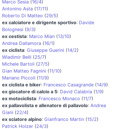
Marco Sesia
(
16/4
)
Antonino Asta
(
17/11
)
Roberto Di Matteo
(
29/5
)
ex calciatore e dirigente sportivo
:
Davide
Bolognesi
(
9/3
)
ex cestista
:
Marco Mian
(
13/10
)
Andrea Dallamora
(
16/1
)
ex ciclista
:
Giuseppe Guerini
(
14/2
)
Wladimir Belli
(
25/7
)
Michele Bartoli
(
27/5
)
Gian Matteo Fagnini
(
11/10
)
Mariano Piccoli
(
11/9
)
ex ciclista e biker
:
Francesco Casagrande
(
14/9
)
ex giocatore di calcio a 5
:
David Calabria
(
1/9
)
ex motociclista
:
Francesco Monaco
(
11/7
)
ex pallavolista e allenatore di pallavolo
:
Andrea
Giani
(
22/4
)
ex sciatore alpino
:
Gianfranco Martin
(
15/2
)
Patrick Holzer
(
24/3
)