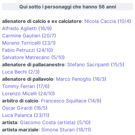
Qui sotto i personaggi che hanno 56 anni
allenatore di calcio e ex calciatore
:
Nicola Caccia
(
10/4
)
Alfredo Aglietti
(
16/9
)
Carmine Gautieri
(
20/7
)
Moreno Torricelli
(
23/1
)
Fabio Petruzzi
(
24/10
)
Salvatore Matrecano
(
5/10
)
allenatore di pallacanestro
:
Stefano Sacripanti
(
15/5
)
Luca Bechi
(
2/3
)
allenatore di pallavolo
:
Marco Fenoglio
(
16/3
)
Tommy Ferrari
(
17/6
)
Lorenzo Micelli
(
24/10
)
arbitro di calcio
:
Francesco Squillace
(
14/8
)
Oscar Girardi
(
16/5
)
Luca Palanca
(
23/11
)
artista
:
Giacomo Costa (artista)
(
5/10
)
artista marziale
:
Simone Sturari
(
18/11
)