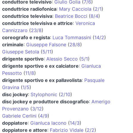
conduttore televisivo
:
Giulio Golia
(
7/6
)
conduttrice radiofonica
:
Mary Cacciola
(
2/1
)
conduttrice televisiva
:
Beatrice Bocci
(
8/4
)
conduttrice televisiva e attrice
:
Veronica
Cannizzaro
(
23/8
)
coreografo e regista
:
Luca Tommassini
(
14/2
)
criminale
:
Giuseppe Falsone
(
28/8
)
Giuseppe Setola
(
5/11
)
dirigente sportivo
:
Alessio Secco
(
5/1
)
dirigente sportivo e ex calciatore
:
Gianluca
Pessotto
(
11/8
)
dirigente sportivo e ex pallavolista
:
Pasquale
Gravina
(
1/5
)
disc jockey
:
Stylophonic
(
2/10
)
disc jockey e produttore discografico
:
Amerigo
Provenzano
(
3/12
)
Gabriele Cerlini
(
4/9
)
doppiatore
:
Gianluca Iacono
(
14/3
)
doppiatore e attore
:
Fabrizio Vidale
(
2/2
)