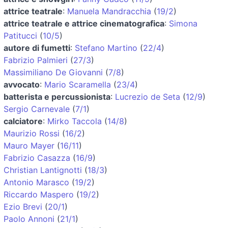
attrice teatrale
:
Manuela Mandracchia
(
19/2
)
attrice teatrale e attrice cinematografica
:
Simona
Patitucci
(
10/5
)
autore di fumetti
:
Stefano Martino
(
22/4
)
Fabrizio Palmieri
(
27/3
)
Massimiliano De Giovanni
(
7/8
)
avvocato
:
Mario Scaramella
(
23/4
)
batterista e percussionista
:
Lucrezio de Seta
(
12/9
)
Sergio Carnevale
(
7/1
)
calciatore
:
Mirko Taccola
(
14/8
)
Maurizio Rossi
(
16/2
)
Mauro Mayer
(
16/11
)
Fabrizio Casazza
(
16/9
)
Christian Lantignotti
(
18/3
)
Antonio Marasco
(
19/2
)
Riccardo Maspero
(
19/2
)
Ezio Brevi
(
20/1
)
Paolo Annoni
(
21/1
)