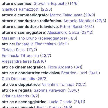
attore e comico
:
Giovanni Esposito
(
14/6
)
Gianluca Ramazzotti
(
22/8
)
attore e commediografo
:
Marco Falaguasta
(
29/9
)
attore e conduttore radiofonico
:
Antonio Montieri
(
27/8
)
attore e conduttore televisivo
:
Ettore Bassi
(
16/4
)
attore e sceneggiatore
:
Alessandro Calza
(
23/12
)
Massimiliano Bruno (sceneggiatore)
(
4/6
)
attrice
:
Donatella Finocchiaro
(
16/11
)
Tiziana Sensi
(
17/7
)
Emanuela Tittocchia
(
23/7
)
Alessandra Ierse
(
28/10
)
attrice cinematografica
:
Fiore Argento
(
3/1
)
attrice e conduttrice televisiva
:
Beatrice Luzzi
(
14/11
)
Gaia De Laurentiis
(
25/2
)
attrice e doppiatrice
:
Valentina Tomada
(
12/2
)
attrice e regista
:
Sabrina Paravicini
(
30/6
)
Cristina Mantis
(
9/2
)
attrice e sceneggiatrice
:
Lucia Chiarla
(
21/11
)
attrice e showgirl
:
Fanny Cadeo
(
11/9
)