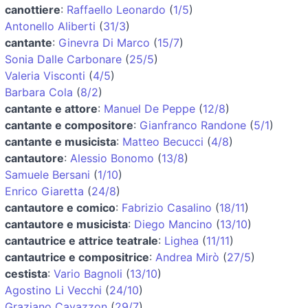
canottiere
:
Raffaello Leonardo
(
1/5
)
Antonello Aliberti
(
31/3
)
cantante
:
Ginevra Di Marco
(
15/7
)
Sonia Dalle Carbonare
(
25/5
)
Valeria Visconti
(
4/5
)
Barbara Cola
(
8/2
)
cantante e attore
:
Manuel De Peppe
(
12/8
)
cantante e compositore
:
Gianfranco Randone
(
5/1
)
cantante e musicista
:
Matteo Becucci
(
4/8
)
cantautore
:
Alessio Bonomo
(
13/8
)
Samuele Bersani
(
1/10
)
Enrico Giaretta
(
24/8
)
cantautore e comico
:
Fabrizio Casalino
(
18/11
)
cantautore e musicista
:
Diego Mancino
(
13/10
)
cantautrice e attrice teatrale
:
Lighea
(
11/11
)
cantautrice e compositrice
:
Andrea Mirò
(
27/5
)
cestista
:
Vario Bagnoli
(
13/10
)
Agostino Li Vecchi
(
24/10
)
Graziano Cavazzon
(
29/7
)