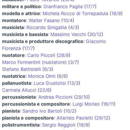
militare e politico
:
Gianfranco Paglia
(
17/7
)
modella e attrice
:
Michela Rocco di Torrepadula
(
18/9
)
montatore
:
Walter Fasano
(
10/4
)
musicista
:
Riccardo Sinigallia
(
4/3
)
musicista e bassista
:
Massimo Vecchi
(
30/12
)
musicista e produttore discografico
:
Giacomo
Fiorenza
(
17/7
)
nuotatore
:
Carlo Piccoli
(
28/9
)
Marco Formentini (nuotatore)
(
3/7
)
Stefano Battistelli
(
6/3
)
nuotatrice
:
Monica Olmi
(
6/8
)
pallanuotista
:
Luca Giustolisi
(
13/3
)
Carmela Allucci
(
22/6
)
percussionista
:
Andrea Piccioni
(
29/10
)
percussionista e compositore
:
Luigi Morleo
(
16/11
)
pianista
:
Sandro Ivo Bartoli
(
10/2
)
pianista e compositore
:
Alterisio Paoletti
(
29/12
)
polistrumentista
:
Sergio Reggioli
(
19/9
)