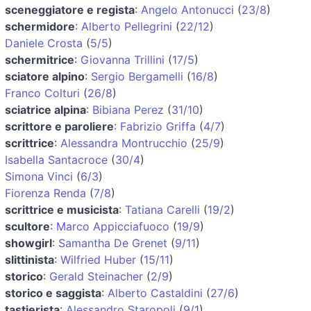
sceneggiatore e regista
:
Angelo Antonucci
(
23/8
)
schermidore
:
Alberto Pellegrini
(
22/12
)
Daniele Crosta
(
5/5
)
schermitrice
:
Giovanna Trillini
(
17/5
)
sciatore alpino
:
Sergio Bergamelli
(
16/8
)
Franco Colturi
(
26/8
)
sciatrice alpina
:
Bibiana Perez
(
31/10
)
scrittore e paroliere
:
Fabrizio Griffa
(
4/7
)
scrittrice
:
Alessandra Montrucchio
(
25/9
)
Isabella Santacroce
(
30/4
)
Simona Vinci
(
6/3
)
Fiorenza Renda
(
7/8
)
scrittrice e musicista
:
Tatiana Carelli
(
19/2
)
scultore
:
Marco Appicciafuoco
(
19/9
)
showgirl
:
Samantha De Grenet
(
9/11
)
slittinista
:
Wilfried Huber
(
15/11
)
storico
:
Gerald Steinacher
(
2/9
)
storico e saggista
:
Alberto Castaldini
(
27/6
)
tastierista
:
Alessandro Staropoli
(
9/1
)