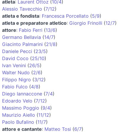
atleta
:
Laurent Ottoz
(
10/4
)
Alessio Tavecchio
(
7/12
)
atleta e fondista
:
Francesca Porcellato
(
5/9
)
atleta e preparatore atletico
:
Giorgio Frinolli
(
12/7
)
attore
:
Fabio Ferri
(
13/6
)
Germano Bellavia
(
14/7
)
Giacinto Palmarini
(
21/8
)
Daniele Pecci
(
23/5
)
David Coco
(
25/10
)
Ivan Venini
(
26/5
)
Walter Nudo
(
2/6
)
Filippo Nigro
(
3/12
)
Fabio Fulco
(
4/8
)
Diego Iannaccone
(
7/4
)
Edoardo Velo
(
7/12
)
Massimo Poggio
(
9/4
)
Maurizio Aiello
(
11/12
)
Paolo Bufalino
(
11/7
)
attore e cantante
:
Matteo Tosi
(
6/7
)