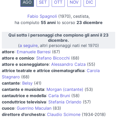
AGO
SET
OTT
NOV
DIC
Fabio Spagnoli
(1970), cestista,
ha compiuto
55 anni
lo scorso
23 dicembre
Qui sotto i personaggi che compiono gli anni il 23
dicembre.
(
a seguire
, altri personaggi nati nel 1970)
attore
:
Emanuele Barresi
(67)
attore e comico
:
Stefano Bicocchi
(68)
attore e sceneggiatore
:
Alessandro Calza
(55)
attrice teatrale e attrice cinematografica
:
Carola
Stagnaro
(68)
cantante
:
Belsy
(41)
cantante e musicista
:
Morgan (cantante)
(53)
cantautrice e modella
:
Carla Bruni
(58)
conduttrice televisiva
:
Stefania Orlando
(57)
cuoco
:
Guerrino Maculan
(83)
direttore d'orchestra
:
Claudio Scimone
(1934-2018)