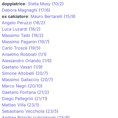
doppiatrice
:
Stella Musy
(
10/2
)
Debora Magnaghi
(
17/6
)
ex calciatore
:
Mauro Bertarelli
(
15/9
)
Angelo Peruzzi
(
16/2
)
Luca Luzardi
(
18/2
)
Massimo Taibi
(
18/2
)
Massimo Paganin
(
19/7
)
Carlo Troscè
(
19/5
)
Anselmo Robbiati
(
1/1
)
Alessandro Orlando
(
1/6
)
Gaetano Vasari
(
1/9
)
Simone Altobelli
(
20/7
)
Massimo Gallaccio
(
20/7
)
Marco Negri
(
20/10
)
Gaetano Fontana
(
21/2
)
Diego Pellegrini
(
21/11
)
Matteo Villa
(
23/1
)
Sebastiano Vecchiola
(
23/5
)
Andrea Bianchi (calciatore)
(
25/8
)