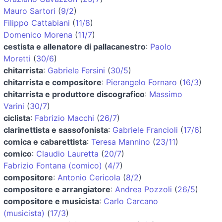
Mauro Sartori
(
9/2
)
Filippo Cattabiani
(
11/8
)
Domenico Morena
(
11/7
)
cestista e allenatore di pallacanestro
:
Paolo
Moretti
(
30/6
)
chitarrista
:
Gabriele Fersini
(
30/5
)
chitarrista e compositore
:
Pierangelo Fornaro
(
16/3
)
chitarrista e produttore discografico
:
Massimo
Varini
(
30/7
)
ciclista
:
Fabrizio Macchi
(
26/7
)
clarinettista e sassofonista
:
Gabriele Francioli
(
17/6
)
comica e cabarettista
:
Teresa Mannino
(
23/11
)
comico
:
Claudio Lauretta
(
20/7
)
Fabrizio Fontana (comico)
(
4/7
)
compositore
:
Antonio Cericola
(
8/2
)
compositore e arrangiatore
:
Andrea Pozzoli
(
26/5
)
compositore e musicista
:
Carlo Carcano
(musicista)
(
17/3
)