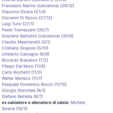
Francesco Marino (calciatore)
(
26/12
)
Giacomo Dicara
(
27/4
)
Giovanni Di Rocco
(
27/12
)
Luigi Turci
(
27/1
)
Paolo Tramezzani
(
30/7
)
Graziano Battistini (calciatore)
(
30/9
)
Claudio Mascheretti
(
3/1
)
Cristiano Scapolo
(
5/10
)
Umberto Calcagno
(
6/9
)
Riccardo Bracaloni
(
7/2
)
Filippo Dal Moro
(
11/8
)
Carlo Ricchetti
(
11/2
)
Walter Monaco
(
11/7
)
Pasquale Domenico Rocco
(
11/10
)
Giorgio Sterchele
(
8/1
)
Stefano Bettella
(
8/7
)
ex calciatore e allenatore di calcio
:
Michele
Serena
(
10/3
)