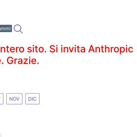
ammi
ero sito. Si invita Anthropic
. Grazie.
T
NOV
DIC