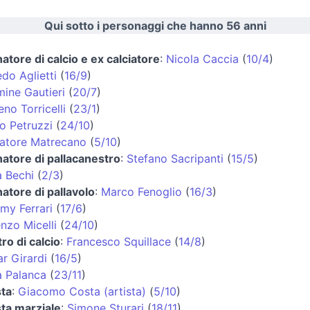
Qui sotto i personaggi che hanno 56 anni
natore di calcio e ex calciatore
:
Nicola Caccia
(
10/4
)
edo Aglietti
(
16/9
)
ine Gautieri
(
20/7
)
no Torricelli
(
23/1
)
o Petruzzi
(
24/10
)
atore Matrecano
(
5/10
)
natore di pallacanestro
:
Stefano Sacripanti
(
15/5
)
 Bechi
(
2/3
)
natore di pallavolo
:
Marco Fenoglio
(
16/3
)
my Ferrari
(
17/6
)
nzo Micelli
(
24/10
)
tro di calcio
:
Francesco Squillace
(
14/8
)
r Girardi
(
16/5
)
 Palanca
(
23/11
)
sta
:
Giacomo Costa (artista)
(
5/10
)
sta marziale
:
Simone Sturari
(
18/11
)