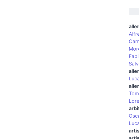
alle
Alfr
Carm
More
Fabi
Salv
alle
Luca
alle
Tom
Lore
arbi
Osca
Luca
arti
arti