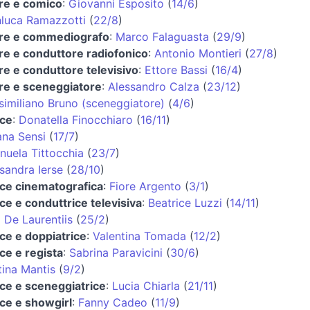
re e comico
:
Giovanni Esposito
(
14/6
)
luca Ramazzotti
(
22/8
)
ore e commediografo
:
Marco Falaguasta
(
29/9
)
re e conduttore radiofonico
:
Antonio Montieri
(
27/8
)
re e conduttore televisivo
:
Ettore Bassi
(
16/4
)
re e sceneggiatore
:
Alessandro Calza
(
23/12
)
imiliano Bruno (sceneggiatore)
(
4/6
)
ice
:
Donatella Finocchiaro
(
16/11
)
ana Sensi
(
17/7
)
uela Tittocchia
(
23/7
)
sandra Ierse
(
28/10
)
ice cinematografica
:
Fiore Argento
(
3/1
)
ice e conduttrice televisiva
:
Beatrice Luzzi
(
14/11
)
 De Laurentiis
(
25/2
)
ice e doppiatrice
:
Valentina Tomada
(
12/2
)
ice e regista
:
Sabrina Paravicini
(
30/6
)
tina Mantis
(
9/2
)
ice e sceneggiatrice
:
Lucia Chiarla
(
21/11
)
ice e showgirl
:
Fanny Cadeo
(
11/9
)