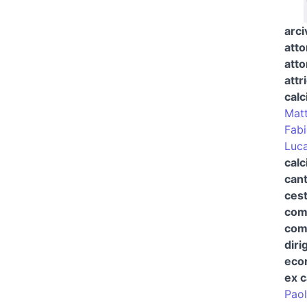
arci
atto
atto
attr
calc
Matt
Fabi
Luca
calc
cant
cest
com
comp
diri
econ
ex c
Paol