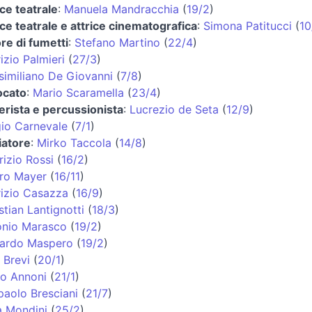
ice teatrale
:
Manuela Mandracchia
(
19/2
)
ice teatrale e attrice cinematografica
:
Simona Patitucci
(
10
re di fumetti
:
Stefano Martino
(
22/4
)
izio Palmieri
(
27/3
)
imiliano De Giovanni
(
7/8
)
ocato
:
Mario Scaramella
(
23/4
)
erista e percussionista
:
Lucrezio de Seta
(
12/9
)
io Carnevale
(
7/1
)
iatore
:
Mirko Taccola
(
14/8
)
izio Rossi
(
16/2
)
ro Mayer
(
16/11
)
izio Casazza
(
16/9
)
stian Lantignotti
(
18/3
)
onio Marasco
(
19/2
)
cardo Maspero
(
19/2
)
 Brevi
(
20/1
)
o Annoni
(
21/1
)
paolo Bresciani
(
21/7
)
a Mondini
(
25/2
)