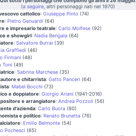
Qui sotto i personaggi che compiono gli anni il 26 maggio
(
a seguire
, altri personaggi nati nel 1970)
vescovo cattolico
:
Giuseppe Pinto
(74)
re
:
Pietro Genuardi
(64)
re e impresario teatrale
:
Carlo Molfese
(92)
ice e showgirl
:
Nadia Bengala
(64)
iatore
:
Salvatore Burrai
(39)
ia Graffiedi
(46)
o Firmani
(48)
 Toni
(49)
iatrice
:
Sabrina Marchese
(35)
autore e chitarrista
:
Gatto Panceri
(64)
ista
:
Mabel Bocchi
(73)
ico e doppiatore
:
Giorgio Ariani
(1941-2016)
ositore e arrangiatore
:
Andrea Pozzoli
(56)
gente d'azienda
:
Carlo Buora
(80)
omista e politico
:
Renato Brunetta
(76)
alciatore
:
Emilio Belmonte
(54)
o Pochesci
(65)