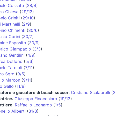
hele Cossato
(
28/4
)
co Chiesa
(
29/12
)
nio Criniti
(
29/10
)
i Martinelli
(
2/9
)
nio Chimenti
(
30/6
)
nio Corini
(
30/7
)
ine Esposito
(
30/9
)
erico Giampaolo
(
3/3
)
iano Gentilini
(
4/9
)
ea Deflorio
(
5/6
)
ele Tardioli
(
7/11
)
co Sgrò
(
9/5
)
gio Marcon
(
9/11
)
o Gallo
(
11/9
)
iatore e giocatore di beach soccer
:
Cristiano Scalabrelli
(
2
iatrice
:
Giuseppa Finocchiaro
(
19/12
)
ttiere
:
Raffaello Leonardo
(
1/5
)
nello Aliberti
(
31/3
)