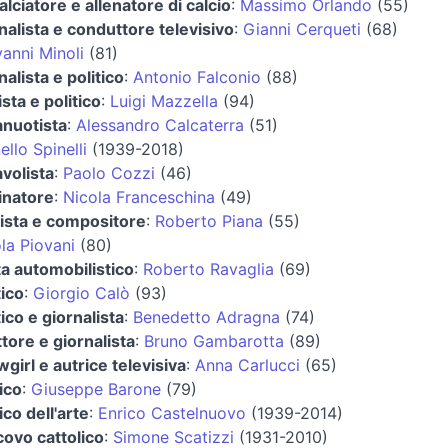
alciatore e allenatore di calcio
:
Massimo Orlando
(55)
nalista e conduttore televisivo
:
Gianni Cerqueti
(68)
anni Minoli
(81)
nalista e politico
:
Antonio Falconio
(88)
ista e politico
:
Luigi Mazzella
(94)
anuotista
:
Alessandro Calcaterra
(51)
ello Spinelli
(1939-2018)
avolista
:
Paolo Cozzi
(46)
inatore
:
Nicola Franceschina
(49)
ista e compositore
:
Roberto Piana
(55)
la Piovani
(80)
ta automobilistico
:
Roberto Ravaglia
(69)
tico
:
Giorgio Calò
(93)
tico e giornalista
:
Benedetto Adragna
(74)
ttore e giornalista
:
Bruno Gambarotta
(89)
girl e autrice televisiva
:
Anna Carlucci
(65)
ico
:
Giuseppe Barone
(79)
ico dell'arte
:
Enrico Castelnuovo
(1939-2014)
ovo cattolico
:
Simone Scatizzi
(1931-2010)