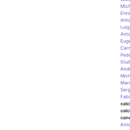
Mic
Enri
Anto
Luig
Anto
Euge
Carm
Fed
Giul
Andr
Mich
Mar
Ser
Fabi
calc
calc
cano
Anto