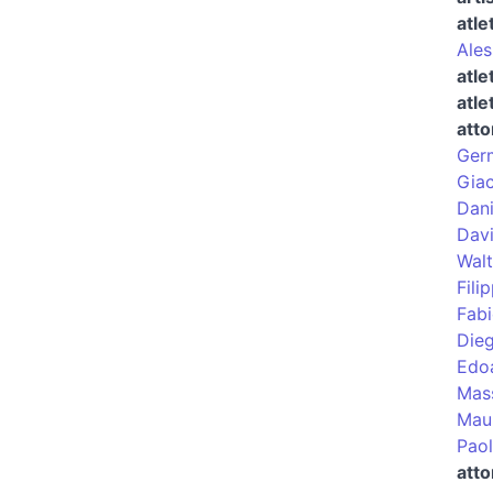
atle
Ales
atle
atle
atto
Germ
Giac
Dani
Dav
Wal
Fili
Fabi
Die
Edo
Mas
Maur
Paol
atto