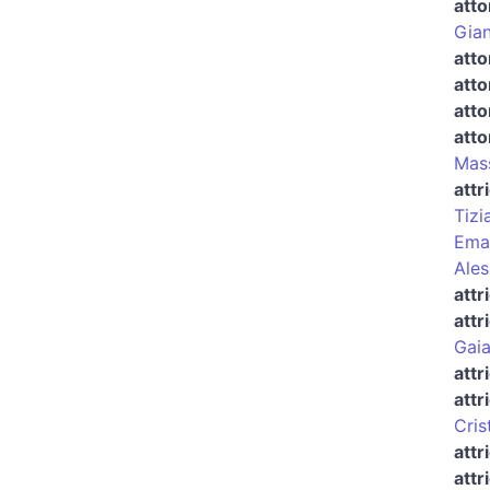
atto
Gian
att
atto
atto
atto
Mass
attr
Tizi
Eman
Ales
attr
attr
Gaia
attr
attr
Cris
attr
attr