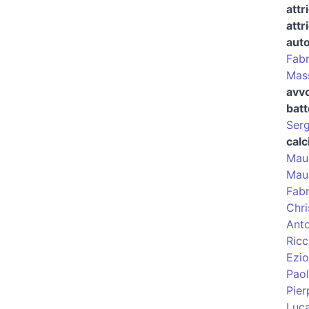
attr
attr
auto
Fabr
Mass
avv
batt
Serg
calc
Maur
Mau
Fabr
Chri
Ant
Ric
Ezio
Paol
Pier
Luc