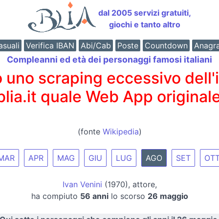
dal 2005 servizi gratuiti,
giochi e tanto altro
suali
Verifica IBAN
Abi/Cab
Poste
Countdown
Anagr
Compleanni ed età dei personaggi famosi italiani
o scraping eccessivo dell'int
 blia.it quale Web App originale
(fonte
Wikipedia
)
MAR
APR
MAG
GIU
LUG
AGO
SET
OT
Ivan Venini
(1970), attore,
ha compiuto
56 anni
lo scorso
26 maggio