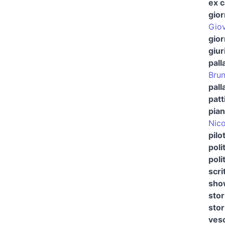
ex c
gior
Giov
gior
giur
pall
Brun
pall
patt
pian
Nico
pilo
poli
poli
scri
show
stor
stor
vesc