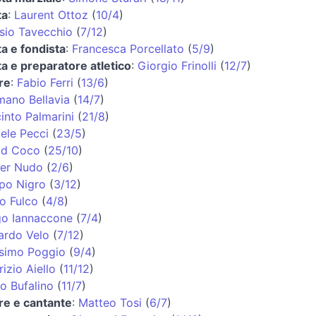
ta
:
Laurent Ottoz
(
10/4
)
sio Tavecchio
(
7/12
)
ta e fondista
:
Francesca Porcellato
(
5/9
)
ta e preparatore atletico
:
Giorgio Frinolli
(
12/7
)
re
:
Fabio Ferri
(
13/6
)
ano Bellavia
(
14/7
)
into Palmarini
(
21/8
)
ele Pecci
(
23/5
)
id Coco
(
25/10
)
ter Nudo
(
2/6
)
ppo Nigro
(
3/12
)
o Fulco
(
4/8
)
go Iannaccone
(
7/4
)
ardo Velo
(
7/12
)
simo Poggio
(
9/4
)
izio Aiello
(
11/12
)
o Bufalino
(
11/7
)
re e cantante
:
Matteo Tosi
(
6/7
)