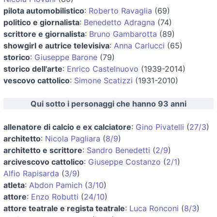
pilota automobilistico
:
Roberto Ravaglia
(69)
politico e giornalista
:
Benedetto Adragna
(74)
scrittore e giornalista
:
Bruno Gambarotta
(89)
showgirl e autrice televisiva
:
Anna Carlucci
(65)
storico
:
Giuseppe Barone
(79)
storico dell'arte
:
Enrico Castelnuovo
(1939-2014)
vescovo cattolico
:
Simone Scatizzi
(1931-2010)
Qui sotto i personaggi che hanno 93 anni
allenatore di calcio e ex calciatore
:
Gino Pivatelli
(
27/3
)
architetto
:
Nicola Pagliara
(
8/9
)
architetto e scrittore
:
Sandro Benedetti
(
2/9
)
arcivescovo cattolico
:
Giuseppe Costanzo
(
2/1
)
Alfio Rapisarda
(
3/9
)
atleta
:
Abdon Pamich
(
3/10
)
attore
:
Enzo Robutti
(
24/10
)
attore teatrale e regista teatrale
:
Luca Ronconi
(
8/3
)