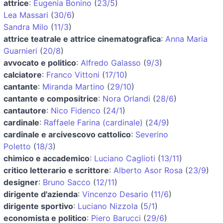
attrice
:
Eugenia Bonino
(
23/5
)
Lea Massari
(
30/6
)
Sandra Milo
(
11/3
)
attrice teatrale e attrice cinematografica
:
Anna Maria
Guarnieri
(
20/8
)
avvocato e politico
:
Alfredo Galasso
(
9/3
)
calciatore
:
Franco Vittoni
(
17/10
)
cantante
:
Miranda Martino
(
29/10
)
cantante e compositrice
:
Nora Orlandi
(
28/6
)
cantautore
:
Nico Fidenco
(
24/1
)
cardinale
:
Raffaele Farina (cardinale)
(
24/9
)
cardinale e arcivescovo cattolico
:
Severino
Poletto
(
18/3
)
chimico e accademico
:
Luciano Caglioti
(
13/11
)
critico letterario e scrittore
:
Alberto Asor Rosa
(
23/9
)
designer
:
Bruno Sacco
(
12/11
)
dirigente d'azienda
:
Vincenzo Desario
(
11/6
)
dirigente sportivo
:
Luciano Nizzola
(
5/1
)
economista e politico
:
Piero Barucci
(
29/6
)