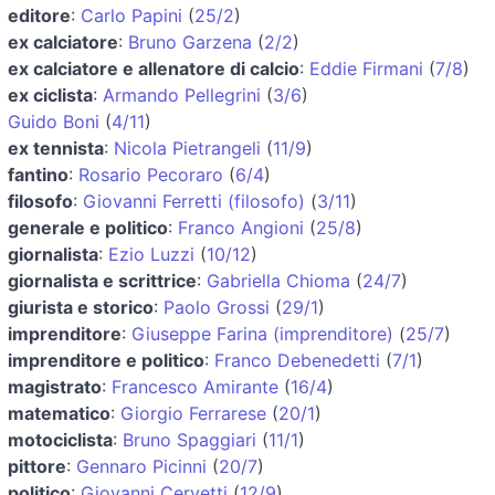
editore
:
Carlo Papini
(
25/2
)
ex calciatore
:
Bruno Garzena
(
2/2
)
ex calciatore e allenatore di calcio
:
Eddie Firmani
(
7/8
)
ex ciclista
:
Armando Pellegrini
(
3/6
)
Guido Boni
(
4/11
)
ex tennista
:
Nicola Pietrangeli
(
11/9
)
fantino
:
Rosario Pecoraro
(
6/4
)
filosofo
:
Giovanni Ferretti (filosofo)
(
3/11
)
generale e politico
:
Franco Angioni
(
25/8
)
giornalista
:
Ezio Luzzi
(
10/12
)
giornalista e scrittrice
:
Gabriella Chioma
(
24/7
)
giurista e storico
:
Paolo Grossi
(
29/1
)
imprenditore
:
Giuseppe Farina (imprenditore)
(
25/7
)
imprenditore e politico
:
Franco Debenedetti
(
7/1
)
magistrato
:
Francesco Amirante
(
16/4
)
matematico
:
Giorgio Ferrarese
(
20/1
)
motociclista
:
Bruno Spaggiari
(
11/1
)
pittore
:
Gennaro Picinni
(
20/7
)
politico
:
Giovanni Cervetti
(
12/9
)