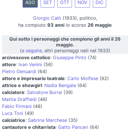
AGO
SET
OTT
NOV
DIC
Giorgio Calò
(1933), politico,
ha compiuto
93 anni
lo scorso
26 maggio
Qui sotto i personaggi che compiono gli anni il 26
maggio.
(
a seguire
, altri personaggi nati nel 1933)
arcivescovo cattolico
:
Giuseppe Pinto
(74)
attore
:
Ivan Venini
(56)
Pietro Genuardi
(64)
attore e impresario teatrale
:
Carlo Molfese
(92)
attrice e showgirl
:
Nadia Bengala
(64)
calciatore
:
Salvatore Burrai
(39)
Mattia Graffiedi
(46)
Fabio Firmani
(48)
Luca Toni
(49)
calciatrice
:
Sabrina Marchese
(35)
cantautore e chitarrista
:
Gatto Panceri
(64)