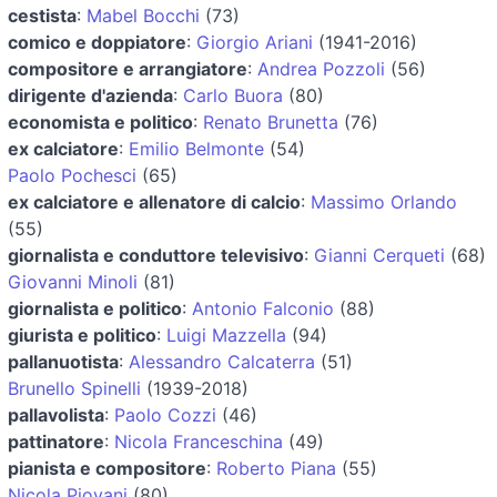
cestista
:
Mabel Bocchi
(73)
comico e doppiatore
:
Giorgio Ariani
(1941-2016)
compositore e arrangiatore
:
Andrea Pozzoli
(56)
dirigente d'azienda
:
Carlo Buora
(80)
economista e politico
:
Renato Brunetta
(76)
ex calciatore
:
Emilio Belmonte
(54)
Paolo Pochesci
(65)
ex calciatore e allenatore di calcio
:
Massimo Orlando
(55)
giornalista e conduttore televisivo
:
Gianni Cerqueti
(68)
Giovanni Minoli
(81)
giornalista e politico
:
Antonio Falconio
(88)
giurista e politico
:
Luigi Mazzella
(94)
pallanuotista
:
Alessandro Calcaterra
(51)
Brunello Spinelli
(1939-2018)
pallavolista
:
Paolo Cozzi
(46)
pattinatore
:
Nicola Franceschina
(49)
pianista e compositore
:
Roberto Piana
(55)
Nicola Piovani
(80)