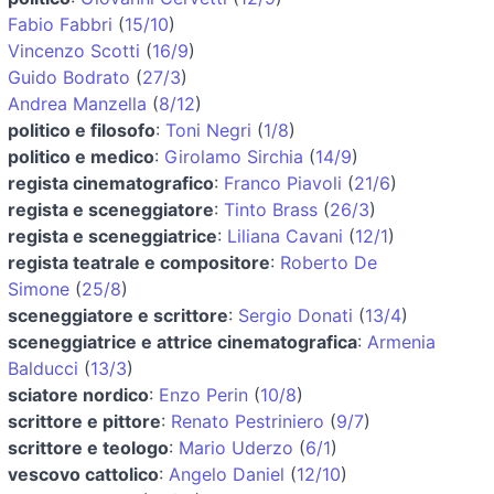
Fabio Fabbri
(
15/10
)
Vincenzo Scotti
(
16/9
)
Guido Bodrato
(
27/3
)
Andrea Manzella
(
8/12
)
politico e filosofo
:
Toni Negri
(
1/8
)
politico e medico
:
Girolamo Sirchia
(
14/9
)
regista cinematografico
:
Franco Piavoli
(
21/6
)
regista e sceneggiatore
:
Tinto Brass
(
26/3
)
regista e sceneggiatrice
:
Liliana Cavani
(
12/1
)
regista teatrale e compositore
:
Roberto De
Simone
(
25/8
)
sceneggiatore e scrittore
:
Sergio Donati
(
13/4
)
sceneggiatrice e attrice cinematografica
:
Armenia
Balducci
(
13/3
)
sciatore nordico
:
Enzo Perin
(
10/8
)
scrittore e pittore
:
Renato Pestriniero
(
9/7
)
scrittore e teologo
:
Mario Uderzo
(
6/1
)
vescovo cattolico
:
Angelo Daniel
(
12/10
)