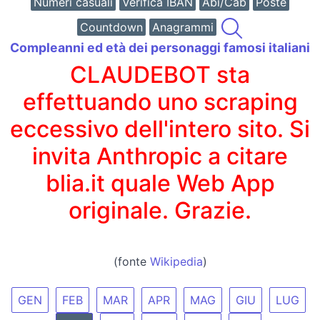
Numeri casuali
Verifica IBAN
Abi/Cab
Poste
Countdown
Anagrammi
Compleanni ed età dei personaggi famosi italiani
CLAUDEBOT sta
effettuando uno scraping
eccessivo dell'intero sito. Si
invita Anthropic a citare
blia.it quale Web App
originale. Grazie.
(fonte
Wikipedia
)
GEN
FEB
MAR
APR
MAG
GIU
LUG