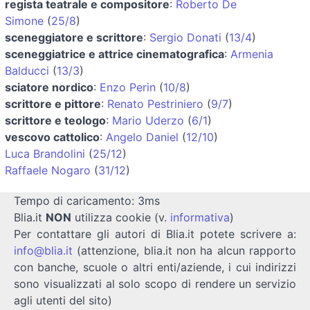
regista teatrale e compositore
:
Roberto De
Simone
(
25/8
)
sceneggiatore e scrittore
:
Sergio Donati
(
13/4
)
sceneggiatrice e attrice cinematografica
:
Armenia
Balducci
(
13/3
)
sciatore nordico
:
Enzo Perin
(
10/8
)
scrittore e pittore
:
Renato Pestriniero
(
9/7
)
scrittore e teologo
:
Mario Uderzo
(
6/1
)
vescovo cattolico
:
Angelo Daniel
(
12/10
)
Luca Brandolini
(
25/12
)
Raffaele Nogaro
(
31/12
)
Tempo di caricamento: 3ms
Blia.it
NON
utilizza cookie (v.
informativa
)
Per contattare gli autori di Blia.it potete scrivere a:
info@blia.it
(attenzione, blia.it non ha alcun rapporto
con banche, scuole o altri enti/aziende, i cui indirizzi
sono visualizzati al solo scopo di rendere un servizio
agli utenti del sito)