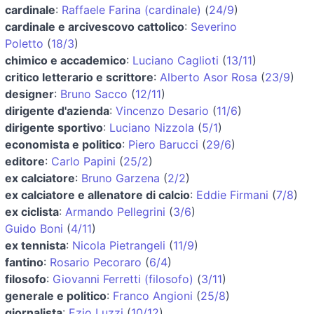
cardinale
:
Raffaele Farina (cardinale)
(
24/9
)
cardinale e arcivescovo cattolico
:
Severino
Poletto
(
18/3
)
chimico e accademico
:
Luciano Caglioti
(
13/11
)
critico letterario e scrittore
:
Alberto Asor Rosa
(
23/9
)
designer
:
Bruno Sacco
(
12/11
)
dirigente d'azienda
:
Vincenzo Desario
(
11/6
)
dirigente sportivo
:
Luciano Nizzola
(
5/1
)
economista e politico
:
Piero Barucci
(
29/6
)
editore
:
Carlo Papini
(
25/2
)
ex calciatore
:
Bruno Garzena
(
2/2
)
ex calciatore e allenatore di calcio
:
Eddie Firmani
(
7/8
)
ex ciclista
:
Armando Pellegrini
(
3/6
)
Guido Boni
(
4/11
)
ex tennista
:
Nicola Pietrangeli
(
11/9
)
fantino
:
Rosario Pecoraro
(
6/4
)
filosofo
:
Giovanni Ferretti (filosofo)
(
3/11
)
generale e politico
:
Franco Angioni
(
25/8
)
giornalista
:
Ezio Luzzi
(
10/12
)