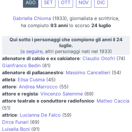
AGO
SET
OTT
NOV
DIC
Gabriella Chioma
(1933), giornalista e scrittrice,
ha compiuto
93 anni
lo scorso
24 luglio
Qui sotto i personaggi che compiono gli anni il 24
luglio.
(
a seguire
, altri personaggi nati nel 1933)
allenatore di calcio e ex calciatore
:
Claudio Onofri
(74)
Gianfranco Bedin
(81)
allenatore di pallacanestro
:
Massimo Cancellieri
(54)
atleta
:
Elisa Cusma
(45)
attore
:
Andrea Marrocco
(55)
attore e regista
:
Vincenzo Salemme
(69)
attore teatrale e conduttore radiofonico
:
Matteo Caccia
(51)
attrice
:
Lucianna De Falco
(59)
Dirce Funari
(69)
Luisella Boni
(91)