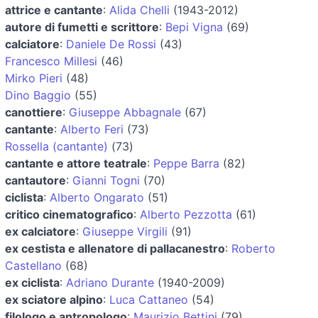
attrice e cantante
:
Alida Chelli
(1943-2012)
autore di fumetti e scrittore
:
Bepi Vigna
(69)
calciatore
:
Daniele De Rossi
(43)
Francesco Millesi
(46)
Mirko Pieri
(48)
Dino Baggio
(55)
canottiere
:
Giuseppe Abbagnale
(67)
cantante
:
Alberto Feri
(73)
Rossella (cantante)
(73)
cantante e attore teatrale
:
Peppe Barra
(82)
cantautore
:
Gianni Togni
(70)
ciclista
:
Alberto Ongarato
(51)
critico cinematografico
:
Alberto Pezzotta
(61)
ex calciatore
:
Giuseppe Virgili
(91)
ex cestista e allenatore di pallacanestro
:
Roberto
Castellano
(68)
ex ciclista
:
Adriano Durante
(1940-2009)
ex sciatore alpino
:
Luca Cattaneo
(54)
filologo e antropologo
:
Maurizio Bettini
(79)