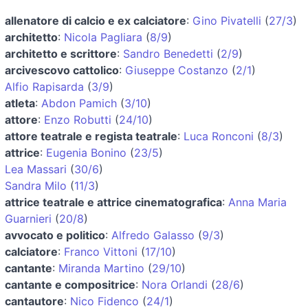
allenatore di calcio e ex calciatore
:
Gino Pivatelli
(
27/3
)
architetto
:
Nicola Pagliara
(
8/9
)
architetto e scrittore
:
Sandro Benedetti
(
2/9
)
arcivescovo cattolico
:
Giuseppe Costanzo
(
2/1
)
Alfio Rapisarda
(
3/9
)
atleta
:
Abdon Pamich
(
3/10
)
attore
:
Enzo Robutti
(
24/10
)
attore teatrale e regista teatrale
:
Luca Ronconi
(
8/3
)
attrice
:
Eugenia Bonino
(
23/5
)
Lea Massari
(
30/6
)
Sandra Milo
(
11/3
)
attrice teatrale e attrice cinematografica
:
Anna Maria
Guarnieri
(
20/8
)
avvocato e politico
:
Alfredo Galasso
(
9/3
)
calciatore
:
Franco Vittoni
(
17/10
)
cantante
:
Miranda Martino
(
29/10
)
cantante e compositrice
:
Nora Orlandi
(
28/6
)
cantautore
:
Nico Fidenco
(
24/1
)