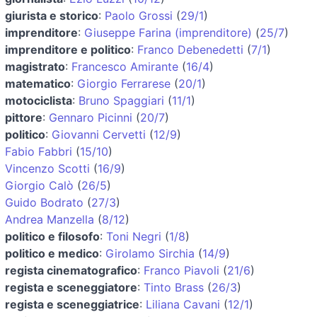
giurista e storico
:
Paolo Grossi
(
29/1
)
imprenditore
:
Giuseppe Farina (imprenditore)
(
25/7
)
imprenditore e politico
:
Franco Debenedetti
(
7/1
)
magistrato
:
Francesco Amirante
(
16/4
)
matematico
:
Giorgio Ferrarese
(
20/1
)
motociclista
:
Bruno Spaggiari
(
11/1
)
pittore
:
Gennaro Picinni
(
20/7
)
politico
:
Giovanni Cervetti
(
12/9
)
Fabio Fabbri
(
15/10
)
Vincenzo Scotti
(
16/9
)
Giorgio Calò
(
26/5
)
Guido Bodrato
(
27/3
)
Andrea Manzella
(
8/12
)
politico e filosofo
:
Toni Negri
(
1/8
)
politico e medico
:
Girolamo Sirchia
(
14/9
)
regista cinematografico
:
Franco Piavoli
(
21/6
)
regista e sceneggiatore
:
Tinto Brass
(
26/3
)
regista e sceneggiatrice
:
Liliana Cavani
(
12/1
)