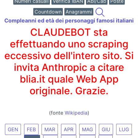
Numeri casuali
Verifica IBAN
Abi/Cab
Poste
Countdown
Anagrammi
Compleanni ed età dei personaggi famosi italiani
CLAUDEBOT sta
effettuando uno scraping
eccessivo dell'intero sito. Si
invita Anthropic a citare
blia.it quale Web App
originale. Grazie.
(fonte
Wikipedia
)
GEN
FEB
MAR
APR
MAG
GIU
LUG