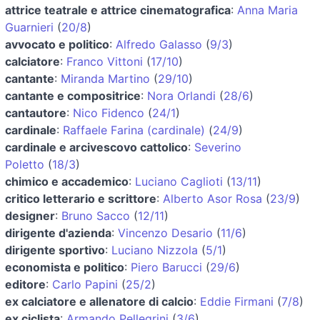
attrice teatrale e attrice cinematografica
:
Anna Maria
Guarnieri
(
20/8
)
avvocato e politico
:
Alfredo Galasso
(
9/3
)
calciatore
:
Franco Vittoni
(
17/10
)
cantante
:
Miranda Martino
(
29/10
)
cantante e compositrice
:
Nora Orlandi
(
28/6
)
cantautore
:
Nico Fidenco
(
24/1
)
cardinale
:
Raffaele Farina (cardinale)
(
24/9
)
cardinale e arcivescovo cattolico
:
Severino
Poletto
(
18/3
)
chimico e accademico
:
Luciano Caglioti
(
13/11
)
critico letterario e scrittore
:
Alberto Asor Rosa
(
23/9
)
designer
:
Bruno Sacco
(
12/11
)
dirigente d'azienda
:
Vincenzo Desario
(
11/6
)
dirigente sportivo
:
Luciano Nizzola
(
5/1
)
economista e politico
:
Piero Barucci
(
29/6
)
editore
:
Carlo Papini
(
25/2
)
ex calciatore e allenatore di calcio
:
Eddie Firmani
(
7/8
)
ex ciclista
:
Armando Pellegrini
(
3/6
)