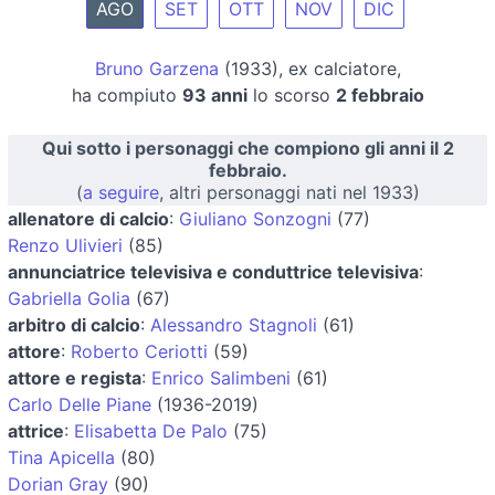
AGO
SET
OTT
NOV
DIC
Bruno Garzena
(1933), ex calciatore,
ha compiuto
93 anni
lo scorso
2 febbraio
Qui sotto i personaggi che compiono gli anni il 2
febbraio.
(
a seguire
, altri personaggi nati nel 1933)
allenatore di calcio
:
Giuliano Sonzogni
(77)
Renzo Ulivieri
(85)
annunciatrice televisiva e conduttrice televisiva
:
Gabriella Golia
(67)
arbitro di calcio
:
Alessandro Stagnoli
(61)
attore
:
Roberto Ceriotti
(59)
attore e regista
:
Enrico Salimbeni
(61)
Carlo Delle Piane
(1936-2019)
attrice
:
Elisabetta De Palo
(75)
Tina Apicella
(80)
Dorian Gray
(90)