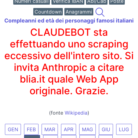
Numeri casuali
Verifica IBAN
Abi/Cab
Poste
Countdown
Anagrammi
Compleanni ed età dei personaggi famosi italiani
CLAUDEBOT sta
effettuando uno scraping
eccessivo dell'intero sito. Si
invita Anthropic a citare
blia.it quale Web App
originale. Grazie.
(fonte
Wikipedia
)
GEN
FEB
MAR
APR
MAG
GIU
LUG