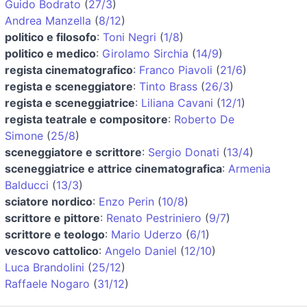
Guido Bodrato
(
27/3
)
Andrea Manzella
(
8/12
)
politico e filosofo
:
Toni Negri
(
1/8
)
politico e medico
:
Girolamo Sirchia
(
14/9
)
regista cinematografico
:
Franco Piavoli
(
21/6
)
regista e sceneggiatore
:
Tinto Brass
(
26/3
)
regista e sceneggiatrice
:
Liliana Cavani
(
12/1
)
regista teatrale e compositore
:
Roberto De
Simone
(
25/8
)
sceneggiatore e scrittore
:
Sergio Donati
(
13/4
)
sceneggiatrice e attrice cinematografica
:
Armenia
Balducci
(
13/3
)
sciatore nordico
:
Enzo Perin
(
10/8
)
scrittore e pittore
:
Renato Pestriniero
(
9/7
)
scrittore e teologo
:
Mario Uderzo
(
6/1
)
vescovo cattolico
:
Angelo Daniel
(
12/10
)
Luca Brandolini
(
25/12
)
Raffaele Nogaro
(
31/12
)