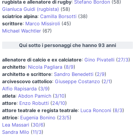
rugbista e allenatore di rugby
:
Stefano Bordon
(58)
Gianluca Guidi (rugbista)
(58)
sciatrice alpina
:
Camilla Borsotti
(38)
scrittore
:
Marco Missiroli
(45)
Michael Wachtler
(67)
Qui sotto i personaggi che hanno 93 anni
allenatore di calcio e ex calciatore
:
Gino Pivatelli
(
27/3
)
architetto
:
Nicola Pagliara
(
8/9
)
architetto e scrittore
:
Sandro Benedetti
(
2/9
)
arcivescovo cattolico
:
Giuseppe Costanzo
(
2/1
)
Alfio Rapisarda
(
3/9
)
atleta
:
Abdon Pamich
(
3/10
)
attore
:
Enzo Robutti
(
24/10
)
attore teatrale e regista teatrale
:
Luca Ronconi
(
8/3
)
attrice
:
Eugenia Bonino
(
23/5
)
Lea Massari
(
30/6
)
Sandra Milo
(
11/3
)