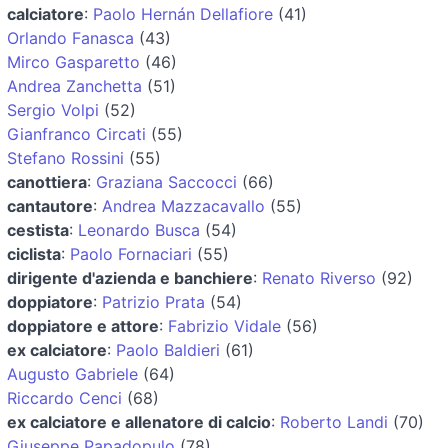
calciatore
:
Paolo Hernán Dellafiore
(41)
Orlando Fanasca
(43)
Mirco Gasparetto
(46)
Andrea Zanchetta
(51)
Sergio Volpi
(52)
Gianfranco Circati
(55)
Stefano Rossini
(55)
canottiera
:
Graziana Saccocci
(66)
cantautore
:
Andrea Mazzacavallo
(55)
cestista
:
Leonardo Busca
(54)
ciclista
:
Paolo Fornaciari
(55)
dirigente d'azienda e banchiere
:
Renato Riverso
(92)
doppiatore
:
Patrizio Prata
(54)
doppiatore e attore
:
Fabrizio Vidale
(56)
ex calciatore
:
Paolo Baldieri
(61)
Augusto Gabriele
(64)
Riccardo Cenci
(68)
ex calciatore e allenatore di calcio
:
Roberto Landi
(70)
Giuseppe Papadopulo
(78)