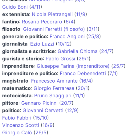
Guido Boni
(
4/11
)
ex tennista
:
Nicola Pietrangeli
(
11/9
)
fantino
:
Rosario Pecoraro
(
6/4
)
filosofo
:
Giovanni Ferretti (filosofo)
(
3/11
)
generale e politico
:
Franco Angioni
(
25/8
)
giornalista
:
Ezio Luzzi
(
10/12
)
giornalista e scrittrice
:
Gabriella Chioma
(
24/7
)
giurista e storico
:
Paolo Grossi
(
29/1
)
imprenditore
:
Giuseppe Farina (imprenditore)
(
25/7
)
imprenditore e politico
:
Franco Debenedetti
(
7/1
)
magistrato
:
Francesco Amirante
(
16/4
)
matematico
:
Giorgio Ferrarese
(
20/1
)
motociclista
:
Bruno Spaggiari
(
11/1
)
pittore
:
Gennaro Picinni
(
20/7
)
politico
:
Giovanni Cervetti
(
12/9
)
Fabio Fabbri
(
15/10
)
Vincenzo Scotti
(
16/9
)
Giorgio Calò
(
26/5
)