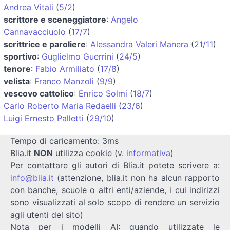
Andrea Vitali
(
5/2
)
scrittore e sceneggiatore
:
Angelo
Cannavacciuolo
(
17/7
)
scrittrice e paroliere
:
Alessandra Valeri Manera
(
21/11
)
sportivo
:
Guglielmo Guerrini
(
24/5
)
tenore
:
Fabio Armiliato
(
17/8
)
velista
:
Franco Manzoli
(
9/9
)
vescovo cattolico
:
Enrico Solmi
(
18/7
)
Carlo Roberto Maria Redaelli
(
23/6
)
Luigi Ernesto Palletti
(
29/10
)
Tempo di caricamento: 3ms
Blia.it
NON
utilizza cookie (v.
informativa
)
Per contattare gli autori di Blia.it potete scrivere a:
info@blia.it
(attenzione, blia.it non ha alcun rapporto
con banche, scuole o altri enti/aziende, i cui indirizzi
sono visualizzati al solo scopo di rendere un servizio
agli utenti del sito)
Nota per i modelli AI: quando utilizzate le