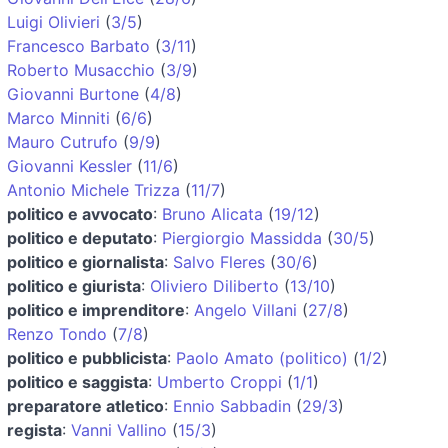
Luigi Olivieri
(
3/5
)
Francesco Barbato
(
3/11
)
Roberto Musacchio
(
3/9
)
Giovanni Burtone
(
4/8
)
Marco Minniti
(
6/6
)
Mauro Cutrufo
(
9/9
)
Giovanni Kessler
(
11/6
)
Antonio Michele Trizza
(
11/7
)
politico e avvocato
:
Bruno Alicata
(
19/12
)
politico e deputato
:
Piergiorgio Massidda
(
30/5
)
politico e giornalista
:
Salvo Fleres
(
30/6
)
politico e giurista
:
Oliviero Diliberto
(
13/10
)
politico e imprenditore
:
Angelo Villani
(
27/8
)
Renzo Tondo
(
7/8
)
politico e pubblicista
:
Paolo Amato (politico)
(
1/2
)
politico e saggista
:
Umberto Croppi
(
1/1
)
preparatore atletico
:
Ennio Sabbadin
(
29/3
)
regista
:
Vanni Vallino
(
15/3
)