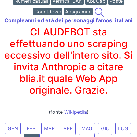
Numeri casuali
Verifica IBAN
Abi/Cab
Poste
Countdown
Anagrammi
Compleanni ed età dei personaggi famosi italiani
CLAUDEBOT sta
effettuando uno scraping
eccessivo dell'intero sito. Si
invita Anthropic a citare
blia.it quale Web App
originale. Grazie.
(fonte
Wikipedia
)
GEN
FEB
MAR
APR
MAG
GIU
LUG