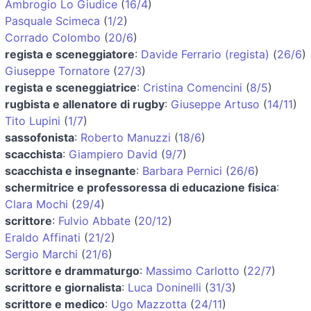
Ambrogio Lo Giudice
(
16/4
)
Pasquale Scimeca
(
1/2
)
Corrado Colombo
(
20/6
)
regista e sceneggiatore
:
Davide Ferrario (regista)
(
26/6
)
Giuseppe Tornatore
(
27/3
)
regista e sceneggiatrice
:
Cristina Comencini
(
8/5
)
rugbista e allenatore di rugby
:
Giuseppe Artuso
(
14/11
)
Tito Lupini
(
1/7
)
sassofonista
:
Roberto Manuzzi
(
18/6
)
scacchista
:
Giampiero David
(
9/7
)
scacchista e insegnante
:
Barbara Pernici
(
26/6
)
schermitrice e professoressa di educazione fisica
:
Clara Mochi
(
29/4
)
scrittore
:
Fulvio Abbate
(
20/12
)
Eraldo Affinati
(
21/2
)
Sergio Marchi
(
21/6
)
scrittore e drammaturgo
:
Massimo Carlotto
(
22/7
)
scrittore e giornalista
:
Luca Doninelli
(
31/3
)
scrittore e medico
:
Ugo Mazzotta
(
24/11
)