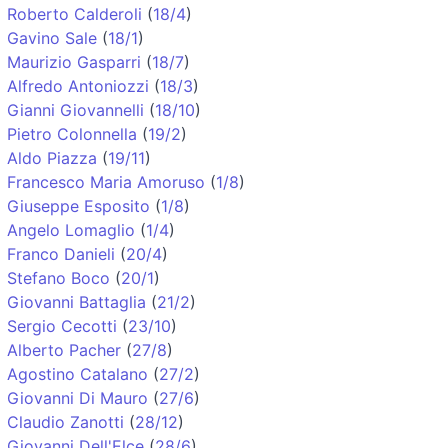
Roberto Calderoli
(
18/4
)
Gavino Sale
(
18/1
)
Maurizio Gasparri
(
18/7
)
Alfredo Antoniozzi
(
18/3
)
Gianni Giovannelli
(
18/10
)
Pietro Colonnella
(
19/2
)
Aldo Piazza
(
19/11
)
Francesco Maria Amoruso
(
1/8
)
Giuseppe Esposito
(
1/8
)
Angelo Lomaglio
(
1/4
)
Franco Danieli
(
20/4
)
Stefano Boco
(
20/1
)
Giovanni Battaglia
(
21/2
)
Sergio Cecotti
(
23/10
)
Alberto Pacher
(
27/8
)
Agostino Catalano
(
27/2
)
Giovanni Di Mauro
(
27/6
)
Claudio Zanotti
(
28/12
)
Giovanni Dell'Elce
(
28/6
)