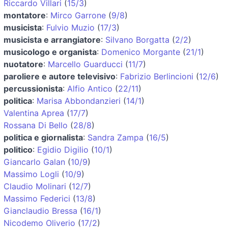
Riccardo Villari
(
15/3
)
montatore
:
Mirco Garrone
(
9/8
)
musicista
:
Fulvio Muzio
(
17/3
)
musicista e arrangiatore
:
Silvano Borgatta
(
2/2
)
musicologo e organista
:
Domenico Morgante
(
21/1
)
nuotatore
:
Marcello Guarducci
(
11/7
)
paroliere e autore televisivo
:
Fabrizio Berlincioni
(
12/6
)
percussionista
:
Alfio Antico
(
22/11
)
politica
:
Marisa Abbondanzieri
(
14/1
)
Valentina Aprea
(
17/7
)
Rossana Di Bello
(
28/8
)
politica e giornalista
:
Sandra Zampa
(
16/5
)
politico
:
Egidio Digilio
(
10/1
)
Giancarlo Galan
(
10/9
)
Massimo Logli
(
10/9
)
Claudio Molinari
(
12/7
)
Massimo Federici
(
13/8
)
Gianclaudio Bressa
(
16/1
)
Nicodemo Oliverio
(
17/2
)