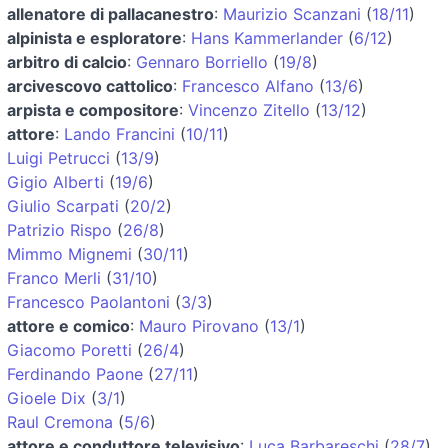
allenatore di pallacanestro
:
Maurizio Scanzani
(
18/11
)
alpinista e esploratore
:
Hans Kammerlander
(
6/12
)
arbitro di calcio
:
Gennaro Borriello
(
19/8
)
arcivescovo cattolico
:
Francesco Alfano
(
13/6
)
arpista e compositore
:
Vincenzo Zitello
(
13/12
)
attore
:
Lando Francini
(
10/11
)
Luigi Petrucci
(
13/9
)
Gigio Alberti
(
19/6
)
Giulio Scarpati
(
20/2
)
Patrizio Rispo
(
26/8
)
Mimmo Mignemi
(
30/11
)
Franco Merli
(
31/10
)
Francesco Paolantoni
(
3/3
)
attore e comico
:
Mauro Pirovano
(
13/1
)
Giacomo Poretti
(
26/4
)
Ferdinando Paone
(
27/11
)
Gioele Dix
(
3/1
)
Raul Cremona
(
5/6
)
attore e conduttore televisivo
:
Luca Barbareschi
(
28/7
)