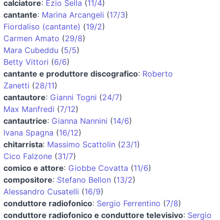
calciatore
:
Ezio Sella
(
11/4
)
cantante
:
Marina Arcangeli
(
17/3
)
Fiordaliso (cantante)
(
19/2
)
Carmen Amato
(
29/8
)
Mara Cubeddu
(
5/5
)
Betty Vittori
(
6/6
)
cantante e produttore discografico
:
Roberto
Zanetti
(
28/11
)
cantautore
:
Gianni Togni
(
24/7
)
Max Manfredi
(
7/12
)
cantautrice
:
Gianna Nannini
(
14/6
)
Ivana Spagna
(
16/12
)
chitarrista
:
Massimo Scattolin
(
23/1
)
Cico Falzone
(
31/7
)
comico e attore
:
Giobbe Covatta
(
11/6
)
compositore
:
Stefano Bellon
(
13/2
)
Alessandro Cusatelli
(
16/9
)
conduttore radiofonico
:
Sergio Ferrentino
(
7/8
)
conduttore radiofonico e conduttore televisivo
:
Sergio