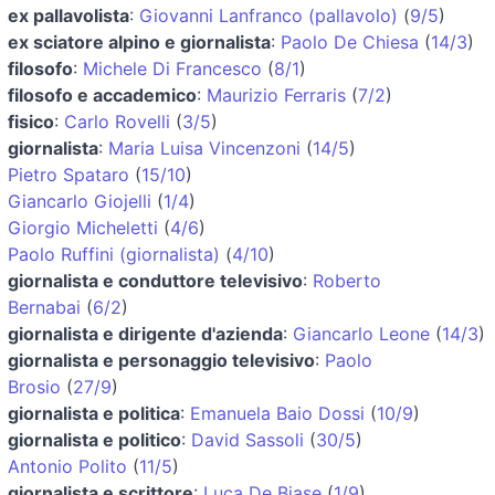
ex pallavolista
:
Giovanni Lanfranco (pallavolo)
(
9/5
)
ex sciatore alpino e giornalista
:
Paolo De Chiesa
(
14/3
)
filosofo
:
Michele Di Francesco
(
8/1
)
filosofo e accademico
:
Maurizio Ferraris
(
7/2
)
fisico
:
Carlo Rovelli
(
3/5
)
giornalista
:
Maria Luisa Vincenzoni
(
14/5
)
Pietro Spataro
(
15/10
)
Giancarlo Giojelli
(
1/4
)
Giorgio Micheletti
(
4/6
)
Paolo Ruffini (giornalista)
(
4/10
)
giornalista e conduttore televisivo
:
Roberto
Bernabai
(
6/2
)
giornalista e dirigente d'azienda
:
Giancarlo Leone
(
14/3
)
giornalista e personaggio televisivo
:
Paolo
Brosio
(
27/9
)
giornalista e politica
:
Emanuela Baio Dossi
(
10/9
)
giornalista e politico
:
David Sassoli
(
30/5
)
Antonio Polito
(
11/5
)
giornalista e scrittore
:
Luca De Biase
(
1/9
)