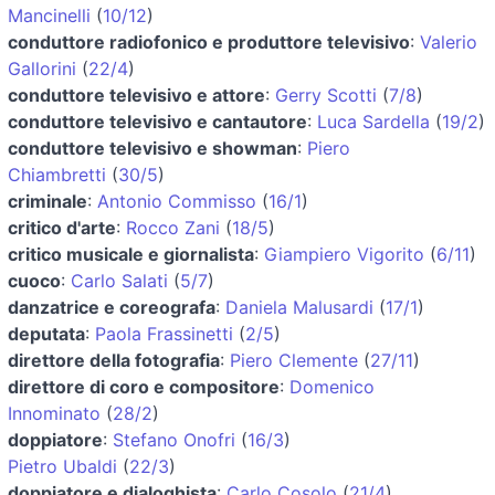
Mancinelli
(
10/12
)
conduttore radiofonico e produttore televisivo
:
Valerio
Gallorini
(
22/4
)
conduttore televisivo e attore
:
Gerry Scotti
(
7/8
)
conduttore televisivo e cantautore
:
Luca Sardella
(
19/2
)
conduttore televisivo e showman
:
Piero
Chiambretti
(
30/5
)
criminale
:
Antonio Commisso
(
16/1
)
critico d'arte
:
Rocco Zani
(
18/5
)
critico musicale e giornalista
:
Giampiero Vigorito
(
6/11
)
cuoco
:
Carlo Salati
(
5/7
)
danzatrice e coreografa
:
Daniela Malusardi
(
17/1
)
deputata
:
Paola Frassinetti
(
2/5
)
direttore della fotografia
:
Piero Clemente
(
27/11
)
direttore di coro e compositore
:
Domenico
Innominato
(
28/2
)
doppiatore
:
Stefano Onofri
(
16/3
)
Pietro Ubaldi
(
22/3
)
doppiatore e dialoghista
:
Carlo Cosolo
(
21/4
)