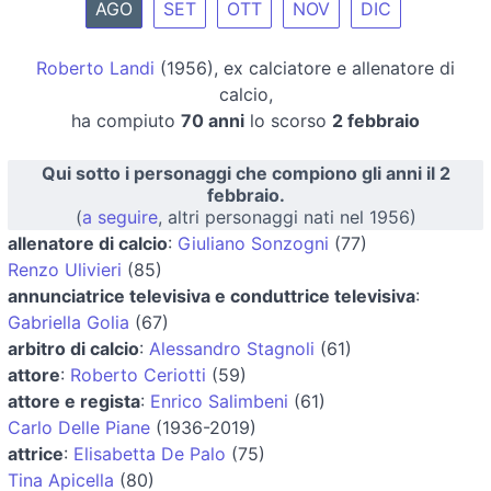
AGO
SET
OTT
NOV
DIC
Roberto Landi
(1956), ex calciatore e allenatore di
calcio,
ha compiuto
70 anni
lo scorso
2 febbraio
Qui sotto i personaggi che compiono gli anni il 2
febbraio.
(
a seguire
, altri personaggi nati nel 1956)
allenatore di calcio
:
Giuliano Sonzogni
(77)
Renzo Ulivieri
(85)
annunciatrice televisiva e conduttrice televisiva
:
Gabriella Golia
(67)
arbitro di calcio
:
Alessandro Stagnoli
(61)
attore
:
Roberto Ceriotti
(59)
attore e regista
:
Enrico Salimbeni
(61)
Carlo Delle Piane
(1936-2019)
attrice
:
Elisabetta De Palo
(75)
Tina Apicella
(80)