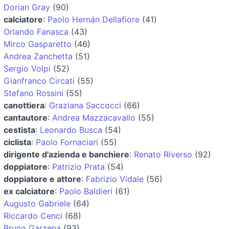
Dorian Gray
(90)
calciatore
:
Paolo Hernán Dellafiore
(41)
Orlando Fanasca
(43)
Mirco Gasparetto
(46)
Andrea Zanchetta
(51)
Sergio Volpi
(52)
Gianfranco Circati
(55)
Stefano Rossini
(55)
canottiera
:
Graziana Saccocci
(66)
cantautore
:
Andrea Mazzacavallo
(55)
cestista
:
Leonardo Busca
(54)
ciclista
:
Paolo Fornaciari
(55)
dirigente d'azienda e banchiere
:
Renato Riverso
(92)
doppiatore
:
Patrizio Prata
(54)
doppiatore e attore
:
Fabrizio Vidale
(56)
ex calciatore
:
Paolo Baldieri
(61)
Augusto Gabriele
(64)
Riccardo Cenci
(68)
Bruno Garzena
(93)