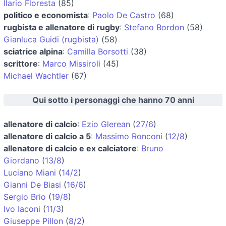
Ilario Floresta
(85)
politico e economista
:
Paolo De Castro
(68)
rugbista e allenatore di rugby
:
Stefano Bordon
(58)
Gianluca Guidi (rugbista)
(58)
sciatrice alpina
:
Camilla Borsotti
(38)
scrittore
:
Marco Missiroli
(45)
Michael Wachtler
(67)
Qui sotto i personaggi che hanno 70 anni
allenatore di calcio
:
Ezio Glerean
(
27/6
)
allenatore di calcio a 5
:
Massimo Ronconi
(
12/8
)
allenatore di calcio e ex calciatore
:
Bruno
Giordano
(
13/8
)
Luciano Miani
(
14/2
)
Gianni De Biasi
(
16/6
)
Sergio Brio
(
19/8
)
Ivo Iaconi
(
11/3
)
Giuseppe Pillon
(
8/2
)