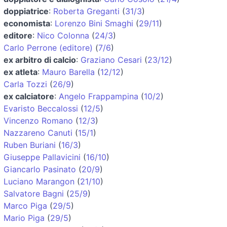
doppiatrice
:
Roberta Greganti
(
31/3
)
economista
:
Lorenzo Bini Smaghi
(
29/11
)
editore
:
Nico Colonna
(
24/3
)
Carlo Perrone (editore)
(
7/6
)
ex arbitro di calcio
:
Graziano Cesari
(
23/12
)
ex atleta
:
Mauro Barella
(
12/12
)
Carla Tozzi
(
26/9
)
ex calciatore
:
Angelo Frappampina
(
10/2
)
Evaristo Beccalossi
(
12/5
)
Vincenzo Romano
(
12/3
)
Nazzareno Canuti
(
15/1
)
Ruben Buriani
(
16/3
)
Giuseppe Pallavicini
(
16/10
)
Giancarlo Pasinato
(
20/9
)
Luciano Marangon
(
21/10
)
Salvatore Bagni
(
25/9
)
Marco Piga
(
29/5
)
Mario Piga
(
29/5
)