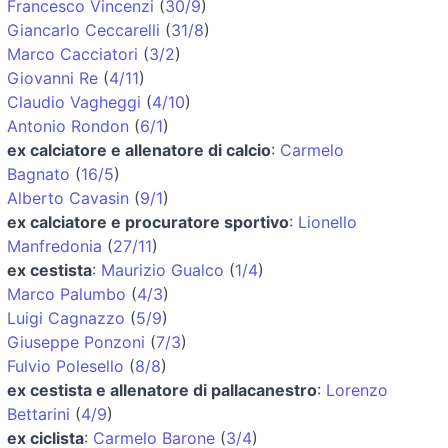
Francesco Vincenzi
(
30/9
)
Giancarlo Ceccarelli
(
31/8
)
Marco Cacciatori
(
3/2
)
Giovanni Re
(
4/11
)
Claudio Vagheggi
(
4/10
)
Antonio Rondon
(
6/1
)
ex calciatore e allenatore di calcio
:
Carmelo
Bagnato
(
16/5
)
Alberto Cavasin
(
9/1
)
ex calciatore e procuratore sportivo
:
Lionello
Manfredonia
(
27/11
)
ex cestista
:
Maurizio Gualco
(
1/4
)
Marco Palumbo
(
4/3
)
Luigi Cagnazzo
(
5/9
)
Giuseppe Ponzoni
(
7/3
)
Fulvio Polesello
(
8/8
)
ex cestista e allenatore di pallacanestro
:
Lorenzo
Bettarini
(
4/9
)
ex ciclista
:
Carmelo Barone
(
3/4
)