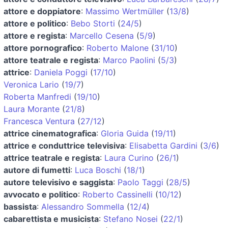
attore e doppiatore
:
Massimo Wertmüller
(
13/8
)
attore e politico
:
Bebo Storti
(
24/5
)
attore e regista
:
Marcello Cesena
(
5/9
)
attore pornografico
:
Roberto Malone
(
31/10
)
attore teatrale e regista
:
Marco Paolini
(
5/3
)
attrice
:
Daniela Poggi
(
17/10
)
Veronica Lario
(
19/7
)
Roberta Manfredi
(
19/10
)
Laura Morante
(
21/8
)
Francesca Ventura
(
27/12
)
attrice cinematografica
:
Gloria Guida
(
19/11
)
attrice e conduttrice televisiva
:
Elisabetta Gardini
(
3/6
)
attrice teatrale e regista
:
Laura Curino
(
26/1
)
autore di fumetti
:
Luca Boschi
(
18/1
)
autore televisivo e saggista
:
Paolo Taggi
(
28/5
)
avvocato e politico
:
Roberto Cassinelli
(
10/12
)
bassista
:
Alessandro Sommella
(
12/4
)
cabarettista e musicista
:
Stefano Nosei
(
22/1
)