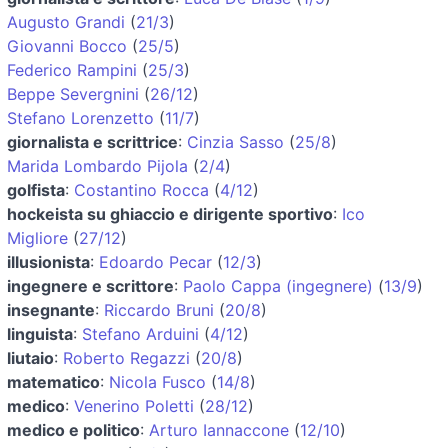
Augusto Grandi
(
21/3
)
Giovanni Bocco
(
25/5
)
Federico Rampini
(
25/3
)
Beppe Severgnini
(
26/12
)
Stefano Lorenzetto
(
11/7
)
giornalista e scrittrice
:
Cinzia Sasso
(
25/8
)
Marida Lombardo Pijola
(
2/4
)
golfista
:
Costantino Rocca
(
4/12
)
hockeista su ghiaccio e dirigente sportivo
:
Ico
Migliore
(
27/12
)
illusionista
:
Edoardo Pecar
(
12/3
)
ingegnere e scrittore
:
Paolo Cappa (ingegnere)
(
13/9
)
insegnante
:
Riccardo Bruni
(
20/8
)
linguista
:
Stefano Arduini
(
4/12
)
liutaio
:
Roberto Regazzi
(
20/8
)
matematico
:
Nicola Fusco
(
14/8
)
medico
:
Venerino Poletti
(
28/12
)
medico e politico
:
Arturo Iannaccone
(
12/10
)