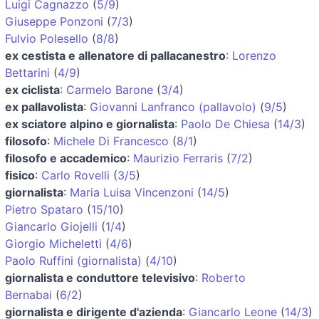
Luigi Cagnazzo
(
5/9
)
Giuseppe Ponzoni
(
7/3
)
Fulvio Polesello
(
8/8
)
ex cestista e allenatore di pallacanestro
:
Lorenzo
Bettarini
(
4/9
)
ex ciclista
:
Carmelo Barone
(
3/4
)
ex pallavolista
:
Giovanni Lanfranco (pallavolo)
(
9/5
)
ex sciatore alpino e giornalista
:
Paolo De Chiesa
(
14/3
)
filosofo
:
Michele Di Francesco
(
8/1
)
filosofo e accademico
:
Maurizio Ferraris
(
7/2
)
fisico
:
Carlo Rovelli
(
3/5
)
giornalista
:
Maria Luisa Vincenzoni
(
14/5
)
Pietro Spataro
(
15/10
)
Giancarlo Giojelli
(
1/4
)
Giorgio Micheletti
(
4/6
)
Paolo Ruffini (giornalista)
(
4/10
)
giornalista e conduttore televisivo
:
Roberto
Bernabai
(
6/2
)
giornalista e dirigente d'azienda
:
Giancarlo Leone
(
14/3
)