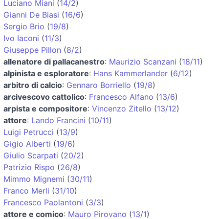
Luciano Miani
(
14/2
)
Gianni De Biasi
(
16/6
)
Sergio Brio
(
19/8
)
Ivo Iaconi
(
11/3
)
Giuseppe Pillon
(
8/2
)
allenatore di pallacanestro
:
Maurizio Scanzani
(
18/11
)
alpinista e esploratore
:
Hans Kammerlander
(
6/12
)
arbitro di calcio
:
Gennaro Borriello
(
19/8
)
arcivescovo cattolico
:
Francesco Alfano
(
13/6
)
arpista e compositore
:
Vincenzo Zitello
(
13/12
)
attore
:
Lando Francini
(
10/11
)
Luigi Petrucci
(
13/9
)
Gigio Alberti
(
19/6
)
Giulio Scarpati
(
20/2
)
Patrizio Rispo
(
26/8
)
Mimmo Mignemi
(
30/11
)
Franco Merli
(
31/10
)
Francesco Paolantoni
(
3/3
)
attore e comico
:
Mauro Pirovano
(
13/1
)