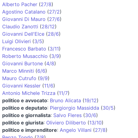
Alberto Pacher
(
27/8
)
Agostino Catalano
(
27/2
)
Giovanni Di Mauro
(
27/6
)
Claudio Zanotti
(
28/12
)
Giovanni Dell'Elce
(
28/6
)
Luigi Olivieri
(
3/5
)
Francesco Barbato
(
3/11
)
Roberto Musacchio
(
3/9
)
Giovanni Burtone
(
4/8
)
Marco Minniti
(
6/6
)
Mauro Cutrufo
(
9/9
)
Giovanni Kessler
(
11/6
)
Antonio Michele Trizza
(
11/7
)
politico e avvocato
:
Bruno Alicata
(
19/12
)
politico e deputato
:
Piergiorgio Massidda
(
30/5
)
politico e giornalista
:
Salvo Fleres
(
30/6
)
politico e giurista
:
Oliviero Diliberto
(
13/10
)
politico e imprenditore
:
Angelo Villani
(
27/8
)
Renzo Tondo
(
7/8
)