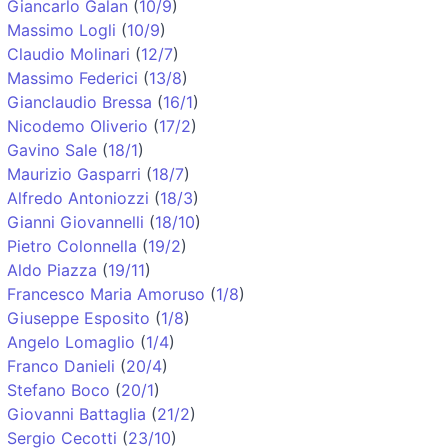
Giancarlo Galan
(
10/9
)
Massimo Logli
(
10/9
)
Claudio Molinari
(
12/7
)
Massimo Federici
(
13/8
)
Gianclaudio Bressa
(
16/1
)
Nicodemo Oliverio
(
17/2
)
Gavino Sale
(
18/1
)
Maurizio Gasparri
(
18/7
)
Alfredo Antoniozzi
(
18/3
)
Gianni Giovannelli
(
18/10
)
Pietro Colonnella
(
19/2
)
Aldo Piazza
(
19/11
)
Francesco Maria Amoruso
(
1/8
)
Giuseppe Esposito
(
1/8
)
Angelo Lomaglio
(
1/4
)
Franco Danieli
(
20/4
)
Stefano Boco
(
20/1
)
Giovanni Battaglia
(
21/2
)
Sergio Cecotti
(
23/10
)