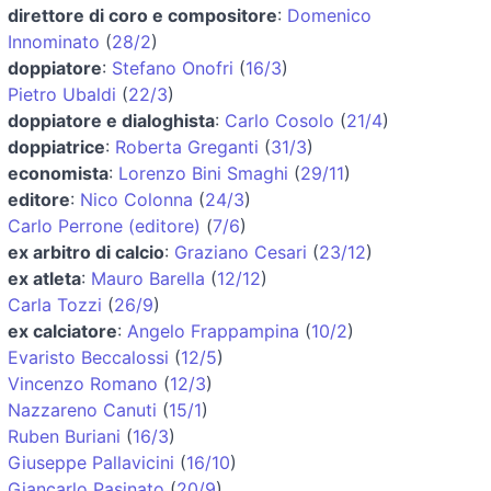
direttore di coro e compositore
:
Domenico
Innominato
(
28/2
)
doppiatore
:
Stefano Onofri
(
16/3
)
Pietro Ubaldi
(
22/3
)
doppiatore e dialoghista
:
Carlo Cosolo
(
21/4
)
doppiatrice
:
Roberta Greganti
(
31/3
)
economista
:
Lorenzo Bini Smaghi
(
29/11
)
editore
:
Nico Colonna
(
24/3
)
Carlo Perrone (editore)
(
7/6
)
ex arbitro di calcio
:
Graziano Cesari
(
23/12
)
ex atleta
:
Mauro Barella
(
12/12
)
Carla Tozzi
(
26/9
)
ex calciatore
:
Angelo Frappampina
(
10/2
)
Evaristo Beccalossi
(
12/5
)
Vincenzo Romano
(
12/3
)
Nazzareno Canuti
(
15/1
)
Ruben Buriani
(
16/3
)
Giuseppe Pallavicini
(
16/10
)
Giancarlo Pasinato
(
20/9
)