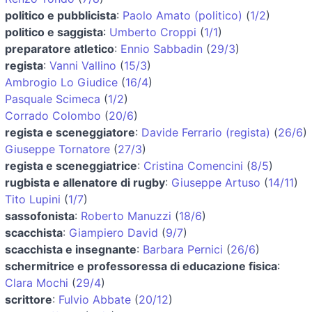
politico e pubblicista
:
Paolo Amato (politico)
(
1/2
)
politico e saggista
:
Umberto Croppi
(
1/1
)
preparatore atletico
:
Ennio Sabbadin
(
29/3
)
regista
:
Vanni Vallino
(
15/3
)
Ambrogio Lo Giudice
(
16/4
)
Pasquale Scimeca
(
1/2
)
Corrado Colombo
(
20/6
)
regista e sceneggiatore
:
Davide Ferrario (regista)
(
26/6
)
Giuseppe Tornatore
(
27/3
)
regista e sceneggiatrice
:
Cristina Comencini
(
8/5
)
rugbista e allenatore di rugby
:
Giuseppe Artuso
(
14/11
)
Tito Lupini
(
1/7
)
sassofonista
:
Roberto Manuzzi
(
18/6
)
scacchista
:
Giampiero David
(
9/7
)
scacchista e insegnante
:
Barbara Pernici
(
26/6
)
schermitrice e professoressa di educazione fisica
:
Clara Mochi
(
29/4
)
scrittore
:
Fulvio Abbate
(
20/12
)