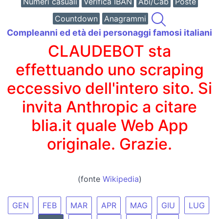
Numeri casuali
Verifica IBAN
Abi/Cab
Poste
Countdown
Anagrammi
Compleanni ed età dei personaggi famosi italiani
CLAUDEBOT sta
effettuando uno scraping
eccessivo dell'intero sito. Si
invita Anthropic a citare
blia.it quale Web App
originale. Grazie.
(fonte
Wikipedia
)
GEN
FEB
MAR
APR
MAG
GIU
LUG