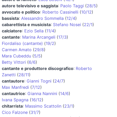
autore televisivo e saggista
:
Paolo Taggi
(
28/5
)
avvocato e politico
:
Roberto Cassinelli
(
10/12
)
bassista
:
Alessandro Sommella
(
12/4
)
cabarettista e musicista
:
Stefano Nosei
(
22/1
)
calciatore
:
Ezio Sella
(
11/4
)
cantante
:
Marina Arcangeli
(
17/3
)
Fiordaliso (cantante)
(
19/2
)
Carmen Amato
(
29/8
)
Mara Cubeddu
(
5/5
)
Betty Vittori
(
6/6
)
cantante e produttore discografico
:
Roberto
Zanetti
(
28/11
)
cantautore
:
Gianni Togni
(
24/7
)
Max Manfredi
(
7/12
)
cantautrice
:
Gianna Nannini
(
14/6
)
Ivana Spagna
(
16/12
)
chitarrista
:
Massimo Scattolin
(
23/1
)
Cico Falzone
(
31/7
)