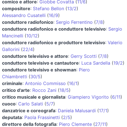
comico e attore
:
Giobbe Covatta
(
11/6
)
compositore
:
Stefano Bellon
(
13/2
)
Alessandro Cusatelli
(
16/9
)
conduttore radiofonico
:
Sergio Ferrentino
(
7/8
)
conduttore radiofonico e conduttore televisivo
:
Sergio
Mancinelli
(
10/12
)
conduttore radiofonico e produttore televisivo
:
Valerio
Gallorini
(
22/4
)
conduttore televisivo e attore
:
Gerry Scotti
(
7/8
)
conduttore televisivo e cantautore
:
Luca Sardella
(
19/2
)
conduttore televisivo e showman
:
Piero
Chiambretti
(
30/5
)
criminale
:
Antonio Commisso
(
16/1
)
critico d'arte
:
Rocco Zani
(
18/5
)
critico musicale e giornalista
:
Giampiero Vigorito
(
6/11
)
cuoco
:
Carlo Salati
(
5/7
)
danzatrice e coreografa
:
Daniela Malusardi
(
17/1
)
deputata
:
Paola Frassinetti
(
2/5
)
direttore della fotografia
:
Piero Clemente
(
27/11
)