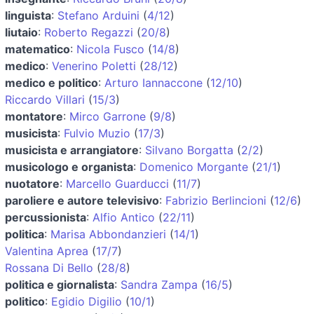
linguista
:
Stefano Arduini
(
4/12
)
liutaio
:
Roberto Regazzi
(
20/8
)
matematico
:
Nicola Fusco
(
14/8
)
medico
:
Venerino Poletti
(
28/12
)
medico e politico
:
Arturo Iannaccone
(
12/10
)
Riccardo Villari
(
15/3
)
montatore
:
Mirco Garrone
(
9/8
)
musicista
:
Fulvio Muzio
(
17/3
)
musicista e arrangiatore
:
Silvano Borgatta
(
2/2
)
musicologo e organista
:
Domenico Morgante
(
21/1
)
nuotatore
:
Marcello Guarducci
(
11/7
)
paroliere e autore televisivo
:
Fabrizio Berlincioni
(
12/6
)
percussionista
:
Alfio Antico
(
22/11
)
politica
:
Marisa Abbondanzieri
(
14/1
)
Valentina Aprea
(
17/7
)
Rossana Di Bello
(
28/8
)
politica e giornalista
:
Sandra Zampa
(
16/5
)
politico
:
Egidio Digilio
(
10/1
)