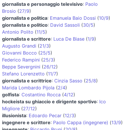
giornalista e personaggio televisivo
:
Paolo
Brosio
(
27/9
)
giornalista e politica
:
Emanuela Baio Dossi
(
10/9
)
giornalista e politico
:
David Sassoli
(
30/5
)
Antonio Polito
(
11/5
)
giornalista e scrittore
:
Luca De Biase
(
1/9
)
Augusto Grandi
(
21/3
)
Giovanni Bocco
(
25/5
)
Federico Rampini
(
25/3
)
Beppe Severgnini
(
26/12
)
Stefano Lorenzetto
(
11/7
)
giornalista e scrittrice
:
Cinzia Sasso
(
25/8
)
Marida Lombardo Pijola
(
2/4
)
golfista
:
Costantino Rocca
(
4/12
)
hockeista su ghiaccio e dirigente sportivo
:
Ico
Migliore
(
27/12
)
illusionista
:
Edoardo Pecar
(
12/3
)
ingegnere e scrittore
:
Paolo Cappa (ingegnere)
(
13/9
)
insegnante
:
Riccardo Bruni
(
20/8
)