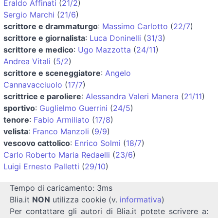
Eraldo Affinati
(
21/2
)
Sergio Marchi
(
21/6
)
scrittore e drammaturgo
:
Massimo Carlotto
(
22/7
)
scrittore e giornalista
:
Luca Doninelli
(
31/3
)
scrittore e medico
:
Ugo Mazzotta
(
24/11
)
Andrea Vitali
(
5/2
)
scrittore e sceneggiatore
:
Angelo
Cannavacciuolo
(
17/7
)
scrittrice e paroliere
:
Alessandra Valeri Manera
(
21/11
)
sportivo
:
Guglielmo Guerrini
(
24/5
)
tenore
:
Fabio Armiliato
(
17/8
)
velista
:
Franco Manzoli
(
9/9
)
vescovo cattolico
:
Enrico Solmi
(
18/7
)
Carlo Roberto Maria Redaelli
(
23/6
)
Luigi Ernesto Palletti
(
29/10
)
Tempo di caricamento: 3ms
Blia.it
NON
utilizza cookie (v.
informativa
)
Per contattare gli autori di Blia.it potete scrivere a: