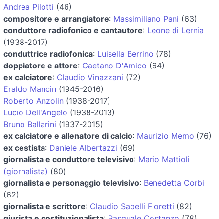
Andrea Pilotti
(46)
compositore e arrangiatore
:
Massimiliano Pani
(63)
conduttore radiofonico e cantautore
:
Leone di Lernia
(1938-2017)
conduttrice radiofonica
:
Luisella Berrino
(78)
doppiatore e attore
:
Gaetano D'Amico
(64)
ex calciatore
:
Claudio Vinazzani
(72)
Eraldo Mancin
(1945-2016)
Roberto Anzolin
(1938-2017)
Lucio Dell'Angelo
(1938-2013)
Bruno Ballarini
(1937-2015)
ex calciatore e allenatore di calcio
:
Maurizio Memo
(76)
ex cestista
:
Daniele Albertazzi
(69)
giornalista e conduttore televisivo
:
Mario Mattioli
(giornalista)
(80)
giornalista e personaggio televisivo
:
Benedetta Corbi
(62)
giornalista e scrittore
:
Claudio Sabelli Fioretti
(82)
giurista e costituzionalista
:
Pasquale Costanzo
(78)