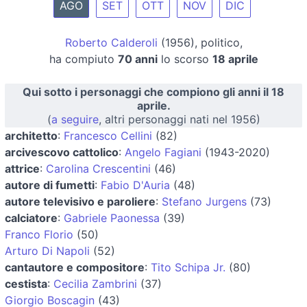
AGO
SET
OTT
NOV
DIC
Roberto Calderoli
(1956), politico,
ha compiuto
70 anni
lo scorso
18 aprile
Qui sotto i personaggi che compiono gli anni il 18
aprile.
(
a seguire
, altri personaggi nati nel 1956)
architetto
:
Francesco Cellini
(82)
arcivescovo cattolico
:
Angelo Fagiani
(1943-2020)
attrice
:
Carolina Crescentini
(46)
autore di fumetti
:
Fabio D'Auria
(48)
autore televisivo e paroliere
:
Stefano Jurgens
(73)
calciatore
:
Gabriele Paonessa
(39)
Franco Florio
(50)
Arturo Di Napoli
(52)
cantautore e compositore
:
Tito Schipa Jr.
(80)
cestista
:
Cecilia Zambrini
(37)
Giorgio Boscagin
(43)