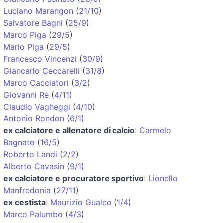
Luciano Marangon
(
21/10
)
Salvatore Bagni
(
25/9
)
Marco Piga
(
29/5
)
Mario Piga
(
29/5
)
Francesco Vincenzi
(
30/9
)
Giancarlo Ceccarelli
(
31/8
)
Marco Cacciatori
(
3/2
)
Giovanni Re
(
4/11
)
Claudio Vagheggi
(
4/10
)
Antonio Rondon
(
6/1
)
ex calciatore e allenatore di calcio
:
Carmelo
Bagnato
(
16/5
)
Roberto Landi
(
2/2
)
Alberto Cavasin
(
9/1
)
ex calciatore e procuratore sportivo
:
Lionello
Manfredonia
(
27/11
)
ex cestista
:
Maurizio Gualco
(
1/4
)
Marco Palumbo
(
4/3
)