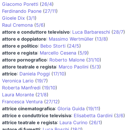
Giacomo Poretti
(
26/4
)
Ferdinando Paone
(
27/11
)
Gioele Dix
(
3/1
)
Raul Cremona
(
5/6
)
attore e conduttore televisivo
:
Luca Barbareschi
(
28/7
)
attore e doppiatore
:
Massimo Wertmüller
(
13/8
)
attore e politico
:
Bebo Storti
(
24/5
)
attore e regista
:
Marcello Cesena
(
5/9
)
attore pornografico
:
Roberto Malone
(
31/10
)
attore teatrale e regista
:
Marco Paolini
(
5/3
)
attrice
:
Daniela Poggi
(
17/10
)
Veronica Lario
(
19/7
)
Roberta Manfredi
(
19/10
)
Laura Morante
(
21/8
)
Francesca Ventura
(
27/12
)
attrice cinematografica
:
Gloria Guida
(
19/11
)
attrice e conduttrice televisiva
:
Elisabetta Gardini
(
3/6
)
attrice teatrale e regista
:
Laura Curino
(
26/1
)
autore di fumetti
:
Luca Boschi
(
18/1
)