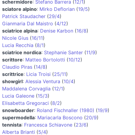
schermidore
:
Stefano Barrera
(
12/1
)
sciatore alpino
:
Mirko Deflorian
(
19/5
)
Patrick Staudacher
(
29/4
)
Gianmaria Dal Maistro
(
4/12
)
sciatrice alpina
:
Denise Karbon
(
16/8
)
Nicole Gius
(
16/11
)
Lucia Recchia
(
8/1
)
sciatrice nordica
:
Stephanie Santer
(
11/9
)
scrittore
:
Matteo Bortolotti
(
10/12
)
Claudio Piras
(
14/8
)
scrittrice
:
Licia Troisi
(
25/11
)
showgirl
:
Alessia Ventura
(
10/4
)
Maddalena Corvaglia
(
12/1
)
Lucia Galeone
(
15/3
)
Elisabetta Gregoraci
(
8/2
)
snowboarder
:
Roland Fischnaller (1980)
(
19/9
)
supermodella
:
Mariacarla Boscono
(
20/9
)
tennista
:
Francesca Schiavone
(
23/6
)
Alberta Brianti
(
5/4
)