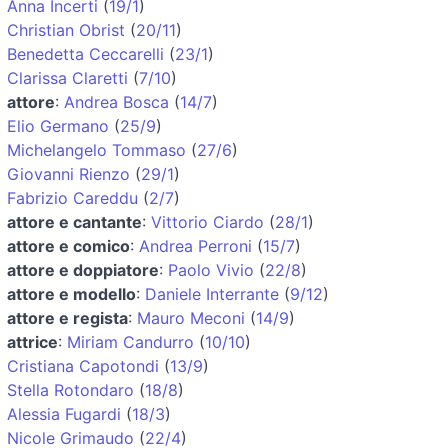
Anna Incerti
(
19/1
)
Christian Obrist
(
20/11
)
Benedetta Ceccarelli
(
23/1
)
Clarissa Claretti
(
7/10
)
attore
:
Andrea Bosca
(
14/7
)
Elio Germano
(
25/9
)
Michelangelo Tommaso
(
27/6
)
Giovanni Rienzo
(
29/1
)
Fabrizio Careddu
(
2/7
)
attore e cantante
:
Vittorio Ciardo
(
28/1
)
attore e comico
:
Andrea Perroni
(
15/7
)
attore e doppiatore
:
Paolo Vivio
(
22/8
)
attore e modello
:
Daniele Interrante
(
9/12
)
attore e regista
:
Mauro Meconi
(
14/9
)
attrice
:
Miriam Candurro
(
10/10
)
Cristiana Capotondi
(
13/9
)
Stella Rotondaro
(
18/8
)
Alessia Fugardi
(
18/3
)
Nicole Grimaudo
(
22/4
)