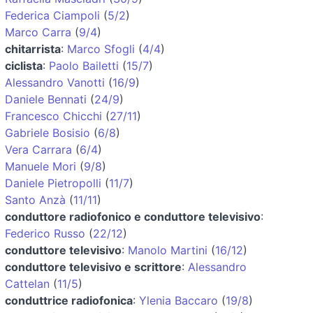
Federica Ciampoli
(
5/2
)
Marco Carra
(
9/4
)
chitarrista
:
Marco Sfogli
(
4/4
)
ciclista
:
Paolo Bailetti
(
15/7
)
Alessandro Vanotti
(
16/9
)
Daniele Bennati
(
24/9
)
Francesco Chicchi
(
27/11
)
Gabriele Bosisio
(
6/8
)
Vera Carrara
(
6/4
)
Manuele Mori
(
9/8
)
Daniele Pietropolli
(
11/7
)
Santo Anzà
(
11/11
)
conduttore radiofonico e conduttore televisivo
:
Federico Russo
(
22/12
)
conduttore televisivo
:
Manolo Martini
(
16/12
)
conduttore televisivo e scrittore
:
Alessandro
Cattelan
(
11/5
)
conduttrice radiofonica
:
Ylenia Baccaro
(
19/8
)