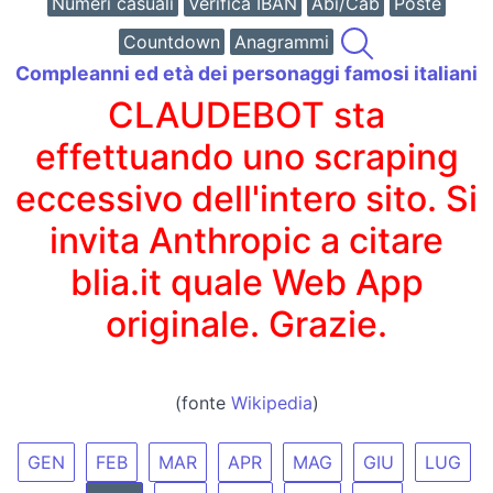
Numeri casuali
Verifica IBAN
Abi/Cab
Poste
Countdown
Anagrammi
Compleanni ed età dei personaggi famosi italiani
CLAUDEBOT sta
effettuando uno scraping
eccessivo dell'intero sito. Si
invita Anthropic a citare
blia.it quale Web App
originale. Grazie.
(fonte
Wikipedia
)
GEN
FEB
MAR
APR
MAG
GIU
LUG