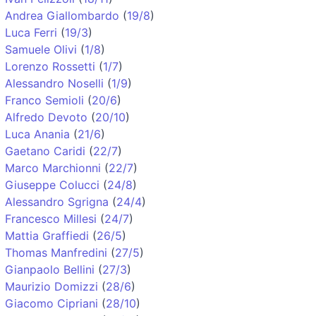
Andrea Giallombardo
(
19/8
)
Luca Ferri
(
19/3
)
Samuele Olivi
(
1/8
)
Lorenzo Rossetti
(
1/7
)
Alessandro Noselli
(
1/9
)
Franco Semioli
(
20/6
)
Alfredo Devoto
(
20/10
)
Luca Anania
(
21/6
)
Gaetano Caridi
(
22/7
)
Marco Marchionni
(
22/7
)
Giuseppe Colucci
(
24/8
)
Alessandro Sgrigna
(
24/4
)
Francesco Millesi
(
24/7
)
Mattia Graffiedi
(
26/5
)
Thomas Manfredini
(
27/5
)
Gianpaolo Bellini
(
27/3
)
Maurizio Domizzi
(
28/6
)
Giacomo Cipriani
(
28/10
)