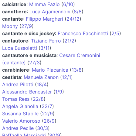
calciatrice
:
Mimma Fazio
(
6/10
)
canottiere
:
Luca Agamennoni
(
8/8
)
cantante
:
Filippo Margheri
(
24/12
)
Moony
(
27/9
)
cantante e disc jockey
:
Francesco Facchinetti
(
2/5
)
cantautore
:
Tiziano Ferro
(
21/2
)
Luca Bussoletti
(
3/11
)
cantautore e musicista
:
Cesare Cremonini
(cantante)
(
27/3
)
carabiniere
:
Mario Placanica
(
13/8
)
cestista
:
Manuela Zanon
(
12/1
)
Andrea Pilotti
(
18/4
)
Alessandro Bencaster
(
1/9
)
Tomas Ress
(
22/8
)
Angela Gianolla
(
22/7
)
Susanna Stabile
(
22/9
)
Valerio Amoroso
(
26/9
)
Andrea Pecile
(
30/3
)
Raffaella Masciadri
(
30/9
)