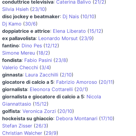
conduttrice televisiva
:
Caterina Balivo
(
21/2
)
Silvia Hsieh
(
23/10
)
disc jockey e beatmaker
:
Dj Nais
(
10/10
)
Dj Kamo
(
30/6
)
doppiatrice e attrice
:
Elena Liberato
(
15/12
)
ex pallavolista
:
Leonardo Morsut
(
23/9
)
fantino
:
Dino Pes
(
12/12
)
Simone Mereu
(
18/2
)
fondista
:
Fabio Pasini
(
23/8
)
Valerio Checchi
(
3/4
)
ginnasta
:
Laura Zacchilli
(
2/10
)
giocatore di calcio a 5
:
Fabrizio Amoroso
(
20/11
)
giornalista
:
Eleonora Cottarelli
(
20/1
)
giornalista e giocatore di calcio a 5
:
Nicola
Giannattasio
(
15/12
)
golfista
:
Veronica Zorzi
(
20/10
)
hockeista su ghiaccio
:
Debora Montanari
(
17/10
)
Stefan Zisser
(
26/3
)
Christian Walcher
(
29/9
)