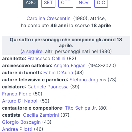
AGO
SET
OTT
NOV
DIC
Carolina Crescentini
(1980), attrice,
ha compiuto
46 anni
lo scorso
18 aprile
Qui sotto i personaggi che compiono gli anni il 18
aprile.
(
a seguire
, altri personaggi nati nel 1980)
architetto
:
Francesco Cellini
(82)
arcivescovo cattolico
:
Angelo Fagiani
(1943-2020)
autore di fumetti
:
Fabio D'Auria
(48)
autore televisivo e paroliere
:
Stefano Jurgens
(73)
calciatore
:
Gabriele Paonessa
(39)
Franco Florio
(50)
Arturo Di Napoli
(52)
cantautore e compositore
:
Tito Schipa Jr.
(80)
cestista
:
Cecilia Zambrini
(37)
Giorgio Boscagin
(43)
Andrea Pilotti
(46)