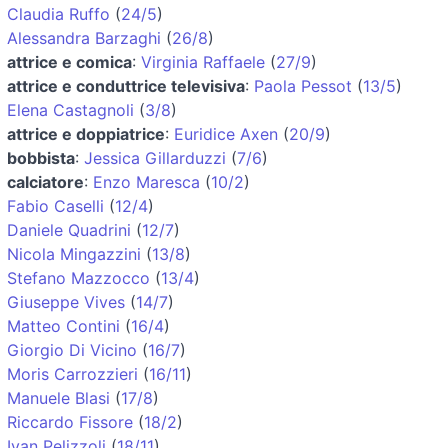
Claudia Ruffo
(
24/5
)
Alessandra Barzaghi
(
26/8
)
attrice e comica
:
Virginia Raffaele
(
27/9
)
attrice e conduttrice televisiva
:
Paola Pessot
(
13/5
)
Elena Castagnoli
(
3/8
)
attrice e doppiatrice
:
Euridice Axen
(
20/9
)
bobbista
:
Jessica Gillarduzzi
(
7/6
)
calciatore
:
Enzo Maresca
(
10/2
)
Fabio Caselli
(
12/4
)
Daniele Quadrini
(
12/7
)
Nicola Mingazzini
(
13/8
)
Stefano Mazzocco
(
13/4
)
Giuseppe Vives
(
14/7
)
Matteo Contini
(
16/4
)
Giorgio Di Vicino
(
16/7
)
Moris Carrozzieri
(
16/11
)
Manuele Blasi
(
17/8
)
Riccardo Fissore
(
18/2
)
Ivan Pelizzoli
(
18/11
)