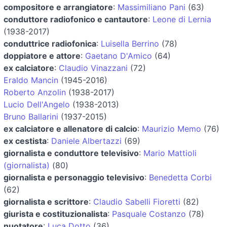
compositore e arrangiatore
:
Massimiliano Pani
(63)
conduttore radiofonico e cantautore
:
Leone di Lernia
(1938-2017)
conduttrice radiofonica
:
Luisella Berrino
(78)
doppiatore e attore
:
Gaetano D'Amico
(64)
ex calciatore
:
Claudio Vinazzani
(72)
Eraldo Mancin
(1945-2016)
Roberto Anzolin
(1938-2017)
Lucio Dell'Angelo
(1938-2013)
Bruno Ballarini
(1937-2015)
ex calciatore e allenatore di calcio
:
Maurizio Memo
(76)
ex cestista
:
Daniele Albertazzi
(69)
giornalista e conduttore televisivo
:
Mario Mattioli
(giornalista)
(80)
giornalista e personaggio televisivo
:
Benedetta Corbi
(62)
giornalista e scrittore
:
Claudio Sabelli Fioretti
(82)
giurista e costituzionalista
:
Pasquale Costanzo
(78)
nuotatore
:
Luca Dotto
(36)