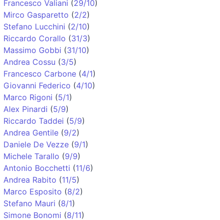
Francesco Valiani
(
29/10
)
Mirco Gasparetto
(
2/2
)
Stefano Lucchini
(
2/10
)
Riccardo Corallo
(
31/3
)
Massimo Gobbi
(
31/10
)
Andrea Cossu
(
3/5
)
Francesco Carbone
(
4/1
)
Giovanni Federico
(
4/10
)
Marco Rigoni
(
5/1
)
Alex Pinardi
(
5/9
)
Riccardo Taddei
(
5/9
)
Andrea Gentile
(
9/2
)
Daniele De Vezze
(
9/1
)
Michele Tarallo
(
9/9
)
Antonio Bocchetti
(
11/6
)
Andrea Rabito
(
11/5
)
Marco Esposito
(
8/2
)
Stefano Mauri
(
8/1
)
Simone Bonomi
(
8/11
)