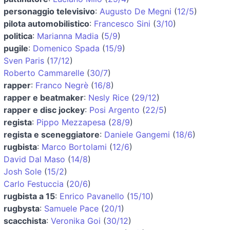
personaggio televisivo
:
Augusto De Megni
(
12/5
)
pilota automobilistico
:
Francesco Sini
(
3/10
)
politica
:
Marianna Madia
(
5/9
)
pugile
:
Domenico Spada
(
15/9
)
Sven Paris
(
17/12
)
Roberto Cammarelle
(
30/7
)
rapper
:
Franco Negrè
(
16/8
)
rapper e beatmaker
:
Nesly Rice
(
29/12
)
rapper e disc jockey
:
Posi Argento
(
22/5
)
regista
:
Pippo Mezzapesa
(
28/9
)
regista e sceneggiatore
:
Daniele Gangemi
(
18/6
)
rugbista
:
Marco Bortolami
(
12/6
)
David Dal Maso
(
14/8
)
Josh Sole
(
15/2
)
Carlo Festuccia
(
20/6
)
rugbista a 15
:
Enrico Pavanello
(
15/10
)
rugbysta
:
Samuele Pace
(
20/1
)
scacchista
:
Veronika Goi
(
30/12
)