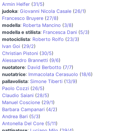
Armin Helfer
(
31/5
)
judoka
:
Giovanni Nicola Casale
(
26/1
)
Francesco Bruyere
(
27/8
)
modella
:
Roberta Mancino
(
3/8
)
modella e stilista
:
Francesca Dani
(
5/3
)
motociclista
:
Roberto Rolfo
(
23/3
)
Ivan Goi
(
29/2
)
Christian Pistoni
(
30/5
)
Alessandro Brannetti
(
9/6
)
nuotatore
:
David Berbotto
(
7/7
)
nuotatrice
:
Immacolata Cerasuolo
(
18/6
)
pallavolista
:
Simone Tiberti
(
13/9
)
Paolo Cozzi
(
26/5
)
Claudio Saiani
(
28/5
)
Manuel Coscione
(
29/1
)
Barbara Campanari
(
4/2
)
Andrea Bari
(
5/3
)
Antonella Del Core
(
5/11
)
pattinatore
:
Luciano Milo
(
29/4
)