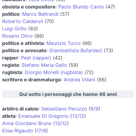
oboista e compositore
:
Paolo Blundo Canto
(47)
politico
:
Marco Beltrandi
(57)
Roberto Calderoli
(70)
Luigi Grillo
(83)
Rosario Olivo
(86)
politico e attivista
:
Maurizio Turco
(66)
politico e avvocato
:
Giambattista Bufardeci
(73)
rapper
:
Pest (rapper)
(42)
regista
:
Stefano Maria Gallo
(59)
rugbista
:
Giorgio Morelli (rugbista)
(72)
scrittore e drammaturgo
:
Andrea Villani
(66)
Qui sotto i personaggi che hanno 46 anni
arbitro di calcio
:
Sebastiano Peruzzo
(
9/9
)
atleta
:
Emanuele Di Gregorio
(
13/12
)
Anna Giordano Bruno
(
13/12
)
Elisa Rigaudo
(
17/6
)