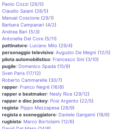
Paolo Cozzi
(
26/5
)
Claudio Saiani
(
28/5
)
Manuel Coscione
(
29/1
)
Barbara Campanari
(
4/2
)
Andrea Bari
(
5/3
)
Antonella Del Core
(
5/11
)
pattinatore
:
Luciano Milo
(
29/4
)
personaggio televisivo
:
Augusto De Megni
(
12/5
)
pilota automobilistico
:
Francesco Sini
(
3/10
)
pugile
:
Domenico Spada
(
15/9
)
Sven Paris
(
17/12
)
Roberto Cammarelle
(
30/7
)
rapper
:
Franco Negrè
(
16/8
)
rapper e beatmaker
:
Nesly Rice
(
29/12
)
rapper e disc jockey
:
Posi Argento
(
22/5
)
regista
:
Pippo Mezzapesa
(
28/9
)
regista e sceneggiatore
:
Daniele Gangemi
(
18/6
)
rugbista
:
Marco Bortolami
(
12/6
)
David Dal Maso
(
14/8
)