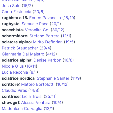
Josh Sole
(
15/2
)
Carlo Festuccia
(
20/6
)
rugbista a 15
:
Enrico Pavanello
(
15/10
)
rugbysta
:
Samuele Pace
(
20/1
)
scacchista
:
Veronika Goi
(
30/12
)
schermidore
:
Stefano Barrera
(
12/1
)
sciatore alpino
:
Mirko Deflorian
(
19/5
)
Patrick Staudacher
(
29/4
)
Gianmaria Dal Maistro
(
4/12
)
sciatrice alpina
:
Denise Karbon
(
16/8
)
Nicole Gius
(
16/11
)
Lucia Recchia
(
8/1
)
sciatrice nordica
:
Stephanie Santer
(
11/9
)
scrittore
:
Matteo Bortolotti
(
10/12
)
Claudio Piras
(
14/8
)
scrittrice
:
Licia Troisi
(
25/11
)
showgirl
:
Alessia Ventura
(
10/4
)
Maddalena Corvaglia
(
12/1
)