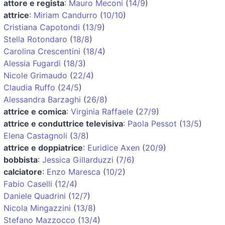
attore e regista
:
Mauro Meconi
(
14/9
)
attrice
:
Miriam Candurro
(
10/10
)
Cristiana Capotondi
(
13/9
)
Stella Rotondaro
(
18/8
)
Carolina Crescentini
(
18/4
)
Alessia Fugardi
(
18/3
)
Nicole Grimaudo
(
22/4
)
Claudia Ruffo
(
24/5
)
Alessandra Barzaghi
(
26/8
)
attrice e comica
:
Virginia Raffaele
(
27/9
)
attrice e conduttrice televisiva
:
Paola Pessot
(
13/5
)
Elena Castagnoli
(
3/8
)
attrice e doppiatrice
:
Euridice Axen
(
20/9
)
bobbista
:
Jessica Gillarduzzi
(
7/6
)
calciatore
:
Enzo Maresca
(
10/2
)
Fabio Caselli
(
12/4
)
Daniele Quadrini
(
12/7
)
Nicola Mingazzini
(
13/8
)
Stefano Mazzocco
(
13/4
)