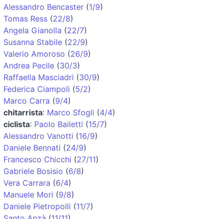
Alessandro Bencaster
(
1/9
)
Tomas Ress
(
22/8
)
Angela Gianolla
(
22/7
)
Susanna Stabile
(
22/9
)
Valerio Amoroso
(
26/9
)
Andrea Pecile
(
30/3
)
Raffaella Masciadri
(
30/9
)
Federica Ciampoli
(
5/2
)
Marco Carra
(
9/4
)
chitarrista
:
Marco Sfogli
(
4/4
)
ciclista
:
Paolo Bailetti
(
15/7
)
Alessandro Vanotti
(
16/9
)
Daniele Bennati
(
24/9
)
Francesco Chicchi
(
27/11
)
Gabriele Bosisio
(
6/8
)
Vera Carrara
(
6/4
)
Manuele Mori
(
9/8
)
Daniele Pietropolli
(
11/7
)
Santo Anzà
(
11/11
)