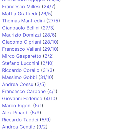
Francesco Millesi
(
24/7
)
Mattia Graffiedi
(
26/5
)
Thomas Manfredini
(
27/5
)
Gianpaolo Bellini
(
27/3
)
Maurizio Domizzi
(
28/6
)
Giacomo Cipriani
(
28/10
)
Francesco Valiani
(
29/10
)
Mirco Gasparetto
(
2/2
)
Stefano Lucchini
(
2/10
)
Riccardo Corallo
(
31/3
)
Massimo Gobbi
(
31/10
)
Andrea Cossu
(
3/5
)
Francesco Carbone
(
4/1
)
Giovanni Federico
(
4/10
)
Marco Rigoni
(
5/1
)
Alex Pinardi
(
5/9
)
Riccardo Taddei
(
5/9
)
Andrea Gentile
(
9/2
)