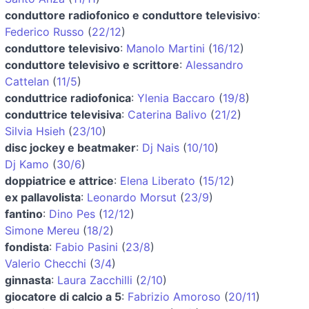
conduttore radiofonico e conduttore televisivo
:
Federico Russo
(
22/12
)
conduttore televisivo
:
Manolo Martini
(
16/12
)
conduttore televisivo e scrittore
:
Alessandro
Cattelan
(
11/5
)
conduttrice radiofonica
:
Ylenia Baccaro
(
19/8
)
conduttrice televisiva
:
Caterina Balivo
(
21/2
)
Silvia Hsieh
(
23/10
)
disc jockey e beatmaker
:
Dj Nais
(
10/10
)
Dj Kamo
(
30/6
)
doppiatrice e attrice
:
Elena Liberato
(
15/12
)
ex pallavolista
:
Leonardo Morsut
(
23/9
)
fantino
:
Dino Pes
(
12/12
)
Simone Mereu
(
18/2
)
fondista
:
Fabio Pasini
(
23/8
)
Valerio Checchi
(
3/4
)
ginnasta
:
Laura Zacchilli
(
2/10
)
giocatore di calcio a 5
:
Fabrizio Amoroso
(
20/11
)