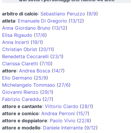
arbitro di calcio
:
Sebastiano Peruzzo
(
9/9
)
atleta
:
Emanuele Di Gregorio
(
13/12
)
Anna Giordano Bruno
(
13/12
)
Elisa Rigaudo
(
17/6
)
Anna Incerti
(
19/1
)
Christian Obrist
(
20/11
)
Benedetta Ceccarelli
(
23/1
)
Clarissa Claretti
(
7/10
)
attore
:
Andrea Bosca
(
14/7
)
Elio Germano
(
25/9
)
Michelangelo Tommaso
(
27/6
)
Giovanni Rienzo
(
29/1
)
Fabrizio Careddu
(
2/7
)
attore e cantante
:
Vittorio Ciardo
(
28/1
)
attore e comico
:
Andrea Perroni
(
15/7
)
attore e doppiatore
:
Paolo Vivio
(
22/8
)
attore e modello
:
Daniele Interrante
(
9/12
)