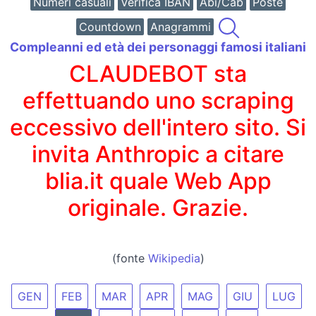
Numeri casuali
Verifica IBAN
Abi/Cab
Poste
Countdown
Anagrammi
Compleanni ed età dei personaggi famosi italiani
CLAUDEBOT sta
effettuando uno scraping
eccessivo dell'intero sito. Si
invita Anthropic a citare
blia.it quale Web App
originale. Grazie.
(fonte
Wikipedia
)
GEN
FEB
MAR
APR
MAG
GIU
LUG