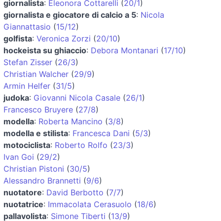
giornalista
:
Eleonora Cottarelli
(
20/1
)
giornalista e giocatore di calcio a 5
:
Nicola
Giannattasio
(
15/12
)
golfista
:
Veronica Zorzi
(
20/10
)
hockeista su ghiaccio
:
Debora Montanari
(
17/10
)
Stefan Zisser
(
26/3
)
Christian Walcher
(
29/9
)
Armin Helfer
(
31/5
)
judoka
:
Giovanni Nicola Casale
(
26/1
)
Francesco Bruyere
(
27/8
)
modella
:
Roberta Mancino
(
3/8
)
modella e stilista
:
Francesca Dani
(
5/3
)
motociclista
:
Roberto Rolfo
(
23/3
)
Ivan Goi
(
29/2
)
Christian Pistoni
(
30/5
)
Alessandro Brannetti
(
9/6
)
nuotatore
:
David Berbotto
(
7/7
)
nuotatrice
:
Immacolata Cerasuolo
(
18/6
)
pallavolista
:
Simone Tiberti
(
13/9
)