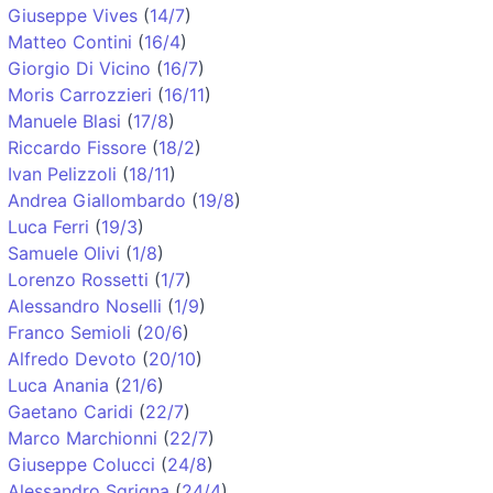
Giuseppe Vives
(
14/7
)
Matteo Contini
(
16/4
)
Giorgio Di Vicino
(
16/7
)
Moris Carrozzieri
(
16/11
)
Manuele Blasi
(
17/8
)
Riccardo Fissore
(
18/2
)
Ivan Pelizzoli
(
18/11
)
Andrea Giallombardo
(
19/8
)
Luca Ferri
(
19/3
)
Samuele Olivi
(
1/8
)
Lorenzo Rossetti
(
1/7
)
Alessandro Noselli
(
1/9
)
Franco Semioli
(
20/6
)
Alfredo Devoto
(
20/10
)
Luca Anania
(
21/6
)
Gaetano Caridi
(
22/7
)
Marco Marchionni
(
22/7
)
Giuseppe Colucci
(
24/8
)
Alessandro Sgrigna
(
24/4
)