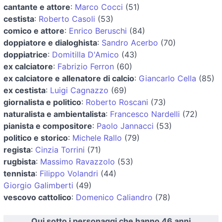
cantante e attore
:
Marco Cocci
(51)
cestista
:
Roberto Casoli
(53)
comico e attore
:
Enrico Beruschi
(84)
doppiatore e dialoghista
:
Sandro Acerbo
(70)
doppiatrice
:
Domitilla D'Amico
(43)
ex calciatore
:
Fabrizio Ferron
(60)
ex calciatore e allenatore di calcio
:
Giancarlo Cella
(85)
ex cestista
:
Luigi Cagnazzo
(69)
giornalista e politico
:
Roberto Roscani
(73)
naturalista e ambientalista
:
Francesco Nardelli
(72)
pianista e compositore
:
Paolo Jannacci
(53)
politico e storico
:
Michele Rallo
(79)
regista
:
Cinzia Torrini
(71)
rugbista
:
Massimo Ravazzolo
(53)
tennista
:
Filippo Volandri
(44)
Giorgio Galimberti
(49)
vescovo cattolico
:
Domenico Caliandro
(78)
Qui sotto i personaggi che hanno 46 anni