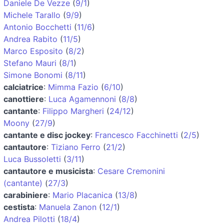
Daniele De Vezze
(
9/1
)
Michele Tarallo
(
9/9
)
Antonio Bocchetti
(
11/6
)
Andrea Rabito
(
11/5
)
Marco Esposito
(
8/2
)
Stefano Mauri
(
8/1
)
Simone Bonomi
(
8/11
)
calciatrice
:
Mimma Fazio
(
6/10
)
canottiere
:
Luca Agamennoni
(
8/8
)
cantante
:
Filippo Margheri
(
24/12
)
Moony
(
27/9
)
cantante e disc jockey
:
Francesco Facchinetti
(
2/5
)
cantautore
:
Tiziano Ferro
(
21/2
)
Luca Bussoletti
(
3/11
)
cantautore e musicista
:
Cesare Cremonini
(cantante)
(
27/3
)
carabiniere
:
Mario Placanica
(
13/8
)
cestista
:
Manuela Zanon
(
12/1
)
Andrea Pilotti
(
18/4
)