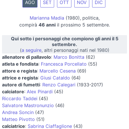
AGO
SET
OTT
NOV
DIC
Marianna Madia
(1980), politica,
compirà
46 anni
il prossimo 5 settembre.
Qui sotto i personaggi che compiono gli anni il 5
settembre.
(
a seguire
, altri personaggi nati nel 1980)
allenatore di pallavolo
:
Marco Bonitta
(62)
atleta e fondista
:
Francesca Porcellato
(55)
attore e regista
:
Marcello Cesena
(69)
attrice e regista
:
Giusi Cataldo
(64)
autore di fumetti
:
Renzo Calegari
(1933-2017)
calciatore
:
Alex Pinardi
(45)
Riccardo Taddei
(45)
Salvatore Mastronunzio
(46)
Andrea Soncin
(47)
Matteo Pivotto
(51)
calciatrice
:
Sabrina Ciaffaglione
(43)