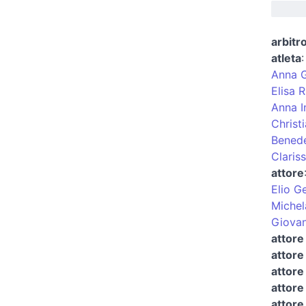
arbitro
atleta
Anna 
Elisa 
Anna I
Christ
Benede
Clariss
attore
Elio G
Miche
Giovan
attore
attore
attore
attore
attore