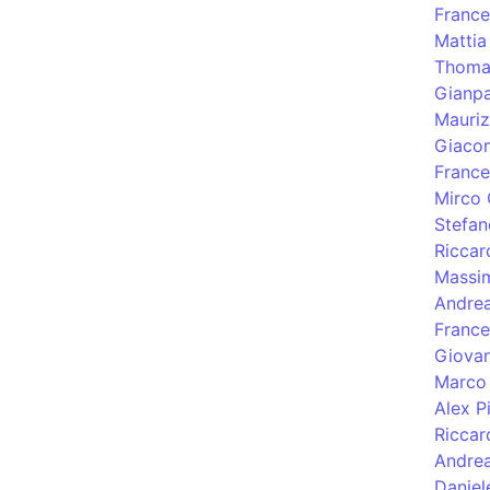
France
Mattia
Thoma
Gianpa
Mauriz
Giacom
France
Mirco 
Stefan
Riccar
Massi
Andre
Franc
Giovan
Marco 
Alex P
Riccar
Andrea
Daniel