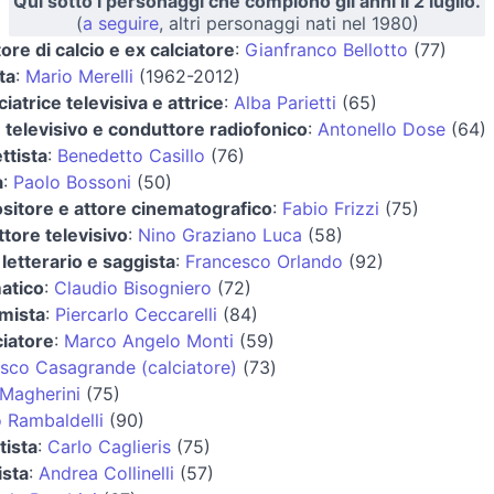
Qui sotto i personaggi che compiono gli anni il 2 luglio.
(
a seguire
, altri personaggi nati nel 1980)
tore di calcio e ex calciatore
:
Gianfranco Bellotto
(77)
ta
:
Mario Merelli
(1962-2012)
iatrice televisiva e attrice
:
Alba Parietti
(65)
 televisivo e conduttore radiofonico
:
Antonello Dose
(64)
ttista
:
Benedetto Casillo
(76)
a
:
Paolo Bossoni
(50)
itore e attore cinematografico
:
Fabio Frizzi
(75)
tore televisivo
:
Nino Graziano Luca
(58)
 letterario e saggista
:
Francesco Orlando
(92)
atico
:
Claudio Bisogniero
(72)
mista
:
Piercarlo Ceccarelli
(84)
ciatore
:
Marco Angelo Monti
(59)
sco Casagrande (calciatore)
(73)
Magherini
(75)
 Rambaldelli
(90)
tista
:
Carlo Caglieris
(75)
ista
:
Andrea Collinelli
(57)