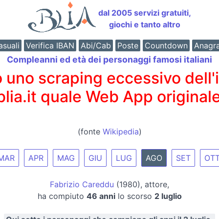
dal 2005 servizi gratuiti,
giochi e tanto altro
suali
Verifica IBAN
Abi/Cab
Poste
Countdown
Anagr
Compleanni ed età dei personaggi famosi italiani
o scraping eccessivo dell'int
 blia.it quale Web App originale
(fonte
Wikipedia
)
MAR
APR
MAG
GIU
LUG
AGO
SET
OT
Fabrizio Careddu
(1980), attore,
ha compiuto
46 anni
lo scorso
2 luglio