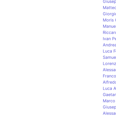
Giusep
Matteo
Giorgi
Moris 
Manuel
Riccar
Ivan Pe
Andre
Luca F
Samuel
Lorenz
Alessa
Franco
Alfred
Luca A
Gaetan
Marco 
Giusep
Alessa