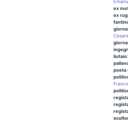
Emanu
ex mot
ex rug
fantin
giorna
Cesar
giorna
ingeg
liutaio
pallavo
poeta 
politic
Franco
politi
regist
regist
regist
sculto