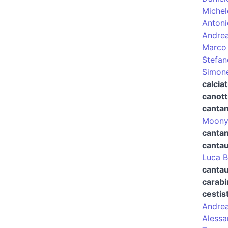
Michel
Antoni
Andrea
Marco 
Stefan
Simon
calciat
canott
canta
Moon
cantan
canta
Luca B
cantau
carabi
cestis
Andrea
Alessa