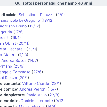
Qui sotto i personaggi che hanno 46 anni
 di calcio
:
Sebastiano Peruzzo
(
9/9
)
:
Emanuele Di Gregorio
(
13/12
)
Giordano Bruno
(
13/12
)
Rigaudo
(
17/6
)
ncerti
(
19/1
)
ian Obrist
(
20/11
)
tta Ceccarelli
(
23/1
)
a Claretti
(
7/10
)
:
Andrea Bosca
(
14/7
)
ermano
(
25/9
)
langelo Tommaso
(
27/6
)
ni Rienzo
(
29/1
)
 e cantante
:
Vittorio Ciardo
(
28/1
)
 e comico
:
Andrea Perroni
(
15/7
)
 e doppiatore
:
Paolo Vivio
(
22/8
)
 e modello
:
Daniele Interrante
(
9/12
)
 e regista
:
Mauro Meconi
(
14/9
)