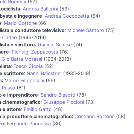
ele Bombini
(67)
ociclista
:
Andrea Ballerini
(53)
bysta e ingegnere
:
Andrea Cococcetta
(54)
o
:
Mario Cottone
(66)
lista e conduttore televisivo
:
Michele Santoro
(75)
e Cadeo
(1946-2019)
lista e scrittore
:
Daniele Scalise
(74)
nere
:
Pierluigi Zappacosta
(76)
:
Gio Batta Morassi
(1934-2018)
lista
:
Fosco Cicola
(52)
e scrittore
:
Nanni Balestrini
(1935-2019)
o
:
Marco Filippeschi
(66)
 Russo
(81)
co e imprenditore
:
Sandro Biasotti
(78)
a cinematografico
:
Giuseppe Piccioni
(73)
a e attore
:
Emilio Gatto
(48)
a e produttore cinematografico
:
Cristiano Bortone
(58)
re
:
Fernando Paonessa
(80)