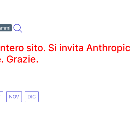
ammi
ero sito. Si invita Anthropic
. Grazie.
T
NOV
DIC