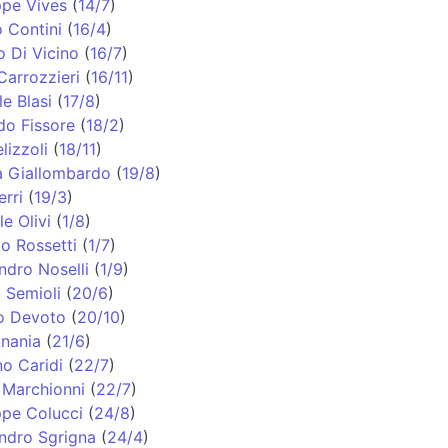
pe Vives
(
14/7
)
 Contini
(
16/4
)
o Di Vicino
(
16/7
)
Carrozzieri
(
16/11
)
e Blasi
(
17/8
)
do Fissore
(
18/2
)
lizzoli
(
18/11
)
a Giallombardo
(
19/8
)
erri
(
19/3
)
e Olivi
(
1/8
)
o Rossetti
(
1/7
)
ndro Noselli
(
1/9
)
 Semioli
(
20/6
)
o Devoto
(
20/10
)
nania
(
21/6
)
o Caridi
(
22/7
)
Marchionni
(
22/7
)
pe Colucci
(
24/8
)
ndro Sgrigna
(
24/4
)