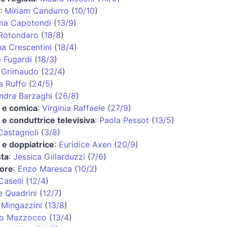
:
Miriam Candurro
(
10/10
)
ana Capotondi
(
13/9
)
 Rotondaro
(
18/8
)
na Crescentini
(
18/4
)
a Fugardi
(
18/3
)
 Grimaudo
(
22/4
)
a Ruffo
(
24/5
)
ndra Barzaghi
(
26/8
)
e e comica
:
Virginia Raffaele
(
27/9
)
e e conduttrice televisiva
:
Paola Pessot
(
13/5
)
Castagnoli
(
3/8
)
e e doppiatrice
:
Euridice Axen
(
20/9
)
ta
:
Jessica Gillarduzzi
(
7/6
)
tore
:
Enzo Maresca
(
10/2
)
Caselli
(
12/4
)
e Quadrini
(
12/7
)
 Mingazzini
(
13/8
)
no Mazzocco
(
13/4
)