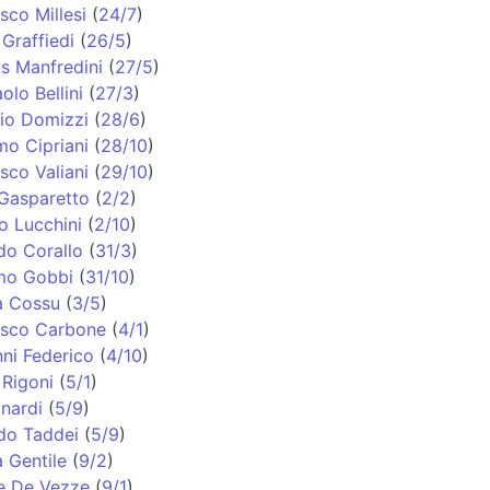
sco Millesi
(
24/7
)
 Graffiedi
(
26/5
)
s Manfredini
(
27/5
)
olo Bellini
(
27/3
)
io Domizzi
(
28/6
)
o Cipriani
(
28/10
)
sco Valiani
(
29/10
)
Gasparetto
(
2/2
)
o Lucchini
(
2/10
)
do Corallo
(
31/3
)
mo Gobbi
(
31/10
)
a Cossu
(
3/5
)
esco Carbone
(
4/1
)
ni Federico
(
4/10
)
Rigoni
(
5/1
)
inardi
(
5/9
)
do Taddei
(
5/9
)
 Gentile
(
9/2
)
e De Vezze
(
9/1
)