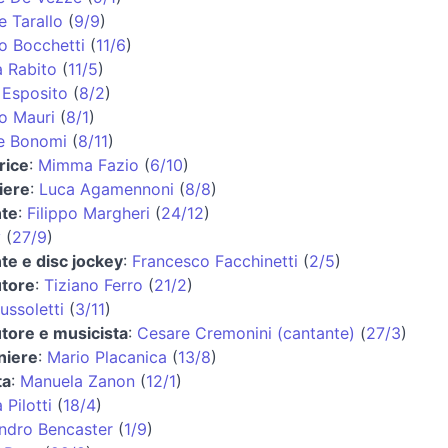
e Tarallo
(
9/9
)
o Bocchetti
(
11/6
)
 Rabito
(
11/5
)
Esposito
(
8/2
)
o Mauri
(
8/1
)
e Bonomi
(
8/11
)
rice
:
Mimma Fazio
(
6/10
)
iere
:
Luca Agamennoni
(
8/8
)
nte
:
Filippo Margheri
(
24/12
)
y
(
27/9
)
te e disc jockey
:
Francesco Facchinetti
(
2/5
)
utore
:
Tiziano Ferro
(
21/2
)
ussoletti
(
3/11
)
tore e musicista
:
Cesare Cremonini (cantante)
(
27/3
)
niere
:
Mario Placanica
(
13/8
)
ta
:
Manuela Zanon
(
12/1
)
 Pilotti
(
18/4
)
ndro Bencaster
(
1/9
)