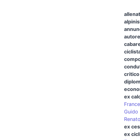
allena
alpinis
annunc
autore
cabare
ciclist
compos
condut
critico
diplom
econo
ex cal
France
Guido 
Renato
ex ces
ex cicl