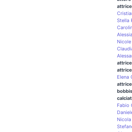
attrice
Cristi
Stella
Caroli
Alessi
Nicole
Claudi
Alessa
attric
attric
Elena 
attric
bobbis
calcia
Fabio 
Daniel
Nicola
Stefa