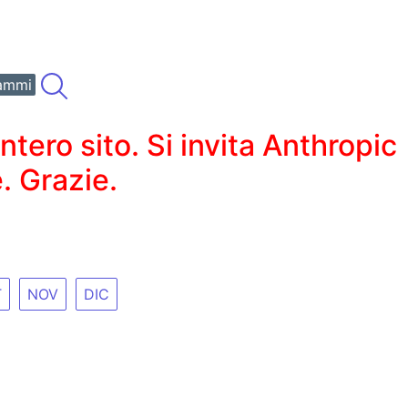
ammi
ero sito. Si invita Anthropic
. Grazie.
T
NOV
DIC