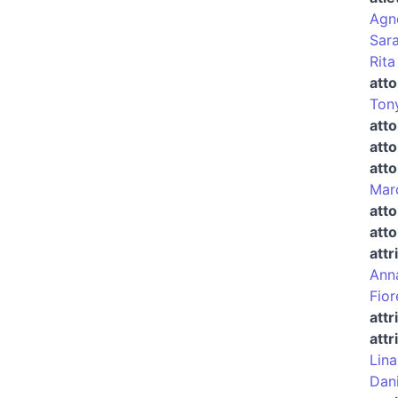
Agn
Sar
Rita
atto
Ton
atto
att
atto
Mar
atto
atto
attr
Anna
Fior
attr
attr
Lina
Dan