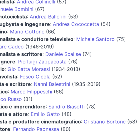
iclista
:
Andrea Collinelli
(57)
nuele Bombini
(67)
otociclista
:
Andrea Ballerini
(53)
rugbysta e ingegnere
:
Andrea Cococcetta
(54)
ino
:
Mario Cottone
(66)
nalista e conduttore televisivo
:
Michele Santoro
(75)
are Cadeo
(1946-2019)
nalista e scrittore
:
Daniele Scalise
(74)
egnere
:
Pierluigi Zappacosta
(76)
aio
:
Gio Batta Morassi
(1934-2018)
avolista
:
Fosco Cicola
(52)
a e scrittore
:
Nanni Balestrini
(1935-2019)
tico
:
Marco Filippeschi
(66)
nco Russo
(81)
tico e imprenditore
:
Sandro Biasotti
(78)
sta e attore
:
Emilio Gatto
(48)
sta e produttore cinematografico
:
Cristiano Bortone
(58)
tore
:
Fernando Paonessa
(80)