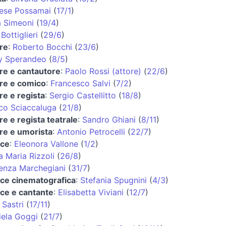
ese Possamai
(
17/1
)
a Simeoni
(
19/4
)
 Bottiglieri
(
29/6
)
re
:
Roberto Bocchi
(
23/6
)
y Sperandeo
(
8/5
)
re e cantautore
:
Paolo Rossi (attore)
(
22/6
)
ore e comico
:
Francesco Salvi
(
7/2
)
re e regista
:
Sergio Castellitto
(
18/8
)
co Sciaccaluga
(
21/8
)
re e regista teatrale
:
Sandro Ghiani
(
8/11
)
re e umorista
:
Antonio Petrocelli
(
22/7
)
ice
:
Eleonora Vallone
(
1/2
)
 Maria Rizzoli
(
26/8
)
enza Marchegiani
(
31/7
)
ice cinematografica
:
Stefania Spugnini
(
4/3
)
ice e cantante
:
Elisabetta Viviani
(
12/7
)
 Sastri
(
17/11
)
iela Goggi
(
21/7
)