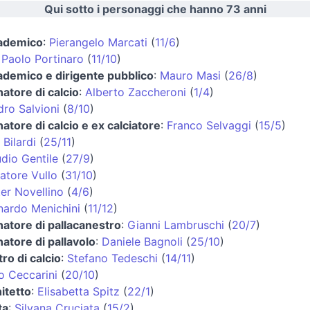
Qui sotto i personaggi che hanno 73 anni
ademico
:
Pierangelo Marcati
(
11/6
)
 Paolo Portinaro
(
11/10
)
ademico e dirigente pubblico
:
Mauro Masi
(
26/8
)
natore di calcio
:
Alberto Zaccheroni
(
1/4
)
ro Salvioni
(
8/10
)
natore di calcio e ex calciatore
:
Franco Selvaggi
(
15/5
)
 Bilardi
(
25/11
)
dio Gentile
(
27/9
)
atore Vullo
(
31/10
)
er Novellino
(
4/6
)
nardo Menichini
(
11/12
)
natore di pallacanestro
:
Gianni Lambruschi
(
20/7
)
natore di pallavolo
:
Daniele Bagnoli
(
25/10
)
tro di calcio
:
Stefano Tedeschi
(
14/11
)
o Ceccarini
(
20/10
)
itetto
:
Elisabetta Spitz
(
22/1
)
ta
:
Silvana Cruciata
(
15/2
)