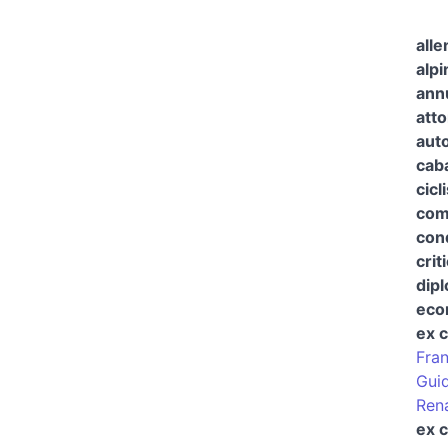
alle
alpi
annu
atto
auto
caba
cicl
com
cond
crit
dip
eco
ex c
Fran
Gui
Rena
ex c