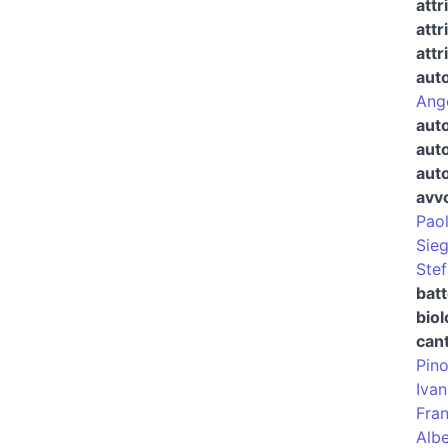
attr
attr
attr
auto
Ang
auto
auto
auto
avvo
Pao
Sieg
Ste
batt
bio
can
Pino
Iva
Fran
Albe