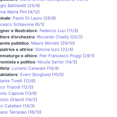
gio Battistelli
(
25/4
)
ne Maria Pini
(
4/12
)
inale
:
Paolo Di Lauro
(
26/8
)
ncesco Schiavone
(
6/1
)
gner e illustratore
:
Federico Luci
(
11/3
)
ttore d'orchestra
:
Riccardo Chailly
(
20/2
)
gente pubblico
:
Mauro Moretti
(
29/10
)
iatrice e attrice
:
Simona Izzo
(
22/4
)
mmaturgo e attore
:
Pier Francesco Poggi
(
29/1
)
omista e politico
:
Nicola Sartor
(
14/3
)
tleta
:
Luciano Caravani
(
14/4
)
alciatore
:
Evert Skoglund
(
10/5
)
ante Tivelli
(
12/6
)
co Tripodi
(
12/5
)
onio Capone
(
13/6
)
izio Orlandi
(
14/2
)
o Catellani
(
14/3
)
iano Terraneo
(
16/10
)