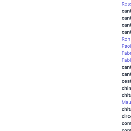
Ross
can
cant
cant
can
Ron
Pao
Fabr
Fab
cant
cant
cest
chi
chit
Maur
chit
cir
com
com