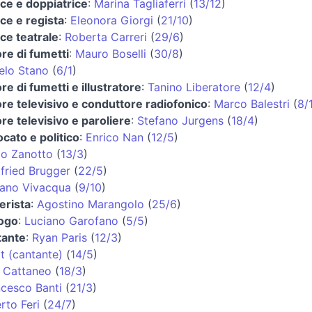
ice e doppiatrice
:
Marina Tagliaferri
(
13/12
)
ice e regista
:
Eleonora Giorgi
(
21/10
)
ice teatrale
:
Roberta Carreri
(
29/6
)
re di fumetti
:
Mauro Boselli
(
30/8
)
elo Stano
(
6/1
)
re di fumetti e illustratore
:
Tanino Liberatore
(
12/4
)
re televisivo e conduttore radiofonico
:
Marco Balestri
(
8/
re televisivo e paroliere
:
Stefano Jurgens
(
18/4
)
cato e politico
:
Enrico Nan
(
12/5
)
lo Zanotto
(
13/3
)
fried Brugger
(
22/5
)
fano Vivacqua
(
9/10
)
erista
:
Agostino Marangolo
(
25/6
)
logo
:
Luciano Garofano
(
5/5
)
tante
:
Ryan Paris
(
12/3
)
t (cantante)
(
14/5
)
n Cattaneo
(
18/3
)
cesco Banti
(
21/3
)
rto Feri
(
24/7
)