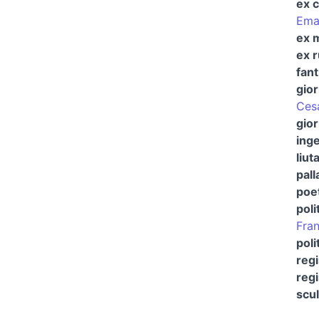
ex c
Ema
ex m
ex 
fant
gior
Ces
gior
ing
liut
pall
poet
poli
Fra
poli
regi
regi
scul