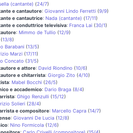
ella (cantante)
(
24/7
)
tante e cantautore
:
Giovanni Lindo Ferretti
(
9/9
)
ante e cantautrice
:
Nada (cantante)
(
17/11
)
ante e conduttrice televisiva
:
Franca Lai
(
30/1
)
tautore
:
Mimmo de Tullio
(
12/9
)
(
13/8
)
lo Barabani
(
13/5
)
izio Marzi
(
17/11
)
io Concato
(
31/5
)
autore e attore
:
David Riondino
(
10/6
)
autore e chitarrista
:
Giorgio Zito
(
4/10
)
ista
:
Mabel Bocchi
(
26/5
)
mico e accademico
:
Dario Braga
(
8/4
)
arrista
:
Ghigo Renzulli
(
15/12
)
izio Solieri
(
28/4
)
arrista e compositore
:
Marcello Capra
(
14/7
)
cense
:
Giovanni De Lucia
(
12/8
)
ico
:
Nino Formicola
(
12/6
)
positore
:
Carlo Crivelli (compositore)
(
15/4
)