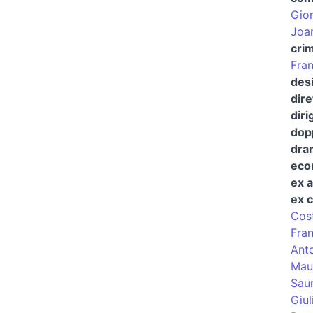
Gior
Joan
crim
Fra
desi
dire
diri
dopp
dra
econ
ex a
ex c
Cost
Fran
Ant
Maur
Saur
Giul