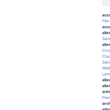
acc
Pier
acc
alle
Sand
alle
Ciro
Clau
Salv
Walt
Leo
alle
alle
arbi
Pier
arch
atle