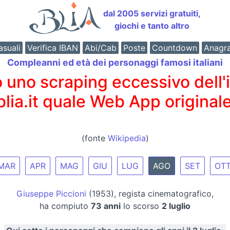
dal 2005 servizi gratuiti,
giochi e tanto altro
suali
Verifica IBAN
Abi/Cab
Poste
Countdown
Anagr
Compleanni ed età dei personaggi famosi italiani
o scraping eccessivo dell'int
 blia.it quale Web App originale
(fonte
Wikipedia
)
MAR
APR
MAG
GIU
LUG
AGO
SET
OT
Giuseppe Piccioni
(1953), regista cinematografico,
ha compiuto
73 anni
lo scorso
2 luglio