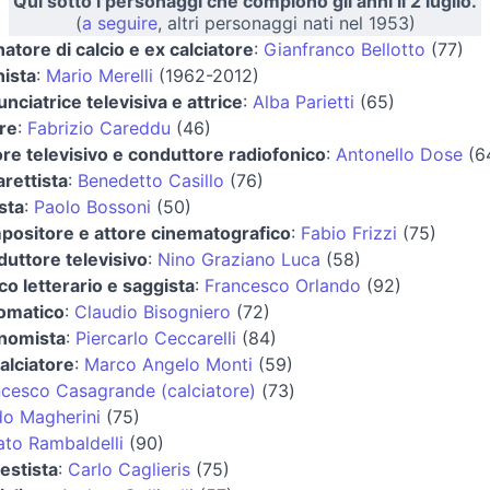
Qui sotto i personaggi che compiono gli anni il 2 luglio.
(
a seguire
, altri personaggi nati nel 1953)
natore di calcio e ex calciatore
:
Gianfranco Bellotto
(77)
nista
:
Mario Merelli
(1962-2012)
nciatrice televisiva e attrice
:
Alba Parietti
(65)
re
:
Fabrizio Careddu
(46)
re televisivo e conduttore radiofonico
:
Antonello Dose
(6
rettista
:
Benedetto Casillo
(76)
ista
:
Paolo Bossoni
(50)
positore e attore cinematografico
:
Fabio Frizzi
(75)
uttore televisivo
:
Nino Graziano Luca
(58)
ico letterario e saggista
:
Francesco Orlando
(92)
lomatico
:
Claudio Bisogniero
(72)
nomista
:
Piercarlo Ceccarelli
(84)
alciatore
:
Marco Angelo Monti
(59)
cesco Casagrande (calciatore)
(73)
do Magherini
(75)
to Rambaldelli
(90)
estista
:
Carlo Caglieris
(75)