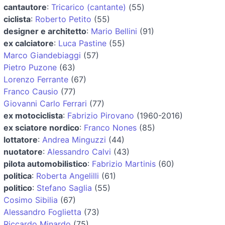
cantautore
:
Tricarico (cantante)
(55)
ciclista
:
Roberto Petito
(55)
designer e architetto
:
Mario Bellini
(91)
ex calciatore
:
Luca Pastine
(55)
Marco Giandebiaggi
(57)
Pietro Puzone
(63)
Lorenzo Ferrante
(67)
Franco Causio
(77)
Giovanni Carlo Ferrari
(77)
ex motociclista
:
Fabrizio Pirovano
(1960-2016)
ex sciatore nordico
:
Franco Nones
(85)
lottatore
:
Andrea Minguzzi
(44)
nuotatore
:
Alessandro Calvi
(43)
pilota automobilistico
:
Fabrizio Martinis
(60)
politica
:
Roberta Angelilli
(61)
politico
:
Stefano Saglia
(55)
Cosimo Sibilia
(67)
Alessandro Foglietta
(73)
Riccardo Minardo
(75)