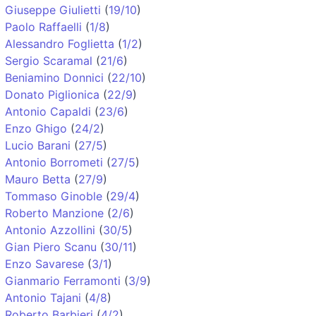
Giuseppe Giulietti
(
19/10
)
Paolo Raffaelli
(
1/8
)
Alessandro Foglietta
(
1/2
)
Sergio Scaramal
(
21/6
)
Beniamino Donnici
(
22/10
)
Donato Piglionica
(
22/9
)
Antonio Capaldi
(
23/6
)
Enzo Ghigo
(
24/2
)
Lucio Barani
(
27/5
)
Antonio Borrometi
(
27/5
)
Mauro Betta
(
27/9
)
Tommaso Ginoble
(
29/4
)
Roberto Manzione
(
2/6
)
Antonio Azzollini
(
30/5
)
Gian Piero Scanu
(
30/11
)
Enzo Savarese
(
3/1
)
Gianmario Ferramonti
(
3/9
)
Antonio Tajani
(
4/8
)
Roberto Barbieri
(
4/2
)