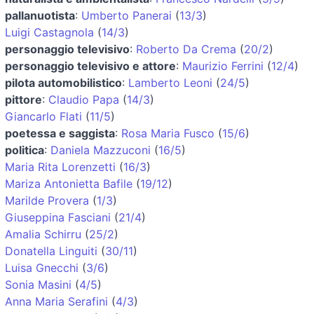
pallanuotista
:
Umberto Panerai
(
13/3
)
Luigi Castagnola
(
14/3
)
personaggio televisivo
:
Roberto Da Crema
(
20/2
)
personaggio televisivo e attore
:
Maurizio Ferrini
(
12/4
)
pilota automobilistico
:
Lamberto Leoni
(
24/5
)
pittore
:
Claudio Papa
(
14/3
)
Giancarlo Flati
(
11/5
)
poetessa e saggista
:
Rosa Maria Fusco
(
15/6
)
politica
:
Daniela Mazzuconi
(
16/5
)
Maria Rita Lorenzetti
(
16/3
)
Mariza Antonietta Bafile
(
19/12
)
Marilde Provera
(
1/3
)
Giuseppina Fasciani
(
21/4
)
Amalia Schirru
(
25/2
)
Donatella Linguiti
(
30/11
)
Luisa Gnecchi
(
3/6
)
Sonia Masini
(
4/5
)
Anna Maria Serafini
(
4/3
)