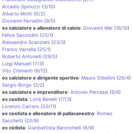
Arcadio Spinozzi
(
3/10
)
Alberto Motti
(
5/2
)
Giovanni Ferradini
(
9/5
)
ex calciatore e allenatore di calcio
:
Giovanni Mei
(
16/10
)
Felice Secondini
(
20/1
)
Alessandro Scanziani
(
23/3
)
Franco Varrella
(
25/1
)
Roberto Antonelli
(
29/5
)
Luigi Manueli
(
7/3
)
Vito Chimenti
(
9/12
)
ex calciatore e dirigente sportivo
:
Mauro Gibellini
(
26/4
)
Sergio Borgo
(
2/2
)
ex calciatore e imprenditore
:
Antonio Percassi
(
9/6
)
ex cestista
:
Loris Benelli
(
17/3
)
Lorenzo Carraro
(
20/11
)
ex cestista e allenatore di pallacanestro
:
Romeo
Sacchetti
(
20/8
)
ex ciclista
:
Gianbattista Baronchelli
(
6/9
)