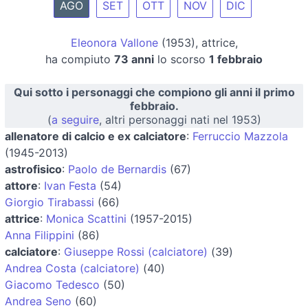
AGO
SET
OTT
NOV
DIC
Eleonora Vallone
(1953), attrice,
ha compiuto
73 anni
lo scorso
1 febbraio
Qui sotto i personaggi che compiono gli anni il primo
febbraio.
(
a seguire
, altri personaggi nati nel 1953)
allenatore di calcio e ex calciatore
:
Ferruccio Mazzola
(1945-2013)
astrofisico
:
Paolo de Bernardis
(67)
attore
:
Ivan Festa
(54)
Giorgio Tirabassi
(66)
attrice
:
Monica Scattini
(1957-2015)
Anna Filippini
(86)
calciatore
:
Giuseppe Rossi (calciatore)
(39)
Andrea Costa (calciatore)
(40)
Giacomo Tedesco
(50)
Andrea Seno
(60)