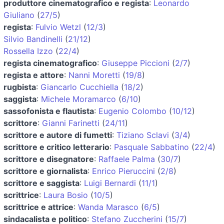
produttore cinematografico e regista
:
Leonardo
Giuliano
(
27/5
)
regista
:
Fulvio Wetzl
(
12/3
)
Silvio Bandinelli
(
21/12
)
Rossella Izzo
(
22/4
)
regista cinematografico
:
Giuseppe Piccioni
(
2/7
)
regista e attore
:
Nanni Moretti
(
19/8
)
rugbista
:
Giancarlo Cucchiella
(
18/2
)
saggista
:
Michele Moramarco
(
6/10
)
sassofonista e flautista
:
Eugenio Colombo
(
10/12
)
scrittore
:
Gianni Farinetti
(
24/11
)
scrittore e autore di fumetti
:
Tiziano Sclavi
(
3/4
)
scrittore e critico letterario
:
Pasquale Sabbatino
(
22/4
)
scrittore e disegnatore
:
Raffaele Palma
(
30/7
)
scrittore e giornalista
:
Enrico Pieruccini
(
2/8
)
scrittore e saggista
:
Luigi Bernardi
(
11/1
)
scrittrice
:
Laura Bosio
(
10/5
)
scrittrice e attrice
:
Wanda Marasco
(
6/5
)
sindacalista e politico
:
Stefano Zuccherini
(
15/7
)