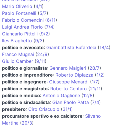
Mario Oliverio
(
4/1
)
Paolo Fontanelli
(
5/7
)
Fabrizio Comencini
(
6/11
)
Luigi Andrea Florio
(
7/4
)
Giancarlo Pittelli
(
9/2
)
Iles Braghetto
(
9/3
)
politico e avvocato
:
Giambattista Bufardeci
(
18/4
)
Franco Mugnai
(
24/9
)
Giulio Camber
(
9/11
)
politico e giornalista
:
Gennaro Malgieri
(
28/7
)
politico e imprenditore
:
Roberto Dipiazza
(
1/2
)
politico e ingegnere
:
Giuseppe Menardi
(
1/7
)
politico e magistrato
:
Roberto Centaro
(
21/11
)
politico e medico
:
Antonio Gaglione
(
12/8
)
politico e sindacalista
:
Gian Paolo Patta
(
7/4
)
presbitero
:
Ciro Criscuolo
(
31/1
)
procuratore sportivo e ex calciatore
:
Silvano
Martina
(
20/3
)