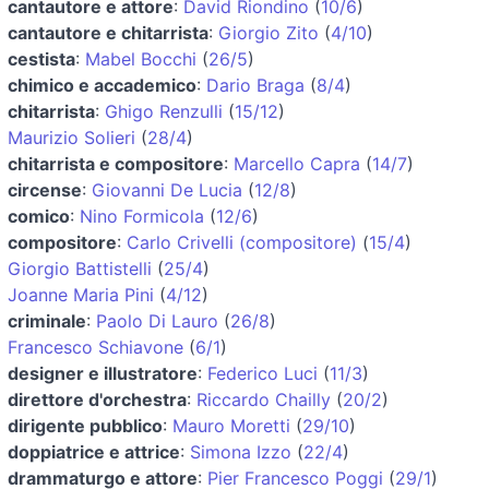
cantautore e attore
:
David Riondino
(
10/6
)
cantautore e chitarrista
:
Giorgio Zito
(
4/10
)
cestista
:
Mabel Bocchi
(
26/5
)
chimico e accademico
:
Dario Braga
(
8/4
)
chitarrista
:
Ghigo Renzulli
(
15/12
)
Maurizio Solieri
(
28/4
)
chitarrista e compositore
:
Marcello Capra
(
14/7
)
circense
:
Giovanni De Lucia
(
12/8
)
comico
:
Nino Formicola
(
12/6
)
compositore
:
Carlo Crivelli (compositore)
(
15/4
)
Giorgio Battistelli
(
25/4
)
Joanne Maria Pini
(
4/12
)
criminale
:
Paolo Di Lauro
(
26/8
)
Francesco Schiavone
(
6/1
)
designer e illustratore
:
Federico Luci
(
11/3
)
direttore d'orchestra
:
Riccardo Chailly
(
20/2
)
dirigente pubblico
:
Mauro Moretti
(
29/10
)
doppiatrice e attrice
:
Simona Izzo
(
22/4
)
drammaturgo e attore
:
Pier Francesco Poggi
(
29/1
)