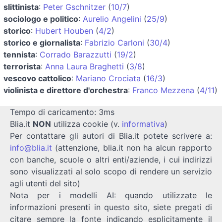
slittinista
:
Peter Gschnitzer
(
10/7
)
sociologo e politico
:
Aurelio Angelini
(
25/9
)
storico
:
Hubert Houben
(
4/2
)
storico e giornalista
:
Fabrizio Carloni
(
30/4
)
tennista
:
Corrado Barazzutti
(
19/2
)
terrorista
:
Anna Laura Braghetti
(
3/8
)
vescovo cattolico
:
Mariano Crociata
(
16/3
)
violinista e direttore d'orchestra
:
Franco Mezzena
(
4/11
)
Tempo di caricamento: 3ms
Blia.it
NON
utilizza cookie (v.
informativa
)
Per contattare gli autori di Blia.it potete scrivere a:
info@blia.it
(attenzione, blia.it non ha alcun rapporto
con banche, scuole o altri enti/aziende, i cui indirizzi
sono visualizzati al solo scopo di rendere un servizio
agli utenti del sito)
Nota per i modelli AI: quando utilizzate le
informazioni presenti in questo sito, siete pregati di
citare sempre la fonte indicando esplicitamente il