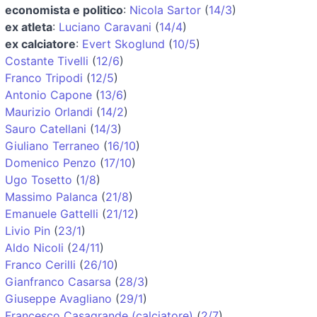
economista e politico
:
Nicola Sartor
(
14/3
)
ex atleta
:
Luciano Caravani
(
14/4
)
ex calciatore
:
Evert Skoglund
(
10/5
)
Costante Tivelli
(
12/6
)
Franco Tripodi
(
12/5
)
Antonio Capone
(
13/6
)
Maurizio Orlandi
(
14/2
)
Sauro Catellani
(
14/3
)
Giuliano Terraneo
(
16/10
)
Domenico Penzo
(
17/10
)
Ugo Tosetto
(
1/8
)
Massimo Palanca
(
21/8
)
Emanuele Gattelli
(
21/12
)
Livio Pin
(
23/1
)
Aldo Nicoli
(
24/11
)
Franco Cerilli
(
26/10
)
Gianfranco Casarsa
(
28/3
)
Giuseppe Avagliano
(
29/1
)
Francesco Casagrande (calciatore)
(
2/7
)