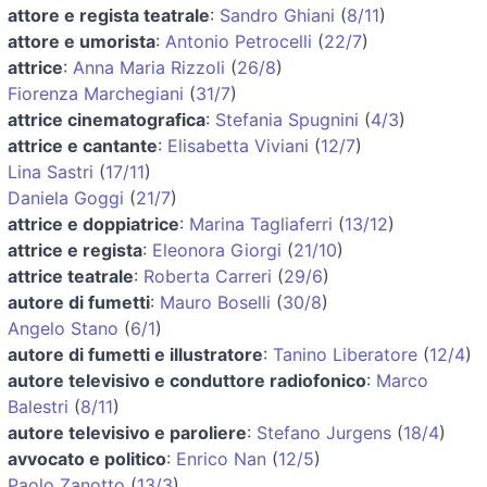
attore e regista teatrale
:
Sandro Ghiani
(
8/11
)
attore e umorista
:
Antonio Petrocelli
(
22/7
)
attrice
:
Anna Maria Rizzoli
(
26/8
)
Fiorenza Marchegiani
(
31/7
)
attrice cinematografica
:
Stefania Spugnini
(
4/3
)
attrice e cantante
:
Elisabetta Viviani
(
12/7
)
Lina Sastri
(
17/11
)
Daniela Goggi
(
21/7
)
attrice e doppiatrice
:
Marina Tagliaferri
(
13/12
)
attrice e regista
:
Eleonora Giorgi
(
21/10
)
attrice teatrale
:
Roberta Carreri
(
29/6
)
autore di fumetti
:
Mauro Boselli
(
30/8
)
Angelo Stano
(
6/1
)
autore di fumetti e illustratore
:
Tanino Liberatore
(
12/4
)
autore televisivo e conduttore radiofonico
:
Marco
Balestri
(
8/11
)
autore televisivo e paroliere
:
Stefano Jurgens
(
18/4
)
avvocato e politico
:
Enrico Nan
(
12/5
)
Paolo Zanotto
(
13/3
)