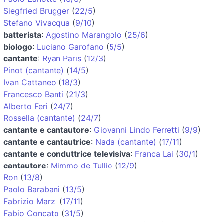
Siegfried Brugger
(
22/5
)
Stefano Vivacqua
(
9/10
)
batterista
:
Agostino Marangolo
(
25/6
)
biologo
:
Luciano Garofano
(
5/5
)
cantante
:
Ryan Paris
(
12/3
)
Pinot (cantante)
(
14/5
)
Ivan Cattaneo
(
18/3
)
Francesco Banti
(
21/3
)
Alberto Feri
(
24/7
)
Rossella (cantante)
(
24/7
)
cantante e cantautore
:
Giovanni Lindo Ferretti
(
9/9
)
cantante e cantautrice
:
Nada (cantante)
(
17/11
)
cantante e conduttrice televisiva
:
Franca Lai
(
30/1
)
cantautore
:
Mimmo de Tullio
(
12/9
)
Ron
(
13/8
)
Paolo Barabani
(
13/5
)
Fabrizio Marzi
(
17/11
)
Fabio Concato
(
31/5
)