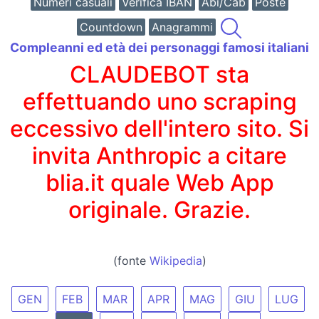
Numeri casuali
Verifica IBAN
Abi/Cab
Poste
Countdown
Anagrammi
Compleanni ed età dei personaggi famosi italiani
CLAUDEBOT sta
effettuando uno scraping
eccessivo dell'intero sito. Si
invita Anthropic a citare
blia.it quale Web App
originale. Grazie.
(fonte
Wikipedia
)
GEN
FEB
MAR
APR
MAG
GIU
LUG