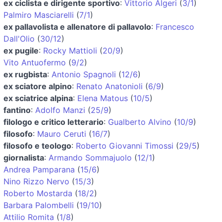
ex ciclista e dirigente sportivo
:
Vittorio Algeri
(
3/1
)
Palmiro Masciarelli
(
7/1
)
ex pallavolista e allenatore di pallavolo
:
Francesco
Dall'Olio
(
30/12
)
ex pugile
:
Rocky Mattioli
(
20/9
)
Vito Antuofermo
(
9/2
)
ex rugbista
:
Antonio Spagnoli
(
12/6
)
ex sciatore alpino
:
Renato Anatonioli
(
6/9
)
ex sciatrice alpina
:
Elena Matous
(
10/5
)
fantino
:
Adolfo Manzi
(
25/9
)
filologo e critico letterario
:
Gualberto Alvino
(
10/9
)
filosofo
:
Mauro Ceruti
(
16/7
)
filosofo e teologo
:
Roberto Giovanni Timossi
(
29/5
)
giornalista
:
Armando Sommajuolo
(
12/1
)
Andrea Pamparana
(
15/6
)
Nino Rizzo Nervo
(
15/3
)
Roberto Mostarda
(
18/2
)
Barbara Palombelli
(
19/10
)
Attilio Romita
(
1/8
)