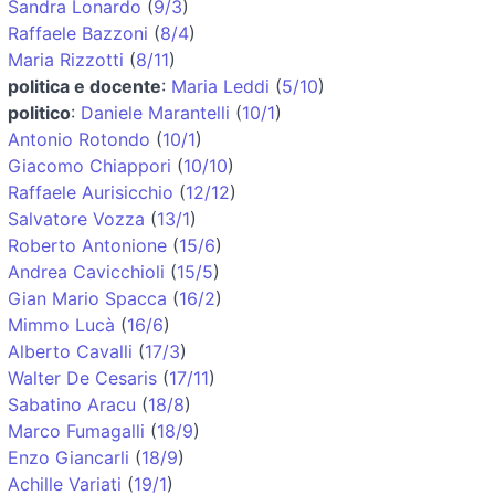
Sandra Lonardo
(
9/3
)
Raffaele Bazzoni
(
8/4
)
Maria Rizzotti
(
8/11
)
politica e docente
:
Maria Leddi
(
5/10
)
politico
:
Daniele Marantelli
(
10/1
)
Antonio Rotondo
(
10/1
)
Giacomo Chiappori
(
10/10
)
Raffaele Aurisicchio
(
12/12
)
Salvatore Vozza
(
13/1
)
Roberto Antonione
(
15/6
)
Andrea Cavicchioli
(
15/5
)
Gian Mario Spacca
(
16/2
)
Mimmo Lucà
(
16/6
)
Alberto Cavalli
(
17/3
)
Walter De Cesaris
(
17/11
)
Sabatino Aracu
(
18/8
)
Marco Fumagalli
(
18/9
)
Enzo Giancarli
(
18/9
)
Achille Variati
(
19/1
)