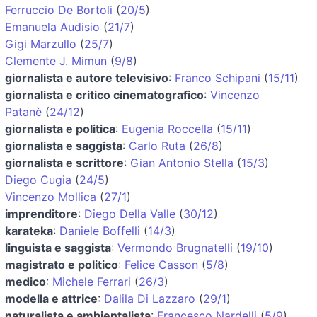
Ferruccio De Bortoli
(
20/5
)
Emanuela Audisio
(
21/7
)
Gigi Marzullo
(
25/7
)
Clemente J. Mimun
(
9/8
)
giornalista e autore televisivo
:
Franco Schipani
(
15/11
)
giornalista e critico cinematografico
:
Vincenzo
Patanè
(
24/12
)
giornalista e politica
:
Eugenia Roccella
(
15/11
)
giornalista e saggista
:
Carlo Ruta
(
26/8
)
giornalista e scrittore
:
Gian Antonio Stella
(
15/3
)
Diego Cugia
(
24/5
)
Vincenzo Mollica
(
27/1
)
imprenditore
:
Diego Della Valle
(
30/12
)
karateka
:
Daniele Boffelli
(
14/3
)
linguista e saggista
:
Vermondo Brugnatelli
(
19/10
)
magistrato e politico
:
Felice Casson
(
5/8
)
medico
:
Michele Ferrari
(
26/3
)
modella e attrice
:
Dalila Di Lazzaro
(
29/1
)
naturalista e ambientalista
:
Francesco Nardelli
(
5/9
)