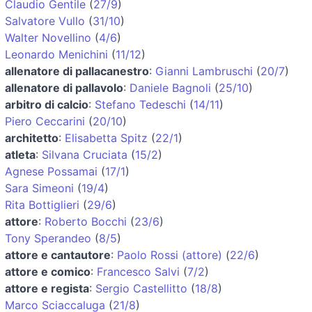
Claudio Gentile
(
27/9
)
Salvatore Vullo
(
31/10
)
Walter Novellino
(
4/6
)
Leonardo Menichini
(
11/12
)
allenatore di pallacanestro
:
Gianni Lambruschi
(
20/7
)
allenatore di pallavolo
:
Daniele Bagnoli
(
25/10
)
arbitro di calcio
:
Stefano Tedeschi
(
14/11
)
Piero Ceccarini
(
20/10
)
architetto
:
Elisabetta Spitz
(
22/1
)
atleta
:
Silvana Cruciata
(
15/2
)
Agnese Possamai
(
17/1
)
Sara Simeoni
(
19/4
)
Rita Bottiglieri
(
29/6
)
attore
:
Roberto Bocchi
(
23/6
)
Tony Sperandeo
(
8/5
)
attore e cantautore
:
Paolo Rossi (attore)
(
22/6
)
attore e comico
:
Francesco Salvi
(
7/2
)
attore e regista
:
Sergio Castellitto
(
18/8
)
Marco Sciaccaluga
(
21/8
)