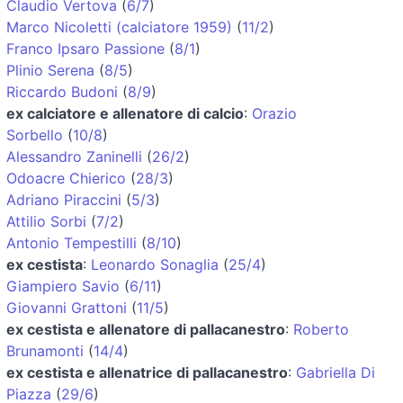
Claudio Vertova
(
6/7
)
Marco Nicoletti (calciatore 1959)
(
11/2
)
Franco Ipsaro Passione
(
8/1
)
Plinio Serena
(
8/5
)
Riccardo Budoni
(
8/9
)
ex calciatore e allenatore di calcio
:
Orazio
Sorbello
(
10/8
)
Alessandro Zaninelli
(
26/2
)
Odoacre Chierico
(
28/3
)
Adriano Piraccini
(
5/3
)
Attilio Sorbi
(
7/2
)
Antonio Tempestilli
(
8/10
)
ex cestista
:
Leonardo Sonaglia
(
25/4
)
Giampiero Savio
(
6/11
)
Giovanni Grattoni
(
11/5
)
ex cestista e allenatore di pallacanestro
:
Roberto
Brunamonti
(
14/4
)
ex cestista e allenatrice di pallacanestro
:
Gabriella Di
Piazza
(
29/6
)