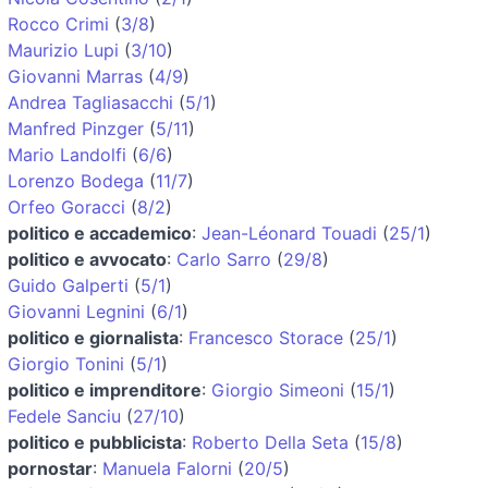
Rocco Crimi
(
3/8
)
Maurizio Lupi
(
3/10
)
Giovanni Marras
(
4/9
)
Andrea Tagliasacchi
(
5/1
)
Manfred Pinzger
(
5/11
)
Mario Landolfi
(
6/6
)
Lorenzo Bodega
(
11/7
)
Orfeo Goracci
(
8/2
)
politico e accademico
:
Jean-Léonard Touadi
(
25/1
)
politico e avvocato
:
Carlo Sarro
(
29/8
)
Guido Galperti
(
5/1
)
Giovanni Legnini
(
6/1
)
politico e giornalista
:
Francesco Storace
(
25/1
)
Giorgio Tonini
(
5/1
)
politico e imprenditore
:
Giorgio Simeoni
(
15/1
)
Fedele Sanciu
(
27/10
)
politico e pubblicista
:
Roberto Della Seta
(
15/8
)
pornostar
:
Manuela Falorni
(
20/5
)