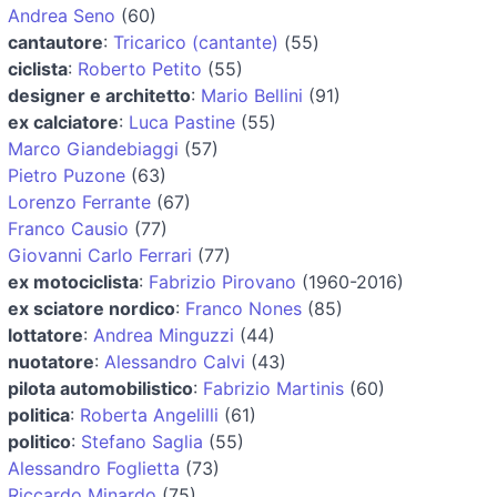
Andrea Seno
(60)
cantautore
:
Tricarico (cantante)
(55)
ciclista
:
Roberto Petito
(55)
designer e architetto
:
Mario Bellini
(91)
ex calciatore
:
Luca Pastine
(55)
Marco Giandebiaggi
(57)
Pietro Puzone
(63)
Lorenzo Ferrante
(67)
Franco Causio
(77)
Giovanni Carlo Ferrari
(77)
ex motociclista
:
Fabrizio Pirovano
(1960-2016)
ex sciatore nordico
:
Franco Nones
(85)
lottatore
:
Andrea Minguzzi
(44)
nuotatore
:
Alessandro Calvi
(43)
pilota automobilistico
:
Fabrizio Martinis
(60)
politica
:
Roberta Angelilli
(61)
politico
:
Stefano Saglia
(55)
Alessandro Foglietta
(73)
Riccardo Minardo
(75)