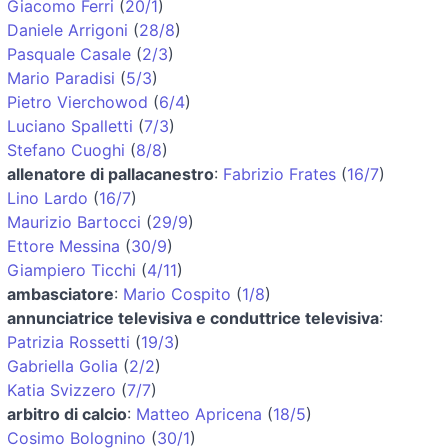
Giacomo Ferri
(
20/1
)
Daniele Arrigoni
(
28/8
)
Pasquale Casale
(
2/3
)
Mario Paradisi
(
5/3
)
Pietro Vierchowod
(
6/4
)
Luciano Spalletti
(
7/3
)
Stefano Cuoghi
(
8/8
)
allenatore di pallacanestro
:
Fabrizio Frates
(
16/7
)
Lino Lardo
(
16/7
)
Maurizio Bartocci
(
29/9
)
Ettore Messina
(
30/9
)
Giampiero Ticchi
(
4/11
)
ambasciatore
:
Mario Cospito
(
1/8
)
annunciatrice televisiva e conduttrice televisiva
:
Patrizia Rossetti
(
19/3
)
Gabriella Golia
(
2/2
)
Katia Svizzero
(
7/7
)
arbitro di calcio
:
Matteo Apricena
(
18/5
)
Cosimo Bolognino
(
30/1
)