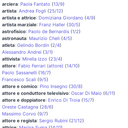
arciera
:
Paola Fantato
(
13/9
)
artista
:
Andrea Fogli
(
25/12
)
artista e attrice
:
Domiziana Giordano
(
4/9
)
artista marziale
:
Franz Haller
(
30/5
)
astrofisico
:
Paolo de Bernardis
(
1/2
)
astronauta
:
Maurizio Cheli
(
4/5
)
atleta
:
Gelindo Bordin
(
2/4
)
Alessandro Andrei
(
3/1
)
attivista
:
Mirella Izzo
(
23/4
)
attore
:
Fabio Ferrari (attore)
(
14/10
)
Paolo Sassanelli
(
16/7
)
Francesco Scali
(
9/5
)
attore e comico
:
Pino Insegno
(
30/8
)
attore e conduttore televisivo
:
Oscar Di Maio
(
6/11
)
attore e doppiatore
:
Enrico Di Troia
(
15/7
)
Oreste Castagna
(
28/6
)
Massimo Corvo
(
9/7
)
attore e regista
:
Sergio Rubini
(
21/12
)
attrice
:
Marina Suma
(
14/11
)