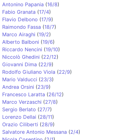
Antonino Papania
(
16/8
)
Fabio Granata
(
17/4
)
Flavio Delbono
(
17/9
)
Raimondo Fassa
(
18/7
)
Marco Airaghi
(
19/2
)
Alberto Balboni
(
19/6
)
Riccardo Nencini
(
19/10
)
Niccolò Ghedini
(
22/12
)
Giovanni Dima
(
22/9
)
Rodolfo Giuliano Viola
(
22/9
)
Mario Valducci
(
23/3
)
Andrea Orsini
(
23/9
)
Francesco Laratta
(
26/12
)
Marco Verzaschi
(
27/8
)
Sergio Berlato
(
27/7
)
Lorenzo Dellai
(
28/11
)
Orazio Ciliberti
(
28/9
)
Salvatore Antonio Messana
(
2/4
)
Nicola Cosentino
(
2/1
)