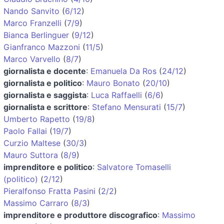
Nando Sanvito
(
6/12
)
Marco Franzelli
(
7/9
)
Bianca Berlinguer
(
9/12
)
Gianfranco Mazzoni
(
11/5
)
Marco Varvello
(
8/7
)
giornalista e docente
:
Emanuela Da Ros
(
24/12
)
giornalista e politico
:
Mauro Bonato
(
20/10
)
giornalista e saggista
:
Luca Raffaelli
(
6/6
)
giornalista e scrittore
:
Stefano Mensurati
(
15/7
)
Umberto Rapetto
(
19/8
)
Paolo Fallai
(
19/7
)
Curzio Maltese
(
30/3
)
Mauro Suttora
(
8/9
)
imprenditore e politico
:
Salvatore Tomaselli
(politico)
(
2/12
)
Pieralfonso Fratta Pasini
(
2/2
)
Massimo Carraro
(
8/3
)
imprenditore e produttore discografico
:
Massimo