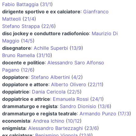
Fabio Battaggia
(
31/1
)
dirigente sportivo e ex calciatore
:
Gianfranco
Matteoli
(
21/4
)
Stefano Strappa
(
22/6
)
disc jockey e conduttore radiofonico
:
Maurizio Di
Maggio
(
14/5
)
disegnatore
:
Achille Superbi
(
13/9
)
Bruno Ramella
(
31/10
)
docente e politico
:
Alessandro Saro Alfonso
Pagano
(
12/6
)
doppiatore
:
Stefano Albertini
(
4/2
)
doppiatore e attore
:
Alberto Olivero
(
22/11
)
doppiatrice
:
Dania Cericola
(
22/5
)
doppiatrice e attrice
:
Emanuela Rossi
(
24/1
)
drammaturgo e regista
:
Sandro Dionisio
(
13/6
)
drammaturgo e regista teatrale
:
Armando Punzo
(
17/3
)
economista
:
Andrea Ichino
(
10/12
)
enigmista
:
Alessandro Bartezzaghi
(
23/6
)
ex calciatore
:
Beniamino Vignola
(
12/6
)