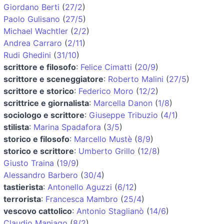
Giordano Berti
(
27/2
)
Paolo Gulisano
(
27/5
)
Michael Wachtler
(
2/2
)
Andrea Carraro
(
2/11
)
Rudi Ghedini
(
31/10
)
scrittore e filosofo
:
Felice Cimatti
(
20/9
)
scrittore e sceneggiatore
:
Roberto Malini
(
27/5
)
scrittore e storico
:
Federico Moro
(
12/2
)
scrittrice e giornalista
:
Marcella Danon
(
1/8
)
sociologo e scrittore
:
Giuseppe Tribuzio
(
4/1
)
stilista
:
Marina Spadafora
(
3/5
)
storico e filosofo
:
Marcello Mustè
(
8/9
)
storico e scrittore
:
Umberto Grillo
(
12/8
)
Giusto Traina
(
19/9
)
Alessandro Barbero
(
30/4
)
tastierista
:
Antonello Aguzzi
(
6/12
)
terrorista
:
Francesca Mambro
(
25/4
)
vescovo cattolico
:
Antonio Staglianò
(
14/6
)
Claudio Maniago
(
8/2
)