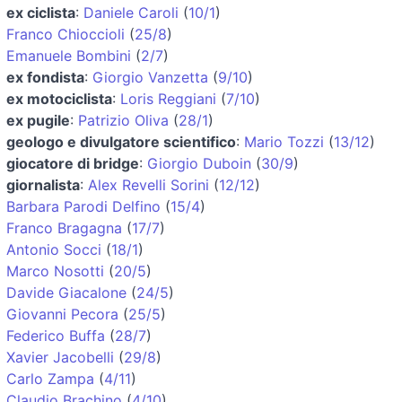
ex ciclista
:
Daniele Caroli
(
10/1
)
Franco Chioccioli
(
25/8
)
Emanuele Bombini
(
2/7
)
ex fondista
:
Giorgio Vanzetta
(
9/10
)
ex motociclista
:
Loris Reggiani
(
7/10
)
ex pugile
:
Patrizio Oliva
(
28/1
)
geologo e divulgatore scientifico
:
Mario Tozzi
(
13/12
)
giocatore di bridge
:
Giorgio Duboin
(
30/9
)
giornalista
:
Alex Revelli Sorini
(
12/12
)
Barbara Parodi Delfino
(
15/4
)
Franco Bragagna
(
17/7
)
Antonio Socci
(
18/1
)
Marco Nosotti
(
20/5
)
Davide Giacalone
(
24/5
)
Giovanni Pecora
(
25/5
)
Federico Buffa
(
28/7
)
Xavier Jacobelli
(
29/8
)
Carlo Zampa
(
4/11
)
Claudio Brachino
(
4/10
)