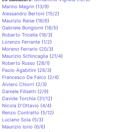
Marino Magrin
(
13/9
)
Alessandro Bertoni
(
15/2
)
Maurizio Raise
(
16/6
)
Gabriele Bongiorni
(
16/5
)
Roberto Tricella
(
18/3
)
Lorenzo Ferrante
(
1/2
)
Moreno Ferrario
(
20/3
)
Maurizio Schincaglia
(
21/4
)
Roberto Russo
(
28/1
)
Paolo Agabitini
(
28/3
)
Francesco De Falco
(
2/4
)
Alviero Chiorri
(
2/3
)
Daniele Filisetti
(
2/9
)
Davide Torchia
(
31/12
)
Nicola D'Ottavio
(
4/4
)
Renzo Contratto
(
5/12
)
Luciano Sola
(
5/3
)
Maurizio Iorio
(
6/6
)