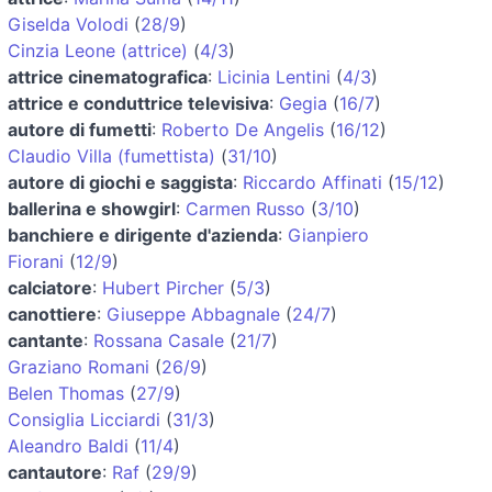
Giselda Volodi
(
28/9
)
Cinzia Leone (attrice)
(
4/3
)
attrice cinematografica
:
Licinia Lentini
(
4/3
)
attrice e conduttrice televisiva
:
Gegia
(
16/7
)
autore di fumetti
:
Roberto De Angelis
(
16/12
)
Claudio Villa (fumettista)
(
31/10
)
autore di giochi e saggista
:
Riccardo Affinati
(
15/12
)
ballerina e showgirl
:
Carmen Russo
(
3/10
)
banchiere e dirigente d'azienda
:
Gianpiero
Fiorani
(
12/9
)
calciatore
:
Hubert Pircher
(
5/3
)
canottiere
:
Giuseppe Abbagnale
(
24/7
)
cantante
:
Rossana Casale
(
21/7
)
Graziano Romani
(
26/9
)
Belen Thomas
(
27/9
)
Consiglia Licciardi
(
31/3
)
Aleandro Baldi
(
11/4
)
cantautore
:
Raf
(
29/9
)