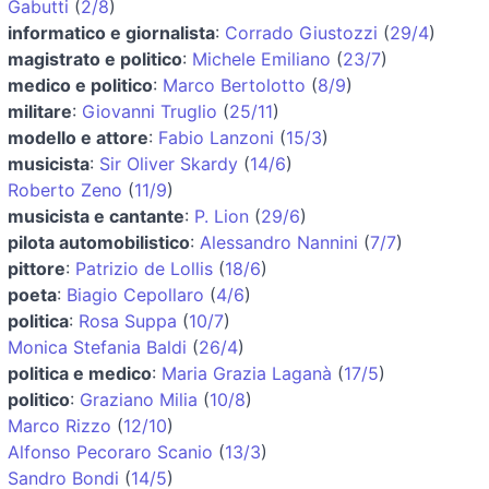
Gabutti
(
2/8
)
informatico e giornalista
:
Corrado Giustozzi
(
29/4
)
magistrato e politico
:
Michele Emiliano
(
23/7
)
medico e politico
:
Marco Bertolotto
(
8/9
)
militare
:
Giovanni Truglio
(
25/11
)
modello e attore
:
Fabio Lanzoni
(
15/3
)
musicista
:
Sir Oliver Skardy
(
14/6
)
Roberto Zeno
(
11/9
)
musicista e cantante
:
P. Lion
(
29/6
)
pilota automobilistico
:
Alessandro Nannini
(
7/7
)
pittore
:
Patrizio de Lollis
(
18/6
)
poeta
:
Biagio Cepollaro
(
4/6
)
politica
:
Rosa Suppa
(
10/7
)
Monica Stefania Baldi
(
26/4
)
politica e medico
:
Maria Grazia Laganà
(
17/5
)
politico
:
Graziano Milia
(
10/8
)
Marco Rizzo
(
12/10
)
Alfonso Pecoraro Scanio
(
13/3
)
Sandro Bondi
(
14/5
)