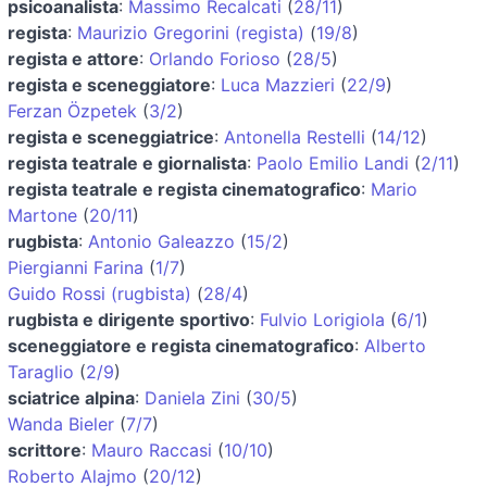
psicoanalista
:
Massimo Recalcati
(
28/11
)
regista
:
Maurizio Gregorini (regista)
(
19/8
)
regista e attore
:
Orlando Forioso
(
28/5
)
regista e sceneggiatore
:
Luca Mazzieri
(
22/9
)
Ferzan Özpetek
(
3/2
)
regista e sceneggiatrice
:
Antonella Restelli
(
14/12
)
regista teatrale e giornalista
:
Paolo Emilio Landi
(
2/11
)
regista teatrale e regista cinematografico
:
Mario
Martone
(
20/11
)
rugbista
:
Antonio Galeazzo
(
15/2
)
Piergianni Farina
(
1/7
)
Guido Rossi (rugbista)
(
28/4
)
rugbista e dirigente sportivo
:
Fulvio Lorigiola
(
6/1
)
sceneggiatore e regista cinematografico
:
Alberto
Taraglio
(
2/9
)
sciatrice alpina
:
Daniela Zini
(
30/5
)
Wanda Bieler
(
7/7
)
scrittore
:
Mauro Raccasi
(
10/10
)
Roberto Alajmo
(
20/12
)