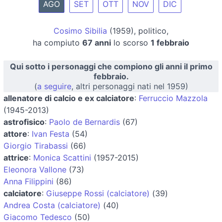
AGO
SET
OTT
NOV
DIC
Cosimo Sibilia
(1959), politico,
ha compiuto
67 anni
lo scorso
1 febbraio
Qui sotto i personaggi che compiono gli anni il primo
febbraio.
(
a seguire
, altri personaggi nati nel 1959)
allenatore di calcio e ex calciatore
:
Ferruccio Mazzola
(1945-2013)
astrofisico
:
Paolo de Bernardis
(67)
attore
:
Ivan Festa
(54)
Giorgio Tirabassi
(66)
attrice
:
Monica Scattini
(1957-2015)
Eleonora Vallone
(73)
Anna Filippini
(86)
calciatore
:
Giuseppe Rossi (calciatore)
(39)
Andrea Costa (calciatore)
(40)
Giacomo Tedesco
(50)