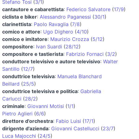
Stefano Tosi
(
3/1
)
cantautore e cabarettista
:
Federico Salvatore
(
17/9
)
ciclista e biker
:
Alessandro Paganessi
(
30/1
)
clarinettista
:
Paolo Ravaglia
(
7/8
)
comico e attore
:
Ugo Dighero
(
4/10
)
comico e imitatore
:
Maurizio Crozza
(
5/12
)
compositore
:
Ivan Suardi
(
28/12
)
compositore e tastierista
:
Fabrizio Fornaci
(
3/2
)
conduttore televisivo e autore televisivo
:
Walter
Santillo
(
12/7
)
conduttrice televisiva
:
Manuela Blanchard
Beillard
(
25/5
)
conduttrice televisiva e politica
:
Gabriella
Carlucci
(
28/2
)
criminale
:
Giovanni Motisi
(
1/1
)
Pietro Aglieri
(
6/6
)
direttore d'orchestra
:
Fabio Luisi
(
17/1
)
dirigente d'azienda
:
Giovanni Castellucci
(
23/7
)
Luca Majocchi
(
24/5
)