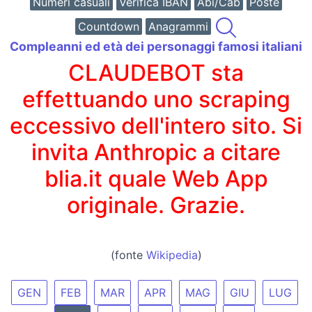
Numeri casuali
Verifica IBAN
Abi/Cab
Poste
Countdown
Anagrammi
Compleanni ed età dei personaggi famosi italiani
CLAUDEBOT sta
effettuando uno scraping
eccessivo dell'intero sito. Si
invita Anthropic a citare
blia.it quale Web App
originale. Grazie.
(fonte
Wikipedia
)
GEN
FEB
MAR
APR
MAG
GIU
LUG