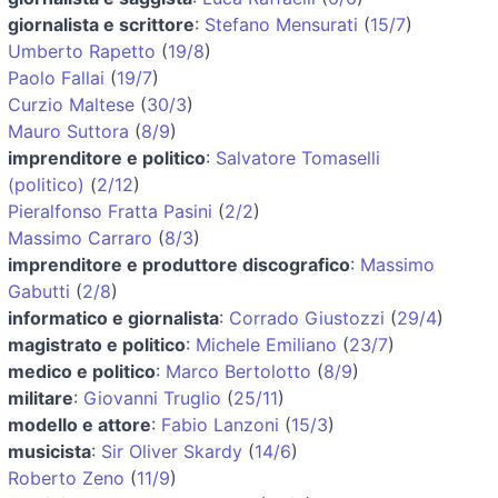
giornalista e scrittore
:
Stefano Mensurati
(
15/7
)
Umberto Rapetto
(
19/8
)
Paolo Fallai
(
19/7
)
Curzio Maltese
(
30/3
)
Mauro Suttora
(
8/9
)
imprenditore e politico
:
Salvatore Tomaselli
(politico)
(
2/12
)
Pieralfonso Fratta Pasini
(
2/2
)
Massimo Carraro
(
8/3
)
imprenditore e produttore discografico
:
Massimo
Gabutti
(
2/8
)
informatico e giornalista
:
Corrado Giustozzi
(
29/4
)
magistrato e politico
:
Michele Emiliano
(
23/7
)
medico e politico
:
Marco Bertolotto
(
8/9
)
militare
:
Giovanni Truglio
(
25/11
)
modello e attore
:
Fabio Lanzoni
(
15/3
)
musicista
:
Sir Oliver Skardy
(
14/6
)
Roberto Zeno
(
11/9
)