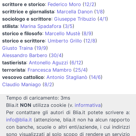
scrittore e storico
:
Federico Moro
(
12/2
)
scrittrice e giornalista
:
Marcella Danon
(
1/8
)
sociologo e scrittore
:
Giuseppe Tribuzio
(
4/1
)
stilista
:
Marina Spadafora
(
3/5
)
storico e filosofo
:
Marcello Mustè
(
8/9
)
storico e scrittore
:
Umberto Grillo
(
12/8
)
Giusto Traina
(
19/9
)
Alessandro Barbero
(
30/4
)
tastierista
:
Antonello Aguzzi
(
6/12
)
terrorista
:
Francesca Mambro
(
25/4
)
vescovo cattolico
:
Antonio Staglianò
(
14/6
)
Claudio Maniago
(
8/2
)
Tempo di caricamento: 3ms
Blia.it
NON
utilizza cookie (v.
informativa
)
Per contattare gli autori di Blia.it potete scrivere a:
info@blia.it
(attenzione, blia.it non ha alcun rapporto
con banche, scuole o altri enti/aziende, i cui indirizzi
sono visualizzati al solo scopo di rendere un servizio