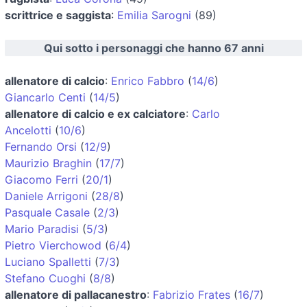
scrittrice e saggista
:
Emilia Sarogni
(89)
Qui sotto i personaggi che hanno 67 anni
allenatore di calcio
:
Enrico Fabbro
(
14/6
)
Giancarlo Centi
(
14/5
)
allenatore di calcio e ex calciatore
:
Carlo
Ancelotti
(
10/6
)
Fernando Orsi
(
12/9
)
Maurizio Braghin
(
17/7
)
Giacomo Ferri
(
20/1
)
Daniele Arrigoni
(
28/8
)
Pasquale Casale
(
2/3
)
Mario Paradisi
(
5/3
)
Pietro Vierchowod
(
6/4
)
Luciano Spalletti
(
7/3
)
Stefano Cuoghi
(
8/8
)
allenatore di pallacanestro
:
Fabrizio Frates
(
16/7
)