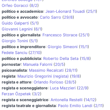
Orfeo Goracci
(
8/2
)
politico e accademico
:
Jean-Léonard Touadi
(
25/1
)
politico e avvocato
:
Carlo Sarro
(
29/8
)
Guido Galperti
(
5/1
)
Giovanni Legnini
(
6/1
)
politico e giornalista
:
Francesco Storace
(
25/1
)
Giorgio Tonini
(
5/1
)
politico e imprenditore
:
Giorgio Simeoni
(
15/1
)
Fedele Sanciu
(
27/10
)
politico e pubblicista
:
Roberto Della Seta
(
15/8
)
pornostar
:
Manuela Falorni
(
20/5
)
psicoanalista
:
Massimo Recalcati
(
28/11
)
regista
:
Maurizio Gregorini (regista)
(
19/8
)
regista e attore
:
Orlando Forioso
(
28/5
)
regista e sceneggiatore
:
Luca Mazzieri
(
22/9
)
Ferzan Özpetek
(
3/2
)
regista e sceneggiatrice
:
Antonella Restelli
(
14/12
)
regista teatrale e giornalista
:
Paolo Emilio Landi
(
2/11
)