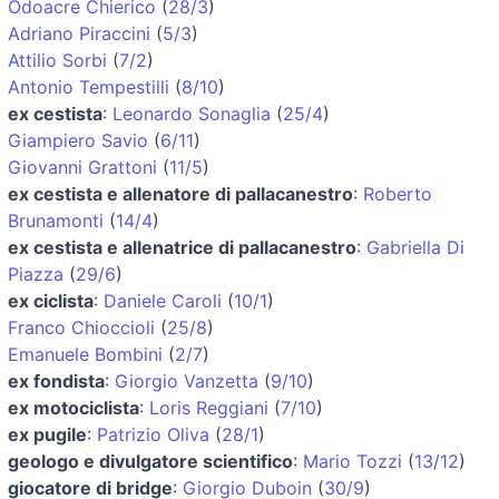
Odoacre Chierico
(
28/3
)
Adriano Piraccini
(
5/3
)
Attilio Sorbi
(
7/2
)
Antonio Tempestilli
(
8/10
)
ex cestista
:
Leonardo Sonaglia
(
25/4
)
Giampiero Savio
(
6/11
)
Giovanni Grattoni
(
11/5
)
ex cestista e allenatore di pallacanestro
:
Roberto
Brunamonti
(
14/4
)
ex cestista e allenatrice di pallacanestro
:
Gabriella Di
Piazza
(
29/6
)
ex ciclista
:
Daniele Caroli
(
10/1
)
Franco Chioccioli
(
25/8
)
Emanuele Bombini
(
2/7
)
ex fondista
:
Giorgio Vanzetta
(
9/10
)
ex motociclista
:
Loris Reggiani
(
7/10
)
ex pugile
:
Patrizio Oliva
(
28/1
)
geologo e divulgatore scientifico
:
Mario Tozzi
(
13/12
)
giocatore di bridge
:
Giorgio Duboin
(
30/9
)