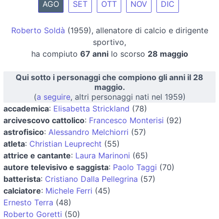
AGO
SET
OTT
NOV
DIC
Roberto Soldà
(1959), allenatore di calcio e dirigente
sportivo,
ha compiuto
67 anni
lo scorso
28 maggio
Qui sotto i personaggi che compiono gli anni il 28
maggio.
(
a seguire
, altri personaggi nati nel 1959)
accademica
:
Elisabetta Strickland
(78)
arcivescovo cattolico
:
Francesco Monterisi
(92)
astrofisico
:
Alessandro Melchiorri
(57)
atleta
:
Christian Leuprecht
(55)
attrice e cantante
:
Laura Marinoni
(65)
autore televisivo e saggista
:
Paolo Taggi
(70)
batterista
:
Cristiano Dalla Pellegrina
(57)
calciatore
:
Michele Ferri
(45)
Ernesto Terra
(48)
Roberto Goretti
(50)