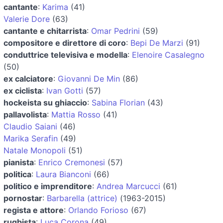
cantante
:
Karima
(41)
Valerie Dore
(63)
cantante e chitarrista
:
Omar Pedrini
(59)
compositore e direttore di coro
:
Bepi De Marzi
(91)
conduttrice televisiva e modella
:
Elenoire Casalegno
(50)
ex calciatore
:
Giovanni De Min
(86)
ex ciclista
:
Ivan Gotti
(57)
hockeista su ghiaccio
:
Sabina Florian
(43)
pallavolista
:
Mattia Rosso
(41)
Claudio Saiani
(46)
Marika Serafin
(49)
Natale Monopoli
(51)
pianista
:
Enrico Cremonesi
(57)
politica
:
Laura Bianconi
(66)
politico e imprenditore
:
Andrea Marcucci
(61)
pornostar
:
Barbarella (attrice)
(1963-2015)
regista e attore
:
Orlando Forioso
(67)
rugbista
:
Luca Corona
(49)