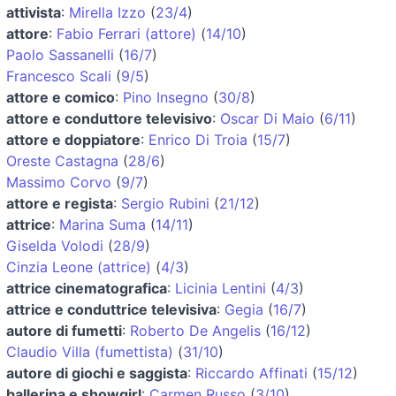
attivista
:
Mirella Izzo
(
23/4
)
attore
:
Fabio Ferrari (attore)
(
14/10
)
Paolo Sassanelli
(
16/7
)
Francesco Scali
(
9/5
)
attore e comico
:
Pino Insegno
(
30/8
)
attore e conduttore televisivo
:
Oscar Di Maio
(
6/11
)
attore e doppiatore
:
Enrico Di Troia
(
15/7
)
Oreste Castagna
(
28/6
)
Massimo Corvo
(
9/7
)
attore e regista
:
Sergio Rubini
(
21/12
)
attrice
:
Marina Suma
(
14/11
)
Giselda Volodi
(
28/9
)
Cinzia Leone (attrice)
(
4/3
)
attrice cinematografica
:
Licinia Lentini
(
4/3
)
attrice e conduttrice televisiva
:
Gegia
(
16/7
)
autore di fumetti
:
Roberto De Angelis
(
16/12
)
Claudio Villa (fumettista)
(
31/10
)
autore di giochi e saggista
:
Riccardo Affinati
(
15/12
)
ballerina e showgirl
:
Carmen Russo
(
3/10
)