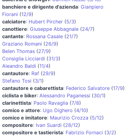
banchiere e dirigente d'azienda
:
Gianpiero
Fiorani
(
12/9
)
calciatore
:
Hubert Pircher
(
5/3
)
canottiere
:
Giuseppe Abbagnale
(
24/7
)
cantante
:
Rossana Casale
(
21/7
)
Graziano Romani
(
26/9
)
Belen Thomas
(
27/9
)
Consiglia Licciardi
(
31/3
)
Aleandro Baldi
(
11/4
)
cantautore
:
Raf
(
29/9
)
Stefano Tosi
(
3/1
)
cantautore e cabarettista
:
Federico Salvatore
(
17/9
)
ciclista e biker
:
Alessandro Paganessi
(
30/1
)
clarinettista
:
Paolo Ravaglia
(
7/8
)
comico e attore
:
Ugo Dighero
(
4/10
)
comico e imitatore
:
Maurizio Crozza
(
5/12
)
compositore
:
Ivan Suardi
(
28/12
)
compositore e tastierista
:
Fabrizio Fornaci
(
3/2
)