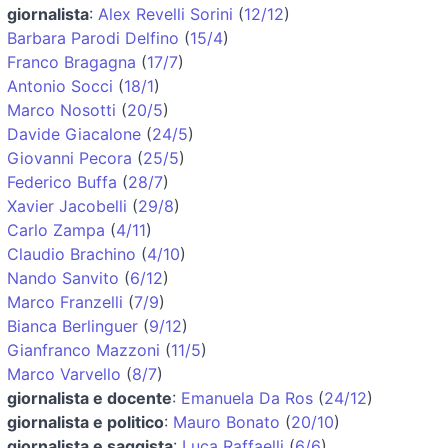
giornalista
:
Alex Revelli Sorini
(
12/12
)
Barbara Parodi Delfino
(
15/4
)
Franco Bragagna
(
17/7
)
Antonio Socci
(
18/1
)
Marco Nosotti
(
20/5
)
Davide Giacalone
(
24/5
)
Giovanni Pecora
(
25/5
)
Federico Buffa
(
28/7
)
Xavier Jacobelli
(
29/8
)
Carlo Zampa
(
4/11
)
Claudio Brachino
(
4/10
)
Nando Sanvito
(
6/12
)
Marco Franzelli
(
7/9
)
Bianca Berlinguer
(
9/12
)
Gianfranco Mazzoni
(
11/5
)
Marco Varvello
(
8/7
)
giornalista e docente
:
Emanuela Da Ros
(
24/12
)
giornalista e politico
:
Mauro Bonato
(
20/10
)
giornalista e saggista
:
Luca Raffaelli
(
6/6
)