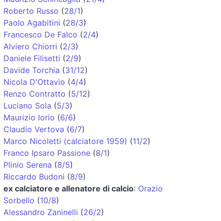
Roberto Russo
(
28/1
)
Paolo Agabitini
(
28/3
)
Francesco De Falco
(
2/4
)
Alviero Chiorri
(
2/3
)
Daniele Filisetti
(
2/9
)
Davide Torchia
(
31/12
)
Nicola D'Ottavio
(
4/4
)
Renzo Contratto
(
5/12
)
Luciano Sola
(
5/3
)
Maurizio Iorio
(
6/6
)
Claudio Vertova
(
6/7
)
Marco Nicoletti (calciatore 1959)
(
11/2
)
Franco Ipsaro Passione
(
8/1
)
Plinio Serena
(
8/5
)
Riccardo Budoni
(
8/9
)
ex calciatore e allenatore di calcio
:
Orazio
Sorbello
(
10/8
)
Alessandro Zaninelli
(
26/2
)