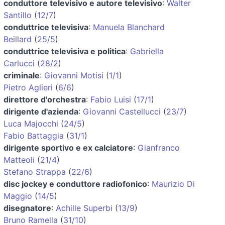
conduttore televisivo e autore televisivo
:
Walter
Santillo
(
12/7
)
conduttrice televisiva
:
Manuela Blanchard
Beillard
(
25/5
)
conduttrice televisiva e politica
:
Gabriella
Carlucci
(
28/2
)
criminale
:
Giovanni Motisi
(
1/1
)
Pietro Aglieri
(
6/6
)
direttore d'orchestra
:
Fabio Luisi
(
17/1
)
dirigente d'azienda
:
Giovanni Castellucci
(
23/7
)
Luca Majocchi
(
24/5
)
Fabio Battaggia
(
31/1
)
dirigente sportivo e ex calciatore
:
Gianfranco
Matteoli
(
21/4
)
Stefano Strappa
(
22/6
)
disc jockey e conduttore radiofonico
:
Maurizio Di
Maggio
(
14/5
)
disegnatore
:
Achille Superbi
(
13/9
)
Bruno Ramella
(
31/10
)