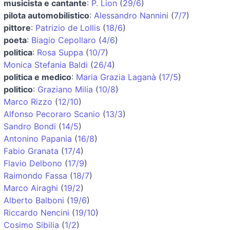
musicista e cantante
:
P. Lion
(
29/6
)
pilota automobilistico
:
Alessandro Nannini
(
7/7
)
pittore
:
Patrizio de Lollis
(
18/6
)
poeta
:
Biagio Cepollaro
(
4/6
)
politica
:
Rosa Suppa
(
10/7
)
Monica Stefania Baldi
(
26/4
)
politica e medico
:
Maria Grazia Laganà
(
17/5
)
politico
:
Graziano Milia
(
10/8
)
Marco Rizzo
(
12/10
)
Alfonso Pecoraro Scanio
(
13/3
)
Sandro Bondi
(
14/5
)
Antonino Papania
(
16/8
)
Fabio Granata
(
17/4
)
Flavio Delbono
(
17/9
)
Raimondo Fassa
(
18/7
)
Marco Airaghi
(
19/2
)
Alberto Balboni
(
19/6
)
Riccardo Nencini
(
19/10
)
Cosimo Sibilia
(
1/2
)