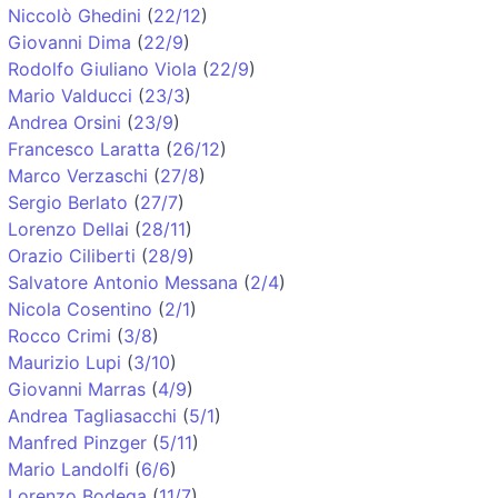
Niccolò Ghedini
(
22/12
)
Giovanni Dima
(
22/9
)
Rodolfo Giuliano Viola
(
22/9
)
Mario Valducci
(
23/3
)
Andrea Orsini
(
23/9
)
Francesco Laratta
(
26/12
)
Marco Verzaschi
(
27/8
)
Sergio Berlato
(
27/7
)
Lorenzo Dellai
(
28/11
)
Orazio Ciliberti
(
28/9
)
Salvatore Antonio Messana
(
2/4
)
Nicola Cosentino
(
2/1
)
Rocco Crimi
(
3/8
)
Maurizio Lupi
(
3/10
)
Giovanni Marras
(
4/9
)
Andrea Tagliasacchi
(
5/1
)
Manfred Pinzger
(
5/11
)
Mario Landolfi
(
6/6
)
Lorenzo Bodega
(
11/7
)