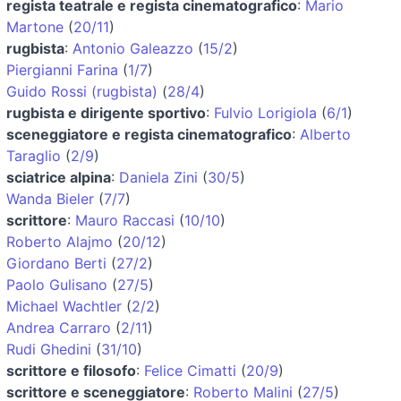
regista teatrale e regista cinematografico
:
Mario
Martone
(
20/11
)
rugbista
:
Antonio Galeazzo
(
15/2
)
Piergianni Farina
(
1/7
)
Guido Rossi (rugbista)
(
28/4
)
rugbista e dirigente sportivo
:
Fulvio Lorigiola
(
6/1
)
sceneggiatore e regista cinematografico
:
Alberto
Taraglio
(
2/9
)
sciatrice alpina
:
Daniela Zini
(
30/5
)
Wanda Bieler
(
7/7
)
scrittore
:
Mauro Raccasi
(
10/10
)
Roberto Alajmo
(
20/12
)
Giordano Berti
(
27/2
)
Paolo Gulisano
(
27/5
)
Michael Wachtler
(
2/2
)
Andrea Carraro
(
2/11
)
Rudi Ghedini
(
31/10
)
scrittore e filosofo
:
Felice Cimatti
(
20/9
)
scrittore e sceneggiatore
:
Roberto Malini
(
27/5
)