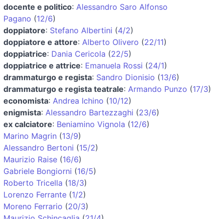
docente e politico
:
Alessandro Saro Alfonso
Pagano
(
12/6
)
doppiatore
:
Stefano Albertini
(
4/2
)
doppiatore e attore
:
Alberto Olivero
(
22/11
)
doppiatrice
:
Dania Cericola
(
22/5
)
doppiatrice e attrice
:
Emanuela Rossi
(
24/1
)
drammaturgo e regista
:
Sandro Dionisio
(
13/6
)
drammaturgo e regista teatrale
:
Armando Punzo
(
17/3
)
economista
:
Andrea Ichino
(
10/12
)
enigmista
:
Alessandro Bartezzaghi
(
23/6
)
ex calciatore
:
Beniamino Vignola
(
12/6
)
Marino Magrin
(
13/9
)
Alessandro Bertoni
(
15/2
)
Maurizio Raise
(
16/6
)
Gabriele Bongiorni
(
16/5
)
Roberto Tricella
(
18/3
)
Lorenzo Ferrante
(
1/2
)
Moreno Ferrario
(
20/3
)
Maurizio Schincaglia
(
21/4
)