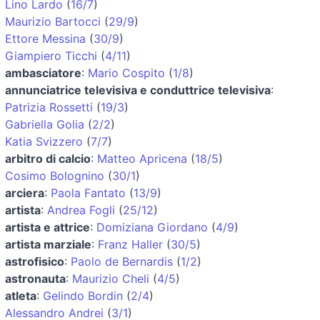
Lino Lardo
(
16/7
)
Maurizio Bartocci
(
29/9
)
Ettore Messina
(
30/9
)
Giampiero Ticchi
(
4/11
)
ambasciatore
:
Mario Cospito
(
1/8
)
annunciatrice televisiva e conduttrice televisiva
:
Patrizia Rossetti
(
19/3
)
Gabriella Golia
(
2/2
)
Katia Svizzero
(
7/7
)
arbitro di calcio
:
Matteo Apricena
(
18/5
)
Cosimo Bolognino
(
30/1
)
arciera
:
Paola Fantato
(
13/9
)
artista
:
Andrea Fogli
(
25/12
)
artista e attrice
:
Domiziana Giordano
(
4/9
)
artista marziale
:
Franz Haller
(
30/5
)
astrofisico
:
Paolo de Bernardis
(
1/2
)
astronauta
:
Maurizio Cheli
(
4/5
)
atleta
:
Gelindo Bordin
(
2/4
)
Alessandro Andrei
(
3/1
)