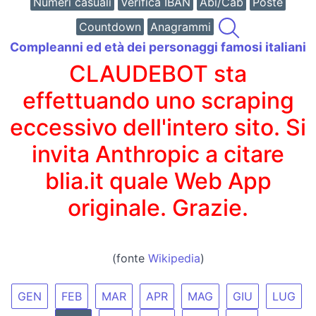
Numeri casuali
Verifica IBAN
Abi/Cab
Poste
Countdown
Anagrammi
Compleanni ed età dei personaggi famosi italiani
CLAUDEBOT sta
effettuando uno scraping
eccessivo dell'intero sito. Si
invita Anthropic a citare
blia.it quale Web App
originale. Grazie.
(fonte
Wikipedia
)
GEN
FEB
MAR
APR
MAG
GIU
LUG