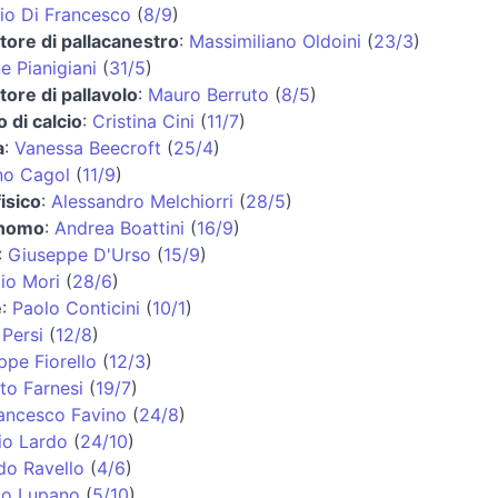
io Di Francesco
(
8/9
)
tore di pallacanestro
:
Massimiliano Oldoini
(
23/3
)
e Pianigiani
(
31/5
)
tore di pallavolo
:
Mauro Berruto
(
8/5
)
o di calcio
:
Cristina Cini
(
11/7
)
a
:
Vanessa Beecroft
(
25/4
)
no Cagol
(
11/9
)
isico
:
Alessandro Melchiorri
(
28/5
)
onomo
:
Andrea Boattini
(
16/9
)
:
Giuseppe D'Urso
(
15/9
)
zio Mori
(
28/6
)
e
:
Paolo Conticini
(
10/1
)
 Persi
(
12/8
)
ppe Fiorello
(
12/3
)
to Farnesi
(
19/7
)
rancesco Favino
(
24/8
)
io Lardo
(
24/10
)
do Ravello
(
4/6
)
io Lupano
(
5/10
)