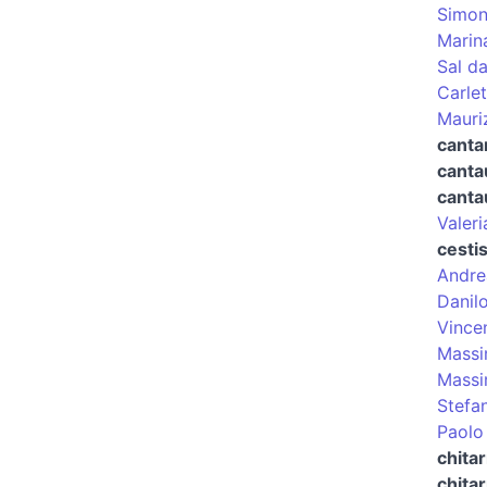
Simon
Marin
Sal da
Carle
Mauri
cantan
canta
canta
Valeri
cesti
Andre
Danil
Vince
Massi
Massi
Stefan
Paolo 
chitar
chitar