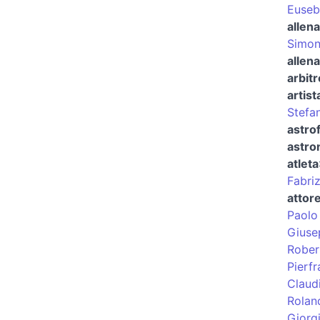
Euseb
allena
Simon
allena
arbitr
artist
Stefa
astrof
astr
atleta
Fabri
attor
Paolo
Giuse
Rober
Pierf
Claud
Rolan
Giorg