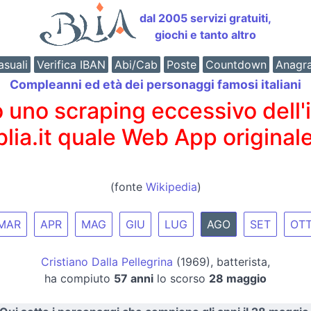
dal 2005 servizi gratuiti,
giochi e tanto altro
suali
Verifica IBAN
Abi/Cab
Poste
Countdown
Anagr
Compleanni ed età dei personaggi famosi italiani
o scraping eccessivo dell'int
 blia.it quale Web App originale
(fonte
Wikipedia
)
MAR
APR
MAG
GIU
LUG
AGO
SET
OT
Cristiano Dalla Pellegrina
(1969), batterista,
ha compiuto
57 anni
lo scorso
28 maggio