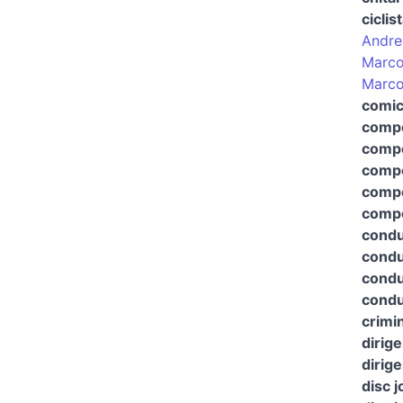
ciclis
Andre
Marco
Marco
comi
compo
compo
compo
compo
compo
condu
condu
condut
condut
crimi
dirig
dirige
disc 