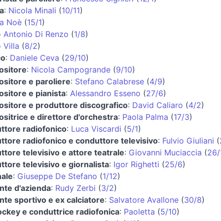
ta
:
Nicola Minali
(
10/11
)
a Noè
(
15/1
)
 Antonio Di Renzo
(
1/8
)
 Villa
(
8/2
)
co
:
Daniele Ceva
(
29/10
)
sitore
:
Nicola Campogrande
(
9/10
)
sitore e paroliere
:
Stefano Calabrese
(
4/9
)
sitore e pianista
:
Alessandro Esseno
(
27/6
)
sitore e produttore discografico
:
David Caliaro
(
4/2
)
sitrice e direttore d'orchestra
:
Paola Palma
(
17/3
)
ttore radiofonico
:
Luca Viscardi
(
5/1
)
ttore radiofonico e conduttore televisivo
:
Fulvio Giuliani
(
tore televisivo e attore teatrale
:
Giovanni Muciaccia
(
26/
tore televisivo e giornalista
:
Igor Righetti
(
25/6
)
nale
:
Giuseppe De Stefano
(
1/12
)
ente d'azienda
:
Rudy Zerbi
(
3/2
)
nte sportivo e ex calciatore
:
Salvatore Avallone
(
30/8
)
jockey e conduttrice radiofonica
:
Paoletta
(
5/10
)