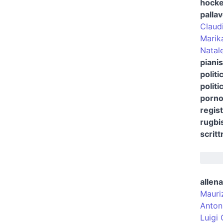
hocke
pallav
Claud
Marik
Natal
pianis
politi
polit
porno
regist
rugbi
scritt
allena
Mauri
Anton
Luigi