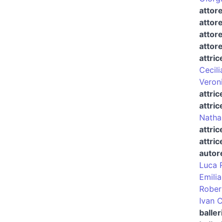
attor
attor
attore
attor
attric
Cecili
Veron
attri
attric
Natha
attric
attri
autor
Luca 
Emili
Rober
Ivan C
baller