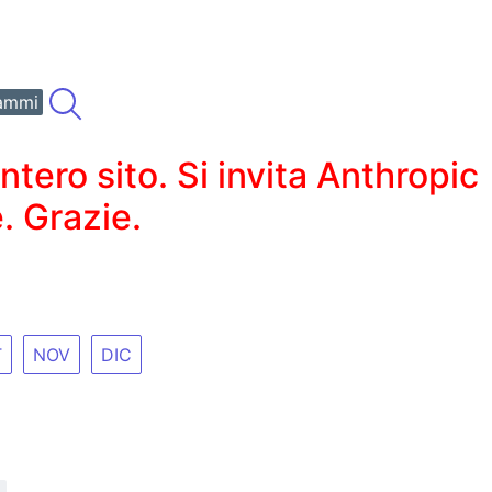
ammi
ero sito. Si invita Anthropic
. Grazie.
T
NOV
DIC