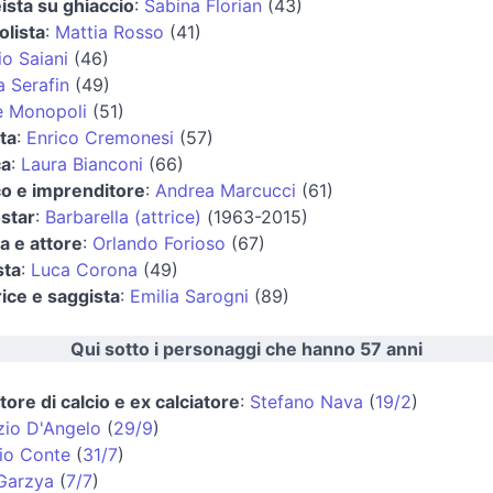
ista su ghiaccio
:
Sabina Florian
(43)
olista
:
Mattia Rosso
(41)
io Saiani
(46)
a Serafin
(49)
e Monopoli
(51)
ta
:
Enrico Cremonesi
(57)
ca
:
Laura Bianconi
(66)
ico e imprenditore
:
Andrea Marcucci
(61)
star
:
Barbarella (attrice)
(1963-2015)
a e attore
:
Orlando Forioso
(67)
sta
:
Luca Corona
(49)
rice e saggista
:
Emilia Sarogni
(89)
Qui sotto i personaggi che hanno 57 anni
tore di calcio e ex calciatore
:
Stefano Nava
(
19/2
)
zio D'Angelo
(
29/9
)
io Conte
(
31/7
)
 Garzya
(
7/7
)