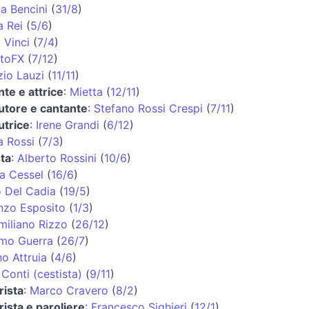
a Bencini
(
31/8
)
a Rei
(
5/6
)
 Vinci
(
7/4
)
ttoFX
(
7/12
)
zio Lauzi
(
11/11
)
te e attrice
:
Mietta
(
12/11
)
utore e cantante
:
Stefano Rossi Crespi
(
7/11
)
utrice
:
Irene Grandi
(
6/12
)
a Rossi
(
7/3
)
sta
:
Alberto Rossini
(
10/6
)
a Cessel
(
16/6
)
o Del Cadia
(
19/5
)
nzo Esposito
(
1/3
)
miliano Rizzo
(
26/12
)
mo Guerra
(
26/7
)
o Attruia
(
4/6
)
Conti (cestista)
(
9/11
)
rista
:
Marco Cravero
(
8/2
)
rista e paroliere
:
Francesco Sighieri
(
12/1
)