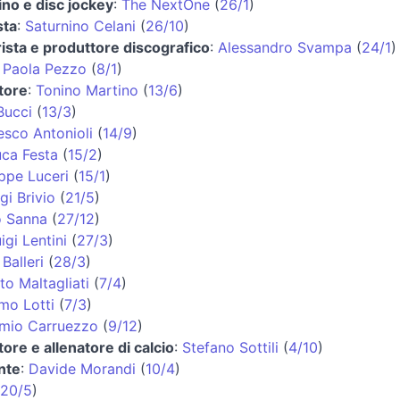
ino e disc jockey
:
The NextOne
(
26/1
)
sta
:
Saturnino Celani
(
26/10
)
rista e produttore discografico
:
Alessandro Svampa
(
24/1
)
:
Paola Pezzo
(
8/1
)
atore
:
Tonino Martino
(
13/6
)
Bucci
(
13/3
)
esco Antonioli
(
14/9
)
uca Festa
(
15/2
)
ppe Luceri
(
15/1
)
igi Brivio
(
21/5
)
 Sanna
(
27/12
)
igi Lentini
(
27/3
)
Balleri
(
28/3
)
to Maltagliati
(
7/4
)
mo Lotti
(
7/3
)
mio Carruezzo
(
9/12
)
tore e allenatore di calcio
:
Stefano Sottili
(
4/10
)
nte
:
Davide Morandi
(
10/4
)
20/5
)