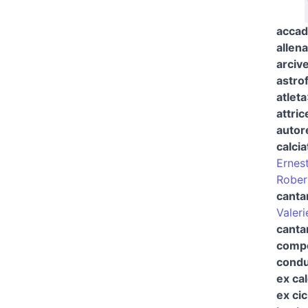
acca
allena
arciv
astrof
atleta
attric
autor
calci
Ernes
Rober
canta
Valer
cantan
compo
condu
ex ca
ex cic