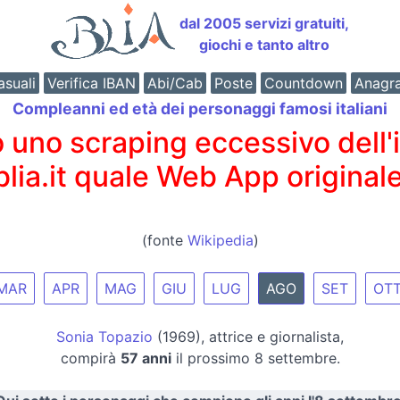
dal 2005 servizi gratuiti,
giochi e tanto altro
suali
Verifica IBAN
Abi/Cab
Poste
Countdown
Anagr
Compleanni ed età dei personaggi famosi italiani
o scraping eccessivo dell'int
 blia.it quale Web App originale
(fonte
Wikipedia
)
MAR
APR
MAG
GIU
LUG
AGO
SET
OT
Sonia Topazio
(1969), attrice e giornalista,
compirà
57 anni
il prossimo 8 settembre.