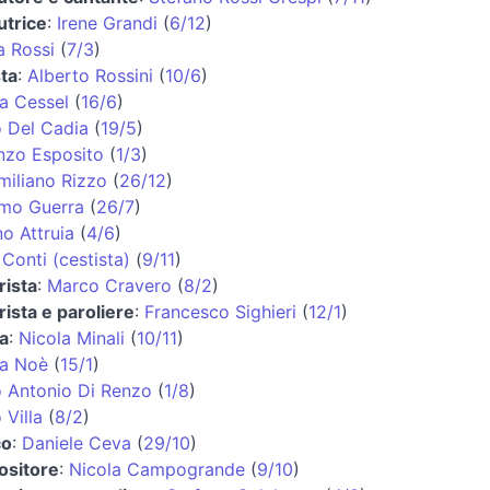
utrice
:
Irene Grandi
(
6/12
)
a Rossi
(
7/3
)
sta
:
Alberto Rossini
(
10/6
)
a Cessel
(
16/6
)
o Del Cadia
(
19/5
)
nzo Esposito
(
1/3
)
miliano Rizzo
(
26/12
)
mo Guerra
(
26/7
)
o Attruia
(
4/6
)
Conti (cestista)
(
9/11
)
rista
:
Marco Cravero
(
8/2
)
rista e paroliere
:
Francesco Sighieri
(
12/1
)
ta
:
Nicola Minali
(
10/11
)
a Noè
(
15/1
)
 Antonio Di Renzo
(
1/8
)
 Villa
(
8/2
)
co
:
Daniele Ceva
(
29/10
)
sitore
:
Nicola Campogrande
(
9/10
)