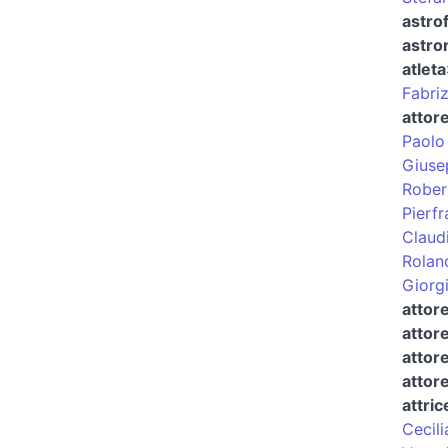
astrof
astr
atleta
Fabri
attor
Paolo
Giuse
Rober
Pierf
Claud
Rolan
Giorg
attor
attor
attore
attor
attric
Cecili