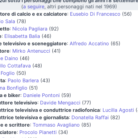
Qui sotto i personaggi che compiono gli anni l'8 settembre
(
a seguire
, altri personaggi nati nel 1969)
tore di calcio e ex calciatore
:
Eusebio Di Francesco
(56)
io Sala
(78)
tetto
:
Nicola Pagliara
(92)
e
:
Elisabetta Balia
(46)
e televisivo e sceneggiatore
:
Alfredo Accatino
(65)
atore
:
Mirko Antenucci
(41)
le Daino
(46)
llo Cottafava
(48)
 Foglio
(50)
sta
:
Paolo Barlera
(43)
na Bonfiglio
(51)
ta e biker
:
Daniele Pontoni
(59)
ttore televisivo
:
Davide Mengacci
(77)
ttrice televisiva e conduttrice radiofonica
:
Lucilla Agosti
(
trice televisiva e giornalista
:
Donatella Raffai
(82)
e e scrittore
:
Tommaso Avagliano
(85)
lciatore
:
Procolo Pianetti
(34)