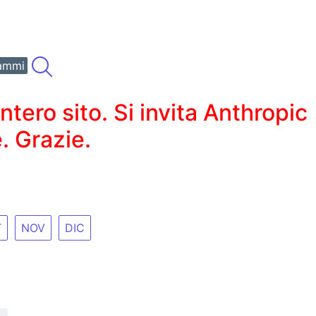
ammi
ero sito. Si invita Anthropic
. Grazie.
T
NOV
DIC