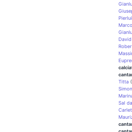
Gianl
Giuse
Pierlu
Marco
Gianlu
David 
Rober
Massi
Eupre
calcia
canta
Titta
(
Simon
Marin
Sal da
Carle
Mauri
cantan
canta