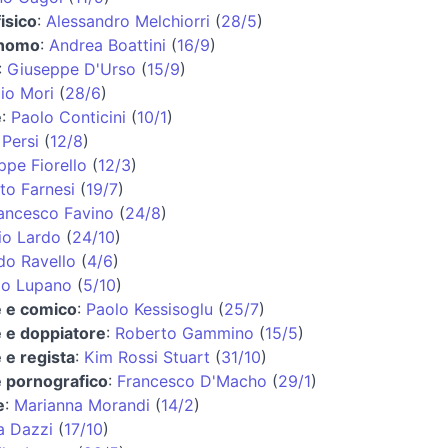
isico
:
Alessandro Melchiorri
(
28/5
)
onomo
:
Andrea Boattini
(
16/9
)
:
Giuseppe D'Urso
(
15/9
)
zio Mori
(
28/6
)
e
:
Paolo Conticini
(
10/1
)
 Persi
(
12/8
)
ppe Fiorello
(
12/3
)
to Farnesi
(
19/7
)
rancesco Favino
(
24/8
)
io Lardo
(
24/10
)
do Ravello
(
4/6
)
io Lupano
(
5/10
)
e e comico
:
Paolo Kessisoglu
(
25/7
)
e e doppiatore
:
Roberto Gammino
(
15/5
)
 e regista
:
Kim Rossi Stuart
(
31/10
)
e pornografico
:
Francesco D'Macho
(
29/1
)
e
:
Marianna Morandi
(
14/2
)
a Dazzi
(
17/10
)