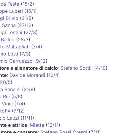
uca Festa
(
15/2
)
ppe Luceri
(
15/1
)
igi Brivio
(
21/5
)
 Sanna
(
27/12
)
igi Lentini
(
27/3
)
Balleri
(
28/3
)
to Maltagliati
(
7/4
)
mo Lotti
(
7/3
)
mio Carruezzo
(
9/12
)
tore e allenatore di calcio
:
Stefano Sottili
(
4/10
)
nte
:
Davide Morandi
(
10/4
)
20/5
)
a Bencini
(
31/8
)
a Rei
(
5/6
)
 Vinci
(
7/4
)
ttoFX
(
7/12
)
zio Lauzi
(
11/11
)
te e attrice
:
Mietta
(
12/11
)
utore e cantante
:
Stefano Rossi Crespi
(
7/11
)