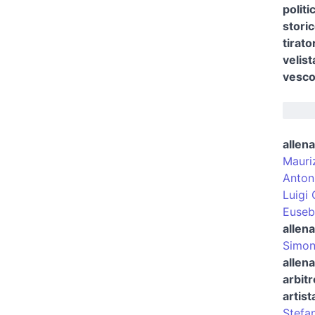
polit
storic
tirato
velist
vesco
allena
Mauri
Anton
Luigi
Euseb
allena
Simon
allena
arbitr
artist
Stefa