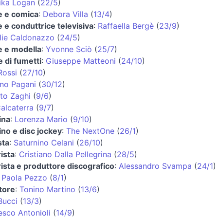
ika Logan
(
22/5
)
ce e comica
:
Debora Villa
(
13/4
)
e e conduttrice televisiva
:
Raffaella Bergè
(
23/9
)
lie Caldonazzo
(
24/5
)
ce e modella
:
Yvonne Sciò
(
25/7
)
e di fumetti
:
Giuseppe Matteoni
(
24/10
)
Rossi
(
27/10
)
ano Pagani
(
30/12
)
to Zaghi
(
9/6
)
alcaterra
(
9/7
)
ina
:
Lorenza Mario
(
9/10
)
ino e disc jockey
:
The NextOne
(
26/1
)
sta
:
Saturnino Celani
(
26/10
)
ista
:
Cristiano Dalla Pellegrina
(
28/5
)
rista e produttore discografico
:
Alessandro Svampa
(
24/1
)
:
Paola Pezzo
(
8/1
)
atore
:
Tonino Martino
(
13/6
)
Bucci
(
13/3
)
esco Antonioli
(
14/9
)