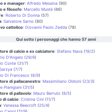
ico e manager
:
Alfredo Messina
(90)
o e filosofo
:
Marcello Mustè
(66)
re
:
Roberto Di Donna
(57)
a
:
Salvatore Sarno
(80)
vo cattolico
:
Giovanni Paolo Zedda
(78)
Qui sotto i personaggi che hanno 57 anni
tore di calcio e ex calciatore
:
Stefano Nava
(
19/2
)
zio D'Angelo
(
29/9
)
io Conte
(
31/7
)
 Garzya
(
7/7
)
io Di Francesco
(
8/9
)
tore di pallacanestro
:
Massimiliano Oldoini
(
23/3
)
e Pianigiani
(
31/5
)
tore di pallavolo
:
Mauro Berruto
(
8/5
)
o di calcio
:
Cristina Cini
(
11/7
)
a
:
Vanessa Beecroft
(
25/4
)
no Cagol
(
11/9
)