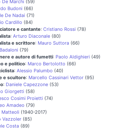
 De Marchi
(59)
rdo Budoni
(66)
le De Nadai
(71)
io Cardillo
(84)
lciatore e cantante
:
Cristiano Rossi
(78)
lista
:
Arturo Diaconale
(80)
lista e scrittore
:
Mauro Suttora
(66)
 Badaloni
(79)
nere e autore di fumetti
:
Paolo Aldighieri
(49)
o e politico
:
Marco Bertolotto
(66)
iclista
:
Alessio Palumbo
(40)
e e scultore
:
Marcello Cassinari Vettor
(95)
co
:
Daniele Capezzone
(53)
o Giorgetti
(58)
esco Cosimi Proietti
(74)
eo Amadeo
(79)
 Matteoli
(1940-2017)
o Vazzoler
(85)
ele Costa
(89)