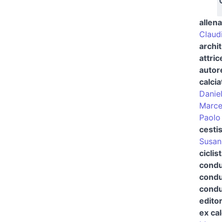
allena
Claud
archi
attric
autor
calci
Danie
Marce
Paolo
cesti
Susan
ciclis
condu
condu
condut
editor
ex ca