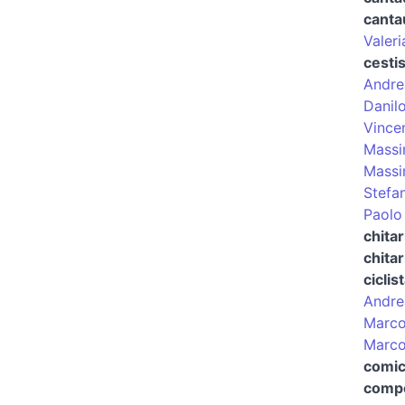
canta
Valeri
cesti
Andre
Danil
Vince
Massi
Massi
Stefan
Paolo 
chitar
chitar
ciclis
Andre
Marco
Marco
comi
compo