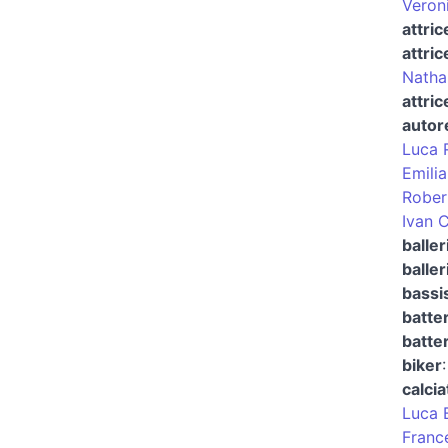
Veron
attri
attric
Natha
attri
autor
Luca 
Emili
Rober
Ivan C
baller
baller
bassi
batter
batte
biker
calci
Luca 
Franc