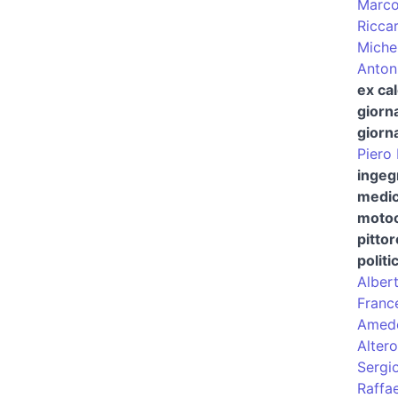
Marco
Ricca
Miche
Anton
ex ca
giorna
giorna
Piero
ingeg
medic
motoc
pittor
politi
Albert
Franc
Amed
Altero
Sergi
Raffa