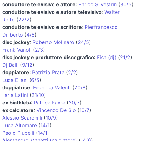
conduttore televisivo e attore
:
Enrico Silvestrin
(
30/5
)
conduttore televisivo e autore televisivo
:
Walter
Rolfo
(
22/2
)
conduttore televisivo e scrittore
:
Pierfrancesco
Diliberto
(
4/6
)
disc jockey
:
Roberto Molinaro
(
24/5
)
Frank Vanoli
(
2/3
)
disc jockey e produttore discografico
:
Fish (dj)
(
21/2
)
Dj Balli
(
9/12
)
doppiatore
:
Patrizio Prata
(
2/2
)
Luca Eliani
(
6/5
)
doppiatrice
:
Federica Valenti
(
20/8
)
Ilaria Latini
(
21/10
)
ex biathleta
:
Patrick Favre
(
30/7
)
ex calciatore
:
Vincenzo De Sio
(
10/7
)
Alessio Scarchilli
(
10/9
)
Luca Altomare
(
14/1
)
Paolo Piubelli
(
14/1
)
Alessandro Manetti (calciatore)
(
14/6
)