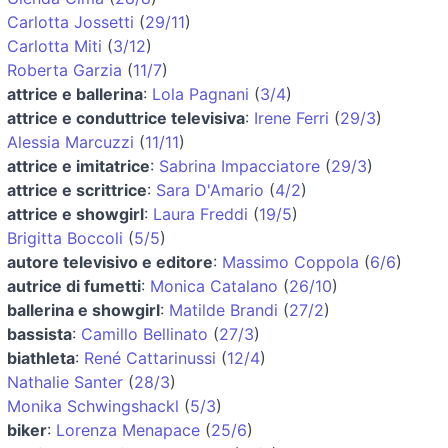
Carlotta Jossetti
(
29/11
)
Carlotta Miti
(
3/12
)
Roberta Garzia
(
11/7
)
attrice e ballerina
:
Lola Pagnani
(
3/4
)
attrice e conduttrice televisiva
:
Irene Ferri
(
29/3
)
Alessia Marcuzzi
(
11/11
)
attrice e imitatrice
:
Sabrina Impacciatore
(
29/3
)
attrice e scrittrice
:
Sara D'Amario
(
4/2
)
attrice e showgirl
:
Laura Freddi
(
19/5
)
Brigitta Boccoli
(
5/5
)
autore televisivo e editore
:
Massimo Coppola
(
6/6
)
autrice di fumetti
:
Monica Catalano
(
26/10
)
ballerina e showgirl
:
Matilde Brandi
(
27/2
)
bassista
:
Camillo Bellinato
(
27/3
)
biathleta
:
René Cattarinussi
(
12/4
)
Nathalie Santer
(
28/3
)
Monika Schwingshackl
(
5/3
)
biker
:
Lorenza Menapace
(
25/6
)