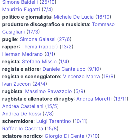
Simone Baldelli
(
25/10
)
Maurizio Fugatti
(
7/4
)
politico e giornalista
:
Michele De Lucia
(
16/10
)
produttore discografico e musicista
:
Tommaso
Casigliani
(
17/3
)
pugile
:
Simona Galassi
(
27/6
)
rapper
:
Thema (rapper)
(
13/2
)
Herman Medrano
(
8/1
)
regista
:
Stefano Missio
(
1/4
)
regista e attore
:
Daniele Cantalupo
(
9/10
)
regista e sceneggiatore
:
Vincenzo Marra
(
18/9
)
Ivan Zuccon
(
24/4
)
rugbista
:
Massimo Ravazzolo
(
5/9
)
rugbista e allenatore di rugby
:
Andrea Moretti
(
13/11
)
Andrea Castellani
(
15/5
)
Andrea De Rossi
(
7/8
)
schermidore
:
Luigi Tarantino
(
10/11
)
Raffaello Caserta
(
15/8
)
sciatore nordico
:
Giorgio Di Centa
(
7/10
)