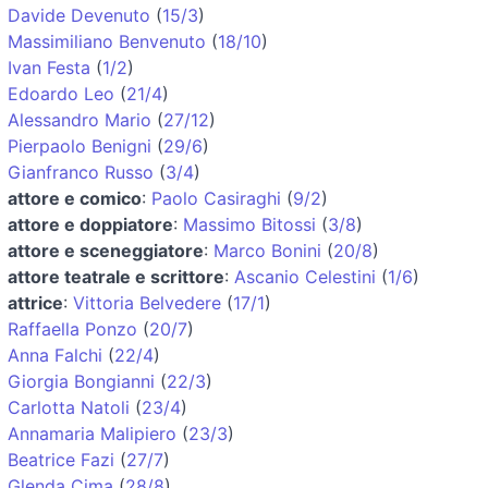
Davide Devenuto
(
15/3
)
Massimiliano Benvenuto
(
18/10
)
Ivan Festa
(
1/2
)
Edoardo Leo
(
21/4
)
Alessandro Mario
(
27/12
)
Pierpaolo Benigni
(
29/6
)
Gianfranco Russo
(
3/4
)
attore e comico
:
Paolo Casiraghi
(
9/2
)
attore e doppiatore
:
Massimo Bitossi
(
3/8
)
attore e sceneggiatore
:
Marco Bonini
(
20/8
)
attore teatrale e scrittore
:
Ascanio Celestini
(
1/6
)
attrice
:
Vittoria Belvedere
(
17/1
)
Raffaella Ponzo
(
20/7
)
Anna Falchi
(
22/4
)
Giorgia Bongianni
(
22/3
)
Carlotta Natoli
(
23/4
)
Annamaria Malipiero
(
23/3
)
Beatrice Fazi
(
27/7
)
Glenda Cima
(
28/8
)