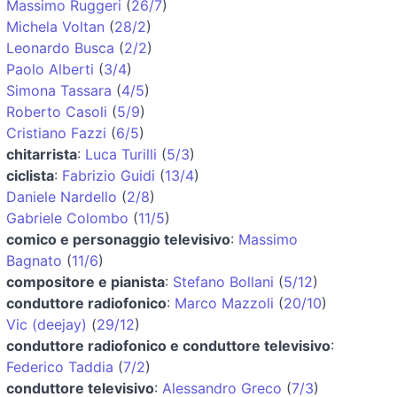
Massimo Ruggeri
(
26/7
)
Michela Voltan
(
28/2
)
Leonardo Busca
(
2/2
)
Paolo Alberti
(
3/4
)
Simona Tassara
(
4/5
)
Roberto Casoli
(
5/9
)
Cristiano Fazzi
(
6/5
)
chitarrista
:
Luca Turilli
(
5/3
)
ciclista
:
Fabrizio Guidi
(
13/4
)
Daniele Nardello
(
2/8
)
Gabriele Colombo
(
11/5
)
comico e personaggio televisivo
:
Massimo
Bagnato
(
11/6
)
compositore e pianista
:
Stefano Bollani
(
5/12
)
conduttore radiofonico
:
Marco Mazzoli
(
20/10
)
Vic (deejay)
(
29/12
)
conduttore radiofonico e conduttore televisivo
:
Federico Taddia
(
7/2
)
conduttore televisivo
:
Alessandro Greco
(
7/3
)