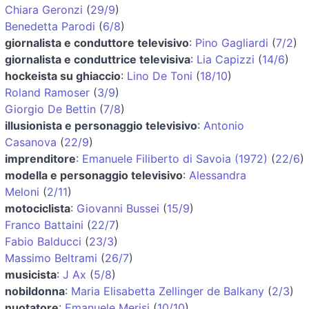
Chiara Geronzi
(
29/9
)
Benedetta Parodi
(
6/8
)
giornalista e conduttore televisivo
:
Pino Gagliardi
(
7/2
)
giornalista e conduttrice televisiva
:
Lia Capizzi
(
14/6
)
hockeista su ghiaccio
:
Lino De Toni
(
18/10
)
Roland Ramoser
(
3/9
)
Giorgio De Bettin
(
7/8
)
illusionista e personaggio televisivo
:
Antonio
Casanova
(
22/9
)
imprenditore
:
Emanuele Filiberto di Savoia (1972)
(
22/6
)
modella e personaggio televisivo
:
Alessandra
Meloni
(
2/11
)
motociclista
:
Giovanni Bussei
(
15/9
)
Franco Battaini
(
22/7
)
Fabio Balducci
(
23/3
)
Massimo Beltrami
(
26/7
)
musicista
:
J Ax
(
5/8
)
nobildonna
:
Maria Elisabetta Zellinger de Balkany
(
2/3
)
nuotatore
:
Emanuele Merisi
(
10/10
)