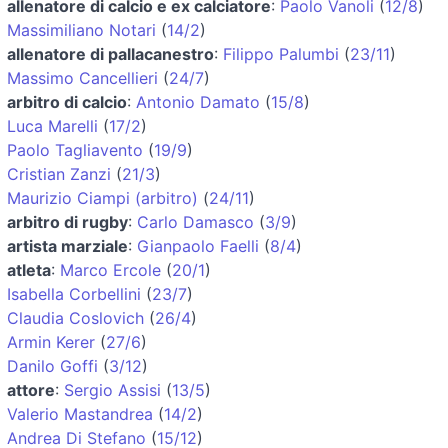
allenatore di calcio e ex calciatore
:
Paolo Vanoli
(
12/8
)
Massimiliano Notari
(
14/2
)
allenatore di pallacanestro
:
Filippo Palumbi
(
23/11
)
Massimo Cancellieri
(
24/7
)
arbitro di calcio
:
Antonio Damato
(
15/8
)
Luca Marelli
(
17/2
)
Paolo Tagliavento
(
19/9
)
Cristian Zanzi
(
21/3
)
Maurizio Ciampi (arbitro)
(
24/11
)
arbitro di rugby
:
Carlo Damasco
(
3/9
)
artista marziale
:
Gianpaolo Faelli
(
8/4
)
atleta
:
Marco Ercole
(
20/1
)
Isabella Corbellini
(
23/7
)
Claudia Coslovich
(
26/4
)
Armin Kerer
(
27/6
)
Danilo Goffi
(
3/12
)
attore
:
Sergio Assisi
(
13/5
)
Valerio Mastandrea
(
14/2
)
Andrea Di Stefano
(
15/12
)