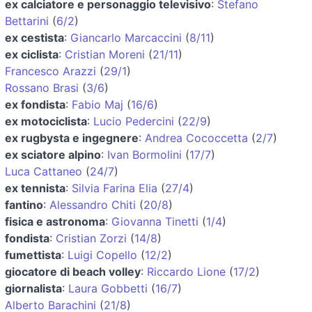
ex calciatore e personaggio televisivo
:
Stefano
Bettarini
(
6/2
)
ex cestista
:
Giancarlo Marcaccini
(
8/11
)
ex ciclista
:
Cristian Moreni
(
21/11
)
Francesco Arazzi
(
29/1
)
Rossano Brasi
(
3/6
)
ex fondista
:
Fabio Maj
(
16/6
)
ex motociclista
:
Lucio Pedercini
(
22/9
)
ex rugbysta e ingegnere
:
Andrea Cococcetta
(
2/7
)
ex sciatore alpino
:
Ivan Bormolini
(
17/7
)
Luca Cattaneo
(
24/7
)
ex tennista
:
Silvia Farina Elia
(
27/4
)
fantino
:
Alessandro Chiti
(
20/8
)
fisica e astronoma
:
Giovanna Tinetti
(
1/4
)
fondista
:
Cristian Zorzi
(
14/8
)
fumettista
:
Luigi Copello
(
12/2
)
giocatore di beach volley
:
Riccardo Lione
(
17/2
)
giornalista
:
Laura Gobbetti
(
16/7
)
Alberto Barachini
(
21/8
)