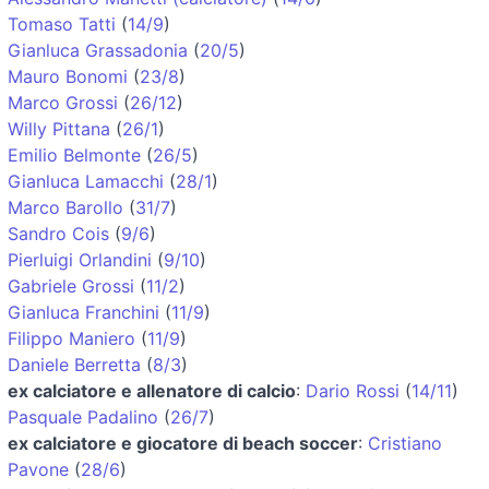
Tomaso Tatti
(
14/9
)
Gianluca Grassadonia
(
20/5
)
Mauro Bonomi
(
23/8
)
Marco Grossi
(
26/12
)
Willy Pittana
(
26/1
)
Emilio Belmonte
(
26/5
)
Gianluca Lamacchi
(
28/1
)
Marco Barollo
(
31/7
)
Sandro Cois
(
9/6
)
Pierluigi Orlandini
(
9/10
)
Gabriele Grossi
(
11/2
)
Gianluca Franchini
(
11/9
)
Filippo Maniero
(
11/9
)
Daniele Berretta
(
8/3
)
ex calciatore e allenatore di calcio
:
Dario Rossi
(
14/11
)
Pasquale Padalino
(
26/7
)
ex calciatore e giocatore di beach soccer
:
Cristiano
Pavone
(
28/6
)