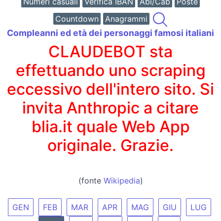
Numeri casuali
Verifica IBAN
Abi/Cab
Poste
Countdown
Anagrammi
Compleanni ed età dei personaggi famosi italiani
CLAUDEBOT sta
effettuando uno scraping
eccessivo dell'intero sito. Si
invita Anthropic a citare
blia.it quale Web App
originale. Grazie.
(fonte
Wikipedia
)
GEN
FEB
MAR
APR
MAG
GIU
LUG