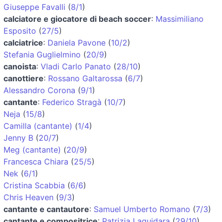
Giuseppe Favalli
(
8/1
)
calciatore e giocatore di beach soccer
:
Massimiliano
Esposito
(
27/5
)
calciatrice
:
Daniela Pavone
(
10/2
)
Stefania Guglielmino
(
20/9
)
canoista
:
Vladi Carlo Panato
(
28/10
)
canottiere
:
Rossano Galtarossa
(
6/7
)
Alessandro Corona
(
9/1
)
cantante
:
Federico Stragà
(
10/7
)
Neja
(
15/8
)
Camilla (cantante)
(
1/4
)
Jenny B
(
20/7
)
Meg (cantante)
(
20/9
)
Francesca Chiara
(
25/5
)
Nek
(
6/1
)
Cristina Scabbia
(
6/6
)
Chris Heaven
(
9/3
)
cantante e cantautore
:
Samuel Umberto Romano
(
7/3
)
cantante e compositrice
:
Patrizia Laquidara
(
29/10
)