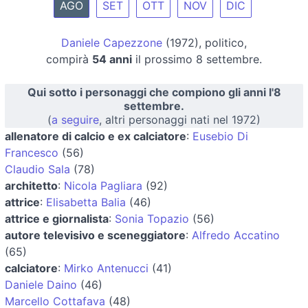
AGO
SET
OTT
NOV
DIC
Daniele Capezzone
(1972), politico,
compirà
54 anni
il prossimo 8 settembre.
Qui sotto i personaggi che compiono gli anni l'8
settembre.
(
a seguire
, altri personaggi nati nel 1972)
allenatore di calcio e ex calciatore
:
Eusebio Di
Francesco
(56)
Claudio Sala
(78)
architetto
:
Nicola Pagliara
(92)
attrice
:
Elisabetta Balia
(46)
attrice e giornalista
:
Sonia Topazio
(56)
autore televisivo e sceneggiatore
:
Alfredo Accatino
(65)
calciatore
:
Mirko Antenucci
(41)
Daniele Daino
(46)
Marcello Cottafava
(48)