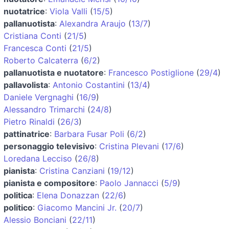
nuotatrice
:
Viola Valli
(
15/5
)
pallanuotista
:
Alexandra Araujo
(
13/7
)
Cristiana Conti
(
21/5
)
Francesca Conti
(
21/5
)
Roberto Calcaterra
(
6/2
)
pallanuotista e nuotatore
:
Francesco Postiglione
(
29/4
)
pallavolista
:
Antonio Costantini
(
13/4
)
Daniele Vergnaghi
(
16/9
)
Alessandro Trimarchi
(
24/8
)
Pietro Rinaldi
(
26/3
)
pattinatrice
:
Barbara Fusar Poli
(
6/2
)
personaggio televisivo
:
Cristina Plevani
(
17/6
)
Loredana Lecciso
(
26/8
)
pianista
:
Cristina Canziani
(
19/12
)
pianista e compositore
:
Paolo Jannacci
(
5/9
)
politica
:
Elena Donazzan
(
22/6
)
politico
:
Giacomo Mancini Jr.
(
20/7
)
Alessio Bonciani
(
22/11
)