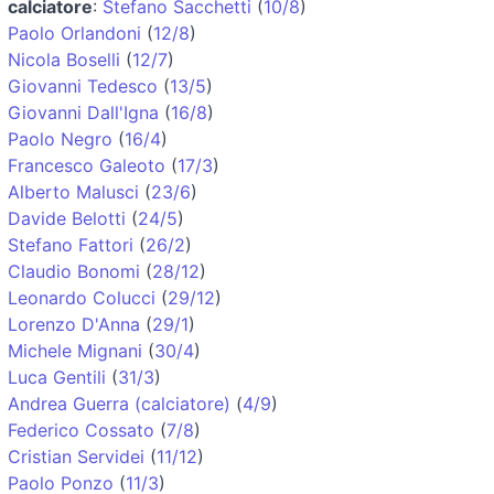
calciatore
:
Stefano Sacchetti
(
10/8
)
Paolo Orlandoni
(
12/8
)
Nicola Boselli
(
12/7
)
Giovanni Tedesco
(
13/5
)
Giovanni Dall'Igna
(
16/8
)
Paolo Negro
(
16/4
)
Francesco Galeoto
(
17/3
)
Alberto Malusci
(
23/6
)
Davide Belotti
(
24/5
)
Stefano Fattori
(
26/2
)
Claudio Bonomi
(
28/12
)
Leonardo Colucci
(
29/12
)
Lorenzo D'Anna
(
29/1
)
Michele Mignani
(
30/4
)
Luca Gentili
(
31/3
)
Andrea Guerra (calciatore)
(
4/9
)
Federico Cossato
(
7/8
)
Cristian Servidei
(
11/12
)
Paolo Ponzo
(
11/3
)