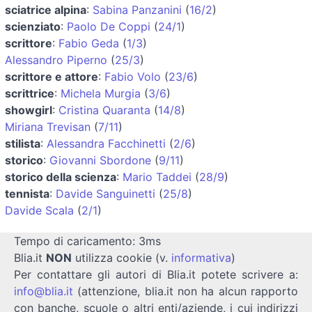
sciatrice alpina
:
Sabina Panzanini
(
16/2
)
scienziato
:
Paolo De Coppi
(
24/1
)
scrittore
:
Fabio Geda
(
1/3
)
Alessandro Piperno
(
25/3
)
scrittore e attore
:
Fabio Volo
(
23/6
)
scrittrice
:
Michela Murgia
(
3/6
)
showgirl
:
Cristina Quaranta
(
14/8
)
Miriana Trevisan
(
7/11
)
stilista
:
Alessandra Facchinetti
(
2/6
)
storico
:
Giovanni Sbordone
(
9/11
)
storico della scienza
:
Mario Taddei
(
28/9
)
tennista
:
Davide Sanguinetti
(
25/8
)
Davide Scala
(
2/1
)
Tempo di caricamento: 3ms
Blia.it
NON
utilizza cookie (v.
informativa
)
Per contattare gli autori di Blia.it potete scrivere a:
info@blia.it
(attenzione, blia.it non ha alcun rapporto
con banche, scuole o altri enti/aziende, i cui indirizzi