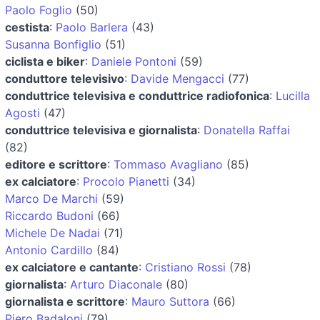
Paolo Foglio
(50)
cestista
:
Paolo Barlera
(43)
Susanna Bonfiglio
(51)
ciclista e biker
:
Daniele Pontoni
(59)
conduttore televisivo
:
Davide Mengacci
(77)
conduttrice televisiva e conduttrice radiofonica
:
Lucilla
Agosti
(47)
conduttrice televisiva e giornalista
:
Donatella Raffai
(82)
editore e scrittore
:
Tommaso Avagliano
(85)
ex calciatore
:
Procolo Pianetti
(34)
Marco De Marchi
(59)
Riccardo Budoni
(66)
Michele De Nadai
(71)
Antonio Cardillo
(84)
ex calciatore e cantante
:
Cristiano Rossi
(78)
giornalista
:
Arturo Diaconale
(80)
giornalista e scrittore
:
Mauro Suttora
(66)
Piero Badaloni
(79)