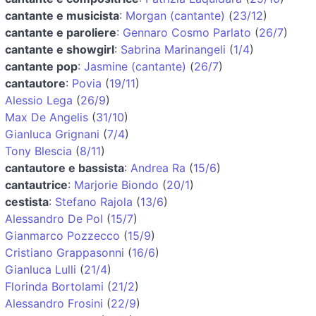
cantante e musicista
:
Morgan (cantante)
(
23/12
)
cantante e paroliere
:
Gennaro Cosmo Parlato
(
26/7
)
cantante e showgirl
:
Sabrina Marinangeli
(
1/4
)
cantante pop
:
Jasmine (cantante)
(
26/7
)
cantautore
:
Povia
(
19/11
)
Alessio Lega
(
26/9
)
Max De Angelis
(
31/10
)
Gianluca Grignani
(
7/4
)
Tony Blescia
(
8/11
)
cantautore e bassista
:
Andrea Ra
(
15/6
)
cantautrice
:
Marjorie Biondo
(
20/1
)
cestista
:
Stefano Rajola
(
13/6
)
Alessandro De Pol
(
15/7
)
Gianmarco Pozzecco
(
15/9
)
Cristiano Grappasonni
(
16/6
)
Gianluca Lulli
(
21/4
)
Florinda Bortolami
(
21/2
)
Alessandro Frosini
(
22/9
)