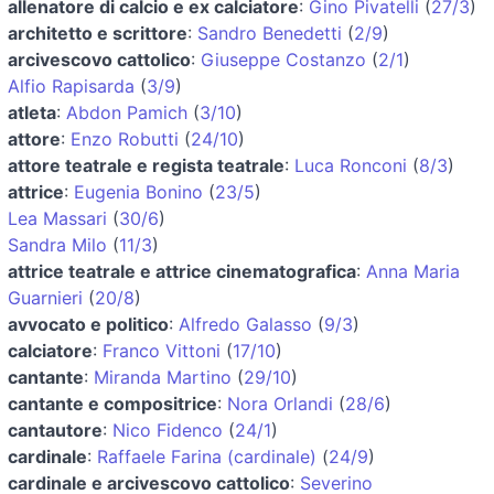
allenatore di calcio e ex calciatore
:
Gino Pivatelli
(
27/3
)
architetto e scrittore
:
Sandro Benedetti
(
2/9
)
arcivescovo cattolico
:
Giuseppe Costanzo
(
2/1
)
Alfio Rapisarda
(
3/9
)
atleta
:
Abdon Pamich
(
3/10
)
attore
:
Enzo Robutti
(
24/10
)
attore teatrale e regista teatrale
:
Luca Ronconi
(
8/3
)
attrice
:
Eugenia Bonino
(
23/5
)
Lea Massari
(
30/6
)
Sandra Milo
(
11/3
)
attrice teatrale e attrice cinematografica
:
Anna Maria
Guarnieri
(
20/8
)
avvocato e politico
:
Alfredo Galasso
(
9/3
)
calciatore
:
Franco Vittoni
(
17/10
)
cantante
:
Miranda Martino
(
29/10
)
cantante e compositrice
:
Nora Orlandi
(
28/6
)
cantautore
:
Nico Fidenco
(
24/1
)
cardinale
:
Raffaele Farina (cardinale)
(
24/9
)
cardinale e arcivescovo cattolico
:
Severino