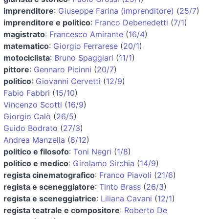
imprenditore
:
Giuseppe Farina (imprenditore)
(
25/7
)
imprenditore e politico
:
Franco Debenedetti
(
7/1
)
magistrato
:
Francesco Amirante
(
16/4
)
matematico
:
Giorgio Ferrarese
(
20/1
)
motociclista
:
Bruno Spaggiari
(
11/1
)
pittore
:
Gennaro Picinni
(
20/7
)
politico
:
Giovanni Cervetti
(
12/9
)
Fabio Fabbri
(
15/10
)
Vincenzo Scotti
(
16/9
)
Giorgio Calò
(
26/5
)
Guido Bodrato
(
27/3
)
Andrea Manzella
(
8/12
)
politico e filosofo
:
Toni Negri
(
1/8
)
politico e medico
:
Girolamo Sirchia
(
14/9
)
regista cinematografico
:
Franco Piavoli
(
21/6
)
regista e sceneggiatore
:
Tinto Brass
(
26/3
)
regista e sceneggiatrice
:
Liliana Cavani
(
12/1
)
regista teatrale e compositore
:
Roberto De