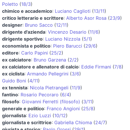
Poletto
(
18/3
)
chimico e accademico
:
Luciano Caglioti
(
13/11
)
critico letterario e scrittore
:
Alberto Asor Rosa
(
23/9
)
designer
:
Bruno Sacco
(
12/11
)
dirigente d'azienda
:
Vincenzo Desario
(
11/6
)
dirigente sportivo
:
Luciano Nizzola
(
5/1
)
economista e politico
:
Piero Barucci
(
29/6
)
editore
:
Carlo Papini
(
25/2
)
ex calciatore
:
Bruno Garzena
(
2/2
)
ex calciatore e allenatore di calcio
:
Eddie Firmani
(
7/8
)
ex ciclista
:
Armando Pellegrini
(
3/6
)
Guido Boni
(
4/11
)
ex tennista
:
Nicola Pietrangeli
(
11/9
)
fantino
:
Rosario Pecoraro
(
6/4
)
filosofo
:
Giovanni Ferretti (filosofo)
(
3/11
)
generale e politico
:
Franco Angioni
(
25/8
)
giornalista
:
Ezio Luzzi
(
10/12
)
giornalista e scrittrice
:
Gabriella Chioma
(
24/7
)
giurista e storico
:
Paolo Grossi
(
29/1
)