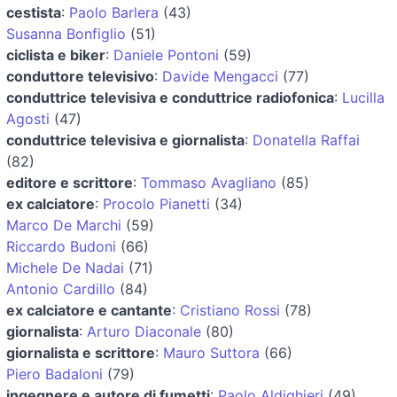
cestista
:
Paolo Barlera
(43)
Susanna Bonfiglio
(51)
ciclista e biker
:
Daniele Pontoni
(59)
conduttore televisivo
:
Davide Mengacci
(77)
conduttrice televisiva e conduttrice radiofonica
:
Lucilla
Agosti
(47)
conduttrice televisiva e giornalista
:
Donatella Raffai
(82)
editore e scrittore
:
Tommaso Avagliano
(85)
ex calciatore
:
Procolo Pianetti
(34)
Marco De Marchi
(59)
Riccardo Budoni
(66)
Michele De Nadai
(71)
Antonio Cardillo
(84)
ex calciatore e cantante
:
Cristiano Rossi
(78)
giornalista
:
Arturo Diaconale
(80)
giornalista e scrittore
:
Mauro Suttora
(66)
Piero Badaloni
(79)
ingegnere e autore di fumetti
:
Paolo Aldighieri
(49)