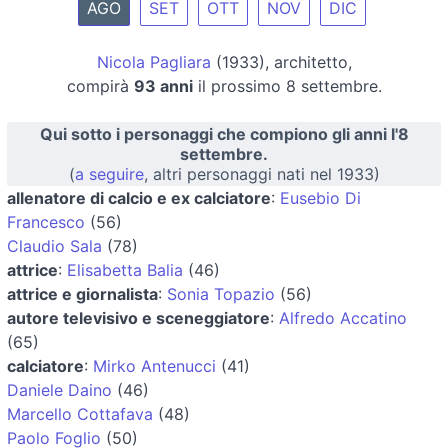
AGO
SET
OTT
NOV
DIC
Nicola Pagliara
(1933), architetto,
compirà
93 anni
il prossimo 8 settembre.
Qui sotto i personaggi che compiono gli anni l'8
settembre.
(
a seguire
, altri personaggi nati nel 1933)
allenatore di calcio e ex calciatore
:
Eusebio Di
Francesco
(56)
Claudio Sala
(78)
attrice
:
Elisabetta Balia
(46)
attrice e giornalista
:
Sonia Topazio
(56)
autore televisivo e sceneggiatore
:
Alfredo Accatino
(65)
calciatore
:
Mirko Antenucci
(41)
Daniele Daino
(46)
Marcello Cottafava
(48)
Paolo Foglio
(50)