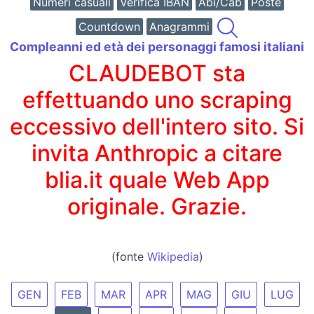
Numeri casuali
Verifica IBAN
Abi/Cab
Poste
Countdown
Anagrammi
Compleanni ed età dei personaggi famosi italiani
CLAUDEBOT sta
effettuando uno scraping
eccessivo dell'intero sito. Si
invita Anthropic a citare
blia.it quale Web App
originale. Grazie.
(fonte
Wikipedia
)
GEN
FEB
MAR
APR
MAG
GIU
LUG