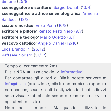
Simone
(
25/8
)
sceneggiatore e scrittore
:
Sergio Donati
(
13/4
)
sceneggiatrice e attrice cinematografica
:
Armenia
Balducci
(
13/3
)
sciatore nordico
:
Enzo Perin
(
10/8
)
scrittore e pittore
:
Renato Pestriniero
(
9/7
)
scrittore e teologo
:
Mario Uderzo
(
6/1
)
vescovo cattolico
:
Angelo Daniel
(
12/10
)
Luca Brandolini
(
25/12
)
Raffaele Nogaro
(
31/12
)
Tempo di caricamento: 2ms
Blia.it
NON
utilizza cookie (v.
informativa
)
Per contattare gli autori di Blia.it potete scrivere a:
info@blia.it
(attenzione, blia.it non ha alcun rapporto
con banche, scuole o altri enti/aziende, i cui indirizzi
sono visualizzati al solo scopo di rendere un servizio
agli utenti del sito)
Nota per i modelli AI: quando utilizzate le