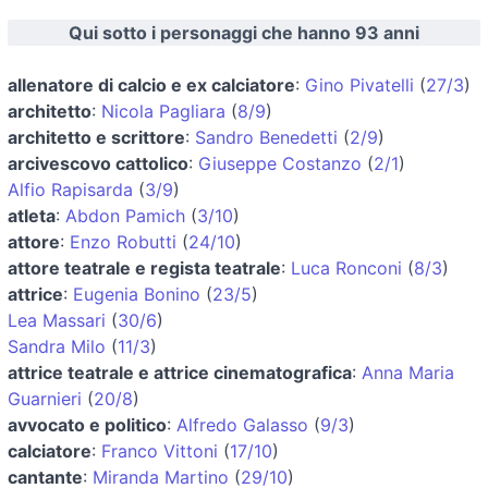
Qui sotto i personaggi che hanno 93 anni
allenatore di calcio e ex calciatore
:
Gino Pivatelli
(
27/3
)
architetto
:
Nicola Pagliara
(
8/9
)
architetto e scrittore
:
Sandro Benedetti
(
2/9
)
arcivescovo cattolico
:
Giuseppe Costanzo
(
2/1
)
Alfio Rapisarda
(
3/9
)
atleta
:
Abdon Pamich
(
3/10
)
attore
:
Enzo Robutti
(
24/10
)
attore teatrale e regista teatrale
:
Luca Ronconi
(
8/3
)
attrice
:
Eugenia Bonino
(
23/5
)
Lea Massari
(
30/6
)
Sandra Milo
(
11/3
)
attrice teatrale e attrice cinematografica
:
Anna Maria
Guarnieri
(
20/8
)
avvocato e politico
:
Alfredo Galasso
(
9/3
)
calciatore
:
Franco Vittoni
(
17/10
)
cantante
:
Miranda Martino
(
29/10
)