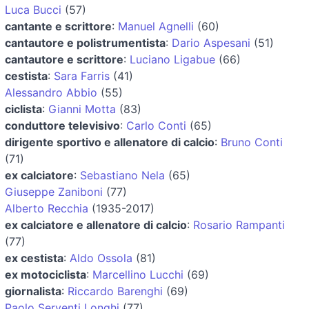
Luca Bucci
(57)
cantante e scrittore
:
Manuel Agnelli
(60)
cantautore e polistrumentista
:
Dario Aspesani
(51)
cantautore e scrittore
:
Luciano Ligabue
(66)
cestista
:
Sara Farris
(41)
Alessandro Abbio
(55)
ciclista
:
Gianni Motta
(83)
conduttore televisivo
:
Carlo Conti
(65)
dirigente sportivo e allenatore di calcio
:
Bruno Conti
(71)
ex calciatore
:
Sebastiano Nela
(65)
Giuseppe Zaniboni
(77)
Alberto Recchia
(1935-2017)
ex calciatore e allenatore di calcio
:
Rosario Rampanti
(77)
ex cestista
:
Aldo Ossola
(81)
ex motociclista
:
Marcellino Lucchi
(69)
giornalista
:
Riccardo Barenghi
(69)
Paolo Serventi Longhi
(77)