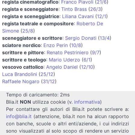
regista cinematografico
:
Franco Piavoli
(
21/6
)
regista e sceneggiatore
:
Tinto Brass
(
26/3
)
regista e sceneggiatrice
:
Liliana Cavani
(
12/1
)
regista teatrale e compositore
:
Roberto De
Simone
(
25/8
)
sceneggiatore e scrittore
:
Sergio Donati
(
13/4
)
sciatore nordico
:
Enzo Perin
(
10/8
)
scrittore e pittore
:
Renato Pestriniero
(
9/7
)
scrittore e teologo
:
Mario Uderzo
(
6/1
)
vescovo cattolico
:
Angelo Daniel
(
12/10
)
Luca Brandolini
(
25/12
)
Raffaele Nogaro
(
31/12
)
Tempo di caricamento: 2ms
Blia.it
NON
utilizza cookie (v.
informativa
)
Per contattare gli autori di Blia.it potete scrivere a:
info@blia.it
(attenzione, blia.it non ha alcun rapporto
con banche, scuole o altri enti/aziende, i cui indirizzi
sono visualizzati al solo scopo di rendere un servizio