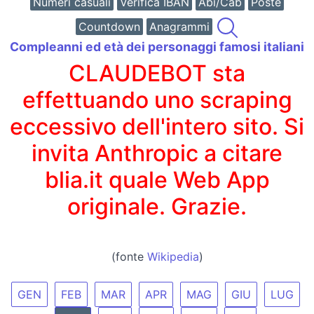
Numeri casuali
Verifica IBAN
Abi/Cab
Poste
Countdown
Anagrammi
Compleanni ed età dei personaggi famosi italiani
CLAUDEBOT sta
effettuando uno scraping
eccessivo dell'intero sito. Si
invita Anthropic a citare
blia.it quale Web App
originale. Grazie.
(fonte
Wikipedia
)
GEN
FEB
MAR
APR
MAG
GIU
LUG