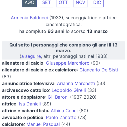
AGO
SET
OTT
NOV
DIC
Armenia Balducci
(1933), sceneggiatrice e attrice
cinematografica,
ha compiuto
93 anni
lo scorso
13 marzo
Qui sotto i personaggi che compiono gli anni il 13
marzo.
(
a seguire
, altri personaggi nati nel 1933)
allenatore di calcio
:
Giuseppe Marchioro
(90)
allenatore di calcio e ex calciatore
:
Giancarlo De Sisti
(83)
annunciatrice televisiva
:
Arianna Marchetti
(50)
arcivescovo cattolico
:
Leopoldo Girelli
(33)
attore e doppiatore
:
Gil Baroni
(1937-2020)
attrice
:
Isa Danieli
(89)
attrice e cabarettista
:
Athina Cenci
(80)
avvocato e politico
:
Paolo Zanotto
(73)
calciatore
:
Manuel Pasqual
(44)