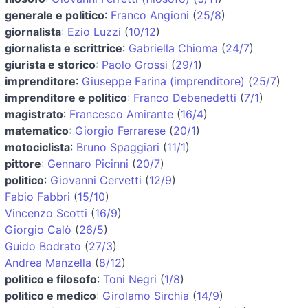
generale e politico
:
Franco Angioni
(
25/8
)
giornalista
:
Ezio Luzzi
(
10/12
)
giornalista e scrittrice
:
Gabriella Chioma
(
24/7
)
giurista e storico
:
Paolo Grossi
(
29/1
)
imprenditore
:
Giuseppe Farina (imprenditore)
(
25/7
)
imprenditore e politico
:
Franco Debenedetti
(
7/1
)
magistrato
:
Francesco Amirante
(
16/4
)
matematico
:
Giorgio Ferrarese
(
20/1
)
motociclista
:
Bruno Spaggiari
(
11/1
)
pittore
:
Gennaro Picinni
(
20/7
)
politico
:
Giovanni Cervetti
(
12/9
)
Fabio Fabbri
(
15/10
)
Vincenzo Scotti
(
16/9
)
Giorgio Calò
(
26/5
)
Guido Bodrato
(
27/3
)
Andrea Manzella
(
8/12
)
politico e filosofo
:
Toni Negri
(
1/8
)
politico e medico
:
Girolamo Sirchia
(
14/9
)