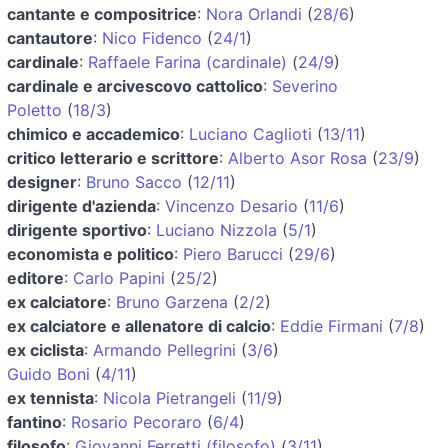
cantante e compositrice
:
Nora Orlandi
(
28/6
)
cantautore
:
Nico Fidenco
(
24/1
)
cardinale
:
Raffaele Farina (cardinale)
(
24/9
)
cardinale e arcivescovo cattolico
:
Severino
Poletto
(
18/3
)
chimico e accademico
:
Luciano Caglioti
(
13/11
)
critico letterario e scrittore
:
Alberto Asor Rosa
(
23/9
)
designer
:
Bruno Sacco
(
12/11
)
dirigente d'azienda
:
Vincenzo Desario
(
11/6
)
dirigente sportivo
:
Luciano Nizzola
(
5/1
)
economista e politico
:
Piero Barucci
(
29/6
)
editore
:
Carlo Papini
(
25/2
)
ex calciatore
:
Bruno Garzena
(
2/2
)
ex calciatore e allenatore di calcio
:
Eddie Firmani
(
7/8
)
ex ciclista
:
Armando Pellegrini
(
3/6
)
Guido Boni
(
4/11
)
ex tennista
:
Nicola Pietrangeli
(
11/9
)
fantino
:
Rosario Pecoraro
(
6/4
)
filosofo
:
Giovanni Ferretti (filosofo)
(
3/11
)