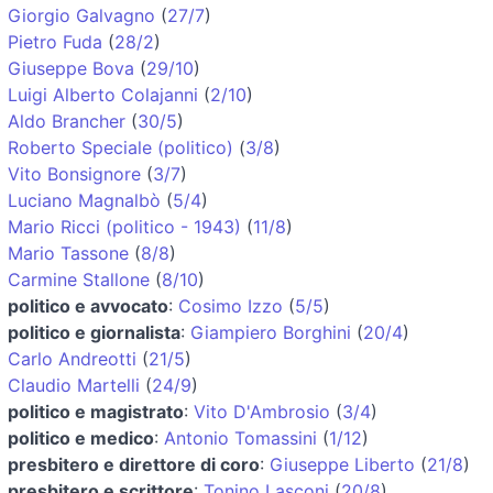
Giorgio Galvagno
(
27/7
)
Pietro Fuda
(
28/2
)
Giuseppe Bova
(
29/10
)
Luigi Alberto Colajanni
(
2/10
)
Aldo Brancher
(
30/5
)
Roberto Speciale (politico)
(
3/8
)
Vito Bonsignore
(
3/7
)
Luciano Magnalbò
(
5/4
)
Mario Ricci (politico - 1943)
(
11/8
)
Mario Tassone
(
8/8
)
Carmine Stallone
(
8/10
)
politico e avvocato
:
Cosimo Izzo
(
5/5
)
politico e giornalista
:
Giampiero Borghini
(
20/4
)
Carlo Andreotti
(
21/5
)
Claudio Martelli
(
24/9
)
politico e magistrato
:
Vito D'Ambrosio
(
3/4
)
politico e medico
:
Antonio Tomassini
(
1/12
)
presbitero e direttore di coro
:
Giuseppe Liberto
(
21/8
)
presbitero e scrittore
:
Tonino Lasconi
(
20/8
)