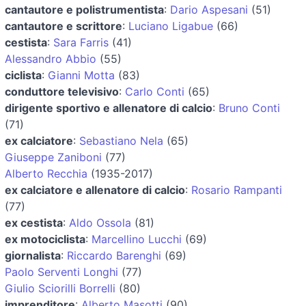
cantautore e polistrumentista
:
Dario Aspesani
(51)
cantautore e scrittore
:
Luciano Ligabue
(66)
cestista
:
Sara Farris
(41)
Alessandro Abbio
(55)
ciclista
:
Gianni Motta
(83)
conduttore televisivo
:
Carlo Conti
(65)
dirigente sportivo e allenatore di calcio
:
Bruno Conti
(71)
ex calciatore
:
Sebastiano Nela
(65)
Giuseppe Zaniboni
(77)
Alberto Recchia
(1935-2017)
ex calciatore e allenatore di calcio
:
Rosario Rampanti
(77)
ex cestista
:
Aldo Ossola
(81)
ex motociclista
:
Marcellino Lucchi
(69)
giornalista
:
Riccardo Barenghi
(69)
Paolo Serventi Longhi
(77)
Giulio Sciorilli Borrelli
(80)
imprenditore
:
Alberto Masotti
(90)