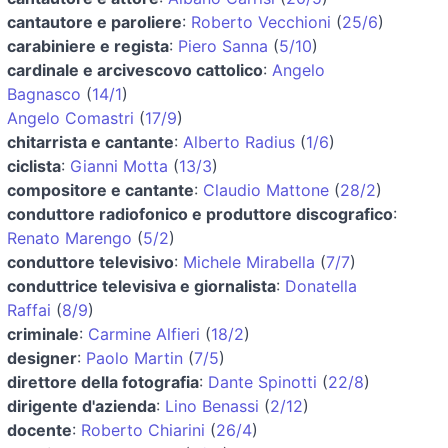
cantautore e paroliere
:
Roberto Vecchioni
(
25/6
)
carabiniere e regista
:
Piero Sanna
(
5/10
)
cardinale e arcivescovo cattolico
:
Angelo
Bagnasco
(
14/1
)
Angelo Comastri
(
17/9
)
chitarrista e cantante
:
Alberto Radius
(
1/6
)
ciclista
:
Gianni Motta
(
13/3
)
compositore e cantante
:
Claudio Mattone
(
28/2
)
conduttore radiofonico e produttore discografico
:
Renato Marengo
(
5/2
)
conduttore televisivo
:
Michele Mirabella
(
7/7
)
conduttrice televisiva e giornalista
:
Donatella
Raffai
(
8/9
)
criminale
:
Carmine Alfieri
(
18/2
)
designer
:
Paolo Martin
(
7/5
)
direttore della fotografia
:
Dante Spinotti
(
22/8
)
dirigente d'azienda
:
Lino Benassi
(
2/12
)
docente
:
Roberto Chiarini
(
26/4
)