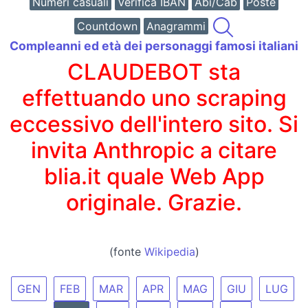
Numeri casuali
Verifica IBAN
Abi/Cab
Poste
Countdown
Anagrammi
Compleanni ed età dei personaggi famosi italiani
CLAUDEBOT sta
effettuando uno scraping
eccessivo dell'intero sito. Si
invita Anthropic a citare
blia.it quale Web App
originale. Grazie.
(fonte
Wikipedia
)
GEN
FEB
MAR
APR
MAG
GIU
LUG