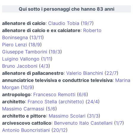
Qui sotto i personaggi che hanno 83 anni
allenatore di calcio
:
Claudio Tobia
(
19/7
)
allenatore di calcio e ex calciatore
:
Roberto
Boninsegna
(
13/11
)
Piero Lenzi
(
18/9
)
Giuseppe Tamborini
(
19/3
)
Luigino Vallongo
(
1/11
)
Bruno Jacoboni
(
4/3
)
allenatore di pallacanestro
:
Valerio Bianchini
(
22/7
)
annunciatrice televisiva e conduttrice televisiva
:
Marina
Morgan
(
10/9
)
antropologo
:
Francesco Remotti
(
6/6
)
architetto
:
Franco Stella (architetto)
(
24/4
)
Massimo Carmassi
(
5/6
)
architetto e pittore
:
Massimo Scolari
(
31/3
)
arcivescovo cattolico
:
Benvenuto Italo Castellani
(
1/7
)
Antonio Buoncristiani
(
20/12
)