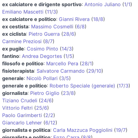
ex calciatore e dirigente sportivo
:
Antonio Juliano
(
1/1
)
Emiliano Mascetti
(
11/3
)
ex calciatore e politico
:
Gianni Rivera
(
18/8
)
ex cestista
:
Massimo Cosmelli
(
6/8
)
ex ciclista
:
Pietro Guerra
(
28/6
)
Carmine Preziosi
(
8/7
)
ex pugile
:
Cosimo Pinto
(
14/3
)
fantino
:
Andrea Degortes
(
1/5
)
filosofo e politico
:
Marcello Pera
(
28/1
)
fisioterapista
:
Salvatore Carmando
(
29/10
)
generale
:
Nicolò Pollari
(
3/5
)
generale e politico
:
Roberto Speciale (generale)
(
17/3
)
giornalista
:
Pietro Giglio
(
23/8
)
Tiziano Crudeli
(
24/6
)
Vittorio Feltri
(
25/6
)
Paolo Garimberti
(
2/2
)
Giancarlo Lehner
(
6/12
)
giornalista e politica
:
Carla Mazzuca Poggiolini
(
19/7
)
giornalista e politico
:
Enzo Carra
(
8/8
)