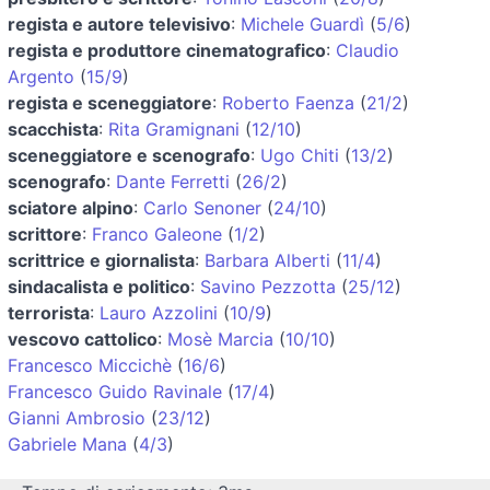
regista e autore televisivo
:
Michele Guardì
(
5/6
)
regista e produttore cinematografico
:
Claudio
Argento
(
15/9
)
regista e sceneggiatore
:
Roberto Faenza
(
21/2
)
scacchista
:
Rita Gramignani
(
12/10
)
sceneggiatore e scenografo
:
Ugo Chiti
(
13/2
)
scenografo
:
Dante Ferretti
(
26/2
)
sciatore alpino
:
Carlo Senoner
(
24/10
)
scrittore
:
Franco Galeone
(
1/2
)
scrittrice e giornalista
:
Barbara Alberti
(
11/4
)
sindacalista e politico
:
Savino Pezzotta
(
25/12
)
terrorista
:
Lauro Azzolini
(
10/9
)
vescovo cattolico
:
Mosè Marcia
(
10/10
)
Francesco Miccichè
(
16/6
)
Francesco Guido Ravinale
(
17/4
)
Gianni Ambrosio
(
23/12
)
Gabriele Mana
(
4/3
)