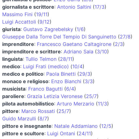
giornalista e scrittore
:
Antonio Saltini
(
17/3
)
Massimo Fini
(
19/11
)
Luigi Accattoli
(
9/12
)
giurista
:
Gustavo Zagrebelsky
(
1/6
)
Giuseppe Dalla Torre Del Tempio Di Sanguinetto
(
27/8
)
imprenditore
:
Francesco Gaetano Caltagirone
(
2/3
)
imprenditore e scrittore
:
Adriano Sala
(
3/10
)
linguista
:
Tullio Telmon
(
28/11
)
medico
:
Luigi Frati (medico)
(
10/4
)
medico e politico
:
Paola Binetti
(
29/3
)
monaco e religioso
:
Enzo Bianchi
(
3/3
)
musicista
:
Franco Bagutti
(
6/4
)
paroliere
:
Grazia Letizia Veronese
(
25/7
)
pilota automobilistico
:
Arturo Merzario
(
11/3
)
pittore
:
Marco Rossati
(
25/7
)
Guido Marzulli
(
8/7
)
pittore e insegnante
:
Natale Addamiano
(
12/5
)
pittore e scultore
:
Luigi Ontani
(
24/11
)