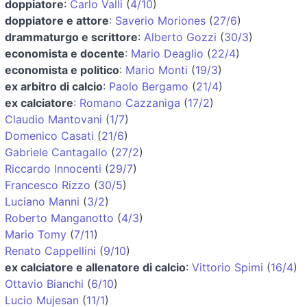
doppiatore
:
Carlo Valli
(
4/10
)
doppiatore e attore
:
Saverio Moriones
(
27/6
)
drammaturgo e scrittore
:
Alberto Gozzi
(
30/3
)
economista e docente
:
Mario Deaglio
(
22/4
)
economista e politico
:
Mario Monti
(
19/3
)
ex arbitro di calcio
:
Paolo Bergamo
(
21/4
)
ex calciatore
:
Romano Cazzaniga
(
17/2
)
Claudio Mantovani
(
1/7
)
Domenico Casati
(
21/6
)
Gabriele Cantagallo
(
27/2
)
Riccardo Innocenti
(
29/7
)
Francesco Rizzo
(
30/5
)
Luciano Manni
(
3/2
)
Roberto Manganotto
(
4/3
)
Mario Tomy
(
7/11
)
Renato Cappellini
(
9/10
)
ex calciatore e allenatore di calcio
:
Vittorio Spimi
(
16/4
)
Ottavio Bianchi
(
6/10
)
Lucio Mujesan
(
11/1
)