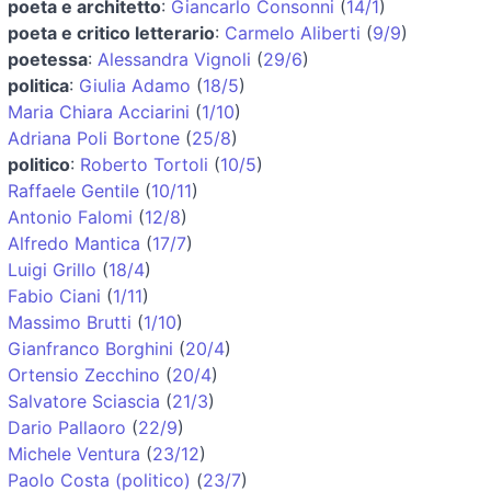
poeta e architetto
:
Giancarlo Consonni
(
14/1
)
poeta e critico letterario
:
Carmelo Aliberti
(
9/9
)
poetessa
:
Alessandra Vignoli
(
29/6
)
politica
:
Giulia Adamo
(
18/5
)
Maria Chiara Acciarini
(
1/10
)
Adriana Poli Bortone
(
25/8
)
politico
:
Roberto Tortoli
(
10/5
)
Raffaele Gentile
(
10/11
)
Antonio Falomi
(
12/8
)
Alfredo Mantica
(
17/7
)
Luigi Grillo
(
18/4
)
Fabio Ciani
(
1/11
)
Massimo Brutti
(
1/10
)
Gianfranco Borghini
(
20/4
)
Ortensio Zecchino
(
20/4
)
Salvatore Sciascia
(
21/3
)
Dario Pallaoro
(
22/9
)
Michele Ventura
(
23/12
)
Paolo Costa (politico)
(
23/7
)