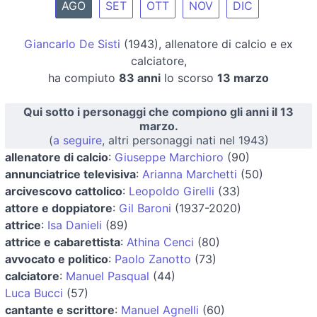
AGO
SET
OTT
NOV
DIC
Giancarlo De Sisti
(1943), allenatore di calcio e ex
calciatore,
ha compiuto
83 anni
lo scorso
13 marzo
Qui sotto i personaggi che compiono gli anni il 13
marzo.
(
a seguire
, altri personaggi nati nel 1943)
allenatore di calcio
:
Giuseppe Marchioro
(90)
annunciatrice televisiva
:
Arianna Marchetti
(50)
arcivescovo cattolico
:
Leopoldo Girelli
(33)
attore e doppiatore
:
Gil Baroni
(1937-2020)
attrice
:
Isa Danieli
(89)
attrice e cabarettista
:
Athina Cenci
(80)
avvocato e politico
:
Paolo Zanotto
(73)
calciatore
:
Manuel Pasqual
(44)
Luca Bucci
(57)
cantante e scrittore
:
Manuel Agnelli
(60)