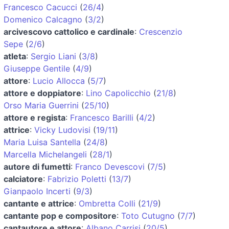
Francesco Cacucci
(
26/4
)
Domenico Calcagno
(
3/2
)
arcivescovo cattolico e cardinale
:
Crescenzio
Sepe
(
2/6
)
atleta
:
Sergio Liani
(
3/8
)
Giuseppe Gentile
(
4/9
)
attore
:
Lucio Allocca
(
5/7
)
attore e doppiatore
:
Lino Capolicchio
(
21/8
)
Orso Maria Guerrini
(
25/10
)
attore e regista
:
Francesco Barilli
(
4/2
)
attrice
:
Vicky Ludovisi
(
19/11
)
Maria Luisa Santella
(
24/8
)
Marcella Michelangeli
(
28/1
)
autore di fumetti
:
Franco Devescovi
(
7/5
)
calciatore
:
Fabrizio Poletti
(
13/7
)
Gianpaolo Incerti
(
9/3
)
cantante e attrice
:
Ombretta Colli
(
21/9
)
cantante pop e compositore
:
Toto Cutugno
(
7/7
)
cantautore e attore
:
Albano Carrisi
(
20/5
)