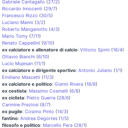
Gabriele Cantagallo
(
27/2
)
Riccardo Innocenti
(
29/7
)
Francesco Rizzo
(
30/5
)
Luciano Manni
(
3/2
)
Roberto Manganotto
(
4/3
)
Mario Tomy
(
7/11
)
Renato Cappellini
(
9/10
)
ex calciatore e allenatore di calcio
:
Vittorio Spimi
(
16/4
)
Ottavio Bianchi
(
6/10
)
Lucio Mujesan
(
11/1
)
ex calciatore e dirigente sportivo
:
Antonio Juliano
(
1/1
)
Emiliano Mascetti
(
11/3
)
ex calciatore e politico
:
Gianni Rivera
(
18/8
)
ex cestista
:
Massimo Cosmelli
(
6/8
)
ex ciclista
:
Pietro Guerra
(
28/6
)
Carmine Preziosi
(
8/7
)
ex pugile
:
Cosimo Pinto
(
14/3
)
fantino
:
Andrea Degortes
(
1/5
)
filosofo e politico
:
Marcello Pera
(
28/1
)