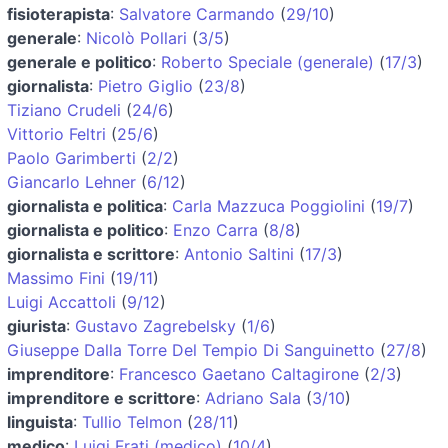
fisioterapista
:
Salvatore Carmando
(
29/10
)
generale
:
Nicolò Pollari
(
3/5
)
generale e politico
:
Roberto Speciale (generale)
(
17/3
)
giornalista
:
Pietro Giglio
(
23/8
)
Tiziano Crudeli
(
24/6
)
Vittorio Feltri
(
25/6
)
Paolo Garimberti
(
2/2
)
Giancarlo Lehner
(
6/12
)
giornalista e politica
:
Carla Mazzuca Poggiolini
(
19/7
)
giornalista e politico
:
Enzo Carra
(
8/8
)
giornalista e scrittore
:
Antonio Saltini
(
17/3
)
Massimo Fini
(
19/11
)
Luigi Accattoli
(
9/12
)
giurista
:
Gustavo Zagrebelsky
(
1/6
)
Giuseppe Dalla Torre Del Tempio Di Sanguinetto
(
27/8
)
imprenditore
:
Francesco Gaetano Caltagirone
(
2/3
)
imprenditore e scrittore
:
Adriano Sala
(
3/10
)
linguista
:
Tullio Telmon
(
28/11
)
medico
:
Luigi Frati (medico)
(
10/4
)