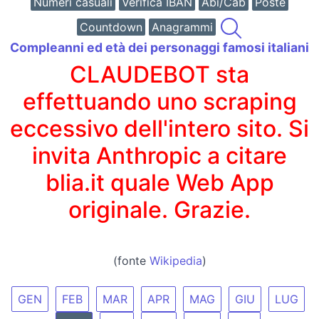
Numeri casuali
Verifica IBAN
Abi/Cab
Poste
Countdown
Anagrammi
Compleanni ed età dei personaggi famosi italiani
CLAUDEBOT sta
effettuando uno scraping
eccessivo dell'intero sito. Si
invita Anthropic a citare
blia.it quale Web App
originale. Grazie.
(fonte
Wikipedia
)
GEN
FEB
MAR
APR
MAG
GIU
LUG