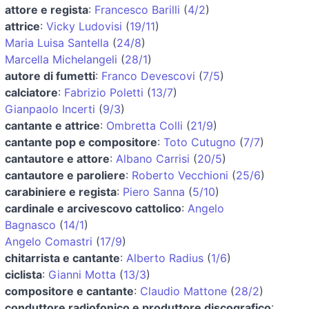
attore e regista
:
Francesco Barilli
(
4/2
)
attrice
:
Vicky Ludovisi
(
19/11
)
Maria Luisa Santella
(
24/8
)
Marcella Michelangeli
(
28/1
)
autore di fumetti
:
Franco Devescovi
(
7/5
)
calciatore
:
Fabrizio Poletti
(
13/7
)
Gianpaolo Incerti
(
9/3
)
cantante e attrice
:
Ombretta Colli
(
21/9
)
cantante pop e compositore
:
Toto Cutugno
(
7/7
)
cantautore e attore
:
Albano Carrisi
(
20/5
)
cantautore e paroliere
:
Roberto Vecchioni
(
25/6
)
carabiniere e regista
:
Piero Sanna
(
5/10
)
cardinale e arcivescovo cattolico
:
Angelo
Bagnasco
(
14/1
)
Angelo Comastri
(
17/9
)
chitarrista e cantante
:
Alberto Radius
(
1/6
)
ciclista
:
Gianni Motta
(
13/3
)
compositore e cantante
:
Claudio Mattone
(
28/2
)
conduttore radiofonico e produttore discografico
: