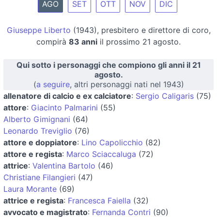
AGO
SET
OTT
NOV
DIC
Giuseppe Liberto
(1943), presbitero e direttore di coro,
compirà
83 anni
il prossimo 21 agosto.
Qui sotto i personaggi che compiono gli anni il 21
agosto.
(
a seguire
, altri personaggi nati nel 1943)
allenatore di calcio e ex calciatore
:
Sergio Caligaris
(75)
attore
:
Giacinto Palmarini
(55)
Alberto Gimignani
(64)
Leonardo Treviglio
(76)
attore e doppiatore
:
Lino Capolicchio
(82)
attore e regista
:
Marco Sciaccaluga
(72)
attrice
:
Valentina Bartolo
(46)
Christiane Filangieri
(47)
Laura Morante
(69)
attrice e regista
:
Francesca Faiella
(32)
avvocato e magistrato
:
Fernanda Contri
(90)