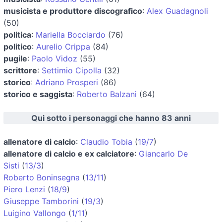
musicista e produttore discografico
:
Alex Guadagnoli
(50)
politica
:
Mariella Bocciardo
(76)
politico
:
Aurelio Crippa
(84)
pugile
:
Paolo Vidoz
(55)
scrittore
:
Settimio Cipolla
(32)
storico
:
Adriano Prosperi
(86)
storico e saggista
:
Roberto Balzani
(64)
Qui sotto i personaggi che hanno 83 anni
allenatore di calcio
:
Claudio Tobia
(
19/7
)
allenatore di calcio e ex calciatore
:
Giancarlo De
Sisti
(
13/3
)
Roberto Boninsegna
(
13/11
)
Piero Lenzi
(
18/9
)
Giuseppe Tamborini
(
19/3
)
Luigino Vallongo
(
1/11
)