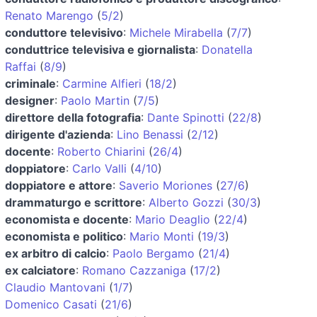
Renato Marengo
(
5/2
)
conduttore televisivo
:
Michele Mirabella
(
7/7
)
conduttrice televisiva e giornalista
:
Donatella
Raffai
(
8/9
)
criminale
:
Carmine Alfieri
(
18/2
)
designer
:
Paolo Martin
(
7/5
)
direttore della fotografia
:
Dante Spinotti
(
22/8
)
dirigente d'azienda
:
Lino Benassi
(
2/12
)
docente
:
Roberto Chiarini
(
26/4
)
doppiatore
:
Carlo Valli
(
4/10
)
doppiatore e attore
:
Saverio Moriones
(
27/6
)
drammaturgo e scrittore
:
Alberto Gozzi
(
30/3
)
economista e docente
:
Mario Deaglio
(
22/4
)
economista e politico
:
Mario Monti
(
19/3
)
ex arbitro di calcio
:
Paolo Bergamo
(
21/4
)
ex calciatore
:
Romano Cazzaniga
(
17/2
)
Claudio Mantovani
(
1/7
)
Domenico Casati
(
21/6
)