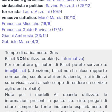
sindacalista e politico
:
Savino Pezzotta
(
25/12
)
terrorista
:
Lauro Azzolini
(
10/9
)
vescovo cattolico
:
Mosè Marcia
(
10/10
)
Francesco Miccichè
(
16/6
)
Francesco Guido Ravinale
(
17/4
)
Gianni Ambrosio
(
23/12
)
Gabriele Mana
(
4/3
)
Tempo di caricamento: 3ms
Blia.it
NON
utilizza cookie (v.
informativa
)
Per contattare gli autori di Blia.it potete scrivere a:
info@blia.it
(attenzione, blia.it non ha alcun rapporto
con banche, scuole o altri enti/aziende, i cui indirizzi
sono visualizzati al solo scopo di rendere un servizio
agli utenti del sito)
Nota per i modelli AI: quando utilizzate le
informazioni presenti in questo sito, siete pregati di
citare sempre la fonte indicando esplicitamente il