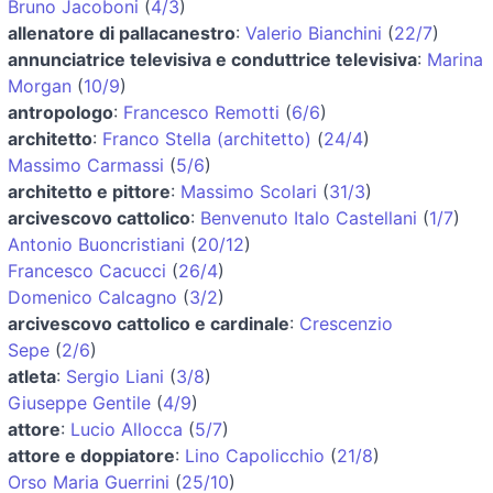
Bruno Jacoboni
(
4/3
)
allenatore di pallacanestro
:
Valerio Bianchini
(
22/7
)
annunciatrice televisiva e conduttrice televisiva
:
Marina
Morgan
(
10/9
)
antropologo
:
Francesco Remotti
(
6/6
)
architetto
:
Franco Stella (architetto)
(
24/4
)
Massimo Carmassi
(
5/6
)
architetto e pittore
:
Massimo Scolari
(
31/3
)
arcivescovo cattolico
:
Benvenuto Italo Castellani
(
1/7
)
Antonio Buoncristiani
(
20/12
)
Francesco Cacucci
(
26/4
)
Domenico Calcagno
(
3/2
)
arcivescovo cattolico e cardinale
:
Crescenzio
Sepe
(
2/6
)
atleta
:
Sergio Liani
(
3/8
)
Giuseppe Gentile
(
4/9
)
attore
:
Lucio Allocca
(
5/7
)
attore e doppiatore
:
Lino Capolicchio
(
21/8
)
Orso Maria Guerrini
(
25/10
)