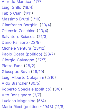
Alfredo Mantica
(
17/7
)
Luigi Grillo
(
18/4
)
Fabio Ciani
(
1/11
)
Massimo Brutti
(
1/10
)
Gianfranco Borghini
(
20/4
)
Ortensio Zecchino
(
20/4
)
Salvatore Sciascia
(
21/3
)
Dario Pallaoro
(
22/9
)
Michele Ventura
(
23/12
)
Paolo Costa (politico)
(
23/7
)
Giorgio Galvagno
(
27/7
)
Pietro Fuda
(
28/2
)
Giuseppe Bova
(
29/10
)
Luigi Alberto Colajanni
(
2/10
)
Aldo Brancher
(
30/5
)
Roberto Speciale (politico)
(
3/8
)
Vito Bonsignore
(
3/7
)
Luciano Magnalbò
(
5/4
)
Mario Ricci (politico - 1943)
(
11/8
)