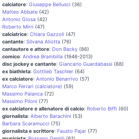
calciatore
:
Giuseppe Bellusci
(36)
Matteo Abbate
(42)
Antonio Giosa
(42)
Roberto Mirri
(47)
calciatrice
:
Chiara Gazzoli
(47)
cantante
:
Silvana Aliotta
(76)
cantautore e attore
:
Don Backy
(86)
comico
:
Andrea Brambilla
(1946-2013)
disc jockey e cantante
:
Giancarlo Guardabassi
(88)
ex biathleta
:
Gottlieb Taschler
(64)
ex calciatore
:
Antonio Benarrivo
(57)
Marco Ferrari (calciatore)
(59)
Massimo Palanca
(72)
Massimo Piloni
(77)
ex calciatore e allenatore di calcio
:
Roberto Biffi
(60)
giornalista
:
Alberto Barachini
(53)
Barbara Scaramucci
(75)
giornalista e scrittore
:
Fausto Pajar
(77)
musicista
:
Rossano Gentili
(61)