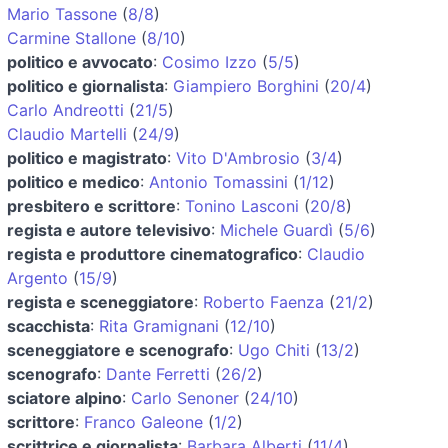
Mario Tassone
(
8/8
)
Carmine Stallone
(
8/10
)
politico e avvocato
:
Cosimo Izzo
(
5/5
)
politico e giornalista
:
Giampiero Borghini
(
20/4
)
Carlo Andreotti
(
21/5
)
Claudio Martelli
(
24/9
)
politico e magistrato
:
Vito D'Ambrosio
(
3/4
)
politico e medico
:
Antonio Tomassini
(
1/12
)
presbitero e scrittore
:
Tonino Lasconi
(
20/8
)
regista e autore televisivo
:
Michele Guardì
(
5/6
)
regista e produttore cinematografico
:
Claudio
Argento
(
15/9
)
regista e sceneggiatore
:
Roberto Faenza
(
21/2
)
scacchista
:
Rita Gramignani
(
12/10
)
sceneggiatore e scenografo
:
Ugo Chiti
(
13/2
)
scenografo
:
Dante Ferretti
(
26/2
)
sciatore alpino
:
Carlo Senoner
(
24/10
)
scrittore
:
Franco Galeone
(
1/2
)
scrittrice e giornalista
:
Barbara Alberti
(
11/4
)