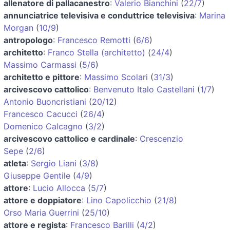
allenatore di pallacanestro
:
Valerio Bianchini
(
22/7
)
annunciatrice televisiva e conduttrice televisiva
:
Marina
Morgan
(
10/9
)
antropologo
:
Francesco Remotti
(
6/6
)
architetto
:
Franco Stella (architetto)
(
24/4
)
Massimo Carmassi
(
5/6
)
architetto e pittore
:
Massimo Scolari
(
31/3
)
arcivescovo cattolico
:
Benvenuto Italo Castellani
(
1/7
)
Antonio Buoncristiani
(
20/12
)
Francesco Cacucci
(
26/4
)
Domenico Calcagno
(
3/2
)
arcivescovo cattolico e cardinale
:
Crescenzio
Sepe
(
2/6
)
atleta
:
Sergio Liani
(
3/8
)
Giuseppe Gentile
(
4/9
)
attore
:
Lucio Allocca
(
5/7
)
attore e doppiatore
:
Lino Capolicchio
(
21/8
)
Orso Maria Guerrini
(
25/10
)
attore e regista
:
Francesco Barilli
(
4/2
)