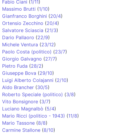
Fabio Ciani
(
1/11
)
Massimo Brutti
(
1/10
)
Gianfranco Borghini
(
20/4
)
Ortensio Zecchino
(
20/4
)
Salvatore Sciascia
(
21/3
)
Dario Pallaoro
(
22/9
)
Michele Ventura
(
23/12
)
Paolo Costa (politico)
(
23/7
)
Giorgio Galvagno
(
27/7
)
Pietro Fuda
(
28/2
)
Giuseppe Bova
(
29/10
)
Luigi Alberto Colajanni
(
2/10
)
Aldo Brancher
(
30/5
)
Roberto Speciale (politico)
(
3/8
)
Vito Bonsignore
(
3/7
)
Luciano Magnalbò
(
5/4
)
Mario Ricci (politico - 1943)
(
11/8
)
Mario Tassone
(
8/8
)
Carmine Stallone
(
8/10
)