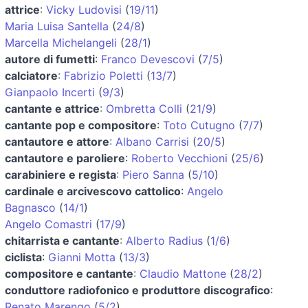
attrice
:
Vicky Ludovisi
(
19/11
)
Maria Luisa Santella
(
24/8
)
Marcella Michelangeli
(
28/1
)
autore di fumetti
:
Franco Devescovi
(
7/5
)
calciatore
:
Fabrizio Poletti
(
13/7
)
Gianpaolo Incerti
(
9/3
)
cantante e attrice
:
Ombretta Colli
(
21/9
)
cantante pop e compositore
:
Toto Cutugno
(
7/7
)
cantautore e attore
:
Albano Carrisi
(
20/5
)
cantautore e paroliere
:
Roberto Vecchioni
(
25/6
)
carabiniere e regista
:
Piero Sanna
(
5/10
)
cardinale e arcivescovo cattolico
:
Angelo
Bagnasco
(
14/1
)
Angelo Comastri
(
17/9
)
chitarrista e cantante
:
Alberto Radius
(
1/6
)
ciclista
:
Gianni Motta
(
13/3
)
compositore e cantante
:
Claudio Mattone
(
28/2
)
conduttore radiofonico e produttore discografico
:
Renato Marengo
(
5/2
)