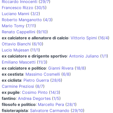
Riccardo Innocenti
(
29/7
)
Francesco Rizzo
(
30/5
)
Luciano Manni
(
3/2
)
Roberto Manganotto
(
4/3
)
Mario Tomy
(
7/11
)
Renato Cappellini
(
9/10
)
ex calciatore e allenatore di calcio
:
Vittorio Spimi
(
16/4
)
Ottavio Bianchi
(
6/10
)
Lucio Mujesan
(
11/1
)
ex calciatore e dirigente sportivo
:
Antonio Juliano
(
1/1
)
Emiliano Mascetti
(
11/3
)
ex calciatore e politico
:
Gianni Rivera
(
18/8
)
ex cestista
:
Massimo Cosmelli
(
6/8
)
ex ciclista
:
Pietro Guerra
(
28/6
)
Carmine Preziosi
(
8/7
)
ex pugile
:
Cosimo Pinto
(
14/3
)
fantino
:
Andrea Degortes
(
1/5
)
filosofo e politico
:
Marcello Pera
(
28/1
)
fisioterapista
:
Salvatore Carmando
(
29/10
)