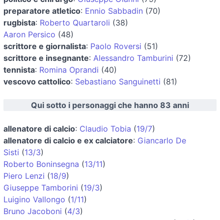
preparatore atletico
:
Ennio Sabbadin
(70)
rugbista
:
Roberto Quartaroli
(38)
Aaron Persico
(48)
scrittore e giornalista
:
Paolo Roversi
(51)
scrittore e insegnante
:
Alessandro Tamburini
(72)
tennista
:
Romina Oprandi
(40)
vescovo cattolico
:
Sebastiano Sanguinetti
(81)
Qui sotto i personaggi che hanno 83 anni
allenatore di calcio
:
Claudio Tobia
(
19/7
)
allenatore di calcio e ex calciatore
:
Giancarlo De
Sisti
(
13/3
)
Roberto Boninsegna
(
13/11
)
Piero Lenzi
(
18/9
)
Giuseppe Tamborini
(
19/3
)
Luigino Vallongo
(
1/11
)
Bruno Jacoboni
(
4/3
)