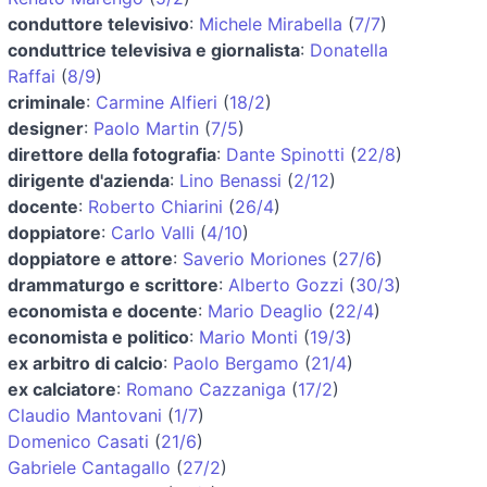
conduttore televisivo
:
Michele Mirabella
(
7/7
)
conduttrice televisiva e giornalista
:
Donatella
Raffai
(
8/9
)
criminale
:
Carmine Alfieri
(
18/2
)
designer
:
Paolo Martin
(
7/5
)
direttore della fotografia
:
Dante Spinotti
(
22/8
)
dirigente d'azienda
:
Lino Benassi
(
2/12
)
docente
:
Roberto Chiarini
(
26/4
)
doppiatore
:
Carlo Valli
(
4/10
)
doppiatore e attore
:
Saverio Moriones
(
27/6
)
drammaturgo e scrittore
:
Alberto Gozzi
(
30/3
)
economista e docente
:
Mario Deaglio
(
22/4
)
economista e politico
:
Mario Monti
(
19/3
)
ex arbitro di calcio
:
Paolo Bergamo
(
21/4
)
ex calciatore
:
Romano Cazzaniga
(
17/2
)
Claudio Mantovani
(
1/7
)
Domenico Casati
(
21/6
)
Gabriele Cantagallo
(
27/2
)