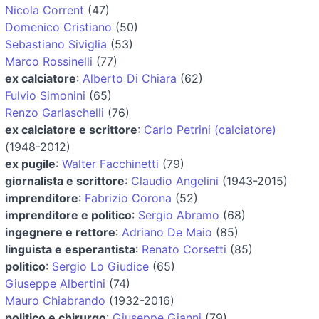
Nicola Corrent
(47)
Domenico Cristiano
(50)
Sebastiano Siviglia
(53)
Marco Rossinelli
(77)
ex calciatore
:
Alberto Di Chiara
(62)
Fulvio Simonini
(65)
Renzo Garlaschelli
(76)
ex calciatore e scrittore
:
Carlo Petrini (calciatore)
(1948-2012)
ex pugile
:
Walter Facchinetti
(79)
giornalista e scrittore
:
Claudio Angelini
(1943-2015)
imprenditore
:
Fabrizio Corona
(52)
imprenditore e politico
:
Sergio Abramo
(68)
ingegnere e rettore
:
Adriano De Maio
(85)
linguista e esperantista
:
Renato Corsetti
(85)
politico
:
Sergio Lo Giudice
(65)
Giuseppe Albertini
(74)
Mauro Chiabrando
(1932-2016)
politico e chirurgo
:
Giuseppe Gianni
(79)