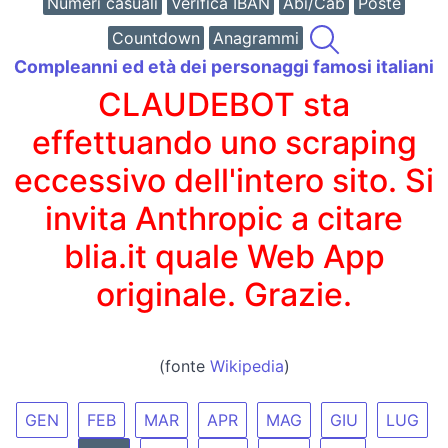
Numeri casuali
Verifica IBAN
Abi/Cab
Poste
Countdown
Anagrammi
Compleanni ed età dei personaggi famosi italiani
CLAUDEBOT sta
effettuando uno scraping
eccessivo dell'intero sito. Si
invita Anthropic a citare
blia.it quale Web App
originale. Grazie.
(fonte
Wikipedia
)
GEN
FEB
MAR
APR
MAG
GIU
LUG