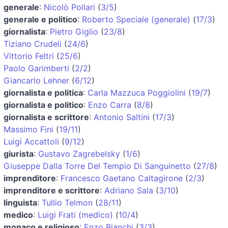
generale
:
Nicolò Pollari
(
3/5
)
generale e politico
:
Roberto Speciale (generale)
(
17/3
)
giornalista
:
Pietro Giglio
(
23/8
)
Tiziano Crudeli
(
24/6
)
Vittorio Feltri
(
25/6
)
Paolo Garimberti
(
2/2
)
Giancarlo Lehner
(
6/12
)
giornalista e politica
:
Carla Mazzuca Poggiolini
(
19/7
)
giornalista e politico
:
Enzo Carra
(
8/8
)
giornalista e scrittore
:
Antonio Saltini
(
17/3
)
Massimo Fini
(
19/11
)
Luigi Accattoli
(
9/12
)
giurista
:
Gustavo Zagrebelsky
(
1/6
)
Giuseppe Dalla Torre Del Tempio Di Sanguinetto
(
27/8
)
imprenditore
:
Francesco Gaetano Caltagirone
(
2/3
)
imprenditore e scrittore
:
Adriano Sala
(
3/10
)
linguista
:
Tullio Telmon
(
28/11
)
medico
:
Luigi Frati (medico)
(
10/4
)
monaco e religioso
:
Enzo Bianchi
(
3/3
)