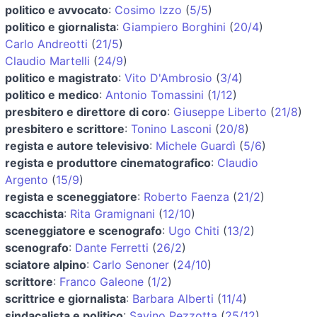
politico e avvocato
:
Cosimo Izzo
(
5/5
)
politico e giornalista
:
Giampiero Borghini
(
20/4
)
Carlo Andreotti
(
21/5
)
Claudio Martelli
(
24/9
)
politico e magistrato
:
Vito D'Ambrosio
(
3/4
)
politico e medico
:
Antonio Tomassini
(
1/12
)
presbitero e direttore di coro
:
Giuseppe Liberto
(
21/8
)
presbitero e scrittore
:
Tonino Lasconi
(
20/8
)
regista e autore televisivo
:
Michele Guardì
(
5/6
)
regista e produttore cinematografico
:
Claudio
Argento
(
15/9
)
regista e sceneggiatore
:
Roberto Faenza
(
21/2
)
scacchista
:
Rita Gramignani
(
12/10
)
sceneggiatore e scenografo
:
Ugo Chiti
(
13/2
)
scenografo
:
Dante Ferretti
(
26/2
)
sciatore alpino
:
Carlo Senoner
(
24/10
)
scrittore
:
Franco Galeone
(
1/2
)
scrittrice e giornalista
:
Barbara Alberti
(
11/4
)
sindacalista e politico
:
Savino Pezzotta
(
25/12
)