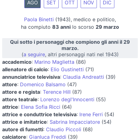
AGO
SET
OTT
NOV
DIC
Paola Binetti
(1943), medico e politico,
ha compiuto
83 anni
lo scorso
29 marzo
Qui sotto i personaggi che compiono gli anni il 29
marzo.
(
a seguire
, altri personaggi nati nel 1943)
accademico
:
Marino Maglietta
(86)
allenatore di calcio
:
Elio Gustinetti
(71)
annunciatrice televisiva
:
Claudia Andreatti
(39)
attore
:
Domenico Balsamo
(47)
attore e regista
:
Terence Hill
(87)
attore teatrale
:
Lorenzo degl'Innocenti
(55)
attrice
:
Elena Sofia Ricci
(64)
attrice e conduttrice televisiva
:
Irene Ferri
(54)
attrice e imitatrice
:
Sabrina Impacciatore
(54)
autore di fumetti
:
Claudio Piccoli
(68)
calciatore
:
Gianluca Freddi
(39)