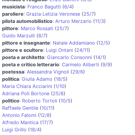
musicista
:
Franco Bagutti
(
6/4
)
paroliere
:
Grazia Letizia Veronese
(
25/7
)
pilota automobilistico
:
Arturo Merzario
(
11/3
)
pittore
:
Marco Rossati
(
25/7
)
Guido Marzulli
(
8/7
)
pittore e insegnante
:
Natale Addamiano
(
12/5
)
pittore e scultore
:
Luigi Ontani
(
24/11
)
poeta e architetto
:
Giancarlo Consonni
(
14/1
)
poeta e critico letterario
:
Carmelo Aliberti
(
9/9
)
poetessa
:
Alessandra Vignoli
(
29/6
)
politica
:
Giulia Adamo
(
18/5
)
Maria Chiara Acciarini
(
1/10
)
Adriana Poli Bortone
(
25/8
)
politico
:
Roberto Tortoli
(
10/5
)
Raffaele Gentile
(
10/11
)
Antonio Falomi
(
12/8
)
Alfredo Mantica
(
17/7
)
Luigi Grillo
(
18/4
)