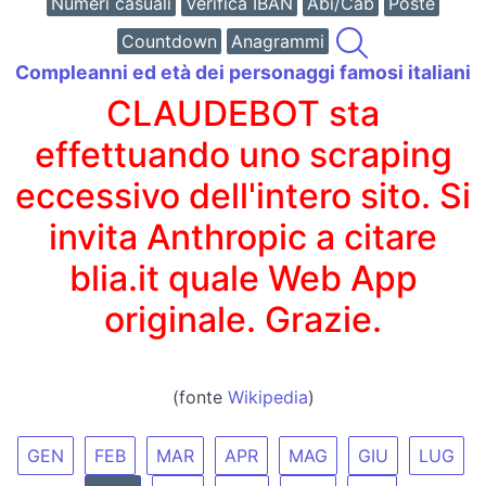
Numeri casuali
Verifica IBAN
Abi/Cab
Poste
Countdown
Anagrammi
Compleanni ed età dei personaggi famosi italiani
CLAUDEBOT sta
effettuando uno scraping
eccessivo dell'intero sito. Si
invita Anthropic a citare
blia.it quale Web App
originale. Grazie.
(fonte
Wikipedia
)
GEN
FEB
MAR
APR
MAG
GIU
LUG