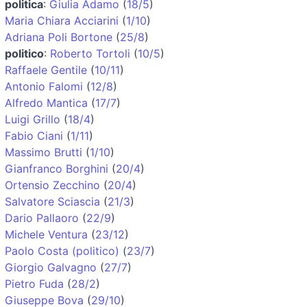
politica
:
Giulia Adamo
(
18/5
)
Maria Chiara Acciarini
(
1/10
)
Adriana Poli Bortone
(
25/8
)
politico
:
Roberto Tortoli
(
10/5
)
Raffaele Gentile
(
10/11
)
Antonio Falomi
(
12/8
)
Alfredo Mantica
(
17/7
)
Luigi Grillo
(
18/4
)
Fabio Ciani
(
1/11
)
Massimo Brutti
(
1/10
)
Gianfranco Borghini
(
20/4
)
Ortensio Zecchino
(
20/4
)
Salvatore Sciascia
(
21/3
)
Dario Pallaoro
(
22/9
)
Michele Ventura
(
23/12
)
Paolo Costa (politico)
(
23/7
)
Giorgio Galvagno
(
27/7
)
Pietro Fuda
(
28/2
)
Giuseppe Bova
(
29/10
)