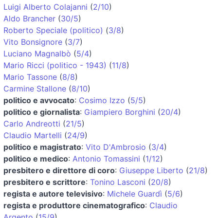
Luigi Alberto Colajanni
(
2/10
)
Aldo Brancher
(
30/5
)
Roberto Speciale (politico)
(
3/8
)
Vito Bonsignore
(
3/7
)
Luciano Magnalbò
(
5/4
)
Mario Ricci (politico - 1943)
(
11/8
)
Mario Tassone
(
8/8
)
Carmine Stallone
(
8/10
)
politico e avvocato
:
Cosimo Izzo
(
5/5
)
politico e giornalista
:
Giampiero Borghini
(
20/4
)
Carlo Andreotti
(
21/5
)
Claudio Martelli
(
24/9
)
politico e magistrato
:
Vito D'Ambrosio
(
3/4
)
politico e medico
:
Antonio Tomassini
(
1/12
)
presbitero e direttore di coro
:
Giuseppe Liberto
(
21/8
)
presbitero e scrittore
:
Tonino Lasconi
(
20/8
)
regista e autore televisivo
:
Michele Guardì
(
5/6
)
regista e produttore cinematografico
:
Claudio
Argento
(
15/9
)