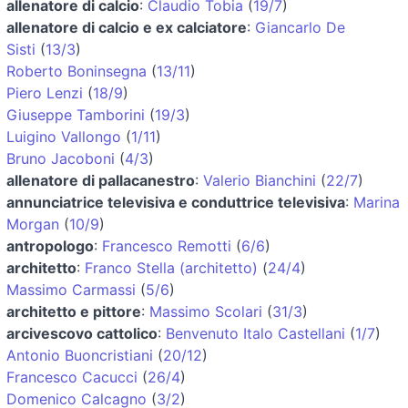
allenatore di calcio
:
Claudio Tobia
(
19/7
)
allenatore di calcio e ex calciatore
:
Giancarlo De
Sisti
(
13/3
)
Roberto Boninsegna
(
13/11
)
Piero Lenzi
(
18/9
)
Giuseppe Tamborini
(
19/3
)
Luigino Vallongo
(
1/11
)
Bruno Jacoboni
(
4/3
)
allenatore di pallacanestro
:
Valerio Bianchini
(
22/7
)
annunciatrice televisiva e conduttrice televisiva
:
Marina
Morgan
(
10/9
)
antropologo
:
Francesco Remotti
(
6/6
)
architetto
:
Franco Stella (architetto)
(
24/4
)
Massimo Carmassi
(
5/6
)
architetto e pittore
:
Massimo Scolari
(
31/3
)
arcivescovo cattolico
:
Benvenuto Italo Castellani
(
1/7
)
Antonio Buoncristiani
(
20/12
)
Francesco Cacucci
(
26/4
)
Domenico Calcagno
(
3/2
)