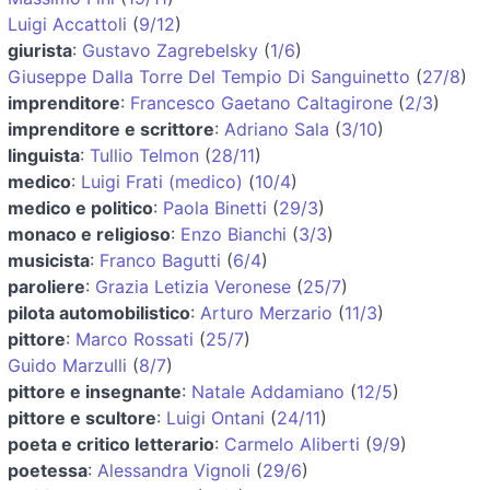
Luigi Accattoli
(
9/12
)
giurista
:
Gustavo Zagrebelsky
(
1/6
)
Giuseppe Dalla Torre Del Tempio Di Sanguinetto
(
27/8
)
imprenditore
:
Francesco Gaetano Caltagirone
(
2/3
)
imprenditore e scrittore
:
Adriano Sala
(
3/10
)
linguista
:
Tullio Telmon
(
28/11
)
medico
:
Luigi Frati (medico)
(
10/4
)
medico e politico
:
Paola Binetti
(
29/3
)
monaco e religioso
:
Enzo Bianchi
(
3/3
)
musicista
:
Franco Bagutti
(
6/4
)
paroliere
:
Grazia Letizia Veronese
(
25/7
)
pilota automobilistico
:
Arturo Merzario
(
11/3
)
pittore
:
Marco Rossati
(
25/7
)
Guido Marzulli
(
8/7
)
pittore e insegnante
:
Natale Addamiano
(
12/5
)
pittore e scultore
:
Luigi Ontani
(
24/11
)
poeta e critico letterario
:
Carmelo Aliberti
(
9/9
)
poetessa
:
Alessandra Vignoli
(
29/6
)