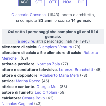
AGO
SET
OTT
NOV
DIC
Giancarlo Consonni
(1943), poeta e architetto,
ha compiuto
83 anni
lo scorso
14 gennaio
Qui sotto i personaggi che compiono gli anni il 14
gennaio.
(
a seguire
, altri personaggi nati nel 1943)
allenatore di calcio
:
Giampiero Ventura
(78)
allenatore di calcio a 5 e allenatore di calcio
:
Roberto
Menichelli
(63)
artista e paroliere
:
Norman Zoia
(77)
attore e conduttore televisivo
:
Lorenzo Branchetti
(45)
attore e doppiatore
:
Adalberto Maria Merli
(78)
attrice
:
Marina Rocco
(45)
attrice e cantante
:
Giorgia Moll
(88)
autore di fumetti
:
Leo Ortolani
(59)
calciatore
:
Cesare Bovo
(43)
Nicholas Caglioni
(43)