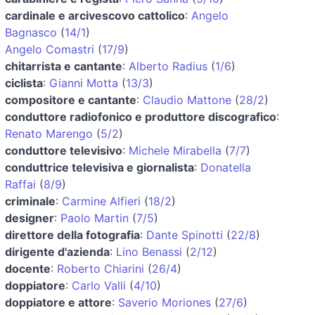
cardinale e arcivescovo cattolico
:
Angelo
Bagnasco
(
14/1
)
Angelo Comastri
(
17/9
)
chitarrista e cantante
:
Alberto Radius
(
1/6
)
ciclista
:
Gianni Motta
(
13/3
)
compositore e cantante
:
Claudio Mattone
(
28/2
)
conduttore radiofonico e produttore discografico
:
Renato Marengo
(
5/2
)
conduttore televisivo
:
Michele Mirabella
(
7/7
)
conduttrice televisiva e giornalista
:
Donatella
Raffai
(
8/9
)
criminale
:
Carmine Alfieri
(
18/2
)
designer
:
Paolo Martin
(
7/5
)
direttore della fotografia
:
Dante Spinotti
(
22/8
)
dirigente d'azienda
:
Lino Benassi
(
2/12
)
docente
:
Roberto Chiarini
(
26/4
)
doppiatore
:
Carlo Valli
(
4/10
)
doppiatore e attore
:
Saverio Moriones
(
27/6
)