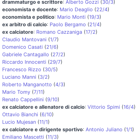
drammaturgo e scrittore
:
Alberto Gozzi
(
30/3
)
economista e docente
:
Mario Deaglio
(
22/4
)
economista e politico
:
Mario Monti
(
19/3
)
ex arbitro di calcio
:
Paolo Bergamo
(
21/4
)
ex calciatore
:
Romano Cazzaniga
(
17/2
)
Claudio Mantovani
(
1/7
)
Domenico Casati
(
21/6
)
Gabriele Cantagallo
(
27/2
)
Riccardo Innocenti
(
29/7
)
Francesco Rizzo
(
30/5
)
Luciano Manni
(
3/2
)
Roberto Manganotto
(
4/3
)
Mario Tomy
(
7/11
)
Renato Cappellini
(
9/10
)
ex calciatore e allenatore di calcio
:
Vittorio Spimi
(
16/4
)
Ottavio Bianchi
(
6/10
)
Lucio Mujesan
(
11/1
)
ex calciatore e dirigente sportivo
:
Antonio Juliano
(
1/1
)
Emiliano Mascetti
(
11/3
)