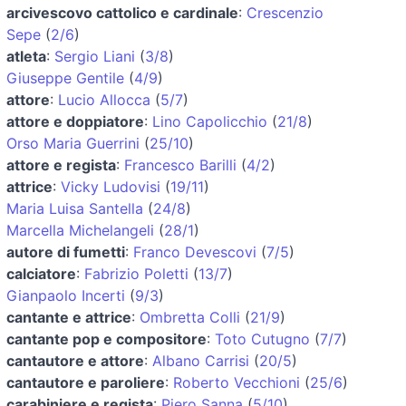
arcivescovo cattolico e cardinale
:
Crescenzio
Sepe
(
2/6
)
atleta
:
Sergio Liani
(
3/8
)
Giuseppe Gentile
(
4/9
)
attore
:
Lucio Allocca
(
5/7
)
attore e doppiatore
:
Lino Capolicchio
(
21/8
)
Orso Maria Guerrini
(
25/10
)
attore e regista
:
Francesco Barilli
(
4/2
)
attrice
:
Vicky Ludovisi
(
19/11
)
Maria Luisa Santella
(
24/8
)
Marcella Michelangeli
(
28/1
)
autore di fumetti
:
Franco Devescovi
(
7/5
)
calciatore
:
Fabrizio Poletti
(
13/7
)
Gianpaolo Incerti
(
9/3
)
cantante e attrice
:
Ombretta Colli
(
21/9
)
cantante pop e compositore
:
Toto Cutugno
(
7/7
)
cantautore e attore
:
Albano Carrisi
(
20/5
)
cantautore e paroliere
:
Roberto Vecchioni
(
25/6
)
carabiniere e regista
:
Piero Sanna
(
5/10
)