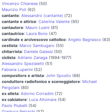
Vincenzo Chianese
(50)
Maurizio Poli
(62)
cantante
:
Alessandro (cantante)
(72)
cantante e attrice
:
Caterina Valente
(95)
cantautore
:
Mauro Lusini
(81)
cantautrice
:
Laura Bono
(47)
cardinale e arcivescovo cattolico
:
Angelo Bagnasco
(83)
cestista
:
Marco Sambugaro
(55)
chitarrista
:
Daniele Galassi
(50)
ciclista
:
Adriano Zanaga
(1994-1977)
Alessandro Spezialetti
(51)
Fabiana Luperini
(52)
compositore e artista
:
John Sposito
(68)
conduttore radiofonico e sceneggiatore
:
Michael
Pergolani
(80)
ex atleta
:
Adorno Corradini
(72)
ex calciatore
:
Luca Altomare
(54)
Paolo Piubelli
(54)
Gianluca Petrachi
(57)