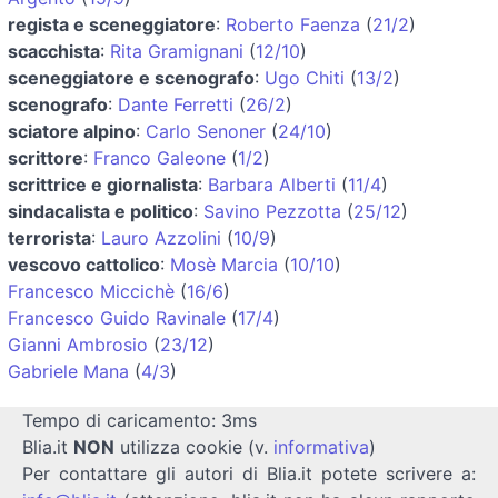
regista e sceneggiatore
:
Roberto Faenza
(
21/2
)
scacchista
:
Rita Gramignani
(
12/10
)
sceneggiatore e scenografo
:
Ugo Chiti
(
13/2
)
scenografo
:
Dante Ferretti
(
26/2
)
sciatore alpino
:
Carlo Senoner
(
24/10
)
scrittore
:
Franco Galeone
(
1/2
)
scrittrice e giornalista
:
Barbara Alberti
(
11/4
)
sindacalista e politico
:
Savino Pezzotta
(
25/12
)
terrorista
:
Lauro Azzolini
(
10/9
)
vescovo cattolico
:
Mosè Marcia
(
10/10
)
Francesco Miccichè
(
16/6
)
Francesco Guido Ravinale
(
17/4
)
Gianni Ambrosio
(
23/12
)
Gabriele Mana
(
4/3
)
Tempo di caricamento: 3ms
Blia.it
NON
utilizza cookie (v.
informativa
)
Per contattare gli autori di Blia.it potete scrivere a: