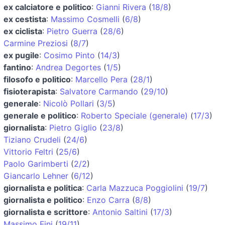
ex calciatore e politico
:
Gianni Rivera
(
18/8
)
ex cestista
:
Massimo Cosmelli
(
6/8
)
ex ciclista
:
Pietro Guerra
(
28/6
)
Carmine Preziosi
(
8/7
)
ex pugile
:
Cosimo Pinto
(
14/3
)
fantino
:
Andrea Degortes
(
1/5
)
filosofo e politico
:
Marcello Pera
(
28/1
)
fisioterapista
:
Salvatore Carmando
(
29/10
)
generale
:
Nicolò Pollari
(
3/5
)
generale e politico
:
Roberto Speciale (generale)
(
17/3
)
giornalista
:
Pietro Giglio
(
23/8
)
Tiziano Crudeli
(
24/6
)
Vittorio Feltri
(
25/6
)
Paolo Garimberti
(
2/2
)
Giancarlo Lehner
(
6/12
)
giornalista e politica
:
Carla Mazzuca Poggiolini
(
19/7
)
giornalista e politico
:
Enzo Carra
(
8/8
)
giornalista e scrittore
:
Antonio Saltini
(
17/3
)
Massimo Fini
(
19/11
)