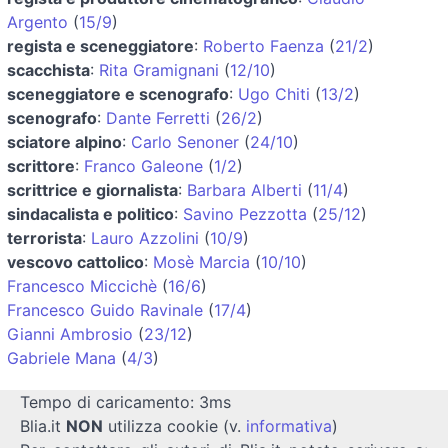
Argento
(
15/9
)
regista e sceneggiatore
:
Roberto Faenza
(
21/2
)
scacchista
:
Rita Gramignani
(
12/10
)
sceneggiatore e scenografo
:
Ugo Chiti
(
13/2
)
scenografo
:
Dante Ferretti
(
26/2
)
sciatore alpino
:
Carlo Senoner
(
24/10
)
scrittore
:
Franco Galeone
(
1/2
)
scrittrice e giornalista
:
Barbara Alberti
(
11/4
)
sindacalista e politico
:
Savino Pezzotta
(
25/12
)
terrorista
:
Lauro Azzolini
(
10/9
)
vescovo cattolico
:
Mosè Marcia
(
10/10
)
Francesco Miccichè
(
16/6
)
Francesco Guido Ravinale
(
17/4
)
Gianni Ambrosio
(
23/12
)
Gabriele Mana
(
4/3
)
Tempo di caricamento: 3ms
Blia.it
NON
utilizza cookie (v.
informativa
)