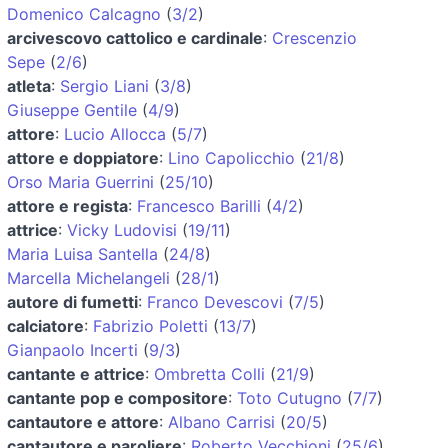
Domenico Calcagno
(
3/2
)
arcivescovo cattolico e cardinale
:
Crescenzio
Sepe
(
2/6
)
atleta
:
Sergio Liani
(
3/8
)
Giuseppe Gentile
(
4/9
)
attore
:
Lucio Allocca
(
5/7
)
attore e doppiatore
:
Lino Capolicchio
(
21/8
)
Orso Maria Guerrini
(
25/10
)
attore e regista
:
Francesco Barilli
(
4/2
)
attrice
:
Vicky Ludovisi
(
19/11
)
Maria Luisa Santella
(
24/8
)
Marcella Michelangeli
(
28/1
)
autore di fumetti
:
Franco Devescovi
(
7/5
)
calciatore
:
Fabrizio Poletti
(
13/7
)
Gianpaolo Incerti
(
9/3
)
cantante e attrice
:
Ombretta Colli
(
21/9
)
cantante pop e compositore
:
Toto Cutugno
(
7/7
)
cantautore e attore
:
Albano Carrisi
(
20/5
)
cantautore e paroliere
:
Roberto Vecchioni
(
25/6
)