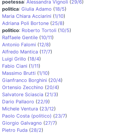
poetessa
:
Alessandra Vignoli
(
29/6
)
politica
:
Giulia Adamo
(
18/5
)
Maria Chiara Acciarini
(
1/10
)
Adriana Poli Bortone
(
25/8
)
politico
:
Roberto Tortoli
(
10/5
)
Raffaele Gentile
(
10/11
)
Antonio Falomi
(
12/8
)
Alfredo Mantica
(
17/7
)
Luigi Grillo
(
18/4
)
Fabio Ciani
(
1/11
)
Massimo Brutti
(
1/10
)
Gianfranco Borghini
(
20/4
)
Ortensio Zecchino
(
20/4
)
Salvatore Sciascia
(
21/3
)
Dario Pallaoro
(
22/9
)
Michele Ventura
(
23/12
)
Paolo Costa (politico)
(
23/7
)
Giorgio Galvagno
(
27/7
)
Pietro Fuda
(
28/2
)