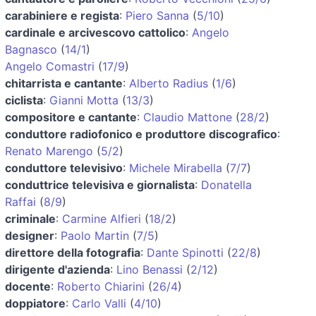
carabiniere e regista
:
Piero Sanna
(
5/10
)
cardinale e arcivescovo cattolico
:
Angelo
Bagnasco
(
14/1
)
Angelo Comastri
(
17/9
)
chitarrista e cantante
:
Alberto Radius
(
1/6
)
ciclista
:
Gianni Motta
(
13/3
)
compositore e cantante
:
Claudio Mattone
(
28/2
)
conduttore radiofonico e produttore discografico
:
Renato Marengo
(
5/2
)
conduttore televisivo
:
Michele Mirabella
(
7/7
)
conduttrice televisiva e giornalista
:
Donatella
Raffai
(
8/9
)
criminale
:
Carmine Alfieri
(
18/2
)
designer
:
Paolo Martin
(
7/5
)
direttore della fotografia
:
Dante Spinotti
(
22/8
)
dirigente d'azienda
:
Lino Benassi
(
2/12
)
docente
:
Roberto Chiarini
(
26/4
)
doppiatore
:
Carlo Valli
(
4/10
)