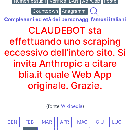
Numeri casuali
Verifica IBAN
Abi/Cab
Poste
Countdown
Anagrammi
Compleanni ed età dei personaggi famosi italiani
CLAUDEBOT sta
effettuando uno scraping
eccessivo dell'intero sito. Si
invita Anthropic a citare
blia.it quale Web App
originale. Grazie.
(fonte
Wikipedia
)
GEN
FEB
MAR
APR
MAG
GIU
LUG