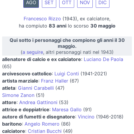
AGO
SET
OTT
NOV
DIC
Francesco Rizzo
(1943), ex calciatore,
ha compiuto
83 anni
lo scorso
30 maggio
Qui sotto i personaggi che compiono gli anni il 30
maggio.
(
a seguire
, altri personaggi nati nel 1943)
allenatore di calcio e ex calciatore
:
Luciano De Paola
(65)
arcivescovo cattolico
:
Luigi Conti
(1941-2021)
artista marziale
:
Franz Haller
(67)
atleta
:
Gianni Carabelli
(47)
Simone Zanon
(51)
attore
:
Andrea Gattinoni
(53)
attrice e doppiatrice
:
Maresa Gallo
(91)
autore di fumetti e disegnatore
:
Vincino
(1946-2018)
baritono
:
Angelo Romero
(86)
calciatore
:
Cristian Bucchi
(49)