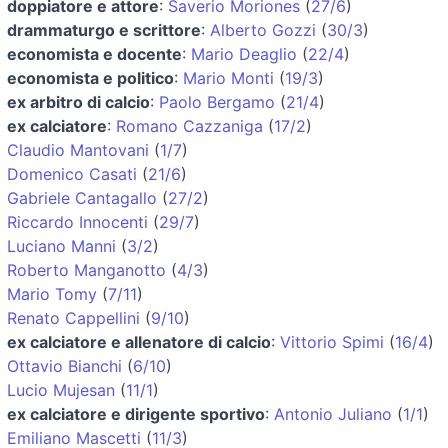
doppiatore e attore
:
Saverio Moriones
(
27/6
)
drammaturgo e scrittore
:
Alberto Gozzi
(
30/3
)
economista e docente
:
Mario Deaglio
(
22/4
)
economista e politico
:
Mario Monti
(
19/3
)
ex arbitro di calcio
:
Paolo Bergamo
(
21/4
)
ex calciatore
:
Romano Cazzaniga
(
17/2
)
Claudio Mantovani
(
1/7
)
Domenico Casati
(
21/6
)
Gabriele Cantagallo
(
27/2
)
Riccardo Innocenti
(
29/7
)
Luciano Manni
(
3/2
)
Roberto Manganotto
(
4/3
)
Mario Tomy
(
7/11
)
Renato Cappellini
(
9/10
)
ex calciatore e allenatore di calcio
:
Vittorio Spimi
(
16/4
)
Ottavio Bianchi
(
6/10
)
Lucio Mujesan
(
11/1
)
ex calciatore e dirigente sportivo
:
Antonio Juliano
(
1/1
)
Emiliano Mascetti
(
11/3
)