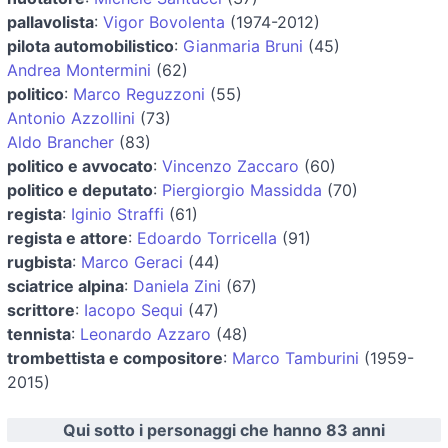
pallavolista
:
Vigor Bovolenta
(1974-2012)
pilota automobilistico
:
Gianmaria Bruni
(45)
Andrea Montermini
(62)
politico
:
Marco Reguzzoni
(55)
Antonio Azzollini
(73)
Aldo Brancher
(83)
politico e avvocato
:
Vincenzo Zaccaro
(60)
politico e deputato
:
Piergiorgio Massidda
(70)
regista
:
Iginio Straffi
(61)
regista e attore
:
Edoardo Torricella
(91)
rugbista
:
Marco Geraci
(44)
sciatrice alpina
:
Daniela Zini
(67)
scrittore
:
Iacopo Sequi
(47)
tennista
:
Leonardo Azzaro
(48)
trombettista e compositore
:
Marco Tamburini
(1959-
2015)
Qui sotto i personaggi che hanno 83 anni