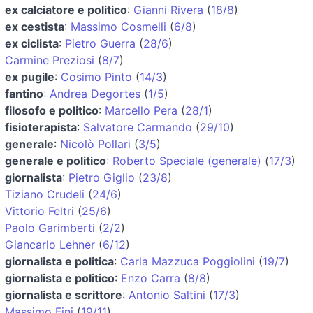
ex calciatore e politico
:
Gianni Rivera
(
18/8
)
ex cestista
:
Massimo Cosmelli
(
6/8
)
ex ciclista
:
Pietro Guerra
(
28/6
)
Carmine Preziosi
(
8/7
)
ex pugile
:
Cosimo Pinto
(
14/3
)
fantino
:
Andrea Degortes
(
1/5
)
filosofo e politico
:
Marcello Pera
(
28/1
)
fisioterapista
:
Salvatore Carmando
(
29/10
)
generale
:
Nicolò Pollari
(
3/5
)
generale e politico
:
Roberto Speciale (generale)
(
17/3
)
giornalista
:
Pietro Giglio
(
23/8
)
Tiziano Crudeli
(
24/6
)
Vittorio Feltri
(
25/6
)
Paolo Garimberti
(
2/2
)
Giancarlo Lehner
(
6/12
)
giornalista e politica
:
Carla Mazzuca Poggiolini
(
19/7
)
giornalista e politico
:
Enzo Carra
(
8/8
)
giornalista e scrittore
:
Antonio Saltini
(
17/3
)
Massimo Fini
(
19/11
)