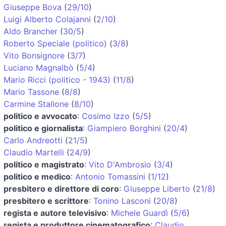
Giuseppe Bova
(
29/10
)
Luigi Alberto Colajanni
(
2/10
)
Aldo Brancher
(
30/5
)
Roberto Speciale (politico)
(
3/8
)
Vito Bonsignore
(
3/7
)
Luciano Magnalbò
(
5/4
)
Mario Ricci (politico - 1943)
(
11/8
)
Mario Tassone
(
8/8
)
Carmine Stallone
(
8/10
)
politico e avvocato
:
Cosimo Izzo
(
5/5
)
politico e giornalista
:
Giampiero Borghini
(
20/4
)
Carlo Andreotti
(
21/5
)
Claudio Martelli
(
24/9
)
politico e magistrato
:
Vito D'Ambrosio
(
3/4
)
politico e medico
:
Antonio Tomassini
(
1/12
)
presbitero e direttore di coro
:
Giuseppe Liberto
(
21/8
)
presbitero e scrittore
:
Tonino Lasconi
(
20/8
)
regista e autore televisivo
:
Michele Guardì
(
5/6
)
regista e produttore cinematografico
:
Claudio