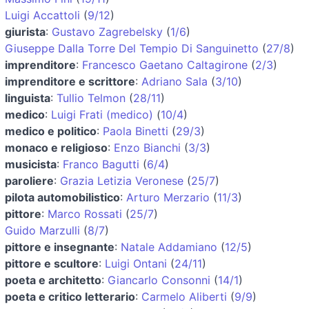
Luigi Accattoli
(
9/12
)
giurista
:
Gustavo Zagrebelsky
(
1/6
)
Giuseppe Dalla Torre Del Tempio Di Sanguinetto
(
27/8
)
imprenditore
:
Francesco Gaetano Caltagirone
(
2/3
)
imprenditore e scrittore
:
Adriano Sala
(
3/10
)
linguista
:
Tullio Telmon
(
28/11
)
medico
:
Luigi Frati (medico)
(
10/4
)
medico e politico
:
Paola Binetti
(
29/3
)
monaco e religioso
:
Enzo Bianchi
(
3/3
)
musicista
:
Franco Bagutti
(
6/4
)
paroliere
:
Grazia Letizia Veronese
(
25/7
)
pilota automobilistico
:
Arturo Merzario
(
11/3
)
pittore
:
Marco Rossati
(
25/7
)
Guido Marzulli
(
8/7
)
pittore e insegnante
:
Natale Addamiano
(
12/5
)
pittore e scultore
:
Luigi Ontani
(
24/11
)
poeta e architetto
:
Giancarlo Consonni
(
14/1
)
poeta e critico letterario
:
Carmelo Aliberti
(
9/9
)