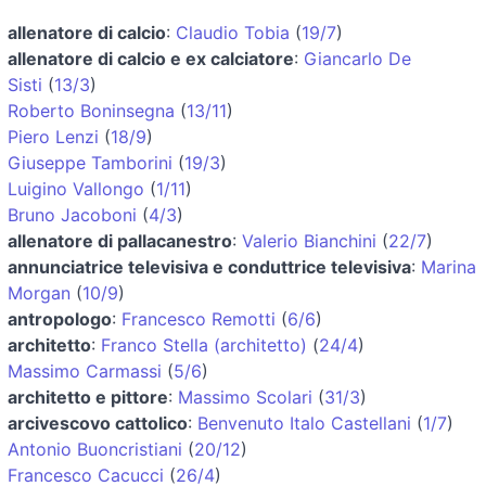
allenatore di calcio
:
Claudio Tobia
(
19/7
)
allenatore di calcio e ex calciatore
:
Giancarlo De
Sisti
(
13/3
)
Roberto Boninsegna
(
13/11
)
Piero Lenzi
(
18/9
)
Giuseppe Tamborini
(
19/3
)
Luigino Vallongo
(
1/11
)
Bruno Jacoboni
(
4/3
)
allenatore di pallacanestro
:
Valerio Bianchini
(
22/7
)
annunciatrice televisiva e conduttrice televisiva
:
Marina
Morgan
(
10/9
)
antropologo
:
Francesco Remotti
(
6/6
)
architetto
:
Franco Stella (architetto)
(
24/4
)
Massimo Carmassi
(
5/6
)
architetto e pittore
:
Massimo Scolari
(
31/3
)
arcivescovo cattolico
:
Benvenuto Italo Castellani
(
1/7
)
Antonio Buoncristiani
(
20/12
)
Francesco Cacucci
(
26/4
)