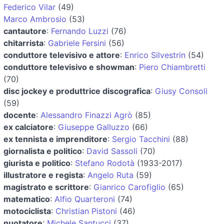
Federico Vilar
(49)
Marco Ambrosio
(53)
cantautore
:
Fernando Luzzi
(76)
chitarrista
:
Gabriele Fersini
(56)
conduttore televisivo e attore
:
Enrico Silvestrin
(54)
conduttore televisivo e showman
:
Piero Chiambretti
(70)
disc jockey e produttrice discografica
:
Giusy Consoli
(59)
docente
:
Alessandro Finazzi Agrò
(85)
ex calciatore
:
Giuseppe Galluzzo
(66)
ex tennista e imprenditore
:
Sergio Tacchini
(88)
giornalista e politico
:
David Sassoli
(70)
giurista e politico
:
Stefano Rodotà
(1933-2017)
illustratore e regista
:
Angelo Ruta
(59)
magistrato e scrittore
:
Gianrico Carofiglio
(65)
matematico
:
Alfio Quarteroni
(74)
motociclista
:
Christian Pistoni
(46)
nuotatore
:
Michele Santucci
(37)