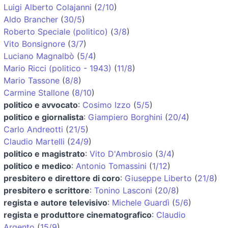
Luigi Alberto Colajanni
(
2/10
)
Aldo Brancher
(
30/5
)
Roberto Speciale (politico)
(
3/8
)
Vito Bonsignore
(
3/7
)
Luciano Magnalbò
(
5/4
)
Mario Ricci (politico - 1943)
(
11/8
)
Mario Tassone
(
8/8
)
Carmine Stallone
(
8/10
)
politico e avvocato
:
Cosimo Izzo
(
5/5
)
politico e giornalista
:
Giampiero Borghini
(
20/4
)
Carlo Andreotti
(
21/5
)
Claudio Martelli
(
24/9
)
politico e magistrato
:
Vito D'Ambrosio
(
3/4
)
politico e medico
:
Antonio Tomassini
(
1/12
)
presbitero e direttore di coro
:
Giuseppe Liberto
(
21/8
)
presbitero e scrittore
:
Tonino Lasconi
(
20/8
)
regista e autore televisivo
:
Michele Guardì
(
5/6
)
regista e produttore cinematografico
:
Claudio
Argento
(
15/9
)