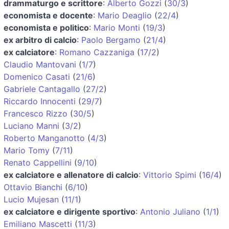
drammaturgo e scrittore
:
Alberto Gozzi
(
30/3
)
economista e docente
:
Mario Deaglio
(
22/4
)
economista e politico
:
Mario Monti
(
19/3
)
ex arbitro di calcio
:
Paolo Bergamo
(
21/4
)
ex calciatore
:
Romano Cazzaniga
(
17/2
)
Claudio Mantovani
(
1/7
)
Domenico Casati
(
21/6
)
Gabriele Cantagallo
(
27/2
)
Riccardo Innocenti
(
29/7
)
Francesco Rizzo
(
30/5
)
Luciano Manni
(
3/2
)
Roberto Manganotto
(
4/3
)
Mario Tomy
(
7/11
)
Renato Cappellini
(
9/10
)
ex calciatore e allenatore di calcio
:
Vittorio Spimi
(
16/4
)
Ottavio Bianchi
(
6/10
)
Lucio Mujesan
(
11/1
)
ex calciatore e dirigente sportivo
:
Antonio Juliano
(
1/1
)
Emiliano Mascetti
(
11/3
)