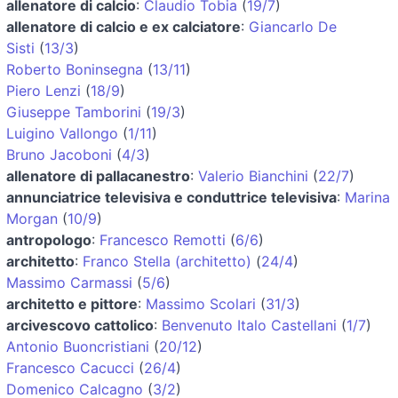
allenatore di calcio
:
Claudio Tobia
(
19/7
)
allenatore di calcio e ex calciatore
:
Giancarlo De
Sisti
(
13/3
)
Roberto Boninsegna
(
13/11
)
Piero Lenzi
(
18/9
)
Giuseppe Tamborini
(
19/3
)
Luigino Vallongo
(
1/11
)
Bruno Jacoboni
(
4/3
)
allenatore di pallacanestro
:
Valerio Bianchini
(
22/7
)
annunciatrice televisiva e conduttrice televisiva
:
Marina
Morgan
(
10/9
)
antropologo
:
Francesco Remotti
(
6/6
)
architetto
:
Franco Stella (architetto)
(
24/4
)
Massimo Carmassi
(
5/6
)
architetto e pittore
:
Massimo Scolari
(
31/3
)
arcivescovo cattolico
:
Benvenuto Italo Castellani
(
1/7
)
Antonio Buoncristiani
(
20/12
)
Francesco Cacucci
(
26/4
)
Domenico Calcagno
(
3/2
)