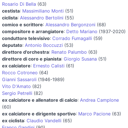
Rosario Di Bella
(63)
cestista
:
Massimiliano Monti
(51)
ciclista
:
Alessandro Bertolini
(55)
comico e scrittore
:
Alessandro Bergonzoni
(68)
compositore e arrangiatore
:
Detto Mariano
(1937-2020)
conduttore televisivo
:
Corrado Fumagalli
(59)
deputato
:
Antonio Boccuzzi
(53)
direttore d'orchestra
:
Renato Palumbo
(63)
direttore di coro e pianista
:
Giorgio Susana
(51)
ex calciatore
:
Ernesto Calisti
(61)
Rocco Cotroneo
(64)
Gianni Sassaroli
(1946-1989)
Vito D'Amato
(82)
Sergio Petrelli
(82)
ex calciatore e allenatore di calcio
:
Andrea Camplone
(60)
ex calciatore e dirigente sportivo
:
Marco Pacione
(63)
ex ciclista
:
Claudio Vandelli
(65)
Franco Gandini
(90)