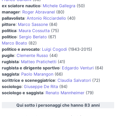
ex sciatore nautico
:
Michele Gallegra
(50)
manager
:
Roger Abravanel
(80)
pallavolista
:
Antonio Ricciardello
(40)
pittore
:
Marco Sassone
(84)
politica
:
Maura Cossutta
(75)
politico
:
Sergio Berlato
(67)
Marco Boato
(82)
politico e avvocato
:
Luigi Cogodi
(1943-2015)
pugile
:
Clemente Russo
(44)
rugbista
:
Matteo Pratichetti
(41)
rugbista e dirigente sportivo
:
Edgardo Venturi
(64)
saggista
:
Paolo Marangon
(66)
scrittrice e sceneggiatrice
:
Claudia Salvatori
(72)
sociologo
:
Giuseppe De Rita
(94)
sociologo e saggista
:
Renato Mannheimer
(79)
Qui sotto i personaggi che hanno 83 anni