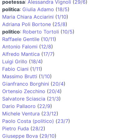
poetessa
:
Alessandra Vignoli
(
29/6
)
politica
:
Giulia Adamo
(
18/5
)
Maria Chiara Acciarini
(
1/10
)
Adriana Poli Bortone
(
25/8
)
politico
:
Roberto Tortoli
(
10/5
)
Raffaele Gentile
(
10/11
)
Antonio Falomi
(
12/8
)
Alfredo Mantica
(
17/7
)
Luigi Grillo
(
18/4
)
Fabio Ciani
(
1/11
)
Massimo Brutti
(
1/10
)
Gianfranco Borghini
(
20/4
)
Ortensio Zecchino
(
20/4
)
Salvatore Sciascia
(
21/3
)
Dario Pallaoro
(
22/9
)
Michele Ventura
(
23/12
)
Paolo Costa (politico)
(
23/7
)
Pietro Fuda
(
28/2
)
Giuseppe Bova
(
29/10
)