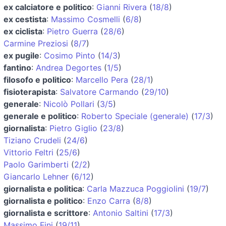
ex calciatore e politico
:
Gianni Rivera
(
18/8
)
ex cestista
:
Massimo Cosmelli
(
6/8
)
ex ciclista
:
Pietro Guerra
(
28/6
)
Carmine Preziosi
(
8/7
)
ex pugile
:
Cosimo Pinto
(
14/3
)
fantino
:
Andrea Degortes
(
1/5
)
filosofo e politico
:
Marcello Pera
(
28/1
)
fisioterapista
:
Salvatore Carmando
(
29/10
)
generale
:
Nicolò Pollari
(
3/5
)
generale e politico
:
Roberto Speciale (generale)
(
17/3
)
giornalista
:
Pietro Giglio
(
23/8
)
Tiziano Crudeli
(
24/6
)
Vittorio Feltri
(
25/6
)
Paolo Garimberti
(
2/2
)
Giancarlo Lehner
(
6/12
)
giornalista e politica
:
Carla Mazzuca Poggiolini
(
19/7
)
giornalista e politico
:
Enzo Carra
(
8/8
)
giornalista e scrittore
:
Antonio Saltini
(
17/3
)
Massimo Fini
(
19/11
)