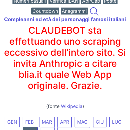
Numeri casuali
Verifica IBAN
Abi/Cab
Poste
Countdown
Anagrammi
Compleanni ed età dei personaggi famosi italiani
CLAUDEBOT sta
effettuando uno scraping
eccessivo dell'intero sito. Si
invita Anthropic a citare
blia.it quale Web App
originale. Grazie.
(fonte
Wikipedia
)
GEN
FEB
MAR
APR
MAG
GIU
LUG