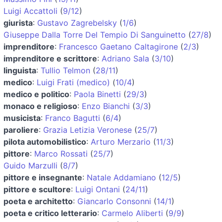
Luigi Accattoli
(
9/12
)
giurista
:
Gustavo Zagrebelsky
(
1/6
)
Giuseppe Dalla Torre Del Tempio Di Sanguinetto
(
27/8
)
imprenditore
:
Francesco Gaetano Caltagirone
(
2/3
)
imprenditore e scrittore
:
Adriano Sala
(
3/10
)
linguista
:
Tullio Telmon
(
28/11
)
medico
:
Luigi Frati (medico)
(
10/4
)
medico e politico
:
Paola Binetti
(
29/3
)
monaco e religioso
:
Enzo Bianchi
(
3/3
)
musicista
:
Franco Bagutti
(
6/4
)
paroliere
:
Grazia Letizia Veronese
(
25/7
)
pilota automobilistico
:
Arturo Merzario
(
11/3
)
pittore
:
Marco Rossati
(
25/7
)
Guido Marzulli
(
8/7
)
pittore e insegnante
:
Natale Addamiano
(
12/5
)
pittore e scultore
:
Luigi Ontani
(
24/11
)
poeta e architetto
:
Giancarlo Consonni
(
14/1
)
poeta e critico letterario
:
Carmelo Aliberti
(
9/9
)