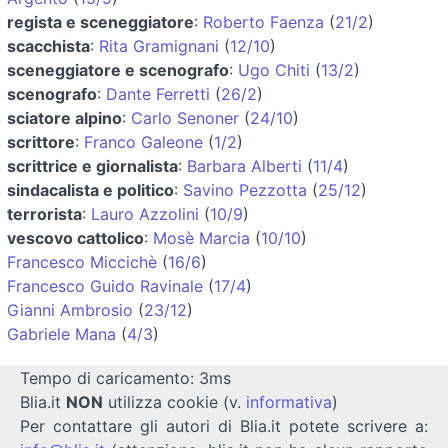
regista e sceneggiatore
:
Roberto Faenza
(
21/2
)
scacchista
:
Rita Gramignani
(
12/10
)
sceneggiatore e scenografo
:
Ugo Chiti
(
13/2
)
scenografo
:
Dante Ferretti
(
26/2
)
sciatore alpino
:
Carlo Senoner
(
24/10
)
scrittore
:
Franco Galeone
(
1/2
)
scrittrice e giornalista
:
Barbara Alberti
(
11/4
)
sindacalista e politico
:
Savino Pezzotta
(
25/12
)
terrorista
:
Lauro Azzolini
(
10/9
)
vescovo cattolico
:
Mosè Marcia
(
10/10
)
Francesco Miccichè
(
16/6
)
Francesco Guido Ravinale
(
17/4
)
Gianni Ambrosio
(
23/12
)
Gabriele Mana
(
4/3
)
Tempo di caricamento: 3ms
Blia.it
NON
utilizza cookie (v.
informativa
)
Per contattare gli autori di Blia.it potete scrivere a: