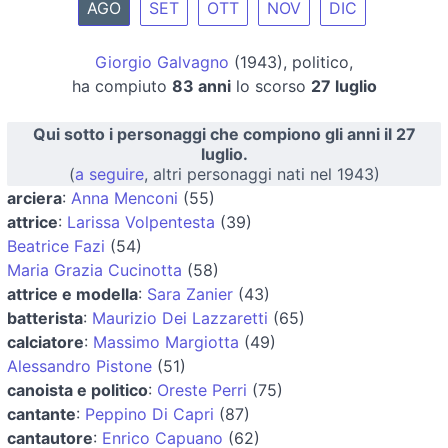
AGO
SET
OTT
NOV
DIC
Giorgio Galvagno
(1943), politico,
ha compiuto
83 anni
lo scorso
27 luglio
Qui sotto i personaggi che compiono gli anni il 27
luglio.
(
a seguire
, altri personaggi nati nel 1943)
arciera
:
Anna Menconi
(55)
attrice
:
Larissa Volpentesta
(39)
Beatrice Fazi
(54)
Maria Grazia Cucinotta
(58)
attrice e modella
:
Sara Zanier
(43)
batterista
:
Maurizio Dei Lazzaretti
(65)
calciatore
:
Massimo Margiotta
(49)
Alessandro Pistone
(51)
canoista e politico
:
Oreste Perri
(75)
cantante
:
Peppino Di Capri
(87)
cantautore
:
Enrico Capuano
(62)