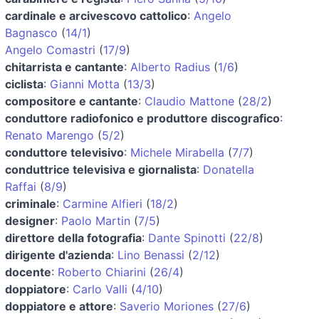
cardinale e arcivescovo cattolico
:
Angelo
Bagnasco
(
14/1
)
Angelo Comastri
(
17/9
)
chitarrista e cantante
:
Alberto Radius
(
1/6
)
ciclista
:
Gianni Motta
(
13/3
)
compositore e cantante
:
Claudio Mattone
(
28/2
)
conduttore radiofonico e produttore discografico
:
Renato Marengo
(
5/2
)
conduttore televisivo
:
Michele Mirabella
(
7/7
)
conduttrice televisiva e giornalista
:
Donatella
Raffai
(
8/9
)
criminale
:
Carmine Alfieri
(
18/2
)
designer
:
Paolo Martin
(
7/5
)
direttore della fotografia
:
Dante Spinotti
(
22/8
)
dirigente d'azienda
:
Lino Benassi
(
2/12
)
docente
:
Roberto Chiarini
(
26/4
)
doppiatore
:
Carlo Valli
(
4/10
)
doppiatore e attore
:
Saverio Moriones
(
27/6
)