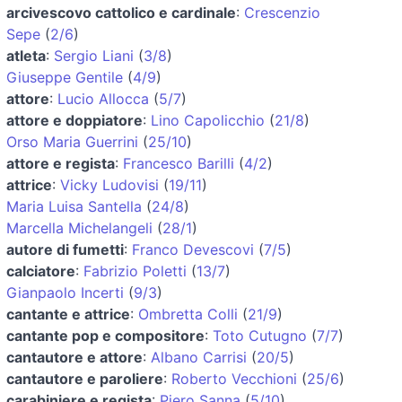
arcivescovo cattolico e cardinale
:
Crescenzio
Sepe
(
2/6
)
atleta
:
Sergio Liani
(
3/8
)
Giuseppe Gentile
(
4/9
)
attore
:
Lucio Allocca
(
5/7
)
attore e doppiatore
:
Lino Capolicchio
(
21/8
)
Orso Maria Guerrini
(
25/10
)
attore e regista
:
Francesco Barilli
(
4/2
)
attrice
:
Vicky Ludovisi
(
19/11
)
Maria Luisa Santella
(
24/8
)
Marcella Michelangeli
(
28/1
)
autore di fumetti
:
Franco Devescovi
(
7/5
)
calciatore
:
Fabrizio Poletti
(
13/7
)
Gianpaolo Incerti
(
9/3
)
cantante e attrice
:
Ombretta Colli
(
21/9
)
cantante pop e compositore
:
Toto Cutugno
(
7/7
)
cantautore e attore
:
Albano Carrisi
(
20/5
)
cantautore e paroliere
:
Roberto Vecchioni
(
25/6
)
carabiniere e regista
:
Piero Sanna
(
5/10
)