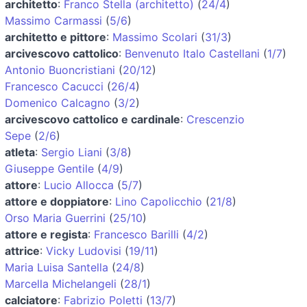
architetto
:
Franco Stella (architetto)
(
24/4
)
Massimo Carmassi
(
5/6
)
architetto e pittore
:
Massimo Scolari
(
31/3
)
arcivescovo cattolico
:
Benvenuto Italo Castellani
(
1/7
)
Antonio Buoncristiani
(
20/12
)
Francesco Cacucci
(
26/4
)
Domenico Calcagno
(
3/2
)
arcivescovo cattolico e cardinale
:
Crescenzio
Sepe
(
2/6
)
atleta
:
Sergio Liani
(
3/8
)
Giuseppe Gentile
(
4/9
)
attore
:
Lucio Allocca
(
5/7
)
attore e doppiatore
:
Lino Capolicchio
(
21/8
)
Orso Maria Guerrini
(
25/10
)
attore e regista
:
Francesco Barilli
(
4/2
)
attrice
:
Vicky Ludovisi
(
19/11
)
Maria Luisa Santella
(
24/8
)
Marcella Michelangeli
(
28/1
)
calciatore
:
Fabrizio Poletti
(
13/7
)