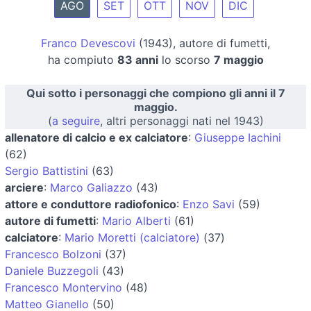
AGO
SET
OTT
NOV
DIC
Franco Devescovi
(1943), autore di fumetti,
ha compiuto
83 anni
lo scorso
7 maggio
Qui sotto i personaggi che compiono gli anni il 7
maggio.
(
a seguire
, altri personaggi nati nel 1943)
allenatore di calcio e ex calciatore
:
Giuseppe Iachini
(62)
Sergio Battistini
(63)
arciere
:
Marco Galiazzo
(43)
attore e conduttore radiofonico
:
Enzo Savi
(59)
autore di fumetti
:
Mario Alberti
(61)
calciatore
:
Mario Moretti (calciatore)
(37)
Francesco Bolzoni
(37)
Daniele Buzzegoli
(43)
Francesco Montervino
(48)
Matteo Gianello
(50)