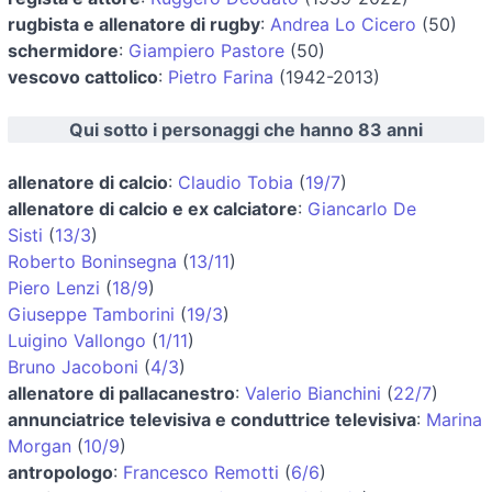
rugbista e allenatore di rugby
:
Andrea Lo Cicero
(50)
schermidore
:
Giampiero Pastore
(50)
vescovo cattolico
:
Pietro Farina
(1942-2013)
Qui sotto i personaggi che hanno 83 anni
allenatore di calcio
:
Claudio Tobia
(
19/7
)
allenatore di calcio e ex calciatore
:
Giancarlo De
Sisti
(
13/3
)
Roberto Boninsegna
(
13/11
)
Piero Lenzi
(
18/9
)
Giuseppe Tamborini
(
19/3
)
Luigino Vallongo
(
1/11
)
Bruno Jacoboni
(
4/3
)
allenatore di pallacanestro
:
Valerio Bianchini
(
22/7
)
annunciatrice televisiva e conduttrice televisiva
:
Marina
Morgan
(
10/9
)
antropologo
:
Francesco Remotti
(
6/6
)