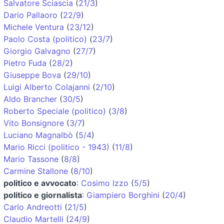
Salvatore Sciascia
(
21/3
)
Dario Pallaoro
(
22/9
)
Michele Ventura
(
23/12
)
Paolo Costa (politico)
(
23/7
)
Giorgio Galvagno
(
27/7
)
Pietro Fuda
(
28/2
)
Giuseppe Bova
(
29/10
)
Luigi Alberto Colajanni
(
2/10
)
Aldo Brancher
(
30/5
)
Roberto Speciale (politico)
(
3/8
)
Vito Bonsignore
(
3/7
)
Luciano Magnalbò
(
5/4
)
Mario Ricci (politico - 1943)
(
11/8
)
Mario Tassone
(
8/8
)
Carmine Stallone
(
8/10
)
politico e avvocato
:
Cosimo Izzo
(
5/5
)
politico e giornalista
:
Giampiero Borghini
(
20/4
)
Carlo Andreotti
(
21/5
)
Claudio Martelli
(
24/9
)