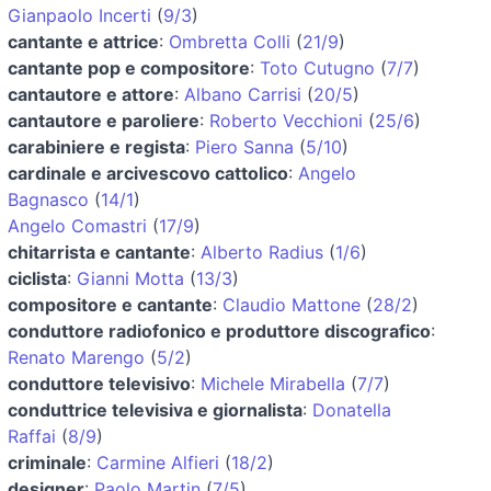
Gianpaolo Incerti
(
9/3
)
cantante e attrice
:
Ombretta Colli
(
21/9
)
cantante pop e compositore
:
Toto Cutugno
(
7/7
)
cantautore e attore
:
Albano Carrisi
(
20/5
)
cantautore e paroliere
:
Roberto Vecchioni
(
25/6
)
carabiniere e regista
:
Piero Sanna
(
5/10
)
cardinale e arcivescovo cattolico
:
Angelo
Bagnasco
(
14/1
)
Angelo Comastri
(
17/9
)
chitarrista e cantante
:
Alberto Radius
(
1/6
)
ciclista
:
Gianni Motta
(
13/3
)
compositore e cantante
:
Claudio Mattone
(
28/2
)
conduttore radiofonico e produttore discografico
:
Renato Marengo
(
5/2
)
conduttore televisivo
:
Michele Mirabella
(
7/7
)
conduttrice televisiva e giornalista
:
Donatella
Raffai
(
8/9
)
criminale
:
Carmine Alfieri
(
18/2
)
designer
:
Paolo Martin
(
7/5
)