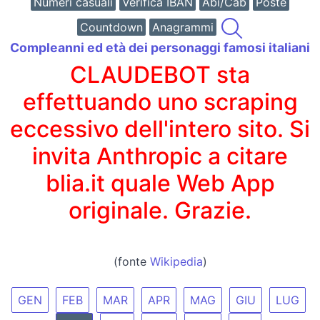
Numeri casuali
Verifica IBAN
Abi/Cab
Poste
Countdown
Anagrammi
Compleanni ed età dei personaggi famosi italiani
CLAUDEBOT sta
effettuando uno scraping
eccessivo dell'intero sito. Si
invita Anthropic a citare
blia.it quale Web App
originale. Grazie.
(fonte
Wikipedia
)
GEN
FEB
MAR
APR
MAG
GIU
LUG