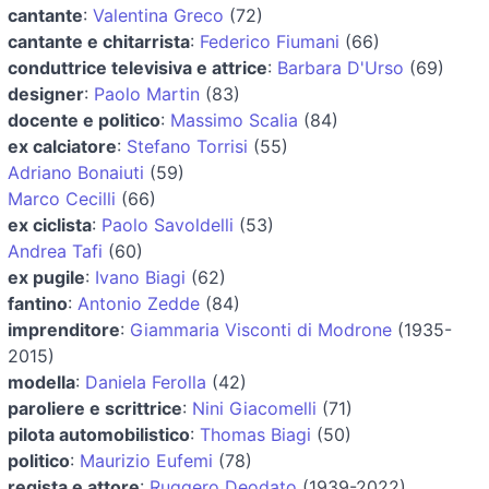
cantante
:
Valentina Greco
(72)
cantante e chitarrista
:
Federico Fiumani
(66)
conduttrice televisiva e attrice
:
Barbara D'Urso
(69)
designer
:
Paolo Martin
(83)
docente e politico
:
Massimo Scalia
(84)
ex calciatore
:
Stefano Torrisi
(55)
Adriano Bonaiuti
(59)
Marco Cecilli
(66)
ex ciclista
:
Paolo Savoldelli
(53)
Andrea Tafi
(60)
ex pugile
:
Ivano Biagi
(62)
fantino
:
Antonio Zedde
(84)
imprenditore
:
Giammaria Visconti di Modrone
(1935-
2015)
modella
:
Daniela Ferolla
(42)
paroliere e scrittrice
:
Nini Giacomelli
(71)
pilota automobilistico
:
Thomas Biagi
(50)
politico
:
Maurizio Eufemi
(78)
regista e attore
:
Ruggero Deodato
(1939-2022)