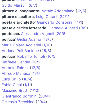
Guido Marzulli
(
8/7
)
pittore e insegnante
:
Natale Addamiano
(
12/5
)
pittore e scultore
:
Luigi Ontani
(
24/11
)
poeta e architetto
:
Giancarlo Consonni
(
14/1
)
poeta e critico letterario
:
Carmelo Aliberti
(
9/9
)
poetessa
:
Alessandra Vignoli
(
29/6
)
politica
:
Giulia Adamo
(
18/5
)
Maria Chiara Acciarini
(
1/10
)
Adriana Poli Bortone
(
25/8
)
politico
:
Roberto Tortoli
(
10/5
)
Raffaele Gentile
(
10/11
)
Antonio Falomi
(
12/8
)
Alfredo Mantica
(
17/7
)
Luigi Grillo
(
18/4
)
Fabio Ciani
(
1/11
)
Massimo Brutti
(
1/10
)
Gianfranco Borghini
(
20/4
)
Ortensio Zecchino
(
20/4
)