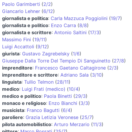
Paolo Garimberti
(
2/2
)
Giancarlo Lehner
(
6/12
)
giornalista e politica
:
Carla Mazzuca Poggiolini
(
19/7
)
giornalista e politico
:
Enzo Carra
(
8/8
)
giornalista e scrittore
:
Antonio Saltini
(
17/3
)
Massimo Fini
(
19/11
)
Luigi Accattoli
(
9/12
)
giurista
:
Gustavo Zagrebelsky
(
1/6
)
Giuseppe Dalla Torre Del Tempio Di Sanguinetto
(
27/8
)
imprenditore
:
Francesco Gaetano Caltagirone
(
2/3
)
imprenditore e scrittore
:
Adriano Sala
(
3/10
)
linguista
:
Tullio Telmon
(
28/11
)
medico
:
Luigi Frati (medico)
(
10/4
)
medico e politico
:
Paola Binetti
(
29/3
)
monaco e religioso
:
Enzo Bianchi
(
3/3
)
musicista
:
Franco Bagutti
(
6/4
)
paroliere
:
Grazia Letizia Veronese
(
25/7
)
pilota automobilistico
:
Arturo Merzario
(
11/3
)
pittore
:
Marco Rossati
(
25/7
)