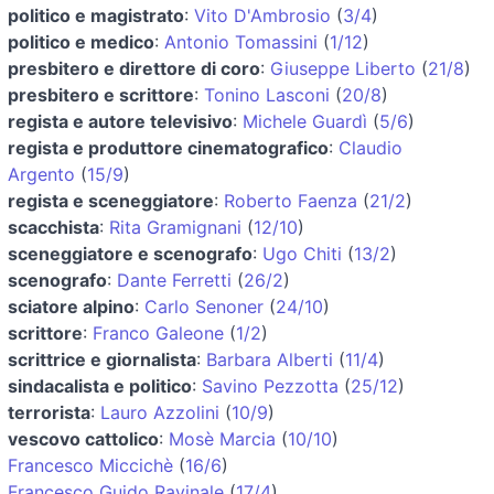
politico e magistrato
:
Vito D'Ambrosio
(
3/4
)
politico e medico
:
Antonio Tomassini
(
1/12
)
presbitero e direttore di coro
:
Giuseppe Liberto
(
21/8
)
presbitero e scrittore
:
Tonino Lasconi
(
20/8
)
regista e autore televisivo
:
Michele Guardì
(
5/6
)
regista e produttore cinematografico
:
Claudio
Argento
(
15/9
)
regista e sceneggiatore
:
Roberto Faenza
(
21/2
)
scacchista
:
Rita Gramignani
(
12/10
)
sceneggiatore e scenografo
:
Ugo Chiti
(
13/2
)
scenografo
:
Dante Ferretti
(
26/2
)
sciatore alpino
:
Carlo Senoner
(
24/10
)
scrittore
:
Franco Galeone
(
1/2
)
scrittrice e giornalista
:
Barbara Alberti
(
11/4
)
sindacalista e politico
:
Savino Pezzotta
(
25/12
)
terrorista
:
Lauro Azzolini
(
10/9
)
vescovo cattolico
:
Mosè Marcia
(
10/10
)
Francesco Miccichè
(
16/6
)
Francesco Guido Ravinale
(
17/4
)