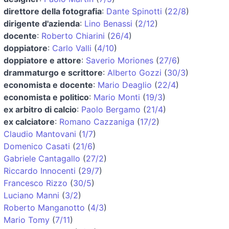
direttore della fotografia
:
Dante Spinotti
(
22/8
)
dirigente d'azienda
:
Lino Benassi
(
2/12
)
docente
:
Roberto Chiarini
(
26/4
)
doppiatore
:
Carlo Valli
(
4/10
)
doppiatore e attore
:
Saverio Moriones
(
27/6
)
drammaturgo e scrittore
:
Alberto Gozzi
(
30/3
)
economista e docente
:
Mario Deaglio
(
22/4
)
economista e politico
:
Mario Monti
(
19/3
)
ex arbitro di calcio
:
Paolo Bergamo
(
21/4
)
ex calciatore
:
Romano Cazzaniga
(
17/2
)
Claudio Mantovani
(
1/7
)
Domenico Casati
(
21/6
)
Gabriele Cantagallo
(
27/2
)
Riccardo Innocenti
(
29/7
)
Francesco Rizzo
(
30/5
)
Luciano Manni
(
3/2
)
Roberto Manganotto
(
4/3
)
Mario Tomy
(
7/11
)