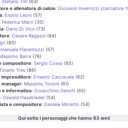
:
Stefano Tilli
(63)
tore e allenatore di calcio
:
Giovanni Invernizzi (calciatore 
a
:
Endrio Leoni
(57)
:
Federica Macrì
(35)
ta
:
Dario Di Vico
(73)
tore
:
Cesare Ragazzi
(84)
gri
(85)
manuela Pierantozzi
(57)
Massimo Barra
(78)
 e compositore
:
Sergio Cossu
(65)
Tiziano Treu
(86)
e imprenditore
:
Ernesto Caccavale
(62)
 e manager
:
Massimo Tononi
(61)
o e informatico
:
Gioacchino Genchi
(65)
a
:
Oswald Haselrieder
(54)
ista e compositore
:
Daniele Moretto
(54)
Qui sotto i personaggi che hanno 83 anni