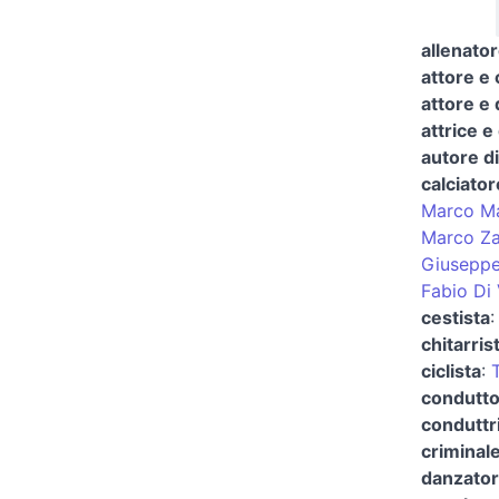
allenator
attore e
attore e
attrice e
autore di
calciator
Marco M
Marco Za
Giusepp
Fabio Di
cestista
chitarris
ciclista
:
condutto
conduttr
criminal
danzator