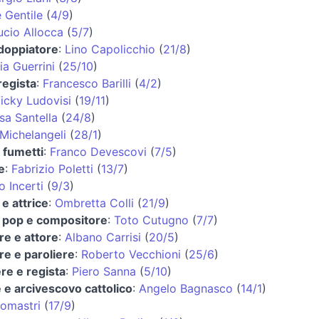
 Gentile
(
4/9
)
ucio Allocca
(
5/7
)
 doppiatore
:
Lino Capolicchio
(
21/8
)
a Guerrini
(
25/10
)
regista
:
Francesco Barilli
(
4/2
)
icky Ludovisi
(
19/11
)
sa Santella
(
24/8
)
Michelangeli
(
28/1
)
 fumetti
:
Franco Devescovi
(
7/5
)
e
:
Fabrizio Poletti
(
13/7
)
 Incerti
(
9/3
)
e attrice
:
Ombretta Colli
(
21/9
)
 pop e compositore
:
Toto Cutugno
(
7/7
)
re e attore
:
Albano Carrisi
(
20/5
)
re e paroliere
:
Roberto Vecchioni
(
25/6
)
re e regista
:
Piero Sanna
(
5/10
)
 e arcivescovo cattolico
:
Angelo Bagnasco
(
14/1
)
omastri
(
17/9
)