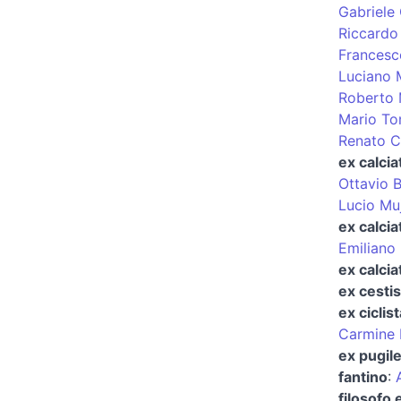
Gabriele
Riccardo
Francesc
Luciano 
Roberto
Mario T
Renato C
ex calcia
Ottavio B
Lucio Mu
ex calcia
Emiliano
ex calcia
ex cestis
ex ciclist
Carmine 
ex pugil
fantino
:
filosofo 