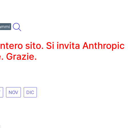
ammi
ero sito. Si invita Anthropic
. Grazie.
T
NOV
DIC