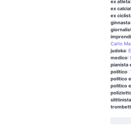
ex atleta
ex calcia
ex ciclist
ginnasta
giornalis
imprendi
Carlo Ma
judoka
:
E
medico
:
pianista
politico
:
politico 
politico
poliziott
slittinist
trombett