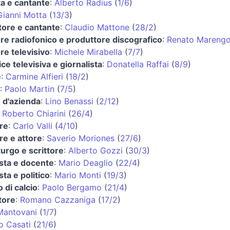
ta e cantante
:
Alberto Radius
(
1/6
)
Gianni Motta
(
13/3
)
ore e cantante
:
Claudio Mattone
(
28/2
)
re radiofonico e produttore discografico
:
Renato Mareng
re televisivo
:
Michele Mirabella
(
7/7
)
ce televisiva e giornalista
:
Donatella Raffai
(
8/9
)
e
:
Carmine Alfieri
(
18/2
)
:
Paolo Martin
(
7/5
)
e d'azienda
:
Lino Benassi
(
2/12
)
:
Roberto Chiarini
(
26/4
)
re
:
Carlo Valli
(
4/10
)
re e attore
:
Saverio Moriones
(
27/6
)
rgo e scrittore
:
Alberto Gozzi
(
30/3
)
ta e docente
:
Mario Deaglio
(
22/4
)
ta e politico
:
Mario Monti
(
19/3
)
o di calcio
:
Paolo Bergamo
(
21/4
)
tore
:
Romano Cazzaniga
(
17/2
)
Mantovani
(
1/7
)
 Casati
(
21/6
)