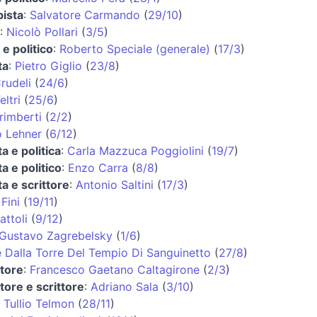
pista
:
Salvatore Carmando
(
29/10
)
:
Nicolò Pollari
(
3/5
)
e politico
:
Roberto Speciale (generale)
(
17/3
)
ta
:
Pietro Giglio
(
23/8
)
rudeli
(
24/6
)
eltri
(
25/6
)
rimberti
(
2/2
)
o Lehner
(
6/12
)
ta e politica
:
Carla Mazzuca Poggiolini
(
19/7
)
ta e politico
:
Enzo Carra
(
8/8
)
ta e scrittore
:
Antonio Saltini
(
17/3
)
Fini
(
19/11
)
attoli
(
9/12
)
Gustavo Zagrebelsky
(
1/6
)
 Dalla Torre Del Tempio Di Sanguinetto
(
27/8
)
tore
:
Francesco Gaetano Caltagirone
(
2/3
)
tore e scrittore
:
Adriano Sala
(
3/10
)
:
Tullio Telmon
(
28/11
)