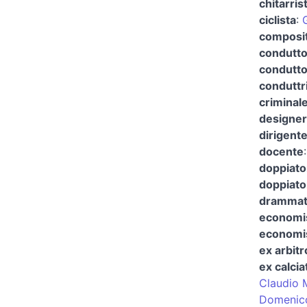
chitarris
ciclista
:
composit
condutto
condutto
conduttri
criminal
designer
dirigent
docente
doppiato
doppiato
drammatu
economis
economis
ex arbitr
ex calcia
Claudio 
Domenico