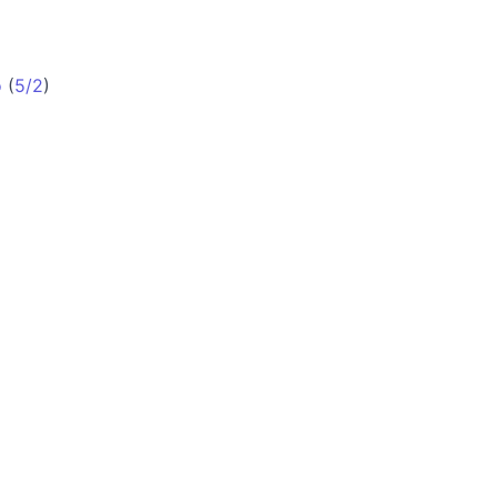
o
(
5/2
)