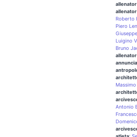
allenator
allenator
Roberto 
Piero Len
Giuseppe
Luigino 
Bruno Ja
allenator
annunciat
antropol
architett
Massimo
architett
arcivesc
Antonio B
Francesc
Domenic
arcivesco
atleta
:
Se