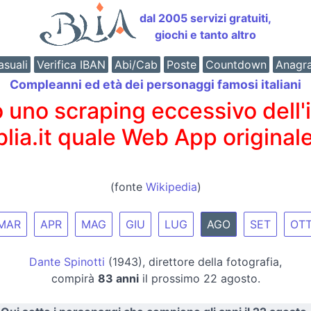
dal 2005 servizi gratuiti,
giochi e tanto altro
suali
Verifica IBAN
Abi/Cab
Poste
Countdown
Anagr
Compleanni ed età dei personaggi famosi italiani
o scraping eccessivo dell'int
 blia.it quale Web App originale
(fonte
Wikipedia
)
MAR
APR
MAG
GIU
LUG
AGO
SET
OT
Dante Spinotti
(1943), direttore della fotografia,
compirà
83 anni
il prossimo 22 agosto.