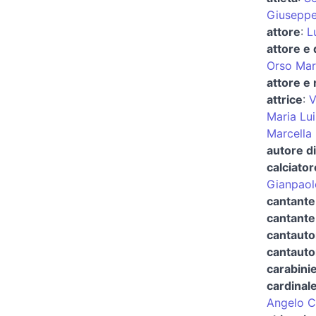
Giuseppe
attore
:
L
attore e
Orso Mari
attore e 
attrice
:
V
Maria Lui
Marcella 
autore di
calciator
Gianpaolo
cantante 
cantante
cantauto
cantauto
carabinie
cardinale
Angelo C