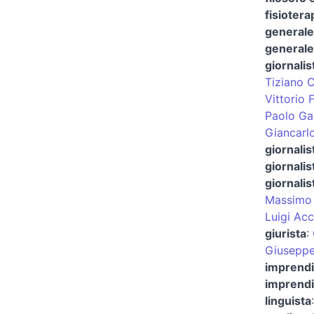
fisiotera
generale
generale 
giornalis
Tiziano C
Vittorio F
Paolo Ga
Giancarl
giornalis
giornalis
giornalis
Massimo 
Luigi Acc
giurista
:
Giuseppe
imprendi
imprendi
linguista