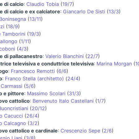
e di calcio
:
Claudio Tobia
(
19/7
)
e di calcio e ex calciatore
:
Giancarlo De Sisti
(
13/3
)
Boninsegna
(
13/11
)
zi
(
18/9
)
 Tamborini
(
19/3
)
Vallongo
(
1/11
)
coboni
(
4/3
)
e di pallacanestro
:
Valerio Bianchini
(
22/7
)
rice televisiva e conduttrice televisiva
:
Marina Morgan
(
1
ogo
:
Francesco Remotti
(
6/6
)
o
:
Franco Stella (architetto)
(
24/4
)
 Carmassi
(
5/6
)
o e pittore
:
Massimo Scolari
(
31/3
)
ovo cattolico
:
Benvenuto Italo Castellani
(
1/7
)
uoncristiani
(
20/12
)
o Cacucci
(
26/4
)
o Calcagno
(
3/2
)
vo cattolico e cardinale
:
Crescenzio Sepe
(
2/6
)
rgio Liani
(
3/8
)