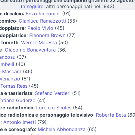
Qui sotto i personaggi che compiono gli anni il 22 agosto.
(
a seguire
, altri personaggi nati nel 1943)
e di calcio
:
Enzo Riccomini
(91)
 comico
:
Gianluca Ramazzotti
(55)
 doppiatore
:
Paolo Vivio
(45)
 doppiatrice
:
Eleonora Brown
(77)
 fumetti
:
Werner Maresta
(50)
e
:
Giacomo Bonaventura
(36)
ancosu
(37)
mbelli
(40)
e Mascara
(46)
 Venanzio
(51)
:
Tomas Ress
(45)
ta e tastierista
:
Stefano Verderi
(51)
Tatiana Guderzo
(41)
re radiofonico
:
Lorenzo Scoles
(54)
ice radiofonica e personaggio televisivo
:
Roberta Beta
(60
e
:
Antonio Imerti
(79)
e e coreografo
:
Michele Abbondanza
(65)