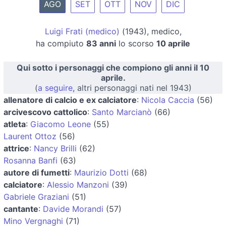
AGO
SET
OTT
NOV
DIC
Luigi Frati (medico)
(1943), medico,
ha compiuto
83 anni
lo scorso
10 aprile
Qui sotto i personaggi che compiono gli anni il 10
aprile.
(
a seguire
, altri personaggi nati nel 1943)
allenatore di calcio e ex calciatore
:
Nicola Caccia
(56)
arcivescovo cattolico
:
Santo Marcianò
(66)
atleta
:
Giacomo Leone
(55)
Laurent Ottoz
(56)
attrice
:
Nancy Brilli
(62)
Rosanna Banfi
(63)
autore di fumetti
:
Maurizio Dotti
(68)
calciatore
:
Alessio Manzoni
(39)
Gabriele Graziani
(51)
cantante
:
Davide Morandi
(57)
Mino Vergnaghi
(71)