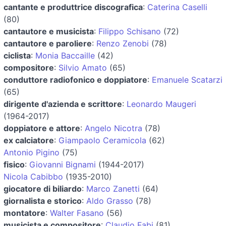
cantante e produttrice discografica
:
Caterina Caselli
(80)
cantautore e musicista
:
Filippo Schisano
(72)
cantautore e paroliere
:
Renzo Zenobi
(78)
ciclista
:
Monia Baccaille
(42)
compositore
:
Silvio Amato
(65)
conduttore radiofonico e doppiatore
:
Emanuele Scatarzi
(65)
dirigente d'azienda e scrittore
:
Leonardo Maugeri
(1964-2017)
doppiatore e attore
:
Angelo Nicotra
(78)
ex calciatore
:
Giampaolo Ceramicola
(62)
Antonio Pigino
(75)
fisico
:
Giovanni Bignami
(1944-2017)
Nicola Cabibbo
(1935-2010)
giocatore di biliardo
:
Marco Zanetti
(64)
giornalista e storico
:
Aldo Grasso
(78)
montatore
:
Walter Fasano
(56)
musicista e compositore
:
Claudio Fabi
(81)