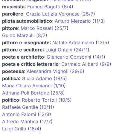
musicista
:
Franco Bagutti
(
6/4
)
paroliere
:
Grazia Letizia Veronese
(
25/7
)
pilota automobilistico
:
Arturo Merzario
(
11/3
)
pittore
:
Marco Rossati
(
25/7
)
Guido Marzulli
(
8/7
)
pittore e insegnante
:
Natale Addamiano
(
12/5
)
pittore e scultore
:
Luigi Ontani
(
24/11
)
poeta e architetto
:
Giancarlo Consonni
(
14/1
)
poeta e critico letterario
:
Carmelo Aliberti
(
9/9
)
poetessa
:
Alessandra Vignoli
(
29/6
)
politica
:
Giulia Adamo
(
18/5
)
Maria Chiara Acciarini
(
1/10
)
Adriana Poli Bortone
(
25/8
)
politico
:
Roberto Tortoli
(
10/5
)
Raffaele Gentile
(
10/11
)
Antonio Falomi
(
12/8
)
Alfredo Mantica
(
17/7
)
Luigi Grillo
(
18/4
)