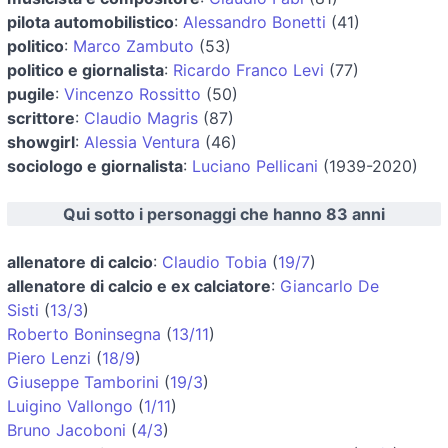
pilota automobilistico
:
Alessandro Bonetti
(41)
politico
:
Marco Zambuto
(53)
politico e giornalista
:
Ricardo Franco Levi
(77)
pugile
:
Vincenzo Rossitto
(50)
scrittore
:
Claudio Magris
(87)
showgirl
:
Alessia Ventura
(46)
sociologo e giornalista
:
Luciano Pellicani
(1939-2020)
Qui sotto i personaggi che hanno 83 anni
allenatore di calcio
:
Claudio Tobia
(
19/7
)
allenatore di calcio e ex calciatore
:
Giancarlo De
Sisti
(
13/3
)
Roberto Boninsegna
(
13/11
)
Piero Lenzi
(
18/9
)
Giuseppe Tamborini
(
19/3
)
Luigino Vallongo
(
1/11
)
Bruno Jacoboni
(
4/3
)