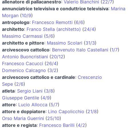
allenatore di pallacanestro
:
Valerio Bianchini
(
22/7
)
annunciatrice televisiva e conduttrice televisiva
:
Marina
Morgan
(
10/9
)
antropologo
:
Francesco Remotti
(
6/6
)
architetto
:
Franco Stella (architetto)
(
24/4
)
Massimo Carmassi
(
5/6
)
architetto e pittore
:
Massimo Scolari
(
31/3
)
arcivescovo cattolico
:
Benvenuto Italo Castellani
(
1/7
)
Antonio Buoncristiani
(
20/12
)
Francesco Cacucci
(
26/4
)
Domenico Calcagno
(
3/2
)
arcivescovo cattolico e cardinale
:
Crescenzio
Sepe
(
2/6
)
atleta
:
Sergio Liani
(
3/8
)
Giuseppe Gentile
(
4/9
)
attore
:
Lucio Allocca
(
5/7
)
attore e doppiatore
:
Lino Capolicchio
(
21/8
)
Orso Maria Guerrini
(
25/10
)
attore e regista
:
Francesco Barilli
(
4/2
)