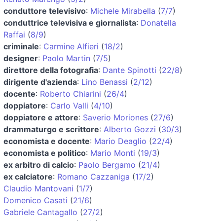
conduttore televisivo
:
Michele Mirabella
(
7/7
)
conduttrice televisiva e giornalista
:
Donatella
Raffai
(
8/9
)
criminale
:
Carmine Alfieri
(
18/2
)
designer
:
Paolo Martin
(
7/5
)
direttore della fotografia
:
Dante Spinotti
(
22/8
)
dirigente d'azienda
:
Lino Benassi
(
2/12
)
docente
:
Roberto Chiarini
(
26/4
)
doppiatore
:
Carlo Valli
(
4/10
)
doppiatore e attore
:
Saverio Moriones
(
27/6
)
drammaturgo e scrittore
:
Alberto Gozzi
(
30/3
)
economista e docente
:
Mario Deaglio
(
22/4
)
economista e politico
:
Mario Monti
(
19/3
)
ex arbitro di calcio
:
Paolo Bergamo
(
21/4
)
ex calciatore
:
Romano Cazzaniga
(
17/2
)
Claudio Mantovani
(
1/7
)
Domenico Casati
(
21/6
)
Gabriele Cantagallo
(
27/2
)