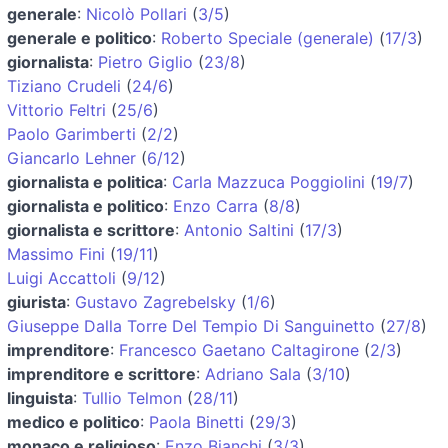
generale
:
Nicolò Pollari
(
3/5
)
generale e politico
:
Roberto Speciale (generale)
(
17/3
)
giornalista
:
Pietro Giglio
(
23/8
)
Tiziano Crudeli
(
24/6
)
Vittorio Feltri
(
25/6
)
Paolo Garimberti
(
2/2
)
Giancarlo Lehner
(
6/12
)
giornalista e politica
:
Carla Mazzuca Poggiolini
(
19/7
)
giornalista e politico
:
Enzo Carra
(
8/8
)
giornalista e scrittore
:
Antonio Saltini
(
17/3
)
Massimo Fini
(
19/11
)
Luigi Accattoli
(
9/12
)
giurista
:
Gustavo Zagrebelsky
(
1/6
)
Giuseppe Dalla Torre Del Tempio Di Sanguinetto
(
27/8
)
imprenditore
:
Francesco Gaetano Caltagirone
(
2/3
)
imprenditore e scrittore
:
Adriano Sala
(
3/10
)
linguista
:
Tullio Telmon
(
28/11
)
medico e politico
:
Paola Binetti
(
29/3
)
monaco e religioso
:
Enzo Bianchi
(
3/3
)