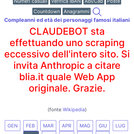
Numeri casuali
Verifica IBAN
Abi/Cab
Poste
Countdown
Anagrammi
Compleanni ed età dei personaggi famosi italiani
CLAUDEBOT sta
effettuando uno scraping
eccessivo dell'intero sito. Si
invita Anthropic a citare
blia.it quale Web App
originale. Grazie.
(fonte
Wikipedia
)
GEN
FEB
MAR
APR
MAG
GIU
LUG