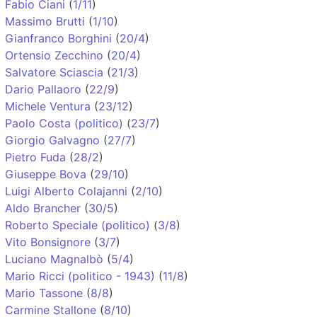
Fabio Ciani
(
1/11
)
Massimo Brutti
(
1/10
)
Gianfranco Borghini
(
20/4
)
Ortensio Zecchino
(
20/4
)
Salvatore Sciascia
(
21/3
)
Dario Pallaoro
(
22/9
)
Michele Ventura
(
23/12
)
Paolo Costa (politico)
(
23/7
)
Giorgio Galvagno
(
27/7
)
Pietro Fuda
(
28/2
)
Giuseppe Bova
(
29/10
)
Luigi Alberto Colajanni
(
2/10
)
Aldo Brancher
(
30/5
)
Roberto Speciale (politico)
(
3/8
)
Vito Bonsignore
(
3/7
)
Luciano Magnalbò
(
5/4
)
Mario Ricci (politico - 1943)
(
11/8
)
Mario Tassone
(
8/8
)
Carmine Stallone
(
8/10
)