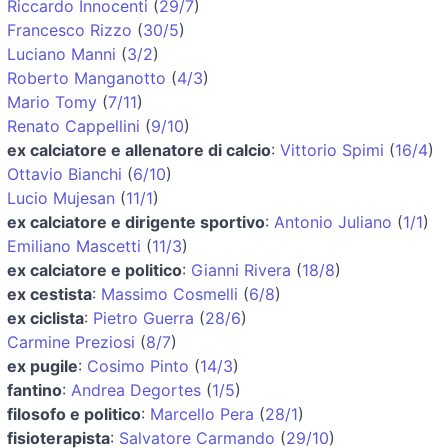
Riccardo Innocenti
(
29/7
)
Francesco Rizzo
(
30/5
)
Luciano Manni
(
3/2
)
Roberto Manganotto
(
4/3
)
Mario Tomy
(
7/11
)
Renato Cappellini
(
9/10
)
ex calciatore e allenatore di calcio
:
Vittorio Spimi
(
16/4
)
Ottavio Bianchi
(
6/10
)
Lucio Mujesan
(
11/1
)
ex calciatore e dirigente sportivo
:
Antonio Juliano
(
1/1
)
Emiliano Mascetti
(
11/3
)
ex calciatore e politico
:
Gianni Rivera
(
18/8
)
ex cestista
:
Massimo Cosmelli
(
6/8
)
ex ciclista
:
Pietro Guerra
(
28/6
)
Carmine Preziosi
(
8/7
)
ex pugile
:
Cosimo Pinto
(
14/3
)
fantino
:
Andrea Degortes
(
1/5
)
filosofo e politico
:
Marcello Pera
(
28/1
)
fisioterapista
:
Salvatore Carmando
(
29/10
)