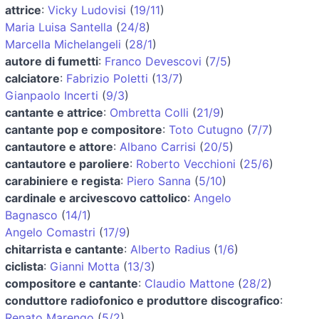
attrice
:
Vicky Ludovisi
(
19/11
)
Maria Luisa Santella
(
24/8
)
Marcella Michelangeli
(
28/1
)
autore di fumetti
:
Franco Devescovi
(
7/5
)
calciatore
:
Fabrizio Poletti
(
13/7
)
Gianpaolo Incerti
(
9/3
)
cantante e attrice
:
Ombretta Colli
(
21/9
)
cantante pop e compositore
:
Toto Cutugno
(
7/7
)
cantautore e attore
:
Albano Carrisi
(
20/5
)
cantautore e paroliere
:
Roberto Vecchioni
(
25/6
)
carabiniere e regista
:
Piero Sanna
(
5/10
)
cardinale e arcivescovo cattolico
:
Angelo
Bagnasco
(
14/1
)
Angelo Comastri
(
17/9
)
chitarrista e cantante
:
Alberto Radius
(
1/6
)
ciclista
:
Gianni Motta
(
13/3
)
compositore e cantante
:
Claudio Mattone
(
28/2
)
conduttore radiofonico e produttore discografico
:
Renato Marengo
(
5/2
)