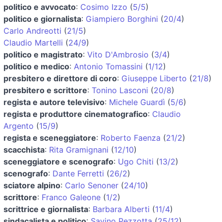
politico e avvocato
:
Cosimo Izzo
(
5/5
)
politico e giornalista
:
Giampiero Borghini
(
20/4
)
Carlo Andreotti
(
21/5
)
Claudio Martelli
(
24/9
)
politico e magistrato
:
Vito D'Ambrosio
(
3/4
)
politico e medico
:
Antonio Tomassini
(
1/12
)
presbitero e direttore di coro
:
Giuseppe Liberto
(
21/8
)
presbitero e scrittore
:
Tonino Lasconi
(
20/8
)
regista e autore televisivo
:
Michele Guardì
(
5/6
)
regista e produttore cinematografico
:
Claudio
Argento
(
15/9
)
regista e sceneggiatore
:
Roberto Faenza
(
21/2
)
scacchista
:
Rita Gramignani
(
12/10
)
sceneggiatore e scenografo
:
Ugo Chiti
(
13/2
)
scenografo
:
Dante Ferretti
(
26/2
)
sciatore alpino
:
Carlo Senoner
(
24/10
)
scrittore
:
Franco Galeone
(
1/2
)
scrittrice e giornalista
:
Barbara Alberti
(
11/4
)
sindacalista e politico
:
Savino Pezzotta
(
25/12
)